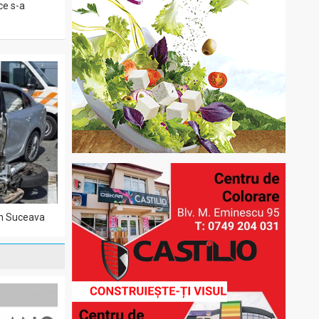
ce s-a
din Suceava