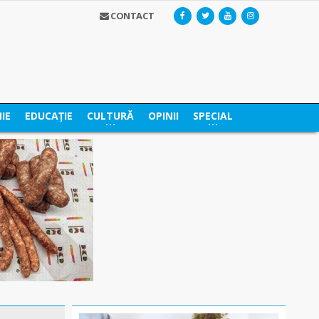
CONTACT
IE
EDUCAȚIE
CULTURĂ
OPINII
SPECIAL