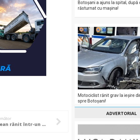
Botoșani a ajuns la spital, după 
răsturnat cu mașina!
Motociclist rănit grav la ieșire 
spre Botoșani!
ADVERTORIAL
următor
Botoșănean rănit într-un accident rutier produs de un sucevean imprudent!