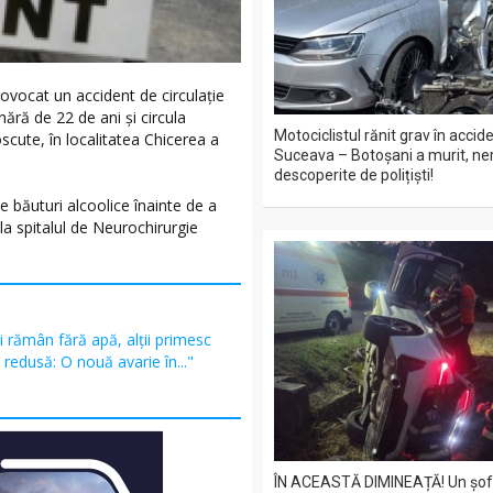
provocat un accident de circulație
nără de 22 de ani și circula
Motociclistul rănit grav în acci
cute, în localitatea Chicerea a
Suceava – Botoșani a murit, ner
descoperite de polițiști!
e băuturi alcoolice înainte de a
 la spitalul de Neurochirurgie
i rămân fără apă, alții primesc
redusă: O nouă avarie în..."
ÎN ACEASTĂ DIMINEAȚĂ! Un șof