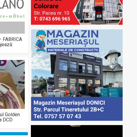
 – FABRICA
jează:
ul Golden
la DCD