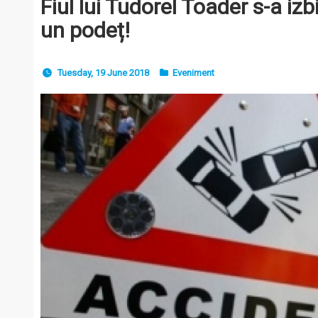
Fiul lui Tudorel Toader s-a iz
un podeț!
Tuesday, 19 June 2018
Eveniment