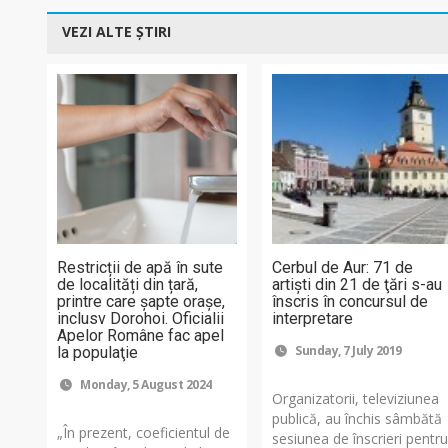
VEZI ALTE ȘTIRI
Restricții de apă în sute
Cerbul de Aur: 71 de
de localități din țară,
artişti din 21 de ţări s-au
printre care șapte orașe,
înscris în concursul de
inclusv Dorohoi. Oficialii
interpretare
Apelor Române fac apel
Sunday, 7 July 2019
la populaţie
Monday, 5 August 2024
Organizatorii, televiziunea
publică, au închis sâmbătă
„În prezent, coeficientul de
sesiunea de înscrieri pentr