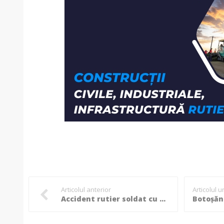
Articolul anterior
Articolul 
Accident rutier soldat cu o persoană rănită și două mașini avariate!