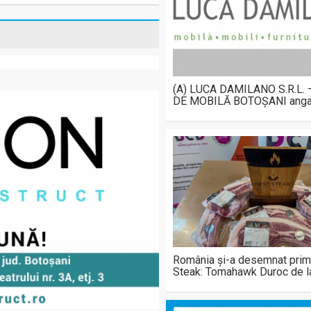
(A) LUCA DAMILANO S.R.L.
DE MOBILĂ BOTOȘANI anga
România și-a desemnat prim
Steak: Tomahawk Duroc de 