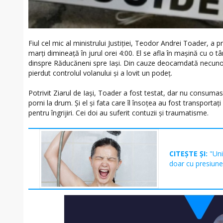
Fiul cel mic al ministrului Justiției, Teodor Andrei Toader, a 
marți dimineață în jurul orei 4:00. El se afla în mașină cu o tâ
dinspre Răducăneni spre Iași. Din cauze deocamdată necunos
pierdut controlul volanului și a lovit un podeț.
Potrivit Ziarul de Iași, Toader a fost testat, dar nu consumas
porni la drum. Și el și fata care îl însoțea au fost transportați
pentru îngrijiri. Cei doi au suferit contuzii și traumatisme.
CITEȘTE ȘI:
"Uni
doar cu presiune 