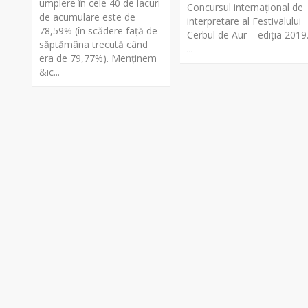
umplere în cele 40 de lacuri
Concursul internaţional de
de acumulare este de
interpretare al Festivalului
78,59% (în scădere faţă de
Cerbul de Aur – ediţia 2019
săptămâna trecută când
...
era de 79,77%). Menţinem
&ic...