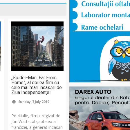
„Spider-Man: Far From
Home”, al doilea film cu
cele mai mari încasări de
Ziua Independenţei
Sunday, 7 July 2019
Pe 4 iulie, filmul regizat de
Jon Watts, al şaptelea al
u
francizei, a generat încasări