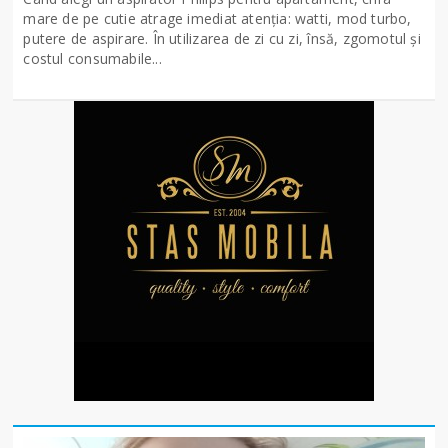
mare de pe cutie atrage imediat atenția: watti, mod turbo,
putere de aspirare. În utilizarea de zi cu zi, însă, zgomotul și
costul consumabile...