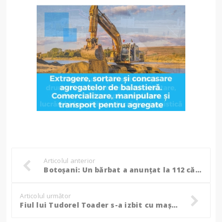
Articolul anterior
Botoșani: Un bărbat a anunțat la 112 că un nou-născut a fost aruncat la ghena de gunoi! FOTO
Articolul următor
Fiul lui Tudorel Toader s-a izbit cu mașina de un podeț!