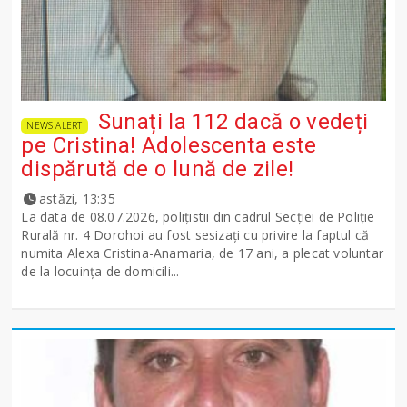
Sunați la 112 dacă o vedeți
NEWS ALERT
pe Cristina! Adolescenta este
dispărută de o lună de zile!
astăzi, 13:35
La data de 08.07.2026, polițistii din cadrul Secției de Poliție
Rurală nr. 4 Dorohoi au fost sesizați cu privire la faptul că
numita Alexa Cristina-Anamaria, de 17 ani, a plecat voluntar
de la locuința de domicili...