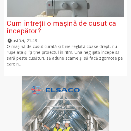
Cum întreții o mașină de cusut ca
începător?
astăzi, 21:43
O mașină de cusut curată și bine reglată coase drept, nu
rupe ața și îți ține proiectul în ritm. Una neglijată începe să
sară peste cusături, să adune scame și să facă zgomote pe
care n...