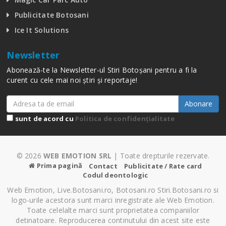
Publicitate Botosani
Ice It Solutions
Newsletter
Abonează-te la Newsletter-ul Stiri Botoșani pentru a fi la
curent cu cele mai noi știri și reportaje!
Abonare
sunt de acord cu
Politica de confidențialitate
© 2026
WEB EMOTION SRL
| Toate drepturile rezervate.
Prima pagină
Contact
Publicitate / Rate card
Codul deontologic
Web Emotion, Live.Botosani.ro, Botosani.ro Stiri.Botosani.ro si
logo-urile acestora sunt marci inregistrate ale Web Emotion.
Toate celelalte marci sunt proprietatea companiilor
detinatoare. Reproducerea continutului din acest site este