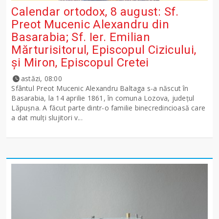
Calendar ortodox, 8 august: Sf.
Preot Mucenic Alexandru din
Basarabia; Sf. Ier. Emilian
Mărturisitorul, Episcopul Cizicului,
şi Miron, Episcopul Cretei
astăzi, 08:00
Sfântul Preot Mucenic Alexandru Baltaga s-a născut în
Basarabia, la 14 aprilie 1861, în comuna Lozova, județul
Lăpușna. A făcut parte dintr-o familie binecredincioasă care
a dat mulți slujitori v...