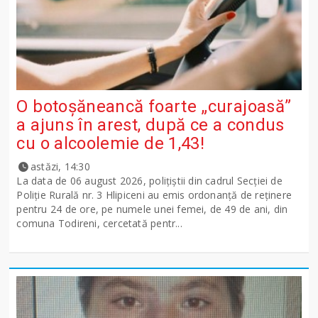
O botoșăneancă foarte „curajoasă”
a ajuns în arest, după ce a condus
cu o alcoolemie de 1,43!
astăzi, 14:30
La data de 06 august 2026, polițiștii din cadrul Secției de
Poliție Rurală nr. 3 Hlipiceni au emis ordonanță de reținere
pentru 24 de ore, pe numele unei femei, de 49 de ani, din
comuna Todireni, cercetată pentr...