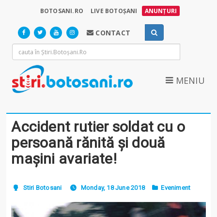
BOTOSANI.RO
LIVE BOTOȘANI
ANUNȚURI
CONTACT
MENIU
Accident rutier soldat cu o
persoană rănită și două
mașini avariate!
Stiri Botosani
Monday, 18 June 2018
Eveniment