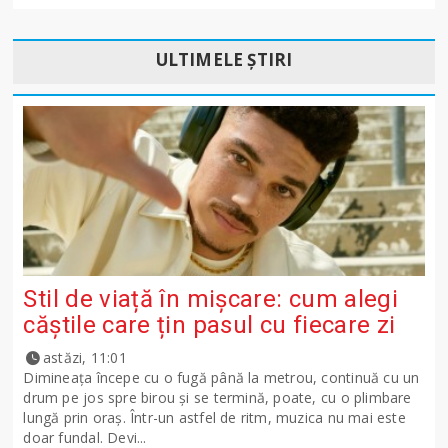
ULTIMELE ȘTIRI
Stil de viață în mișcare: cum alegi
căștile care țin pasul cu fiecare zi
astăzi, 11:01
Dimineața începe cu o fugă până la metrou, continuă cu un
drum pe jos spre birou și se termină, poate, cu o plimbare
lungă prin oraș. Într-un astfel de ritm, muzica nu mai este
doar fundal. Devi...