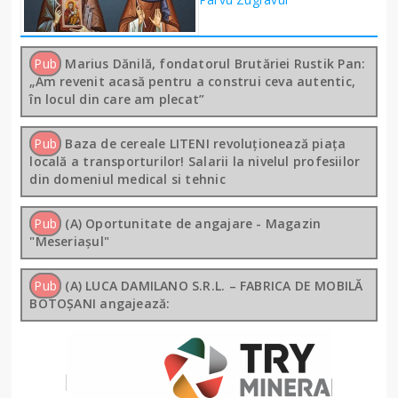
Pub
Marius Dănilă, fondatorul Brutăriei Rustik Pan:
„Am revenit acasă pentru a construi ceva autentic,
în locul din care am plecat”
Pub
Baza de cereale LITENI revoluționează piața
locală a transporturilor! Salarii la nivelul profesiilor
din domeniul medical si tehnic
Pub
(A) Oportunitate de angajare - Magazin
"Meseriașul"
Pub
(A) LUCA DAMILANO S.R.L. – FABRICA DE MOBILĂ
BOTOȘANI angajează: