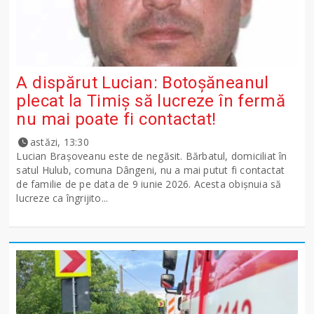
A dispărut Lucian: Botoșăneanul
plecat la Timiș să lucreze în fermă
nu mai poate fi contactat!
astăzi, 13:30
Lucian Brașoveanu este de negăsit. Bărbatul, domiciliat în
satul Hulub, comuna Dângeni, nu a mai putut fi contactat
de familie de pe data de 9 iunie 2026. Acesta obișnuia să
lucreze ca îngrijito...