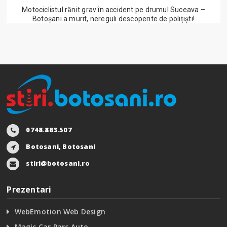
Motociclistul rănit grav în accident pe drumul Suceava –
Botoșani a murit, nereguli descoperite de polițiști!
0748.883.507
Botosani, Botosani
stiri@botosani.ro
Prezentari
WebEmotion Web Design
Magic Car Parc Auto