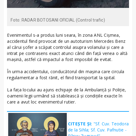
Foto: RADAR BOTOSANI OFICIAL (Control trafic)
Evenimentul s-a produs luni seara, în zona ANL Cișmea,
accidentul fiind provocat de un autoturism Mercedes Benz
al cărui șofer a scăpat controlul asupra volanului și care a
intrat pe contrasens exact atunci când din față venea o altă
mașină, astfel că impactul a fost imposibil de evitat.
În urma accidentului, conducătorul din mașina care circula
regulamentar a fost rănit, el fiind transportat la spital.
La fața locului au ajuns echipaje de la Ambulanță și Poliție,
oamenii legii urmând să stabilească și condițiile exacte în
care a avut loc evenimentul rutier.
CITEȘTE ȘI:
"Sf. Cuv. Teodora
de la Sihla; Sf. Cuv. Pafnutie -
Pârvu Zugravul"