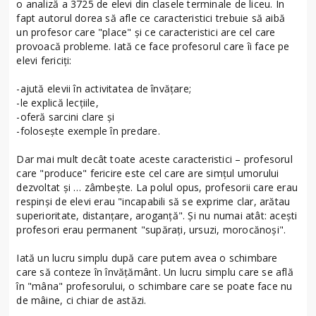
o analiză a 3725 de elevi din clasele terminale de liceu. În
fapt autorul dorea să afle ce caracteristici trebuie să aibă
un profesor care "place" și ce caracteristici are cel care
provoacă probleme. Iată ce face profesorul care îi face pe
elevi fericiți:
-ajută elevii în activitatea de învățare;
-le explică lecțiile,
-oferă sarcini clare și
-folosește exemple în predare.
Dar mai mult decât toate aceste caracteristici – profesorul
care "produce" fericire este cel care are simțul umorului
dezvoltat și … zâmbește. La polul opus, profesorii care erau
respinși de elevi erau "incapabili să se exprime clar, arătau
superioritate, distanțare, aroganță". Și nu numai atât: acești
profesori erau permanent "supărați, ursuzi, morocănoși".
Iată un lucru simplu după care putem avea o schimbare
care să conteze în învățământ. Un lucru simplu care se află
în "mâna" profesorului, o schimbare care se poate face nu
de mâine, ci chiar de astăzi.