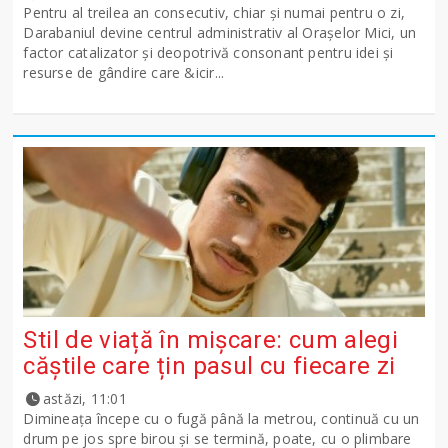
Pentru al treilea an consecutiv, chiar și numai pentru o zi,
Darabaniul devine centrul administrativ al Orașelor Mici, un
factor catalizator și deopotrivă consonant pentru idei și
resurse de gândire care &icir...
Stil de viață în mișcare: cum alegi
căștile care țin pasul cu fiecare zi
astăzi, 11:01
Dimineața începe cu o fugă până la metrou, continuă cu un
drum pe jos spre birou și se termină, poate, cu o plimbare