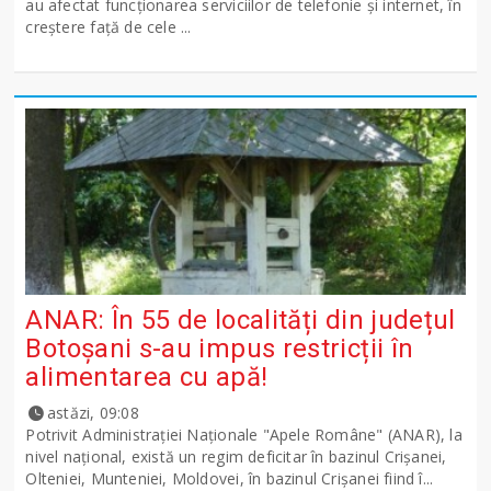
au afectat funcționarea serviciilor de telefonie și internet, în
creștere față de cele ...
ANAR: În 55 de localități din județul
Botoșani s-au impus restricții în
alimentarea cu apă!
astăzi, 09:08
Potrivit Administraţiei Naţionale "Apele Române" (ANAR), la
nivel naţional, există un regim deficitar în bazinul Crişanei,
Olteniei, Munteniei, Moldovei, în bazinul Crişanei fiind î...