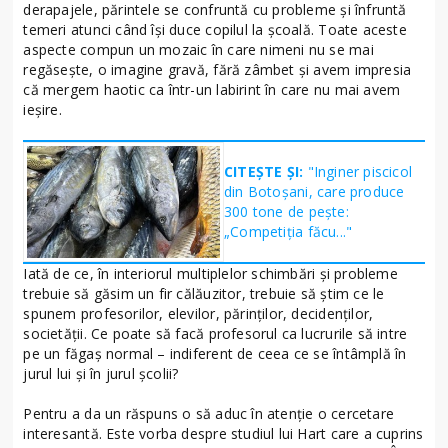
derapajele, părintele se confruntă cu probleme și înfruntă
temeri atunci când își duce copilul la școală. Toate aceste
aspecte compun un mozaic în care nimeni nu se mai
regăsește, o imagine gravă, fără zâmbet și avem impresia
că mergem haotic ca într-un labirint în care nu mai avem
ieșire.
CITEȘTE ȘI:
"Inginer piscicol
din Botoşani, care produce
300 tone de peşte:
„Competiţia făcu..."
Iată de ce, în interiorul multiplelor schimbări și probleme
trebuie să găsim un fir călăuzitor, trebuie să știm ce le
spunem profesorilor, elevilor, părinților, decidenților,
societății. Ce poate să facă profesorul ca lucrurile să intre
pe un făgaș normal – indiferent de ceea ce se întâmplă în
jurul lui și în jurul școlii?
Pentru a da un răspuns o să aduc în atenție o cercetare
interesantă. Este vorba despre studiul lui Hart care a cuprins