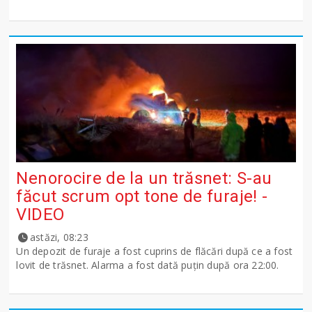
Nenorocire de la un trăsnet: S-au
făcut scrum opt tone de furaje! -
VIDEO
astăzi, 08:23
Un depozit de furaje a fost cuprins de flăcări după ce a fost
lovit de trăsnet. Alarma a fost dată puțin după ora 22:00.