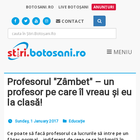
BOTOSANI.RO
LIVE BOTOȘANI
ANUNȚURI
CONTACT
MENIU
Profesorul "Zâmbet" – un
profesor pe care îl vreau și eu
la clasă!
Sunday, 1 January 2017
Educație
Ce poate să facă profesorul ca lucrurile să intre pe un
făgaș normal – indiferent de ceea ce se întâmplă în