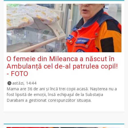
O femeie din Mileanca a născut în
Ambulanță cel de-al patrulea copil!
- FOTO
astăzi, 14:44
Mama are 36 de ani și încă trei copii acasă. Nașterea nu a
fost lipsită de emoții, însă echipajul de la Substația
Darabani a gestionat corespunzător situația.