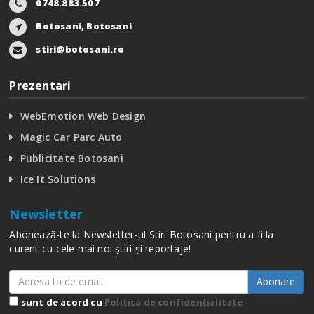
0748.883.507
Botosani, Botosani
stiri@botosani.ro
Prezentari
WebEmotion Web Design
Magic Car Parc Auto
Publicitate Botosani
Ice It Solutions
Newsletter
Abonează-te la Newsletter-ul Stiri Botoșani pentru a fi la
curent cu cele mai noi știri și reportaje!
Abonare
sunt de acord cu
Politica de confidențialitate