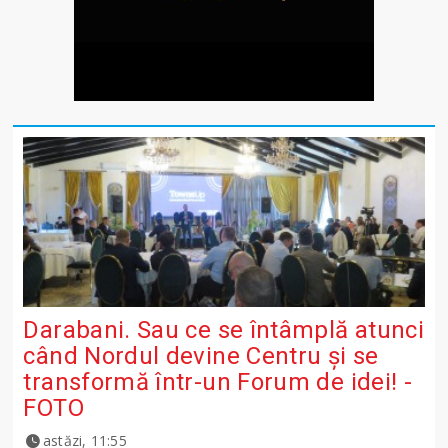
Darabani. Sau ce se întâmplă atunci
când Nordul devine Centru și se
transformă într-un Forum de idei! -
FOTO
astăzi, 11:55