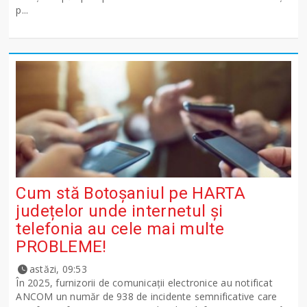
p...
Cum stă Botoșaniul pe HARTA
județelor unde internetul și
telefonia au cele mai multe
PROBLEME!
astăzi, 09:53
În 2025, furnizorii de comunicații electronice au notificat
ANCOM un număr de 938 de incidente semnificative care