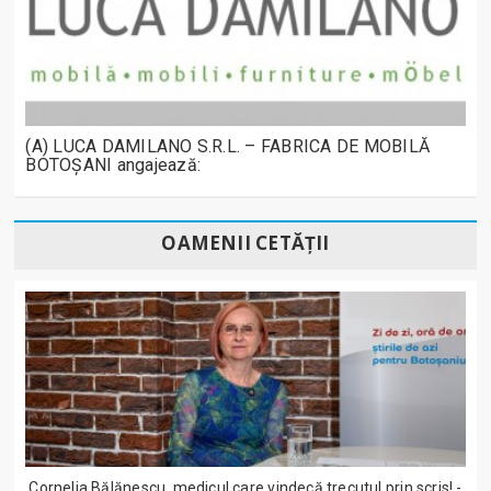
(A) LUCA DAMILANO S.R.L. – FABRICA DE MOBILĂ
BOTOȘANI angajează:
OAMENII CETĂȚII
Cornelia Bălănescu, medicul care vindecă trecutul prin scris! -