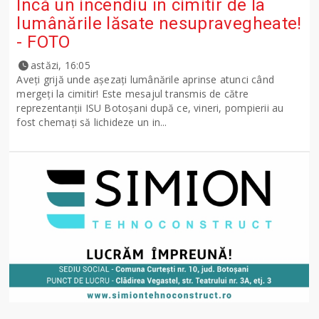
Încă un incendiu în cimitir de la
lumânările lăsate nesupravegheate!
- FOTO
astăzi, 16:05
Aveți grijă unde așezați lumânările aprinse atunci când
mergeți la cimitir! Este mesajul transmis de către
reprezentanții ISU Botoșani după ce, vineri, pompierii au
fost chemați să lichideze un in...