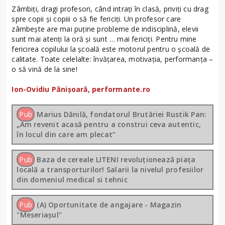
Zâmbiți, dragi profesori, când intrați în clasă, priviți cu drag
spre copii și copiii o să fie fericiți. Un profesor care
zâmbește are mai puține probleme de indisciplină, elevii
sunt mai atenți la oră și sunt … mai fericiți. Pentru mine
fericirea copilului la școală este motorul pentru o școală de
calitate. Toate celelalte: învățarea, motivația, performanța –
o să vină de la sine!
Ion-Ovidiu Pânișoară, performante.ro
Pub
Marius Dănilă, fondatorul Brutăriei Rustik Pan:
„Am revenit acasă pentru a construi ceva autentic,
în locul din care am plecat”
Pub
Baza de cereale LITENI revoluționează piața
locală a transporturilor! Salarii la nivelul profesiilor
din domeniul medical si tehnic
Pub
(A) Oportunitate de angajare - Magazin
"Meseriașul"