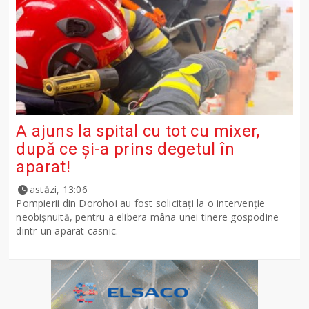
A ajuns la spital cu tot cu mixer,
după ce și-a prins degetul în
aparat!
astăzi, 13:06
Pompierii din Dorohoi au fost solicitați la o intervenție
neobișnuită, pentru a elibera mâna unei tinere gospodine
dintr-un aparat casnic.