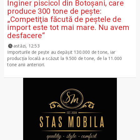
Inginer piscicol din Botoşani, care
produce 300 tone de peşte:
„Competiţia făcută de peştele de
import este tot mai mare. Nu avem
desfacere“
astăzi, 12:53
Importurile de peşte au depăşit 130.000 de tone, iar
producţia locală a scăzut la 9.500 de tone, de la 11.000
tone anii anteriori.