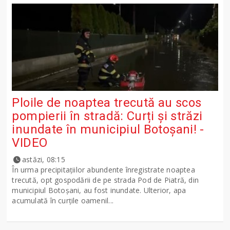
Ploile de noaptea trecută au scos
pompierii în stradă: Curți și străzi
inundate în municipiul Botoșani! -
VIDEO
astăzi, 08:15
În urma precipitațiilor abundente înregistrate noaptea
trecută, opt gospodării de pe strada Pod de Piatră, din
municipiul Botoșani, au fost inundate. Ulterior, apa
acumulată în curțile oamenil...