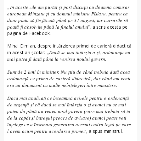
„În aceste zile am purtat și port discuții cu doamna comisar
european Mînzatu și cu domnul ministru Pîslaru, pentru ca
doar plata să fie făcută până pe 31 august, iar cursurile să
poată fi absolvite până la finalul anului
”, a scris acesta pe
pagina de Facebook.
Mihai Dimian, despre întârzierea primei de carieră didactică
„Dacă se mai întârzia o zi, ordonanța nu
în acest an școlar:
mai putea fi dată până la venirea noului guvern.
Sunt de 2 luni în minister. Nu știu de când trebuia dată acea
ordonanță cu prima de carieră didactică, dar când am venit
era un document cu multe neînțelegeri între ministere.
Dacă mai analizați ce înseamnă avizele pentru o ordonanță
de urgență și că dacă se mai întârzia o zi atunci nu se mai
putea da până nu venea noul guvern (care mai trebuia să ia
de la capăt și întregul proces de avizare) atunci poate veți
înțelege ce a însemnat generarea acestui cadru legal pe care-
l avem acum pentru acordarea primei
”, a spus ministrul.