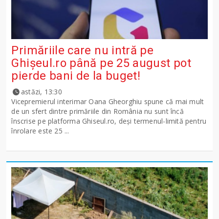
Primăriile care nu intră pe
Ghişeul.ro până pe 25 august pot
pierde bani de la buget!
astăzi, 13:30
Vicepremierul interimar Oana Gheorghiu spune că mai mult
de un sfert dintre primăriile din România nu sunt încă
înscrise pe platforma Ghiseul.ro, deși termenul-limită pentru
înrolare este 25 ...