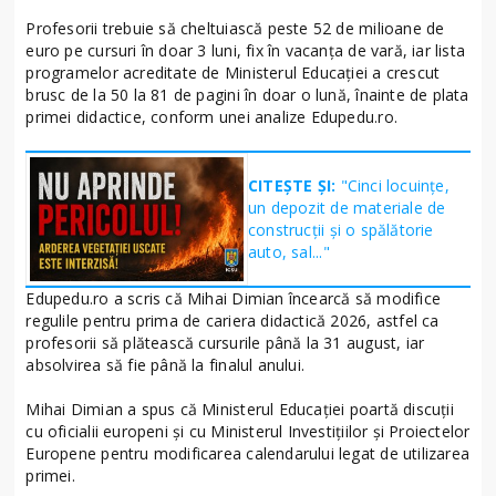
Profesorii trebuie să cheltuiască peste 52 de milioane de
euro pe cursuri în doar 3 luni, fix în vacanța de vară, iar lista
programelor acreditate de Ministerul Educației a crescut
brusc de la 50 la 81 de pagini în doar o lună, înainte de plata
primei didactice, conform unei analize Edupedu.ro.
CITEȘTE ȘI:
"Cinci locuințe,
un depozit de materiale de
construcții și o spălătorie
auto, sal..."
Edupedu.ro a scris că Mihai Dimian încearcă să modifice
regulile pentru prima de cariera didactică 2026, astfel ca
profesorii să plătească cursurile până la 31 august, iar
absolvirea să fie până la finalul anului.
Mihai Dimian a spus că Ministerul Educației poartă discuții
cu oficialii europeni și cu Ministerul Investițiilor și Proiectelor
Europene pentru modificarea calendarului legat de utilizarea
primei.