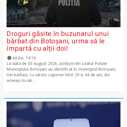
Droguri găsite în buzunarul unui
bărbat din Botoșani, urma să le
împartă cu alții doi!
astăzi, 14:16
La data de 05 august 2026, polițiștii din cadrul Poliției
Municipiului Botoșani au identificat în municipiul Botoșani,
trei bărbați, cu vârste cuprinse între 29 și 44 de ani, din
aceeași locali...