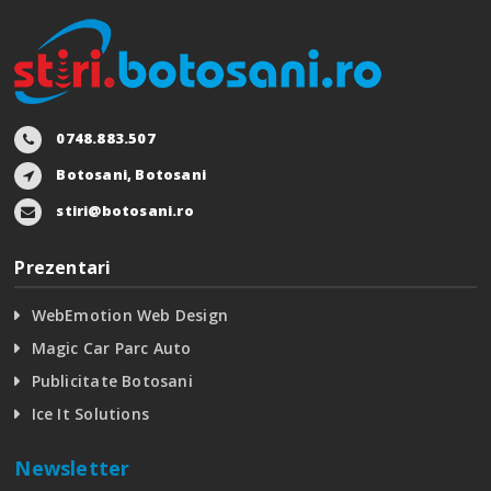
0748.883.507
Botosani, Botosani
stiri@botosani.ro
Prezentari
WebEmotion Web Design
Magic Car Parc Auto
Publicitate Botosani
Ice It Solutions
Newsletter