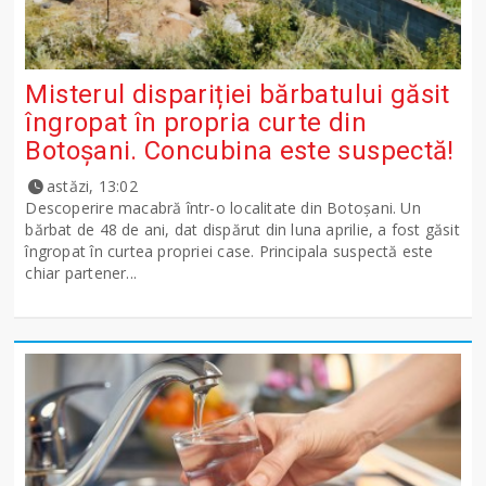
Misterul dispariției bărbatului găsit
îngropat în propria curte din
Botoșani. Concubina este suspectă!
astăzi, 13:02
Descoperire macabră într-o localitate din Botoșani. Un
bărbat de 48 de ani, dat dispărut din luna aprilie, a fost găsit
îngropat în curtea propriei case. Principala suspectă este
chiar partener...