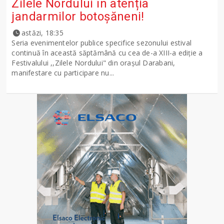
Zilele Nordului în atenția
jandarmilor botoșăneni!
astăzi, 18:35
Seria evenimentelor publice specifice sezonului estival
continuă în această săptămână cu cea de-a XIII-a ediție a
Festivalului ,,Zilele Nordului" din orașul Darabani,
manifestare cu participare nu...