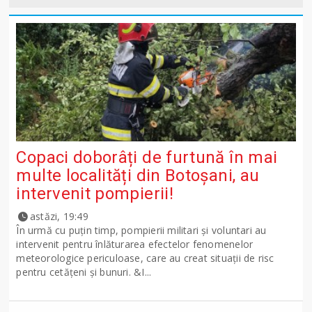
Copaci doborâți de furtună în mai
multe localități din Botoșani, au
intervenit pompierii!
astăzi, 19:49
În urmă cu puțin timp, pompierii militari și voluntari au
intervenit pentru înlăturarea efectelor fenomenelor
meteorologice periculoase, care au creat situații de risc
pentru cetățeni și bunuri. &I...