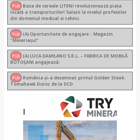
Pub
Baza de cereale LITENI revoluționează piața
locală a transporturilor! Salarii la nivelul profesiilor
din domeniul medical si tehnic
Pub
(A) Oportunitate de angajare - Magazin
"Meseriașul"
Pub
(A) LUCA DAMILANO S.R.L. – FABRICA DE MOBILĂ
BOTOȘANI angajează:
Pub
România și-a desemnat primul Golden Steak:
Tomahawk Duroc de la DCD