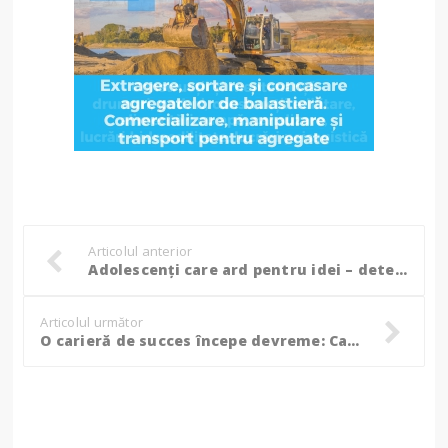
Articolul anterior
Adolescenți care ard pentru idei – determinare și creativitate la elevii Colegiului Național „Grigore Ghica” din Dorohoi!
Articolul următor
O carieră de succes începe devreme: Caravana meseriilor a ajuns la zeci de elevi din Botoșani! (Foto, Video)