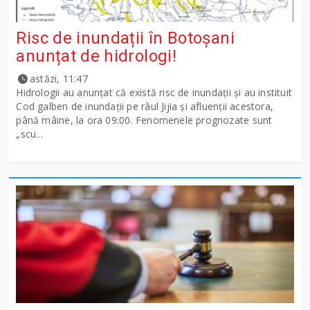
Risc de inundații în Botoșani
anunțat de hidrologi!
astăzi, 11:47
Hidrologii au anunțat că există risc de inundații și au instituit
Cod galben de inundații pe râul Jijia și afluenții acestora,
până mâine, la ora 09:00. Fenomenele prognozate sunt
„scu...