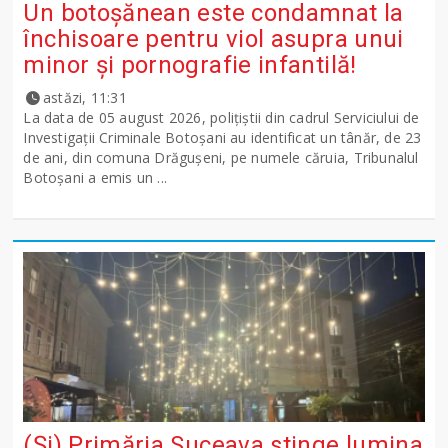
Un botoșănean este condamnat la
închisoare pentru viol asupra unui
minor și pornografie infantilă!
astăzi, 11:31
La data de 05 august 2026, polițiștii din cadrul Serviciului de
Investigații Criminale Botoșani au identificat un tânăr, de 23
de ani, din comuna Drăgușeni, pe numele căruia, Tribunalul
Botoșani a emis un ...
(Și) Primăria Suceava stinge lumina