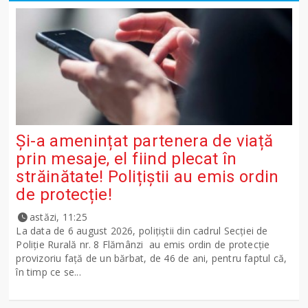
Și-a amenințat partenera de viață
prin mesaje, el fiind plecat în
străinătate! Polițiștii au emis ordin
de protecție!
astăzi, 11:25
La data de 6 august 2026, polițiștii din cadrul Secției de
Poliție Rurală nr. 8 Flămânzi au emis ordin de protecție
provizoriu față de un bărbat, de 46 de ani, pentru faptul că,
în timp ce se...