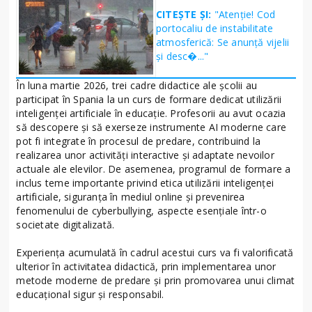
CITEȘTE ȘI:
"Atenție! Cod
portocaliu de instabilitate
atmosferică: Se anunță vijelii
și desc�..."
În luna martie 2026, trei cadre didactice ale școlii au
participat în Spania la un curs de formare dedicat utilizării
inteligenței artificiale în educație. Profesorii au avut ocazia
să descopere și să exerseze instrumente AI moderne care
pot fi integrate în procesul de predare, contribuind la
realizarea unor activități interactive și adaptate nevoilor
actuale ale elevilor. De asemenea, programul de formare a
inclus teme importante privind etica utilizării inteligenței
artificiale, siguranța în mediul online și prevenirea
fenomenului de cyberbullying, aspecte esențiale într-o
societate digitalizată.
Experiența acumulată în cadrul acestui curs va fi valorificată
ulterior în activitatea didactică, prin implementarea unor
metode moderne de predare și prin promovarea unui climat
educațional sigur și responsabil.