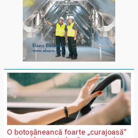
O botoșăneancă foarte „curajoasă”