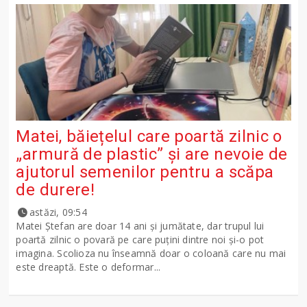
Matei, băiețelul care poartă zilnic o
„armură de plastic” și are nevoie de
ajutorul semenilor pentru a scăpa
de durere!
astăzi, 09:54
Matei Ștefan are doar 14 ani și jumătate, dar trupul lui
poartă zilnic o povară pe care puțini dintre noi și-o pot
imagina. Scolioza nu înseamnă doar o coloană care nu mai
este dreaptă. Este o deformar...