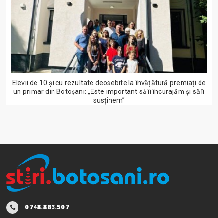
Elevii de 10 și cu rezultate deosebite la învățătură premiați de
un primar din Botoșani: „Este important să îi încurajăm și să îi
susținem”
0748.883.507