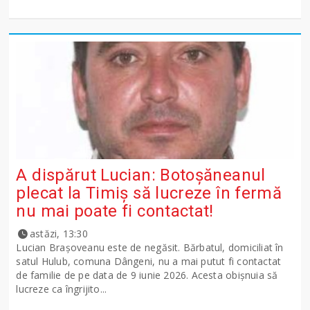
A dispărut Lucian: Botoșăneanul
plecat la Timiș să lucreze în fermă
nu mai poate fi contactat!
astăzi, 13:30
Lucian Brașoveanu este de negăsit. Bărbatul, domiciliat în
satul Hulub, comuna Dângeni, nu a mai putut fi contactat
de familie de pe data de 9 iunie 2026. Acesta obișnuia să
lucreze ca îngrijito...