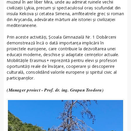
muzeul în aer liber Mira, unde au admirat ruinele vechii
civilizații Lykia, precum și spectaculosul oraș scufundat din
insula Kekova și cetatea Simena, amfiteatrele grec si roman
din Arycanda, adevărate mărturii ale istoriei și civilizației
mediteraneene.
Prin aceste activități, Școala Gimnazială Nr. 1 Dobârceni
demonstrează încă o dată importanța implicării în
proiectele europene, care contribuie la dezvoltarea unei
educații moderne, deschise și adaptate cerințelor actuale.
Mobilitățile Erasmus+ reprezintă pentru elevi și profesori
oportunități reale de învățare, cooperare și descoperire
culturală, consolidând valorile europene și spiritul civic al
participanților.
(Manager proiect - Prof. dr. ing. Grapan Teodora)