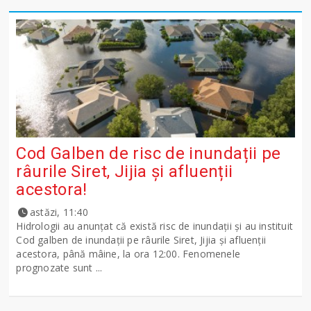
Cod Galben de risc de inundații pe
râurile Siret, Jijia și afluenții
acestora!
astăzi, 11:40
Hidrologii au anunțat că există risc de inundații și au instituit
Cod galben de inundații pe râurile Siret, Jijia și afluenții
acestora, până mâine, la ora 12:00. Fenomenele
prognozate sunt ...