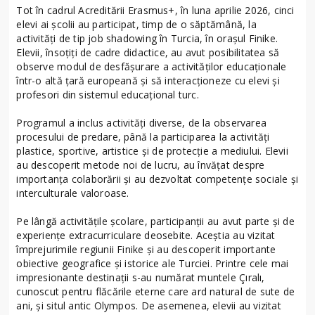
Tot în cadrul Acreditării Erasmus+, în luna aprilie 2026, cinci
elevi ai școlii au participat, timp de o săptămână, la
activități de tip job shadowing în Turcia, în orașul Finike.
Elevii, însoțiți de cadre didactice, au avut posibilitatea să
observe modul de desfășurare a activităților educaționale
într-o altă țară europeană și să interacționeze cu elevi și
profesori din sistemul educațional turc.
Programul a inclus activități diverse, de la observarea
procesului de predare, până la participarea la activități
plastice, sportive, artistice și de protecție a mediului. Elevii
au descoperit metode noi de lucru, au învățat despre
importanța colaborării și au dezvoltat competențe sociale și
interculturale valoroase.
Pe lângă activitățile școlare, participanții au avut parte și de
experiențe extracurriculare deosebite. Aceștia au vizitat
împrejurimile regiunii Finike și au descoperit importante
obiective geografice și istorice ale Turciei. Printre cele mai
impresionante destinații s-au numărat muntele Çıralı,
cunoscut pentru flăcările eterne care ard natural de sute de
ani, și situl antic Olympos. De asemenea, elevii au vizitat