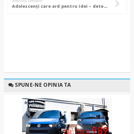
Articolul următor
Adolescenți care ard pentru idei – determinare și creativitate la elevii Colegiului Național „Grigore Ghica” din Dorohoi!
SPUNE-NE OPINIA TA