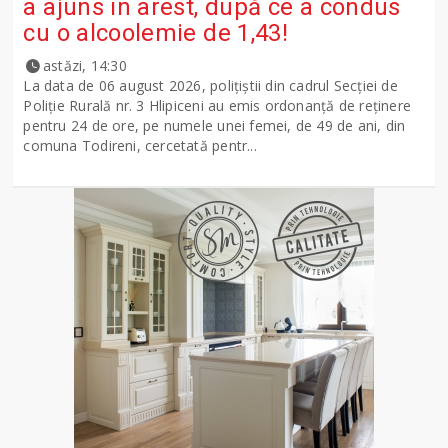
a ajuns în arest, după ce a condus
cu o alcoolemie de 1,43!
astăzi, 14:30
La data de 06 august 2026, polițiștii din cadrul Secției de
Poliție Rurală nr. 3 Hlipiceni au emis ordonanță de reținere
pentru 24 de ore, pe numele unei femei, de 49 de ani, din
comuna Todireni, cercetată pentr...