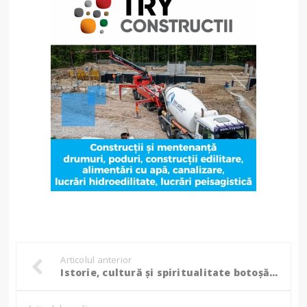
Articolul anterior
Istorie, cultură și spiritualitate botoșăneană - Simpozion Județean la Seminarul Teologic Liceal Ortodox „Sf. Gheorghe” din Botoșani - FOTO