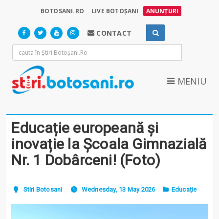
BOTOSANI.RO
LIVE BOTOȘANI
ANUNȚURI
CONTACT
MENIU
Educație europeană și
inovație la Școala Gimnazială
Nr. 1 Dobârceni! (Foto)
Stiri Botosani
Wednesday, 13 May 2026
Educație