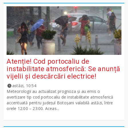
Atenție! Cod portocaliu de
instabilitate atmosferică: Se anunță
vijelii și descărcări electrice!
astăzi, 10:54
Meteorologii au actualizat prognoza și au emis o
avertizare tip cod portocaliu de instabilitate atmosferică
accentuată pentru județul Botoșani valabilă astăzi, între
orele 12:00 – 23:00. Aceas...