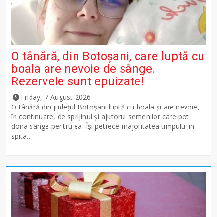
O tânără, din Botoșani, care luptă cu
boala are nevoie de sânge.
Rezervele sunt epuizate!
Friday, 7 August 2026
O tânără din județul Botoșani luptă cu boala și are nevoie,
în continuare, de sprijinul și ajutorul semenilor care pot
dona sânge pentru ea. Își petrece majoritatea timpului în
spita...