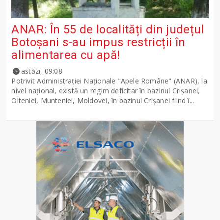
ANAR: În 55 de localități din județul
Botoșani s-au impus restricții în
alimentarea cu apă!
astăzi, 09:08
Potrivit Administraţiei Naţionale "Apele Române" (ANAR), la
nivel naţional, există un regim deficitar în bazinul Crişanei,
Olteniei, Munteniei, Moldovei, în bazinul Crişanei fiind î...