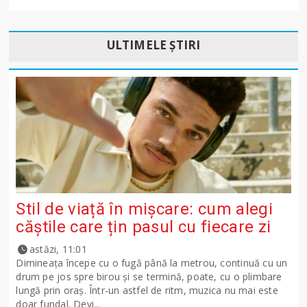
ULTIMELE ȘTIRI
Stil de viață în mișcare: cum alegi
căștile care țin pasul cu fiecare zi
astăzi, 11:01
Dimineața începe cu o fugă până la metrou, continuă cu un
drum pe jos spre birou și se termină, poate, cu o plimbare
lungă prin oraș. Într-un astfel de ritm, muzica nu mai este
doar fundal. Devi...