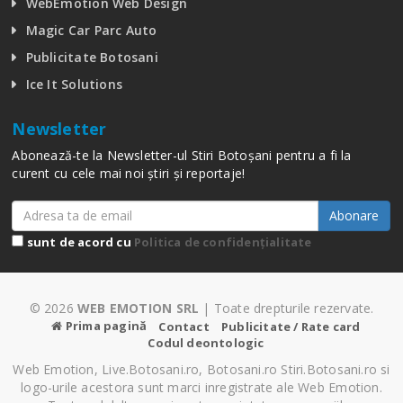
WebEmotion Web Design
Magic Car Parc Auto
Publicitate Botosani
Ice It Solutions
Newsletter
Abonează-te la Newsletter-ul Stiri Botoșani pentru a fi la
curent cu cele mai noi știri și reportaje!
Abonare
sunt de acord cu
Politica de confidențialitate
© 2026
WEB EMOTION SRL
| Toate drepturile rezervate.
Prima pagină
Contact
Publicitate / Rate card
Codul deontologic
Web Emotion, Live.Botosani.ro, Botosani.ro Stiri.Botosani.ro si
logo-urile acestora sunt marci inregistrate ale Web Emotion.