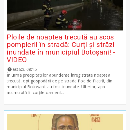
Ploile de noaptea trecută au scos
pompierii în stradă: Curți și străzi
inundate în municipiul Botoșani! -
VIDEO
astăzi, 08:15
În urma precipitațiilor abundente înregistrate noaptea
trecută, opt gospodării de pe strada Pod de Piatră, din
municipiul Botoșani, au fost inundate. Ulterior, apa
acumulată în curțile oamenil...