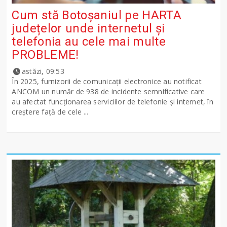
Cum stă Botoșaniul pe HARTA
județelor unde internetul și
telefonia au cele mai multe
PROBLEME!
astăzi, 09:53
În 2025, furnizorii de comunicații electronice au notificat
ANCOM un număr de 938 de incidente semnificative care
au afectat funcționarea serviciilor de telefonie și internet, în
creștere față de cele ...