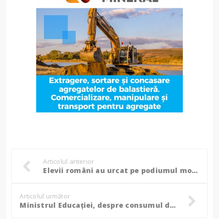
Articolul anterior
Elevii români au urcat pe podiumul mondial la Campionatul de Robotică FIRST Championship 2025!
Articolul următor
Ministrul Educației, despre consumul de droguri în rândul elevilor: ”Nu vă așteptați să facă școala ce nu faceți voi ca părinți!”