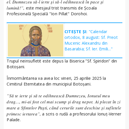
el. Dumnezeu să-l ierte și să-l odihnească în pace și
lumină!”,
este mesjaul trist transmis de Școala
Profesională Specială "Ion Pillat" Dorohoi.
CITEȘTE ȘI:
"Calendar
ortodox, 8 august: Sf. Preot
Mucenic Alexandru din
Basarabia; Sf. Ier. Emili..."
Trupul neinsufletit este depus la Biserica ”Sf. Spiridon” din
Botoșani.
Înmormântarea va avea loc vineri, 25 aprilie 2025 la
Cimitirul Eternitatea din municipiul Botoșani.
”Să te ierte și să te odihnească Dumnezeu, Ionutul meu
drag..., mi-ai fost cel mai scump și drag nepot. Ai plecat în zi
mare a Sfintelor Paști, când cerurile sunt deschise și sufletele
primesc iertarea”,
a scris o rudă a profesorului Ionuț-Verner
Palade.