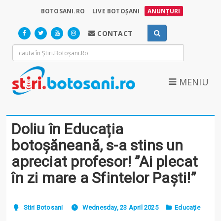
BOTOSANI.RO
LIVE BOTOȘANI
ANUNȚURI
CONTACT
MENIU
Doliu în Educația
botoșăneană, s-a stins un
apreciat profesor! ”Ai plecat
în zi mare a Sfintelor Paști!”
Stiri Botosani
Wednesday, 23 April 2025
Educație