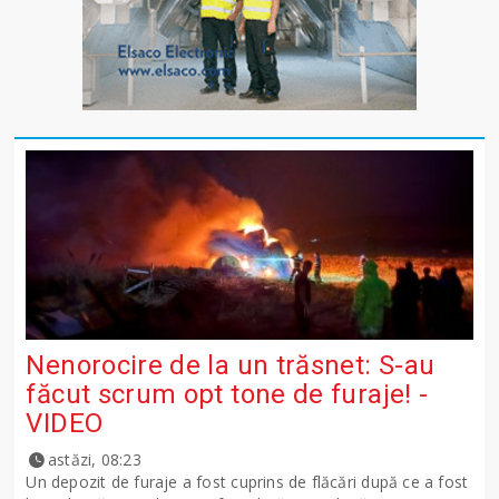
Nenorocire de la un trăsnet: S-au
făcut scrum opt tone de furaje! -
VIDEO
astăzi, 08:23
Un depozit de furaje a fost cuprins de flăcări după ce a fost