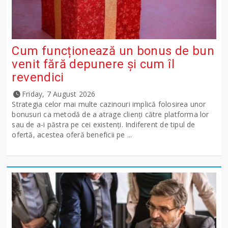
Cum funcționează un bonus de bun
venit fără depunere și cum îl
revendici
Friday, 7 August 2026
Strategia celor mai multe cazinouri implică folosirea unor
bonusuri ca metodă de a atrage clienți către platforma lor
sau de a-i păstra pe cei existenți. Indiferent de tipul de
ofertă, acestea oferă beneficii pe ...