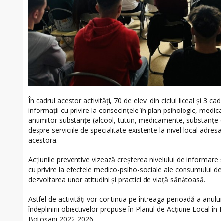
În cadrul acestor activități, 70 de elevi din ciclul liceal și 3 c
informații cu privire la consecințele în plan psihologic, medic
anumitor substanțe (alcool, tutun, medicamente, substanțe c
despre serviciile de specialitate existente la nivel local adresa
acestora.
Acțiunile preventive vizează creşterea nivelului de informare 
cu privire la efectele medico-psiho-sociale ale consumului de
dezvoltarea unor atitudini şi practici de viaţă sănătoasă.
Astfel de activități vor continua pe întreaga perioadă a anul
îndeplinirii obiectivelor propuse în Planul de Acțiune Local în
Botoșani 2022-2026.