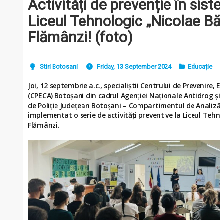
Activități de prevenție în sist
Liceul Tehnologic „Nicolae B
Flămânzi! (foto)
Stiri Botosani
Friday, 13 September 2024
Educație
Joi, 12 septembrie a.c., specialiștii Centrului de Prevenire,
(CPECA) Botoșani din cadrul Agenției Naționale Antidrog și
de Poliție Județean Botoșani – Compartimentul de Analiză ș
implementat o serie de activități preventive la Liceul Tehn
Flămânzi.