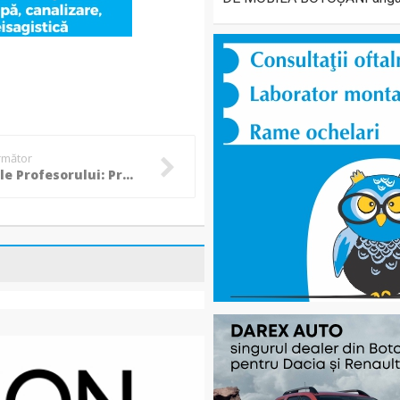
următor
În numele Profesorului: Premiul care poartă numele unui ilustru botoșănean ajunge la o studentă eminentă!