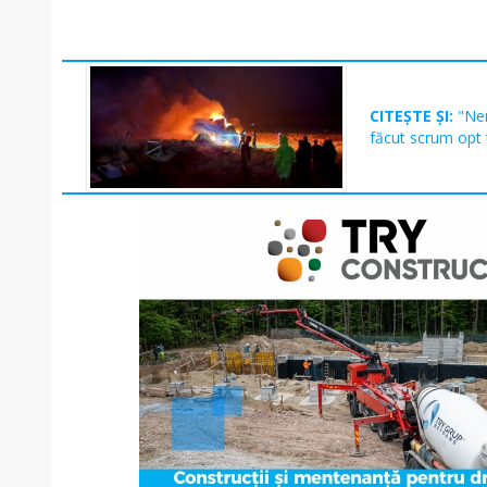
CITEȘTE ȘI:
"Nen
făcut scrum opt 