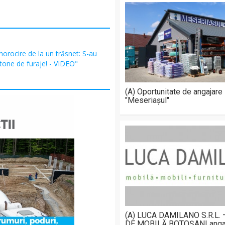
orocire de la un trăsnet: S-au
tone de furaje! - VIDEO"
(A) Oportunitate de angajare
"Meseriașul"
(A) LUCA DAMILANO S.R.L.
DE MOBILĂ BOTOȘANI anga