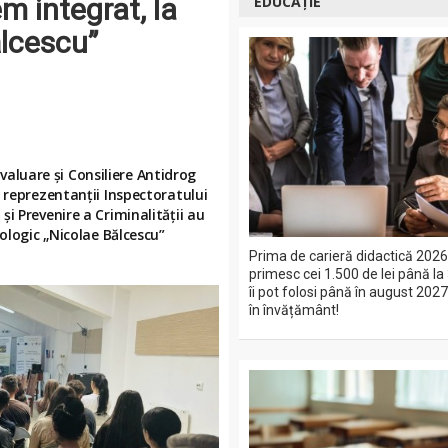
em integrat, la
EDUCAȚIE
ălcescu”
 Evaluare și Consiliere Antidrog
 reprezentanții Inspectoratului
i Prevenire a Criminalității au
ologic „Nicolae Bălcescu”
Prima de carieră didactică 2026:
primesc cei 1.500 de lei până la
îi pot folosi până în august 20
în învățământ!