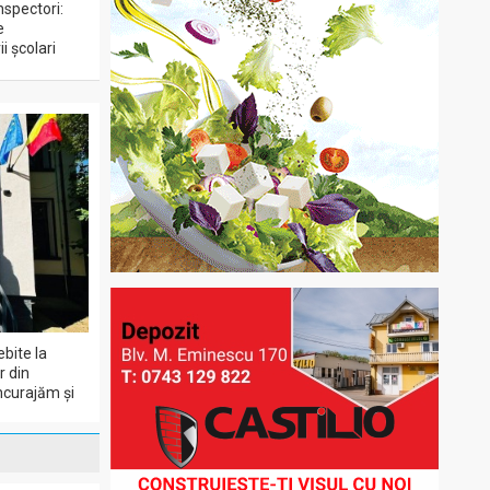
nspectori:
e
i școlari
ebite la
r din
încurajăm și