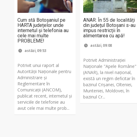
Cum stă Botoșaniul pe
ANAR: În 55 de localități
HARTA județelor unde
din județul Botoșani s-au
internetul și telefonia au
impus restricții în
cele mai multe
alimentarea cu apă!
PROBLEME!
astăzi, 09:08
astăzi, 09:53
Potrivit Administraţiei
Potrivit unui raport al
Naţionale "Apele Române"
Autorității Naționale pentru
(ANAR), la nivel naţional,
Administrare și
există un regim deficitar în
Reglementare în
bazinul Crişanei, Olteniei,
Comunicații (ANCOM),
Munteniei, Moldovei, în
publicat recent, internetul și
bazinul Cr...
serviciile de telefonie au
avut cele mai multe prob...