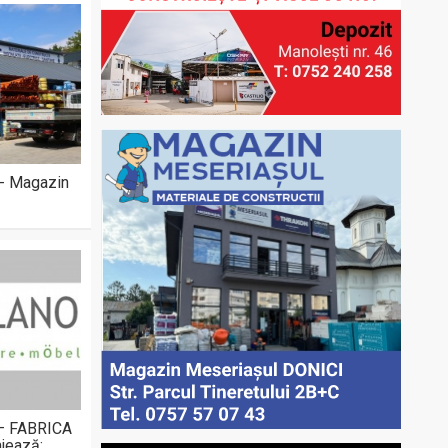
 - Magazin
 – FABRICA
jează: