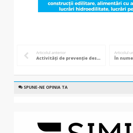
Articolul anterior
Articolul 
Activități de prevenție desfășurate de polițiști cu elevii unui colegiu din Botoșani!
SPUNE-NE OPINIA TA