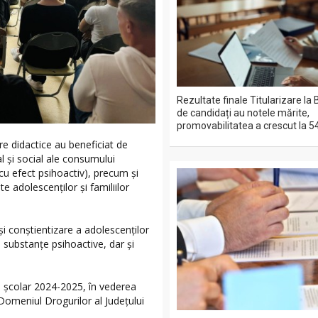
Rezultate finale Titularizare la 
de candidați au notele mărite,
promovabilitatea a crescut la 5
adre didactice au beneficiat de
al și social ale consumului
u efect psihoactiv), precum și
te adolescenților și familiilor
şi conştientizare a adolescenților
 substanţe psihoactive, dar şi
ui școlar 2024-2025, în vederea
 Domeniul Drogurilor al Județului