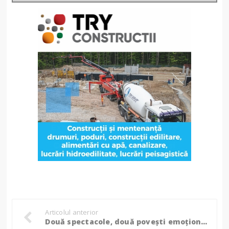
Articolul anterior
Două spectacole, două povești emoționante, în acest weekend la Teatrul „Mihai Eminescu” Botoșani!