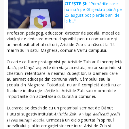
CITEȘTE ȘI:
"Primăriile care
nu intră pe Ghişeul.ro până pe
25 august pot pierde bani de
la b..."
Profesor, pedagog, educator, director de școală, model de
viață și de dedicare mereu disponibil pentru comunitate și
un neobosit atlet al culturii, Aristide Zub s-a născut la 14
mai 1936 în satul Maghera, comuna Vârfu Câmpului.
O carte ce îl are protagonist pe Aristide Zub ar fi incompletă
dacă, pe lângă aspecte din viața acestuia, nu ar surprinde și
chestiuni referitoare la neamul Zubeștilor, la oamenii care
au animat educația din comuna Vârfu Câmpului sau la
școala din Maghera. Totodată, nu ar fi completă dacă nu ar
fi aduse în discuție cărțile lui Aristide Zub sau momentele
importante din activitatea culturală a comunei.
Lucrarea se deschide cu un preambul semnat de Dănuț
Aristide Zub, o viață dedicată școlii
Huțu și sugestiv intitulat
și comunității locale
. Urmează un dialog purtat în spiritul
adevărului și al interogației sincere între Aristide Zub și