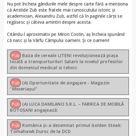
Nu pot încheia gândurile mele despre carte fără a menționa
că Aristide Zub este fratele mai cunoscutului istoric și
academician, Alexandru Zub, astfel că în paginile cărții se
regăsesc și câteva amintiri despre acesta.
Citându-l aproximativ pe Miron Costin, aș încheia spunând
că nasc și la Vârfu Câmpului oameni. Și ce oameni!
Pub
Baza de cereale LITENI revoluționează piața
locală a transporturilor! Salarii la nivelul profesiilor
din domeniul medical si tehnic
Pub
(A) Oportunitate de angajare - Magazin
"Meseriașul"
Pub
(A) LUCA DAMILANO S.R.L. – FABRICA DE MOBILĂ
BOTOȘANI angajează:
Pub
România și-a desemnat primul Golden Steak:
Tomahawk Duroc de la DCD