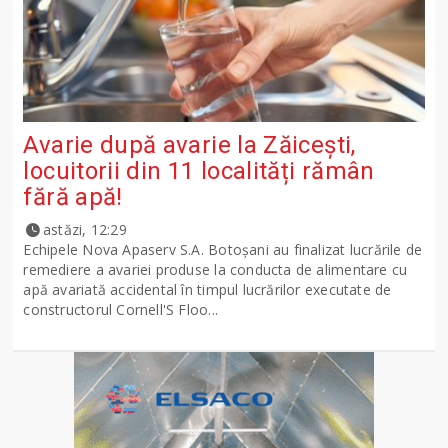
Avarie după avarie la Zăicești,
locuitorii din 11 localități rămân
fără apă!
astăzi, 12:29
Echipele Nova Apaserv S.A. Botoșani au finalizat lucrările de
remediere a avariei produse la conducta de alimentare cu
apă avariată accidental în timpul lucrărilor executate de
constructorul Cornell'S Floo...