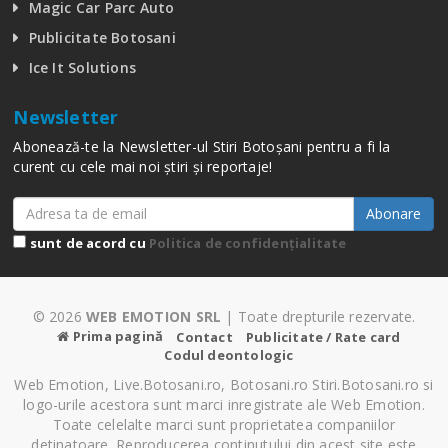
Magic Car Parc Auto
Publicitate Botosani
Ice It Solutions
Newsletter
Abonează-te la Newsletter-ul Stiri Botoșani pentru a fi la
curent cu cele mai noi știri și reportaje!
Abonare
sunt de acord cu
Politica de confidențialitate
© 2026
WEB EMOTION SRL
| Toate drepturile rezervate.
Prima pagină
Contact
Publicitate / Rate card
Codul deontologic
Web Emotion, Live.Botosani.ro, Botosani.ro Stiri.Botosani.ro si
logo-urile acestora sunt marci inregistrate ale Web Emotion.
Toate celelalte marci sunt proprietatea companiilor
detinatoare. Reproducerea continutului din acest site este