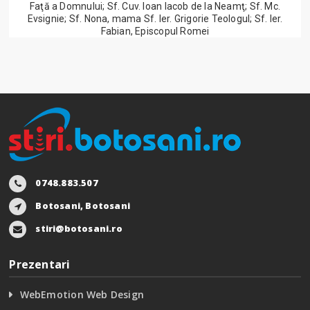
Faţă a Domnului; Sf. Cuv. Ioan Iacob de la Neamţ; Sf. Mc.
Evsignie; Sf. Nona, mama Sf. Ier. Grigorie Teologul; Sf. Ier.
Fabian, Episcopul Romei
0748.883.507
Botosani, Botosani
stiri@botosani.ro
Prezentari
WebEmotion Web Design