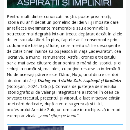
Pentru mulți dintre cunoscuții noștri, poate prea mulți,
istoria nu ar fi decât un pomelnic de idei vii și moarte care
ar reflecta evenimente memorabile sau abominabile
petrecute mai degrabă într-un trecut depărtat decât în zilele
de ieri sau alaltăieri. În plus, faptele ar fi consemnate prin
cotloane de hârtie prăfuite, ce ar merita să fie descoperite
de către tineri înainte să pășească în viața „adevărată”, cea
lucrativă, a muncii remunerate. Astfel, cronicile trecutului
par a mai avea căutare doar pentru o mână de istorici, și ei
reduși la număr și, mai ales, cu puține resurse la îndemână.
Nu de aceeași părere este Dănuț Huțu, unul dintre cei doi
Dialog cu Aristide Zub. Aspirații și împliniri
ideatori ai cărții
(Botoșani, 2024, 136 p.). Convins de justețea demersului
istoriografic și de valența integratoare a istoriei în ceea ce
privește trecutul, prezentul și viitorul, a luat inițiativa editării
unei cărți dedicate, după cum o sugerează și titlul,
profesorului Aristide Zub, un om care întruchipează în mod
„omul sfințește locul”.
exemplar zicala