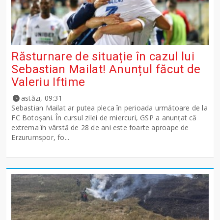
Răsturnare de situație în cazul lui
Sebastian Mailat! Anunțul făcut de
Valeriu Iftime
astăzi, 09:31
Sebastian Mailat ar putea pleca în perioada următoare de la
FC Botoșani. În cursul zilei de miercuri, GSP a anunțat că
extrema în vârstă de 28 de ani este foarte aproape de
Erzurumspor, fo...