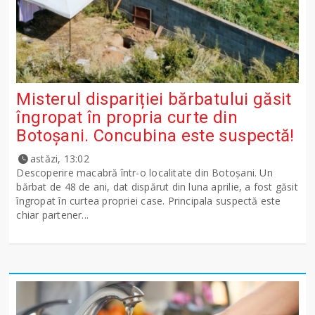
Misterul dispariției bărbatului găsit
îngropat în propria curte din
Botoșani. Concubina este suspectă!
astăzi, 13:02
Descoperire macabră într-o localitate din Botoșani. Un
bărbat de 48 de ani, dat dispărut din luna aprilie, a fost găsit
îngropat în curtea propriei case. Principala suspectă este
chiar partener...