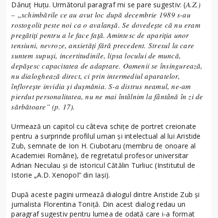
A.Z.)
Dănuț Huțu. Următorul paragraf mi se pare sugestiv: (
– „schimbările ce au avut loc după decembrie 1989 s-au
rostogolit peste noi ca o avalanșă. Se dovedește că nu eram
pregătiți pentru a le face față. Amintesc de apariția unor
tensiuni, nevroze, anxietăți fără precedent. Stresul la care
suntem supuși, incertitudinile, lipsa locului de muncă,
depășesc capacitatea de adaptare. Oamenii se însingurează,
nu dialoghează direct, ci prin intermediul aparatelor,
înflorește invidia și dușmănia. S-a distrus neamul, ne-am
pierdut personalitatea, nu ne mai întâlnim la fântână în zi de
sărbătoare” (p. 17).
Urmează un capitol cu câteva schițe de portret creionate
pentru a surprinde profilul uman și intelectual al lui Aristide
Zub, semnate de Ion H. Ciubotaru (membru de onoare al
Academiei Române), de regretatul profesor universitar
Adrian Neculau și de istoricul Cătălin Turliuc (Institutul de
Istorie „A.D. Xenopol” din Iași).
După aceste pagini urmează dialogul dintre Aristide Zub și
jurnalista Florentina Toniță. Din acest dialog redau un
paragraf sugestiv pentru lumea de odată care i-a format