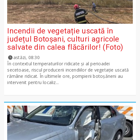
Incendii de vegetație uscată în
județul Botoșani, culturi agricole
salvate din calea flăcărilor! (Foto)
astăzi, 08:30
În contextul temperaturilor ridicate și al perioadei
secetoase, riscul producerii incendiilor de vegetație uscată
rămâne ridicat. În ultimele ore, pompierii botoșăneni au
intervenit pentru localiz...