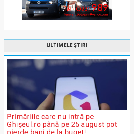
ULTIMELE ȘTIRI
Primăriile care nu intră pe
Ghişeul.ro până pe 25 august pot
pierde bani de la buget!