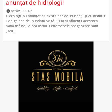
anunțat de hidrologi!
astăzi, 11:47
Hidrologii au anunțat că există risc de inundații și au instituit
Cod galben de inundații pe râul Jijia și afluenții acestora,
până mâine, la ora 09:00. Fenomenele prognozate sunt
„scu...