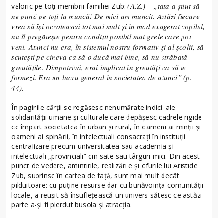
(A.Z.) – „tata a știut să
valoric pe toți membrii familiei Zub:
ne pună pe toți la muncă! De mici am muncit. Astăzi fiecare
vrea să își ocrotească tot mai mult și în mod exagerat copilul,
nu îl pregătește pentru condiții posibil mai grele care pot
veni. Atunci nu era, în sistemul nostru formativ și al școlii, să
scutești pe cineva ca să o ducă mai bine, să nu străbată
greutățile. Dimpotrivă, erai implicat în greutăți ca să te
formezi. Era un lucru general în societatea de atunci” (p.
44).
În paginile cărții se regăsesc nenumărate indicii ale
solidarității umane și culturale care depășesc cadrele rigide
ce împart societatea în urban și rural, în oameni ai minții și
oameni ai spinării, în intelectuali consacrați în instituții
centralizare precum universitatea sau academia și
intelectuali „provinciali” din sate sau târguri mici. Din acest
punct de vedere, amintirile, realizările și ofurile lui Aristide
Zub, suprinse în cartea de față, sunt mai mult decât
pilduitoare: cu puține resurse dar cu bunăvoința comunității
locale, a reușit să însuflețească un univers sătesc ce astăzi
parte a-și fi pierdut busola și atracția.