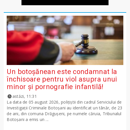
Un botoșănean este condamnat la
închisoare pentru viol asupra unui
minor și pornografie infantilă!
astăzi, 11:31
La data de 05 august 2026, polițiștii din cadrul Serviciului de
Investigații Criminale Botoșani au identificat un tânăr, de 23
de ani, din comuna Drăgușeni, pe numele căruia, Tribunalul
Botoșani a emis un ...