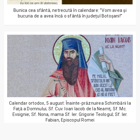
Bunica cea sfântă, netrecută în calendare: ”Vom avea și
bucuria de a avea încă o sfântă în județul Botoșani!”
Calendar ortodox, 5 august: Înainte-prăznuirea Schimbării la
Faţă a Domnului; Sf. Cuv. Ioan Iacob de la Neamţ; Sf. Mc.
Evsignie; Sf. Nona, mama Sf. Ier. Grigorie Teologul; Sf. Ier.
Fabian, Episcopul Romei