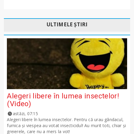
ULTIMELE ȘTIRI
Alegeri libere în lumea insectelor!
(Video)
astăzi, 07:15
Alegeri libere în lumea insectelor. Pentru că urau gândacul,
furnica și viespea au votat insecticidul! Au murit toti, chiar și
greierele, care nu a mers la vot!