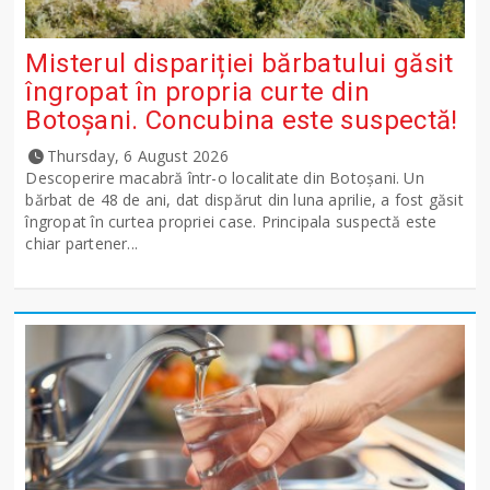
Misterul dispariției bărbatului găsit
îngropat în propria curte din
Botoșani. Concubina este suspectă!
Thursday, 6 August 2026
Descoperire macabră într-o localitate din Botoșani. Un
bărbat de 48 de ani, dat dispărut din luna aprilie, a fost găsit
îngropat în curtea propriei case. Principala suspectă este
chiar partener...