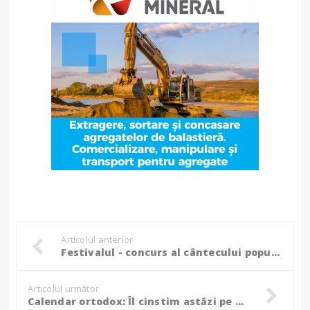
Articolul anterior
Festivalul - concurs al cântecului popular românesc „Satule, mândră grădină” și-a desemnat câștigătorii! (Foto)
Articolul următor
Calendar ortodox: Îl cinstim astăzi pe Sfântul Cuvios Simeon cel din Muntele Minunat (Dezlegare la peşte)