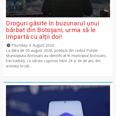
Droguri găsite în buzunarul unui
bărbat din Botoșani, urma să le
împartă cu alții doi!
Thursday, 6 August 2026
La data de 05 august 2026, polițiștii din cadrul Poliției
Municipiului Botoșani au identificat în municipiul Botoșani,
trei bărbați, cu vârste cuprinse între 29 și 44 de ani, din
aceeași locali...