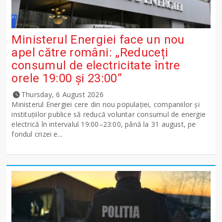
Ministerul Energiei face un nou
apel către români: „Reduceți
consumul de electricitate între
orele 19:00 și 23:00”
Thursday, 6 August 2026
Ministerul Energiei cere din nou populației, companiilor și
instituțiilor publice să reducă voluntar consumul de energie
electrică în intervalul 19:00–23:00, până la 31 august, pe
fondul crizei e...