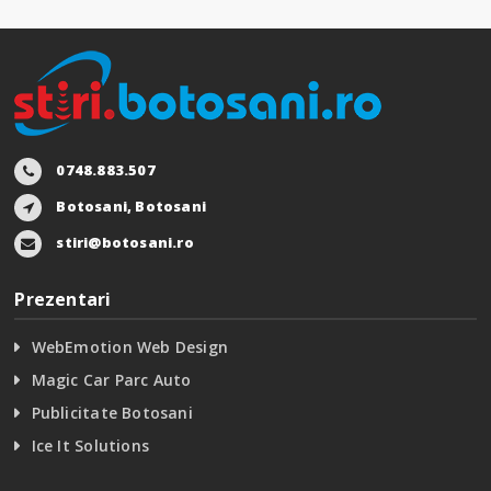
0748.883.507
Botosani, Botosani
stiri@botosani.ro
Prezentari
WebEmotion Web Design
Magic Car Parc Auto
Publicitate Botosani
Ice It Solutions