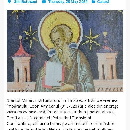
Stiri Botosani
Thursday, 23 May 2024
Cultură
Sfântul Mihail, mărturisitorul lui Hristos, a trăit pe vremea
împăratului Leon Armeanul (813-820) şi a ales din tinereţe
viaţa monahicească, împreună cu un bun prieten al său,
Teofilact al Nicomidiei. Patriarhul Tarasie al
Constantinopolului i-a trimis pe amândoi la o mănăstire
zidită pe ţărmul Mării Negre, unde s-au nevoit mulţi ani,