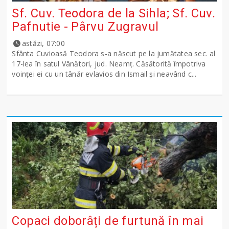
Sf. Cuv. Teodora de la Sihla; Sf. Cuv.
Pafnutie - Pârvu Zugravul
astăzi, 07:00
Sfânta Cuvioasă Teodora s-a născut pe la jumătatea sec. al
17-lea în satul Vânători, jud. Neamţ. Căsătorită împotriva
voinţei ei cu un tânăr evlavios din Ismail şi neavând c...
Copaci doborâți de furtună în mai