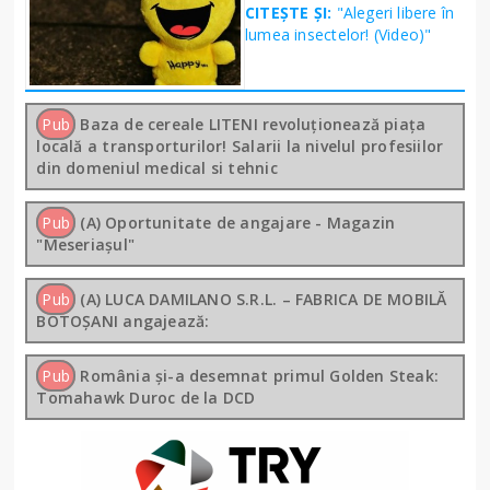
CITEȘTE ȘI:
"Alegeri libere în
lumea insectelor! (Video)"
Pub
Baza de cereale LITENI revoluționează piața
locală a transporturilor! Salarii la nivelul profesiilor
din domeniul medical si tehnic
Pub
(A) Oportunitate de angajare - Magazin
"Meseriașul"
Pub
(A) LUCA DAMILANO S.R.L. – FABRICA DE MOBILĂ
BOTOȘANI angajează:
Pub
România și-a desemnat primul Golden Steak:
Tomahawk Duroc de la DCD