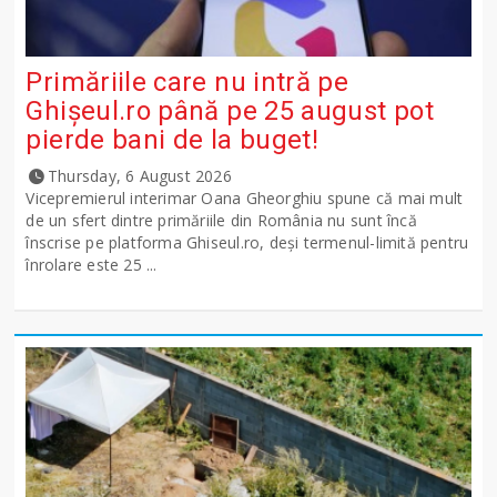
Primăriile care nu intră pe
Ghişeul.ro până pe 25 august pot
pierde bani de la buget!
Thursday, 6 August 2026
Vicepremierul interimar Oana Gheorghiu spune că mai mult
de un sfert dintre primăriile din România nu sunt încă
înscrise pe platforma Ghiseul.ro, deși termenul-limită pentru
înrolare este 25 ...