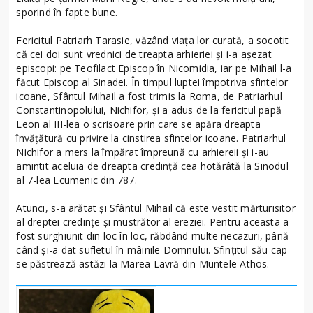
sporind în fapte bune.
Fericitul Patriarh Tarasie, văzând viaţa lor curată, a socotit
că cei doi sunt vrednici de treapta arhieriei şi i-a aşezat
episcopi: pe Teofilact Episcop în Nicomidia, iar pe Mihail l-a
făcut Episcop al Sinadei. În timpul luptei împotriva sfintelor
icoane, Sfântul Mihail a fost trimis la Roma, de Patriarhul
Constantinopolului, Nichifor, şi a adus de la fericitul papă
Leon al III-lea o scrisoare prin care se apăra dreapta
învăţătură cu privire la cinstirea sfintelor icoane. Patriarhul
Nichifor a mers la împărat împreună cu arhiereii şi i-au
amintit aceluia de dreapta credinţă cea hotărâtă la Sinodul
al 7-lea Ecumenic din 787.
Atunci, s-a arătat şi Sfântul Mihail că este vestit mărturisitor
al dreptei credinţe şi mustrător al ereziei. Pentru aceasta a
fost surghiunit din loc în loc, răbdând multe necazuri, până
când şi-a dat sufletul în mâinile Domnului. Sfinţitul său cap
se păstrează astăzi la Marea Lavră din Muntele Athos.