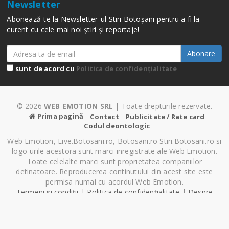
Newsletter
Abonează-te la Newsletter-ul Stiri Botoșani pentru a fi la
curent cu cele mai noi știri și reportaje!
Abonare
sunt de acord cu
Politica de confidențialitate
© 2026
WEB EMOTION SRL
| Toate drepturile rezervate.
Prima pagină
Contact
Publicitate / Rate card
Codul deontologic
Web Emotion, Live.Botosani.ro, Botosani.ro Stiri.Botosani.ro si
logo-urile acestora sunt marci inregistrate ale Web Emotion.
Toate celelalte marci sunt proprietatea companiilor
detinatoare. Reproducerea continutului din acest site este
permisa numai cu acordul Web Emotion.
Termeni și condiții
|
Politica de confidențialitate
|
Despre
Cookie-uri
|
Setări cookie-uri
Pagină generată în 0.65 secunde