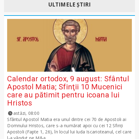
ULTIMELE ȘTIRI
Calendar ortodox, 9 august: Sfântul
Apostol Matia; Sfinţii 10 Mucenici
care au pătimit pentru icoana lui
Hristos
astăzi, 08:00
Sfântul Apostol Matia era unul dintre cei 70 de Apostoli ai
Domnului Hristos, care s-a numărat apoi cu cei 12 Sfinţi
Apostoli (Fapte 1, 26), în locul lui Iuda Iscarioteanul, cel care
l-a vândut pe M&a...