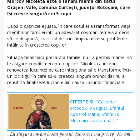
Morcov Nicoleta este o tânără mama din satul
Orășeni Vale, comuna Curtești, județul Botoșani, care
își crește singură cei 5 copii.
După o căsnicie eșuată, în care soțul ei a transformat viața
membrilor familiei într-un adevărat coșmar, femeia a decis
să se despartă, cu riscul de a întâmpina diverse probleme
întâlnite în creșterea copiilor.
Situația financiară precară a familiei nu i-a permis mamei să
le asigure condiții decente copiilor. Nicoleta a început
renovarea locuinței pe care intenționa să o transforme într-
un loc sigur în care să-și crească singură pruncii dar nu a
reușit să finalizeze lucrările din cauza lipsurilor financiare.
CITEȘTE ȘI:
"Calendar
ortodox, 9 august: Sfântul
Apostol Matia; Sfinţii 10
Mucenici care au păt..."
„Eu singură mi-am izolat pereții, fac orice mă pricep. Nu am