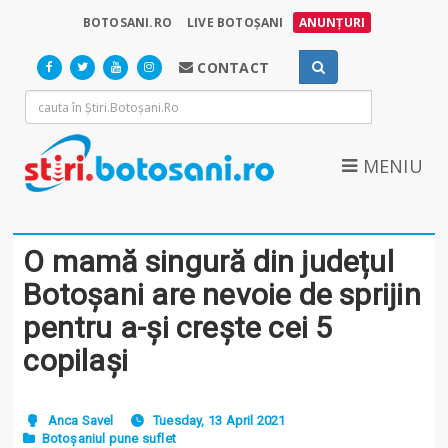
BOTOSANI.RO
LIVE BOTOȘANI
ANUNȚURI
CONTACT
MENIU
O mamă singură din județul
Botoșani are nevoie de sprijin
pentru a-și crește cei 5
copilași
Anca Savel
Tuesday, 13 April 2021
Botoșaniul pune suflet