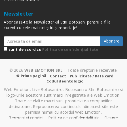
Newsletter
Abonează-te la Newsletter-ul Stiri Botoșani pentru a fi la
curent cu cele mai noi știri și reportaje!
Abonare
sunt de acord cu
Politica de confidențialitate
© 2026
WEB EMOTION SRL
| Toate drepturile rezervate.
Prima pagină
Contact
Publicitate / Rate card
Codul deontologic
Web Emotion, Live.Botosani.ro, Botosani.ro Stiri.Botosani.ro si
logo-urile acestora sunt marci inregistrate ale Web Emotion.
Toate celelalte marci sunt proprietatea companiilor
detinatoare. Reproducerea continutului din acest site este
permisa numai cu acordul Web Emotion.
Termeni și condiții
|
Politica de confidențialitate
|
Despre
Cookie-uri
|
Setări cookie-uri