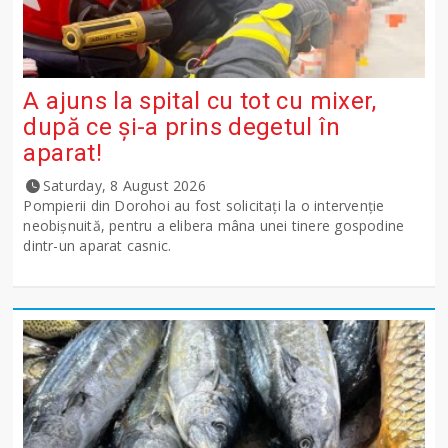
A ajuns la spital cu tot cu mixer,
după ce și-a prins degetul în
aparat!
Saturday, 8 August 2026
Pompierii din Dorohoi au fost solicitați la o intervenție
neobișnuită, pentru a elibera mâna unei tinere gospodine
dintr-un aparat casnic.