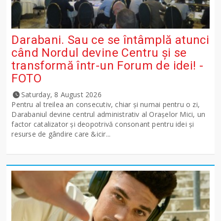
Darabani. Sau ce se întâmplă atunci
când Nordul devine Centru și se
transformă într-un Forum de idei! -
FOTO
Saturday, 8 August 2026
Pentru al treilea an consecutiv, chiar și numai pentru o zi,
Darabaniul devine centrul administrativ al Orașelor Mici, un
factor catalizator și deopotrivă consonant pentru idei și
resurse de gândire care &icir...