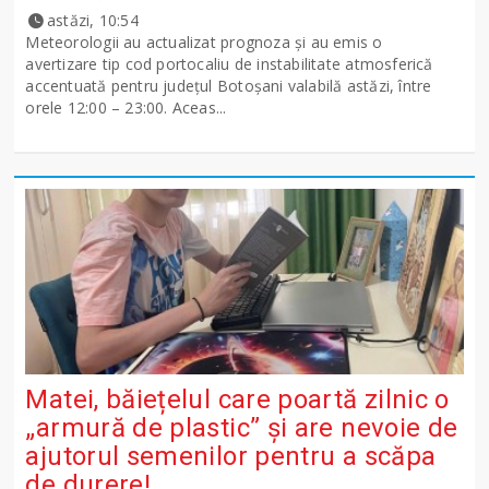
astăzi, 10:54
Meteorologii au actualizat prognoza și au emis o
avertizare tip cod portocaliu de instabilitate atmosferică
accentuată pentru județul Botoșani valabilă astăzi, între
orele 12:00 – 23:00. Aceas...
Matei, băiețelul care poartă zilnic o
„armură de plastic” și are nevoie de
ajutorul semenilor pentru a scăpa
de durere!