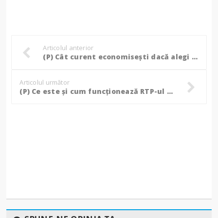
Articolul anterior
(P) Cât curent economisești dacă alegi un frigider incorporabil? Mai mult decât crezi!
Articolul următor
(P) Ce este și cum funcționează RTP-ul la sloturi online?