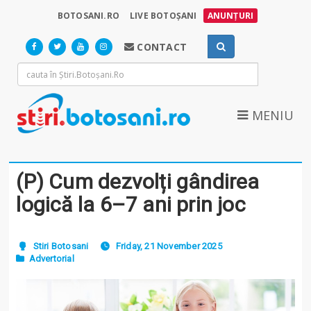
BOTOSANI.RO
LIVE BOTOȘANI
ANUNȚURI
CONTACT
MENIU
(P) Cum dezvolți gândirea
logică la 6–7 ani prin joc
Stiri Botosani
Friday, 21 November 2025
Advertorial