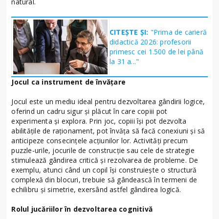
natural.
CITEȘTE ȘI:
"Prima de carieră
didactică 2026: profesorii
primesc cei 1.500 de lei până
la 31 a..."
Jocul ca instrument de învățare
Jocul este un mediu ideal pentru dezvoltarea gândirii logice,
oferind un cadru sigur și plăcut în care copiii pot
experimenta și explora. Prin joc, copiii își pot dezvolta
abilitățile de raționament, pot învăța să facă conexiuni și să
anticipeze consecințele acțiunilor lor. Activități precum
puzzle-urile, jocurile de construcție sau cele de strategie
stimulează gândirea critică și rezolvarea de probleme. De
exemplu, atunci când un copil își construiește o structură
complexă din blocuri, trebuie să gândească în termeni de
echilibru și simetrie, exersând astfel gândirea logică.
Rolul jucăriilor în dezvoltarea cognitivă