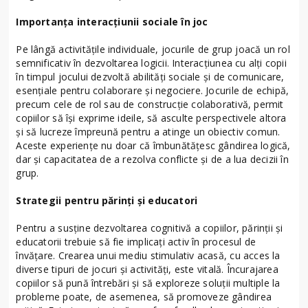
Importanța interacțiunii sociale în joc
Pe lângă activitățile individuale, jocurile de grup joacă un rol
semnificativ în dezvoltarea logicii. Interacțiunea cu alți copii
în timpul jocului dezvoltă abilități sociale și de comunicare,
esențiale pentru colaborare și negociere. Jocurile de echipă,
precum cele de rol sau de construcție colaborativă, permit
copiilor să își exprime ideile, să asculte perspectivele altora
și să lucreze împreună pentru a atinge un obiectiv comun.
Aceste experiențe nu doar că îmbunătățesc gândirea logică,
dar și capacitatea de a rezolva conflicte și de a lua decizii în
grup.
Strategii pentru părinți și educatori
Pentru a susține dezvoltarea cognitivă a copiilor, părinții și
educatorii trebuie să fie implicați activ în procesul de
învățare. Crearea unui mediu stimulativ acasă, cu acces la
diverse tipuri de jocuri și activități, este vitală. Încurajarea
copiilor să pună întrebări și să exploreze soluții multiple la
probleme poate, de asemenea, să promoveze gândirea