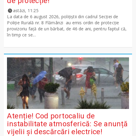
de protecție!
astăzi, 11:25
La data de 6 august 2026, polițiștii din cadrul Secției de
Poliție Rurală nr. 8 Flămânzi au emis ordin de protecție
provizoriu față de un bărbat, de 46 de ani, pentru faptul că,
în timp ce se...
Atenție! Cod portocaliu de
instabilitate atmosferică: Se anunță
vijelii și descărcări electrice!