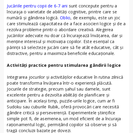
Jucăriile pentru copii de 6-7 ani
sunt concepute pentru a
încuraja o varietate de abilități cognitive, printre care se
numără și gândirea logică.
Oblio
, de exemplu, este un joc
care stimulează capacitatea de a face asocieri logice și de a
rezolva probleme printr-o abordare creativă. Alegerea
jucăriilor adecvate nu doar că încurajează învățarea, dar și
menține interesul și motivația copiilor. Este esențial ca
părinții să selecteze jucării care să fie atât educative, cât și
distractive, pentru a maximiza beneficiile educaționale.
Activități practice pentru stimularea gândirii logice
Integrarea jocurilor și activităților educative în rutina zilnică
poate transforma învățarea într-o experiență plăcută.
Jocurile de strategie, precum șahul sau damele, sunt
excelente pentru a dezvolta abilități de planificare și
anticipare. În același timp, puzzle-urile logice, cum ar fi
Sudoku sau cuburile Rubik, oferă provocări care necesită
gândire critică și perseverență. Experimentele științifice
simple pot fi, de asemenea, un mod eficient de a încuraja
raționamentul logic, permițând copiilor să observe și să
tragă concluzii bazate pe dovezi.