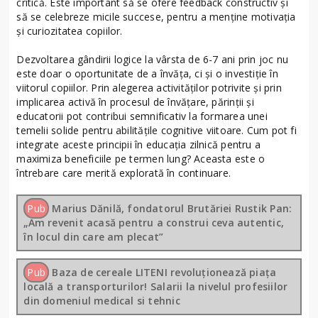
critică. Este important să se ofere feedback constructiv și
să se celebreze micile succese, pentru a menține motivația
și curiozitatea copiilor.
Dezvoltarea gândirii logice la vârsta de 6-7 ani prin joc nu
este doar o oportunitate de a învăța, ci și o investiție în
viitorul copiilor. Prin alegerea activităților potrivite și prin
implicarea activă în procesul de învățare, părinții și
educatorii pot contribui semnificativ la formarea unei
temelii solide pentru abilitățile cognitive viitoare. Cum pot fi
integrate aceste principii în educația zilnică pentru a
maximiza beneficiile pe termen lung? Aceasta este o
întrebare care merită explorată în continuare.
Pub
Marius Dănilă, fondatorul Brutăriei Rustik Pan:
„Am revenit acasă pentru a construi ceva autentic,
în locul din care am plecat”
Pub
Baza de cereale LITENI revoluționează piața
locală a transporturilor! Salarii la nivelul profesiilor
din domeniul medical si tehnic