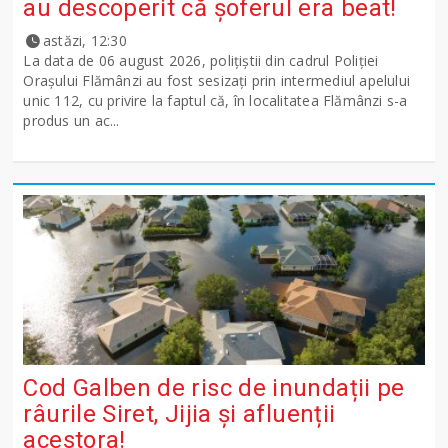
au descoperit că șoferul era beat!
astăzi, 12:30
La data de 06 august 2026, polițiștii din cadrul Poliției
Orașului Flămânzi au fost sesizați prin intermediul apelului
unic 112, cu privire la faptul că, în localitatea Flămânzi s-a
produs un ac...
Cod Galben de risc de inundații pe
râurile Siret, Jijia și afluenții
acestora!