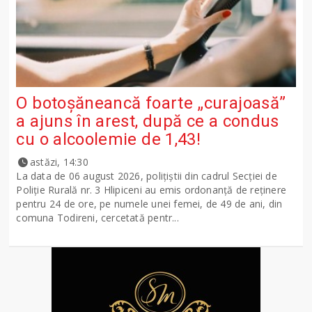
O botoșăneancă foarte „curajoasă”
a ajuns în arest, după ce a condus
cu o alcoolemie de 1,43!
astăzi, 14:30
La data de 06 august 2026, polițiștii din cadrul Secției de
Poliție Rurală nr. 3 Hlipiceni au emis ordonanță de reținere
pentru 24 de ore, pe numele unei femei, de 49 de ani, din
comuna Todireni, cercetată pentr...