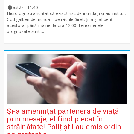
astăzi, 11:40
Hidrologii au anunțat că există risc de inundații și au instituit
Cod galben de inundații pe râurile Siret, Jijia și afluenții
acestora, până mâine, la ora 12:00. Fenomenele
prognozate sunt ...
Și-a amenințat partenera de viață
prin mesaje, el fiind plecat în
străinătate! Polițiștii au emis ordin