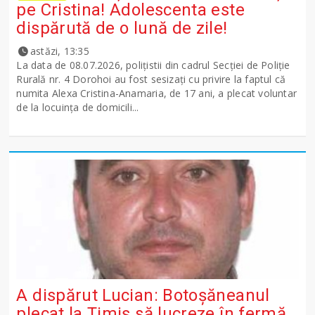
pe Cristina! Adolescenta este
dispărută de o lună de zile!
astăzi, 13:35
La data de 08.07.2026, polițistii din cadrul Secției de Poliție
Rurală nr. 4 Dorohoi au fost sesizați cu privire la faptul că
numita Alexa Cristina-Anamaria, de 17 ani, a plecat voluntar
de la locuința de domicili...
A dispărut Lucian: Botoșăneanul
plecat la Timiș să lucreze în fermă