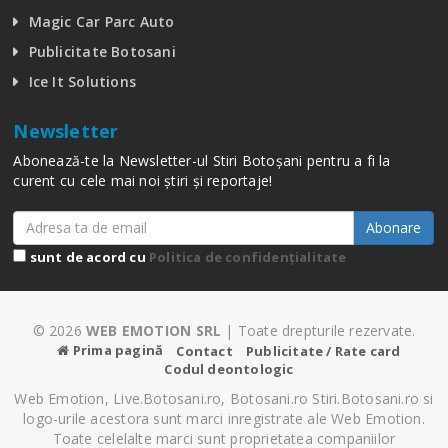
Magic Car Parc Auto
Publicitate Botosani
Ice It Solutions
Newsletter
Abonează-te la Newsletter-ul Stiri Botoșani pentru a fi la
curent cu cele mai noi știri și reportaje!
Abonare
sunt de acord cu
Politica de confidențialitate
© 2026
WEB EMOTION SRL
| Toate drepturile rezervate.
Prima pagină
Contact
Publicitate / Rate card
Codul deontologic
Web Emotion, Live.Botosani.ro, Botosani.ro Stiri.Botosani.ro si
logo-urile acestora sunt marci inregistrate ale Web Emotion.
Toate celelalte marci sunt proprietatea companiilor