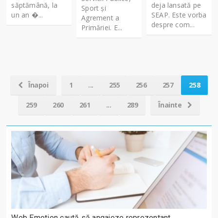
săptămână, la
deja lansată pe
Sport și
un an �...
SEAP. Este vorba
Agrement a
despre com...
Primăriei. E...
Înapoi
1
...
255
256
257
258
259
260
261
...
289
Înainte
Web Emotion caută să angajeze reprezentant