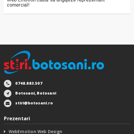
comercial!
0748.883.507
Botosani, Botosani
stiri@botosani.ro
Prezentari
WebEmotion Web Design