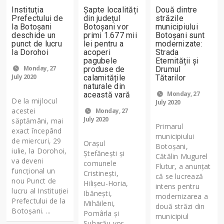
Instituția
Șapte localități
Două dintre
Prefectului de
din județul
străzile
la Botoșani
Botoșani vor
municipiului
deschide un
primi 1.677 mii
Botoșani sunt
punct de lucru
lei pentru a
modernizate:
la Dorohoi
acoperi
Strada
pagubele
Eternității și
Monday, 27
produse de
Drumul
July 2020
calamitățile
Tătarilor
naturale din
Monday, 27
această vară
De la mijlocul
July 2020
acestei
Monday, 27
July 2020
săptămâni, mai
Primarul
exact începând
municipiului
de miercuri, 29
Orașul
Botoșani,
iulie, la Dorohoi,
Ștefănești și
Cătălin Mugurel
va deveni
comunele
Flutur, a anunțat
funcțional un
Cristinești,
că se lucrează
nou Punct de
Hilișeu-Horia,
intens pentru
lucru al Instituției
Ibănești,
modernizarea a
Prefectului de la
Mihăileni,
două străzi din
Botoșani. ...
Pomârla și
municipiul
Suharău vor