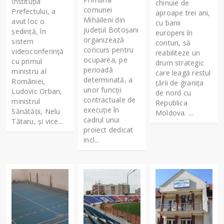
Instituția
chinuie de
comunei
Prefectului, a
aproape trei ani,
Mihăileni din
avut loc o
cu banii
judeţul Botoşani
ședință, în
europeni în
organizează
sistem
conturi, să
concurs pentru
videoconferință
reabiliteze un
ocuparea, pe
cu primul
drum strategic
perioadă
ministru al
care leagă restul
determinată, a
României,
ţării de graniţa
unor funcții
Ludovic Orban,
de nord cu
contractuale de
ministrul
Republica
execuție în
Sănătății, Nelu
Moldova. ...
cadrul unui
Tătaru, și vice...
proiect dedicat
incl...