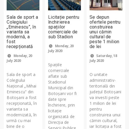
Sala de sport a
Licitație pentru
Se depun
Colegiului
închirierea
ofertele pentru
„Eminescu”, în
spațiilor
construirea
varianta sa
comerciale de
unui cămin
modernă, a
sub Stadion
cultural de
fost
peste 1 milion
Monday, 20
recepționată
de lei
July 2020
Monday, 20
Saturday, 18
July 2020
July 2020
Spațiile
comerciale
Sala de sport a
O unitate
aflate sub
Colegiului
administrativ-
Stadionul
Național „Mihai
teritorială din
Municipal din
Eminescu” din
județul Botoșani
Botoșani vor fi
Botoșani a fost
va investi peste
date spre
recepționată, în
1 milion de lei
închiriere, prin
varianta sa
pentru
licitație
modernizată, în
construirea unui
organizată de
urmă cu mai
cămin cultural,
Direcția de
bine de o
iar licitația a fost
Servicii Publice,