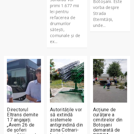
Botoșani. Este
primi 1.677 mii
vorba despre
lei pentru
Strada
refacerea de
Eternității,
drumurilor
unde...
sătești,
comunale și de
ex...
Directorul
Autoritățile vor
Acțiune de
Eltrans demite
să extindă
curățare a
17 angajați.
sistemele
cimitirelor din
„Avem 26 de
antigrindină din
Botoșani
de șoferi
zona Cotnari-
demarată de