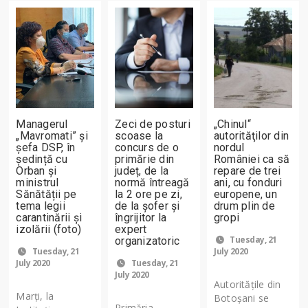
Managerul
Zeci de posturi
„Chinul“
„Mavromati” și
scoase la
autorităţilor din
șefa DSP, în
concurs de o
nordul
ședință cu
primărie din
României ca să
Orban și
județ, de la
repare de trei
ministrul
normă întreagă
ani, cu fonduri
Sănătății pe
la 2 ore pe zi,
europene, un
tema legii
de la șofer și
drum plin de
carantinării și
îngrijitor la
gropi
izolării (foto)
expert
Tuesday, 21
organizatoric
Tuesday, 21
July 2020
July 2020
Tuesday, 21
July 2020
Autorităţile din
Marți, la
Botoşani se
Primăria