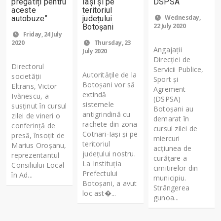
pregătiți pentru
Iași și pe
DSPSA
aceste
teritoriul
Wednesday,
autobuze”
județului
22 July 2020
Botoșani
Friday, 24 July
2020
Thursday, 23
Angajații
July 2020
Direcției de
Directorul
Servicii Publice,
Autoritățile de la
societății
Sport și
Botoșani vor să
Eltrans, Victor
Agrement
extindă
Ivănescu, a
(DSPSA)
sistemele
susținut în cursul
Botoșani au
antigrindină cu
zilei de vineri o
demarat în
rachete din zona
conferință de
cursul zilei de
Cotnari-Iași și pe
presă, însoțit de
miercuri
teritoriul
Marius Oroșanu,
acțiunea de
județului nostru.
reprezentantul
curățare a
La Instituția
Consiliului Local
cimitirelor din
Prefectului
în Ad...
municipiu.
Botoșani, a avut
Strângerea
loc ast�...
gunoa...