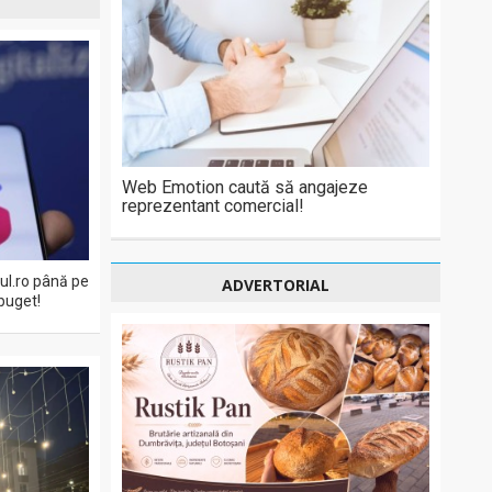
Web Emotion caută să angajeze
reprezentant comercial!
eul.ro până pe
ADVERTORIAL
buget!