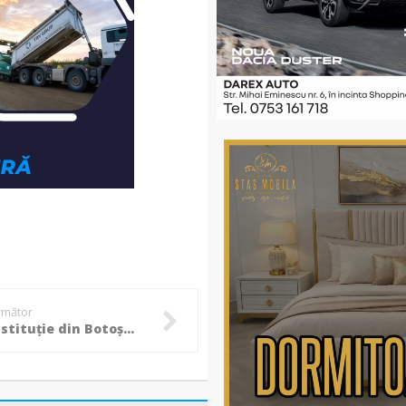
următor
Încă o instituție din Botoșani intră de joi în grevă! ”Parlamentul îi pedepsește pentru că nu au protestat și ei”