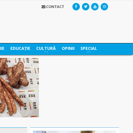
CONTACT
IE
EDUCAȚIE
CULTURĂ
OPINII
SPECIAL