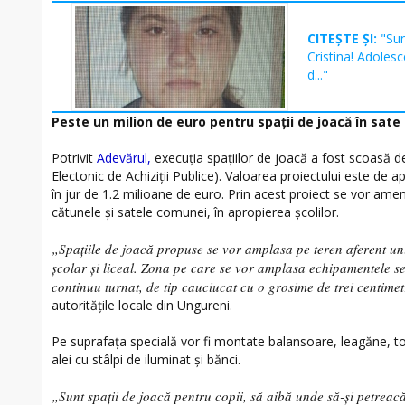
CITEȘTE ȘI:
"Sun
Cristina! Adoles
d..."
Peste un milion de euro pentru spații de joacă în sate
Potrivit
Adevărul,
execuția spațiilor de joacă a fost scoasă de
Electonic de Achiziții Publice). Valoarea proiectului este de 
în jur de 1.2 milioane de euro. Prin acest proiect se vor amen
cătunele și satele comunei, în apropierea școlilor.
„Spațiile de joacă propuse se vor amplasa pe teren aferent uni
școlar și liceal. Zona pe care se vor amplasa echipamentele s
continuu turnat, de tip cauciucat cu o grosime de trei centimetr
autoritățile locale din Ungureni.
Pe suprafața specială vor fi montate balansoare, leagăne, to
alei cu stâlpi de iluminat și bănci.
„Sunt spații de joacă pentru copii, să aibă unde să-și petreacă