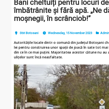
Bani cheltuiți pentru locuri de
îmbătrânite și fără apă. „Ne d
moșnegii, în scrânciob!”
Stiri Botosani
Wednesday, 15 November 2023
Admini
Autoritățile locale dintr-o comună din județul Botoșani c
lei pentru construirea unor spații de joacă în sate tot mai
din ce în ce mai puțini. Majoritatea acestor cătune nu au 
ulițelor sunt încă neasfaltate.