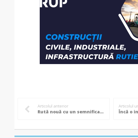
Articolul anterior
Articolul 
Rută nouă cu un semnificativ potențial turistic care include obiective din zestrea patrimoniului cultural eminescian