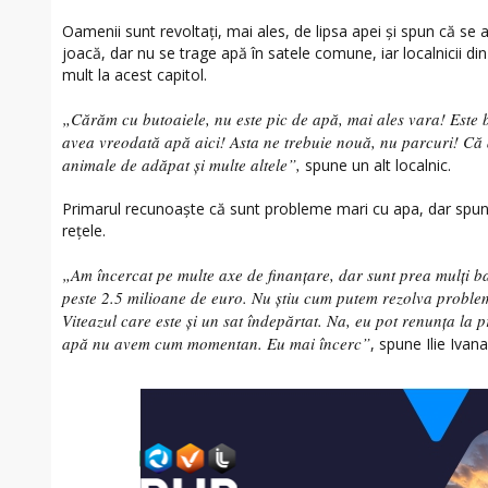
Oamenii sunt revoltați, mai ales, de lipsa apei și spun că se 
joacă, dar nu se trage apă în satele comune, iar localnicii di
mult la acest capitol.
„Cărăm cu butoaiele, nu este pic de apă, mai ales vara! Este 
avea vreodată apă aici! Asta ne trebuie nouă, nu parcuri! Că
animale de adăpat și multe altele”,
spune un alt localnic.
Primarul recunoaște că sunt probleme mari cu apa, dar spune
rețele.
„Am încercat pe multe axe de finanțare, dar sunt prea mulți b
peste 2.5 milioane de euro. Nu știu cum putem rezolva proble
Viteazul care este și un sat îndepărtat. Na, eu pot renunța la p
apă nu avem cum momentan. Eu mai încerc”
, spune Ilie Ivan