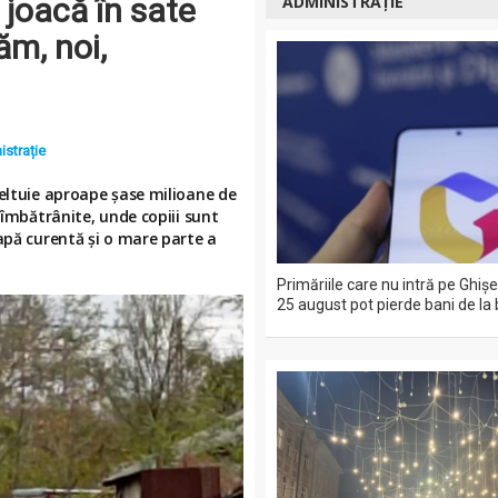
 joacă în sate
ADMINISTRAȚIE
ăm, noi,
strație
heltuie aproape șase milioane de
 îmbătrânite, unde copiii sunt
apă curentă și o mare parte a
Primăriile care nu intră pe Ghiş
25 august pot pierde bani de la 