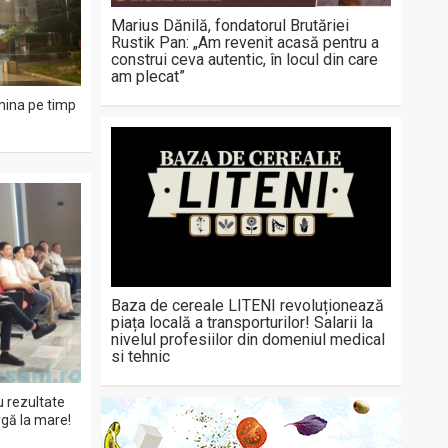
Marius Dănilă, fondatorul Brutăriei
Rustik Pan: „Am revenit acasă pentru a
construi ceva autentic, în locul din care
am plecat”
mina pe timp
Baza de cereale LITENI revoluționează
piața locală a transporturilor! Salarii la
nivelul profesiilor din domeniul medical
si tehnic
cu rezultate
rgă la mare!