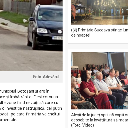
(Și) Primăria Suceava stinge lu
de noapte!
Foto: Adevărul
nicipiul Botoșani și are în
ace și îmbătrânite. Deși comuna
ulte zone fiind nevoiți să care cu
o investiție năstrușnică, cel puțin
joacă, pe care Primăria va cheltui
Aleșii de la județ sprijină copiii 
namentale.
deosebite la învățătură să mea
(Foto, Video)