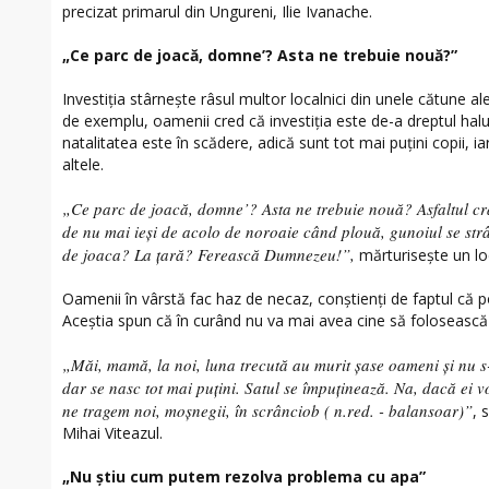
precizat primarul din Ungureni, Ilie Ivanache.
„Ce parc de joacă, domne’? Asta ne trebuie nouă?”
Investiția stârnește râsul multor localnici din unele cătune al
de exemplu, oamenii cred că investiția este de-a dreptul haluc
natalitatea este în scădere, adică sunt tot mai puțini copii, ia
altele.
„Ce parc de joacă, domne’? Asta ne trebuie nouă? Asfaltul cra
de nu mai ieși de acolo de noroaie când plouă, gunoiul se str
de joaca? La țară? Ferească Dumnezeu!”,
mărturisește un lo
Oamenii în vârstă fac haz de necaz, conștienți de faptul că p
Aceștia spun că în curând nu va mai avea cine să folosească 
„Măi, mamă, la noi, luna trecută au murit șase oameni și nu s-
dar se nasc tot mai puțini. Satul se împuținează. Na, dacă ei 
ne tragem noi, moșnegii, în scrânciob ( n.red. - balansoar)”
, 
Mihai Viteazul.
„Nu știu cum putem rezolva problema cu apa”