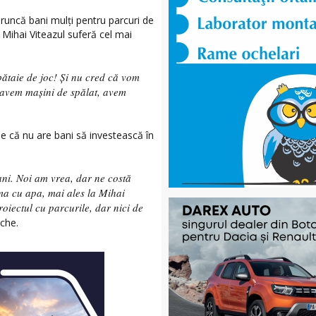
aruncă bani mulți pentru parcuri de
n Mihai Viteazul suferă cel mai
bătaie de joc! Și nu cred că vom
 avem mașini de spălat, avem
 că nu are bani să investească în
ani. Noi am vrea, dar ne costă
ma cu apa, mai ales la Mihai
roiectul cu parcurile, dar nici de
ache.