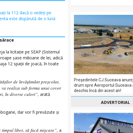
ați la 112 dacă o vedeți pe
centa este dispărută de o lună
 sărace
ja la licitație pe SEAP (Sistemul
aproape șase milioane de lei, adică
aja 12 spații de joacă, în toate
Președintele CJ Suceava anunț
tăților de învățământ preșcolar,
drum spre Aeroportul Suceava a
e va realiza sub forma unui covor
deschis încă din acest an!
i, în diverse culori”,
arată
ADVERTORIAL
bogane, dar vor fi prevăzute și
 timpul liber, să facă mișcare”,
a