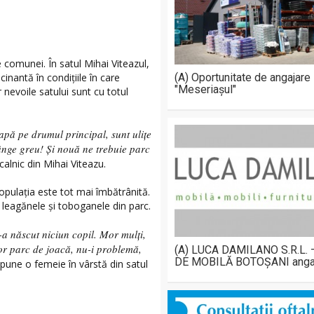
e comunei. În satul Mihai Viteazul,
inantă în condițiile în care
(A) Oportunitate de angajare
"Meseriașul"
r nevoile satului sunt cu totul
pă pe drumul principal, sunt ulițe
ânge greu! Și nouă ne trebuie parc
calnic din Mihai Viteazu.
opulația este tot mai îmbătrânită.
leagănele și toboganele din parc.
a născut niciun copil. Mor mulți,
vor parc de joacă, nu-i problemă,
(A) LUCA DAMILANO S.R.L.
DE MOBILĂ BOTOȘANI anga
spune o femeie în vârstă din satul