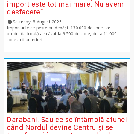
import este tot mai mare. Nu avem
desfacere“
Saturday, 8 August 2026
Importurile de peşte au depăşit 130.000 de tone, iar
producţia locală a scăzut la 9.500 de tone, de la 11.000
tone anii anteriori.
Darabani. Sau ce se întâmplă atunci
când Nordul devine Centru și se