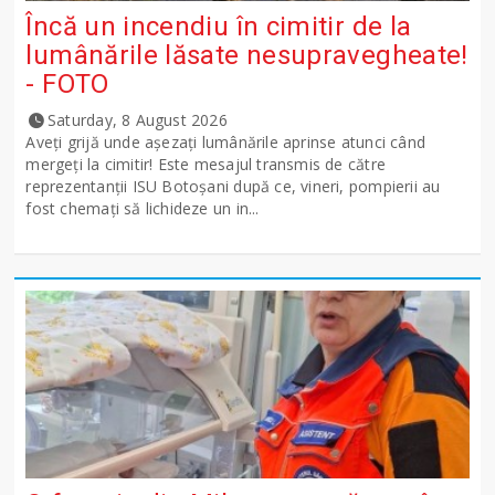
Încă un incendiu în cimitir de la
lumânările lăsate nesupravegheate!
- FOTO
Saturday, 8 August 2026
Aveți grijă unde așezați lumânările aprinse atunci când
mergeți la cimitir! Este mesajul transmis de către
reprezentanții ISU Botoșani după ce, vineri, pompierii au
fost chemați să lichideze un in...