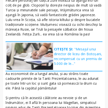
Fiecare personaj din Gașca Zurli visează să ajungă într-un
colț de pe glob. Clopoțel își dorește nespus de mult să vadă
Turcia și minunatele sale peisaje, Vrăjimăturica vrea să
ajungă în Japonia, să vadă fantasticele grădini japoneze.
Lulu vrea în Scoția, să afle istoria kiltului și despre bucatele
tradiționale scoțiene. Mulțumesc visează cu ochii deschiși la
măreața Rusie, iar Truli la peisajele sălbatice din Noua
Zeelandă. Fetița Zurli... ea vrea să ia România la pas!
CITEȘTE ȘI:
"Mesajul unui
director de liceu din Botoșani,
recompensat cu un premiu de
5.000 de le..."
Au economisit de-a lungul anului, și-au strâns toate
cadourile primite de la Tanti Prezentatoarea, le-au adunat
pe toate într-un loc și sunt gata să pornească la drum cu
ele. Până la capătul pământului!
Și pentru că în această călătorie au nevoie și de un
îndrumător, ei îl află în persoana lui Magellan, simpaticul
pinguin adus de Tanti Prezentatoarea tocmai din Argentina.