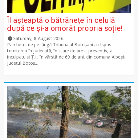
Îl așteaptă o bătrânețe în celulă
după ce și-a omorât propria soție!
Saturday, 8 August 2026
Parchetul de pe lângă Tribunalul Botoşani a dispus
trimiterea în judecată, în stare de arest preventiv, a
inculpatului Ț.I., în vârstă de 69 de ani, din comuna Albești,
județul Botoș...