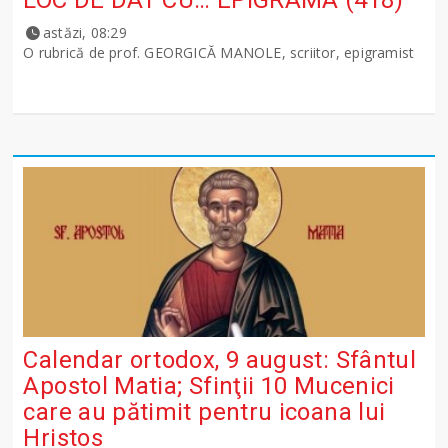
LOC DE DAT CU… EPIGRAMA (418)
astăzi, 08:29
O rubrică de prof. GEORGICĂ MANOLE, scriitor, epigramist
Calendar ortodox, 9 august: Sfântul
Apostol Matia; Sfinţii 10 Mucenici
care au pătimit pentru icoana lui
Hristos