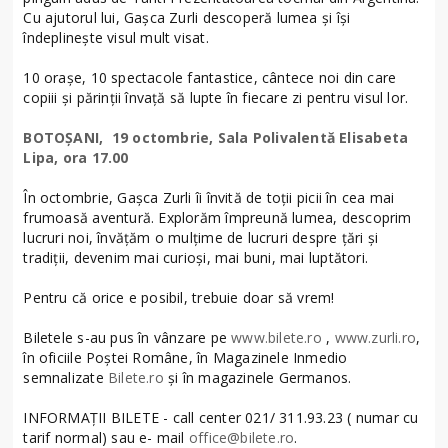
Cu ajutorul lui, Gașca Zurli descoperă lumea și își
îndeplinește visul mult visat.
10 orașe, 10 spectacole fantastice, cântece noi din care
copiii și părinții învață să lupte în fiecare zi pentru visul lor.
BOTOȘANI, 19 octombrie, Sala Polivalentă Elisabeta
Lipa, ora 17.00
În octombrie, Gașca Zurli îi învită de toții picii în cea mai
frumoasă aventură. Explorăm împreună lumea, descoprim
lucruri noi, învățăm o mulțime de lucruri despre țări și
tradiții, devenim mai curioși, mai buni, mai luptători.
Pentru că orice e posibil, trebuie doar să vrem!
Biletele s-au pus în vânzare pe
www.bilete.ro
,
www.zurli.ro
,
în oficiile Poștei Române, în Magazinele Inmedio
semnalizate
Bilete.ro
și în magazinele Germanos.
INFORMAȚII BILETE - call center 021/ 311.93.23 ( numar cu
tarif normal) sau e- mail
office@bilete.ro
​.