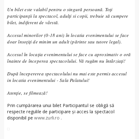
Un bilet este valabil pentru o singură persoană. Toți
participanții la spectacol, adulţi si copii, trebuie să cumpere
bilet, indiferent de vârstă.
Accesul minorilor (0-18 ani) în locatia evenimentului se face
doar însoțiți de minim un adult (părinte sau tutore legal).
Accesul în locația evenimentului se face cu aproximativ o oră
înainte de începerea spectacolului. Vă rugăm nu întârziați!
După începererea spectacolului nu mai este permis accesul
in locatia evenimentului - Sala Palatului!
Atenție, se filmează!
Prin cumpărarea unui bilet Participantul se obligă să
respecte regulile de participare și acces la spectacol
disponibil pe
www.zurli.ro
.