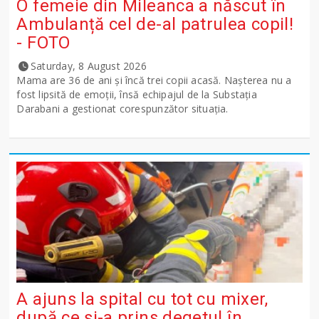
O femeie din Mileanca a născut în
Ambulanță cel de-al patrulea copil!
- FOTO
Saturday, 8 August 2026
Mama are 36 de ani și încă trei copii acasă. Nașterea nu a
fost lipsită de emoții, însă echipajul de la Substația
Darabani a gestionat corespunzător situația.
A ajuns la spital cu tot cu mixer,
după ce și-a prins degetul în