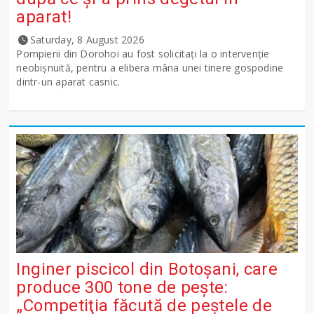
aparat!
Saturday, 8 August 2026
Pompierii din Dorohoi au fost solicitați la o intervenție
neobișnuită, pentru a elibera mâna unei tinere gospodine
dintr-un aparat casnic.
Inginer piscicol din Botoşani, care
produce 300 tone de peşte:
„Competiţia făcută de peştele de