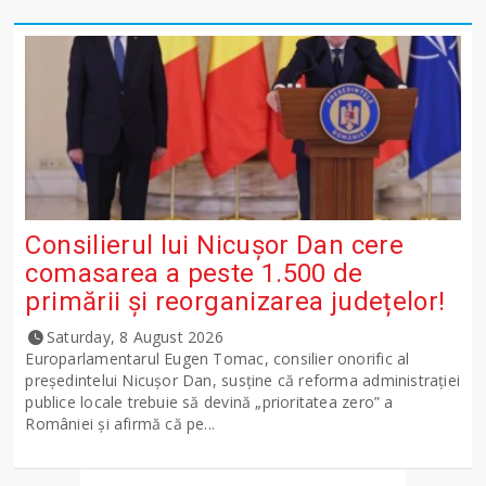
Consilierul lui Nicușor Dan cere
comasarea a peste 1.500 de
primării și reorganizarea județelor!
Saturday, 8 August 2026
Europarlamentarul Eugen Tomac, consilier onorific al
președintelui Nicușor Dan, susține că reforma administrației
publice locale trebuie să devină „prioritatea zero” a
României și afirmă că pe...