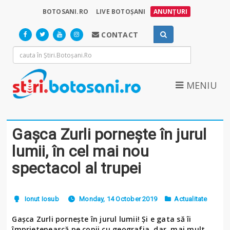
BOTOSANI.RO
LIVE BOTOȘANI
ANUNȚURI
CONTACT
MENIU
Gașca Zurli pornește în jurul
lumii, în cel mai nou
spectacol al trupei
Ionut Iosub
Monday, 14 October 2019
Actualitate
Gașca Zurli pornește în jurul lumii! Și e gata să îi
împrietenească pe copii cu geografia, dar, mai mult