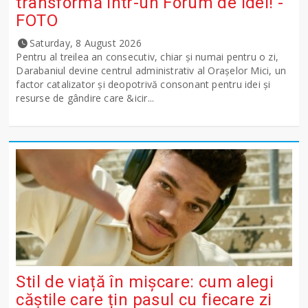
transformă într-un Forum de idei! -
FOTO
Saturday, 8 August 2026
Pentru al treilea an consecutiv, chiar și numai pentru o zi,
Darabaniul devine centrul administrativ al Orașelor Mici, un
factor catalizator și deopotrivă consonant pentru idei și
resurse de gândire care &icir...
Stil de viață în mișcare: cum alegi
căștile care țin pasul cu fiecare zi