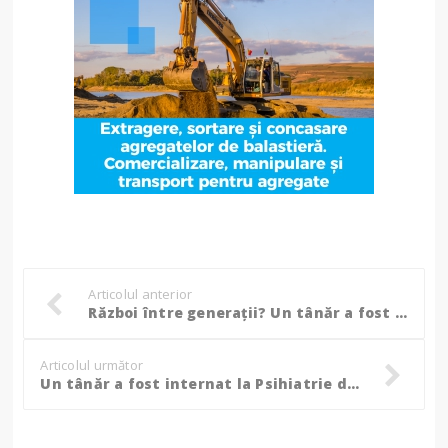
Articolul anterior
Război între generații? Un tânăr a fost internat la Urgențe după o tentativă de sinucidere!
Articolul următor
Un tânăr a fost internat la Psihiatrie după un scandal în plină stradă la prima oră a dimineții!