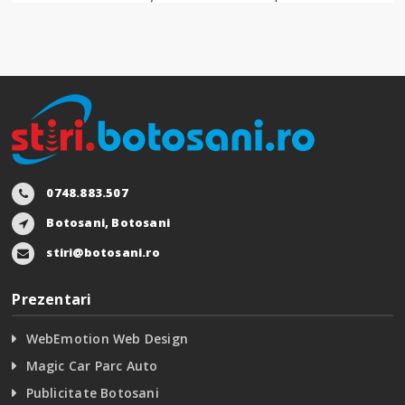
0748.883.507
Botosani, Botosani
stiri@botosani.ro
Prezentari
WebEmotion Web Design
Magic Car Parc Auto
Publicitate Botosani