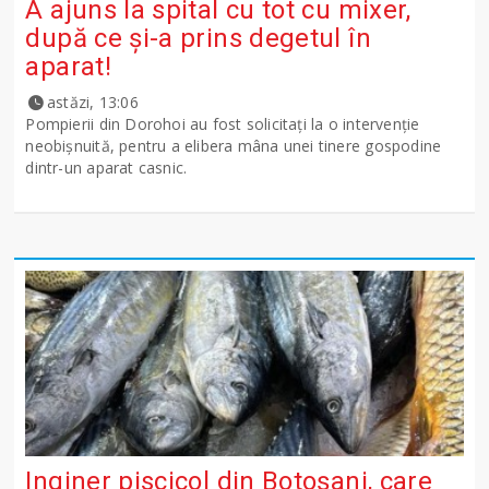
A ajuns la spital cu tot cu mixer,
după ce și-a prins degetul în
aparat!
astăzi, 13:06
Pompierii din Dorohoi au fost solicitați la o intervenție
neobișnuită, pentru a elibera mâna unei tinere gospodine
dintr-un aparat casnic.
Inginer piscicol din Botoşani, care