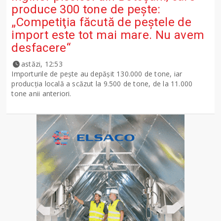
produce 300 tone de peşte:
„Competiţia făcută de peştele de
import este tot mai mare. Nu avem
desfacere“
astăzi, 12:53
Importurile de peşte au depăşit 130.000 de tone, iar
producţia locală a scăzut la 9.500 de tone, de la 11.000
tone anii anteriori.