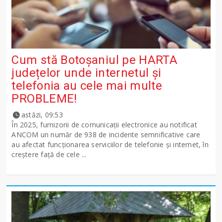
Cum stă Botoșaniul pe HARTA
județelor unde internetul și
telefonia au cele mai multe
PROBLEME!
astăzi, 09:53
În 2025, furnizorii de comunicații electronice au notificat
ANCOM un număr de 938 de incidente semnificative care
au afectat funcționarea serviciilor de telefonie și internet, în
creștere față de cele ...