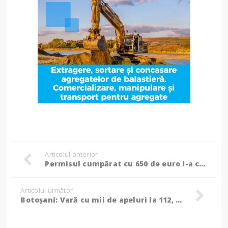
Articolul anterior
Permisul cumpărat cu 650 de euro l-a costat scump la PTF Stânca!
Articolul următor
Botoșani: Vară cu mii de apeluri la 112, aproximativ 300 au fost false și apelanții au fost amendați!