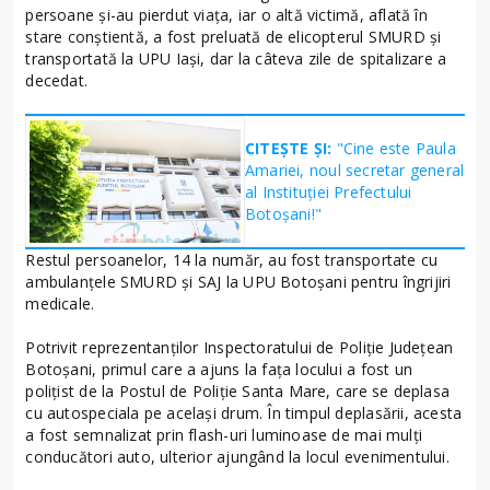
persoane și-au pierdut viața, iar o altă victimă, aflată în
stare conștientă, a fost preluată de elicopterul SMURD și
transportată la UPU Iași, dar la câteva zile de spitalizare a
decedat.
CITEȘTE ȘI:
"Cine este Paula
Amariei, noul secretar general
al Instituției Prefectului
Botoșani!"
Restul persoanelor, 14 la număr, au fost transportate cu
ambulanțele SMURD și SAJ la UPU Botoșani pentru îngrijiri
medicale.
Potrivit reprezentanților Inspectoratului de Poliție Județean
Botoșani, primul care a ajuns la fața locului a fost un
polițist de la Postul de Poliție Santa Mare, care se deplasa
cu autospeciala pe același drum. În timpul deplasării, acesta
a fost semnalizat prin flash-uri luminoase de mai mulți
conducători auto, ulterior ajungând la locul evenimentului.