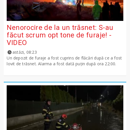
Nenorocire de la un trăsnet: S-au
făcut scrum opt tone de furaje! -
VIDEO
astăzi, 08:23
Un depozit de furaje a fost cuprins de flăcări după ce a fost
lovit de trăsnet. Alarma a fost dată puțin după ora 22:00.