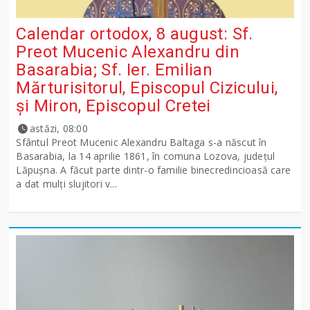
Calendar ortodox, 8 august: Sf.
Preot Mucenic Alexandru din
Basarabia; Sf. Ier. Emilian
Mărturisitorul, Episcopul Cizicului,
şi Miron, Episcopul Cretei
astăzi, 08:00
Sfântul Preot Mucenic Alexandru Baltaga s-a născut în
Basarabia, la 14 aprilie 1861, în comuna Lozova, județul
Lăpușna. A făcut parte dintr-o familie binecredincioasă care
a dat mulți slujitori v...