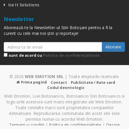
Ice It Solutions
Newsletter
Abonează-te la Newsletter-ul Stiri Botoșani pentru a fi la
curent cu cele mai noi știri și reportaje!
Abonare
sunt de acord cu
Politica de confidențialitate
© 2026
WEB EMOTION SRL
| Toate drepturile rezervate.
Prima pagină
Contact
Publicitate / Rate card
Codul deontologic
Web Emotion, Live.Botosani.ro, Botosani.ro Stiri.Botosani.ro si
logo-urile acestora sunt marci inregistrate ale Web Emotion.
Toate celelalte marci sunt proprietatea companiilor
detinatoare. Reproducerea continutului din acest site este
permisa numai cu acordul Web Emotion.
Termeni și condiții
|
Politica de confidențialitate
|
Despre