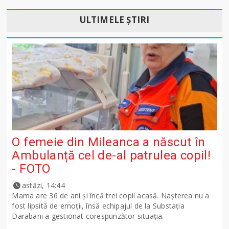
ULTIMELE ȘTIRI
O femeie din Mileanca a născut în
Ambulanță cel de-al patrulea copil!
- FOTO
astăzi, 14:44
Mama are 36 de ani și încă trei copii acasă. Nașterea nu a
fost lipsită de emoții, însă echipajul de la Substația
Darabani a gestionat corespunzător situația.