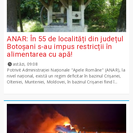
ANAR: În 55 de localități din județul
Botoșani s-au impus restricții în
alimentarea cu apă!
astăzi, 09:08
Potrivit Administraţiei Naţionale "Apele Române" (ANAR), la
nivel naţional, există un regim deficitar în bazinul Crişanei,
Olteniei, Munteniei, Moldovei, în bazinul Crişanei fiind î...