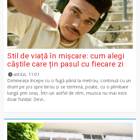
Stil de viață în mișcare: cum alegi
căștile care țin pasul cu fiecare zi
astăzi, 11:01
Dimineața începe cu o fugă până la metrou, continuă cu un
drum pe jos spre birou și se termină, poate, cu o plimbare
lungă prin oraș. Într-un astfel de ritm, muzica nu mai este
doar fundal. Devi...