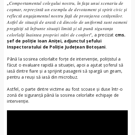
Comportamentul colegului nostru, în fața unui scenariu de
„
coșmar, reprezintă un exemplu de devotament și spirit civic și
reflectă angajamentul nostru față de protejarea cetățenilor.
Astfel de situații de arată că dincolo de uniformă sunt oameni
pregătiți să înfrunte situații limită și să pună siguranța
celorlalți înaintea propriei stări de confort
”, a precizat
cms.
șef de poliție Ioan Aniței, adjunctul șefului
Inspectoratului de Poliție Județean Botoșani
.
Până la sosirea celorlalte forțe de intervenție, polițistul a
făcut o evaluare rapidă a situației, apoi a ajutat șoferul să
iasă dintre fiare și a sprijinit pasagerii să spargă un geam,
pentru a reuși să iasă din microbuz.
Astfel, o parte dintre victime au fost scoase și duse într-o
zonă de siguranță până la sosirea celorlalte echipaje de
intervenție.