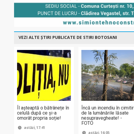
VEZI ALTE ȘTIRI PUBLICATE DE STIRI BOTOSANI
Îl așteaptă o bătrânețe în
Încă un incendiu în cimitir
celulă după ce și-a
de la lumânările lăsate
omorât propria soție!
nesupravegheate! -
FOTO
astăzi, 17:41
astăzi, 16:05