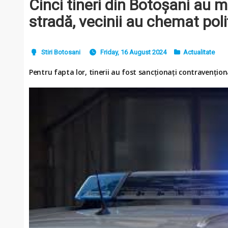
Cinci tineri din Botoșani au m
stradă, vecinii au chemat poliț
Stiri Botosani
Friday, 16 August 2024
Actualitate
Pentru fapta lor, tinerii au fost sancționați contravențion