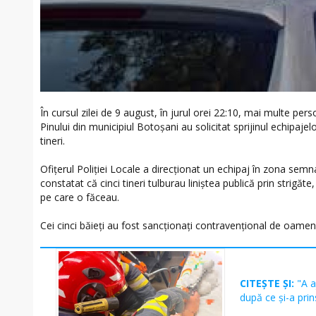
În cursul zilei de 9 august, în jurul orei 22:10, mai multe pe
Pinului din municipiul Botoșani au solicitat sprijinul echipajel
tineri.
Ofițerul Poliției Locale a direcționat un echipaj în zona semnala
constatat că cinci tineri tulburau liniștea publică prin strigăte,
pe care o făceau.
Cei cinci băieți au fost sancționați contravențional de oamenii
CITEȘTE ȘI:
"A a
după ce și-a prin