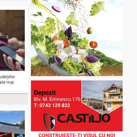
udețelor
cele mai