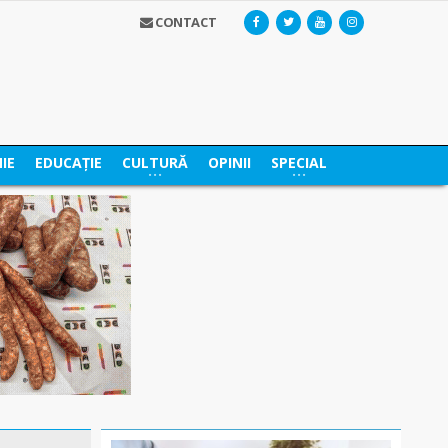
CONTACT
IE
EDUCAȚIE
CULTURĂ
OPINII
SPECIAL