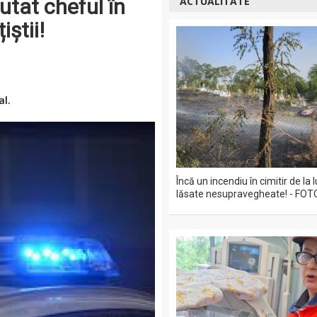
utat cheful în
ACTUALITATE
iștii!
al.
Încă un incendiu în cimitir de la
lăsate nesupravegheate! - FOT