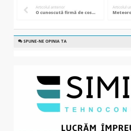
Articolul anterior
Articolul 
O cunoscută firmă de cosmetice și-a anunțat falimentul: Acuzații de comerț cu produse cancerigene, contaminate cu azbest!
SPUNE-NE OPINIA TA