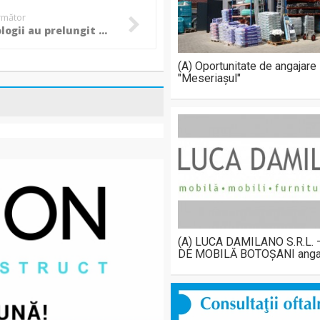
următor
Meteorologii au prelungit codul galben de caniculă în județul Botoșani!
(A) Oportunitate de angajare
"Meseriașul"
(A) LUCA DAMILANO S.R.L.
DE MOBILĂ BOTOȘANI anga