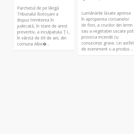
Parchetul de pe lângă
Lumânările lăsate aprinse
Tribunalul Botoşani a
în apropierea coroanelor
dispus trimiterea în
de flori, a crucilor din lemn
judecată, în stare de arest
sau a vegetației uscate pot
preventiv, a inculpatului Ț.I.,
provoca incendii cu
în vârstă de 69 de ani, din
consecințe grave. Un astfel
comuna Albe�...
de eveniment s-a produs ...