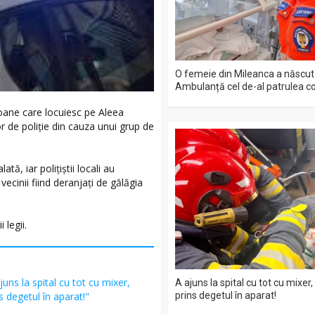
O femeie din Mileanca a născut
Ambulanță cel de-al patrulea co
rsoane care locuiesc pe Aleea
or de poliție din cauza unui grup de
tă, iar polițiștii locali au
 vecinii fiind deranjați de gălăgia
 legii.
juns la spital cu tot cu mixer,
A ajuns la spital cu tot cu mixer,
prins degetul în aparat!
s degetul în aparat!"