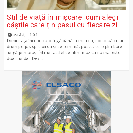
Stil de viață în mișcare: cum alegi
căștile care țin pasul cu fiecare zi
astăzi, 11:01
Dimineața începe cu o fugă până la metrou, continuă cu un
drum pe jos spre birou și se termină, poate, cu o plimbare
lungă prin oraș. Într-un astfel de ritm, muzica nu mai este
doar fundal. Devi...