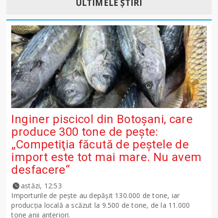
ULTIMELE ȘTIRI
Inginer piscicol din Botoşani, care
produce 300 tone de peşte:
„Competiţia făcută de peştele de
import este tot mai mare. Nu avem
desfacere“
astăzi, 12:53
Importurile de peşte au depăşit 130.000 de tone, iar
producţia locală a scăzut la 9.500 de tone, de la 11.000
tone anii anteriori.