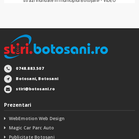
străzi inundate în municipiul Botoșani! - VIDEO
0748.883.507
Botosani, Botosani
stiri@botosani.ro
Prezentari
WebEmotion Web Design
Magic Car Parc Auto
Publicitate Botosani