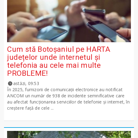
Cum stă Botoșaniul pe HARTA
județelor unde internetul și
telefonia au cele mai multe
PROBLEME!
astăzi, 09:53
În 2025, furnizorii de comunicații electronice au notificat
ANCOM un număr de 938 de incidente semnificative care
au afectat funcționarea serviciilor de telefonie și internet, în
creștere față de cele ...