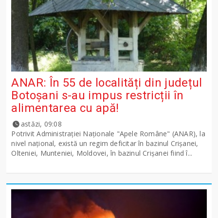
ANAR: În 55 de localități din județul
Botoșani s-au impus restricții în
alimentarea cu apă!
astăzi, 09:08
Potrivit Administraţiei Naţionale "Apele Române" (ANAR), la
nivel naţional, există un regim deficitar în bazinul Crişanei,
Olteniei, Munteniei, Moldovei, în bazinul Crişanei fiind î...