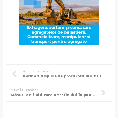
Articolul anterior
Reţineri dispuse de procurorii DIICOT în dosarul în care este implicat şi medicul botoşănen Mihai Lucan
Articolul următor
Măsuri de fluidizare a traficului în punctele de frontieră pentru perioada Sărbătorilor de Iarnă