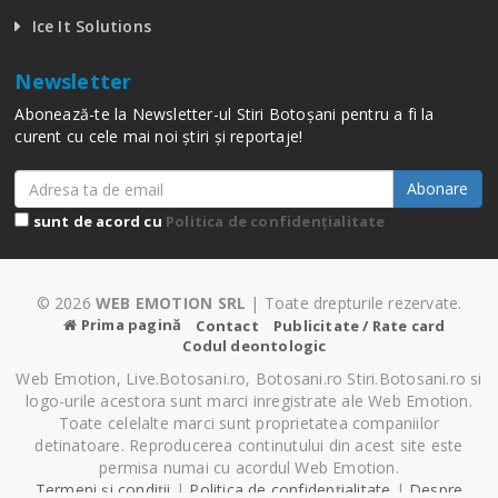
Ice It Solutions
Newsletter
Abonează-te la Newsletter-ul Stiri Botoșani pentru a fi la
curent cu cele mai noi știri și reportaje!
Abonare
sunt de acord cu
Politica de confidențialitate
© 2026
WEB EMOTION SRL
| Toate drepturile rezervate.
Prima pagină
Contact
Publicitate / Rate card
Codul deontologic
Web Emotion, Live.Botosani.ro, Botosani.ro Stiri.Botosani.ro si
logo-urile acestora sunt marci inregistrate ale Web Emotion.
Toate celelalte marci sunt proprietatea companiilor
detinatoare. Reproducerea continutului din acest site este
permisa numai cu acordul Web Emotion.
Termeni și condiții
|
Politica de confidențialitate
|
Despre