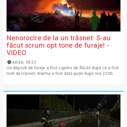
Nenorocire de la un trăsnet: S-au
făcut scrum opt tone de furaje! -
VIDEO
astăzi, 08:23
Un depozit de furaje a fost cuprins de flăcări după ce a fost
lovit de trăsnet. Alarma a fost dată puțin după ora 22:00.