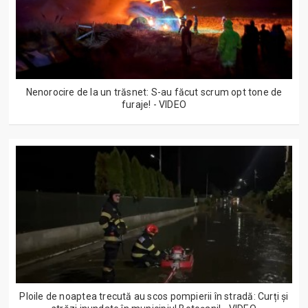
Nenorocire de la un trăsnet: S-au făcut scrum opt tone de
furaje! - VIDEO
Ploile de noaptea trecută au scos pompierii în stradă: Curți și