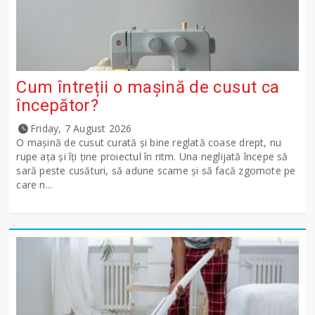
Cum întreții o mașină de cusut ca
începător?
Friday, 7 August 2026
O mașină de cusut curată și bine reglată coase drept, nu
rupe ața și îți ține proiectul în ritm. Una neglijată începe să
sară peste cusături, să adune scame și să facă zgomote pe
care n...