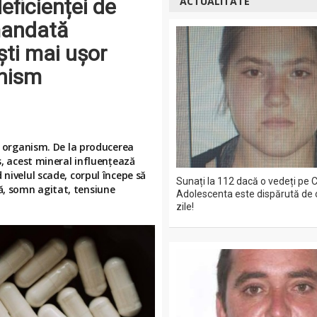
eficienței de
ACTUALITATE
mandată
ti mai ușor
anism
în organism. De la producerea
s, acest mineral influențează
 nivelul scade, corpul începe să
Sunați la 112 dacă o vedeți pe C
ă, somn agitat, tensiune
Adolescenta este dispărută de 
zile!