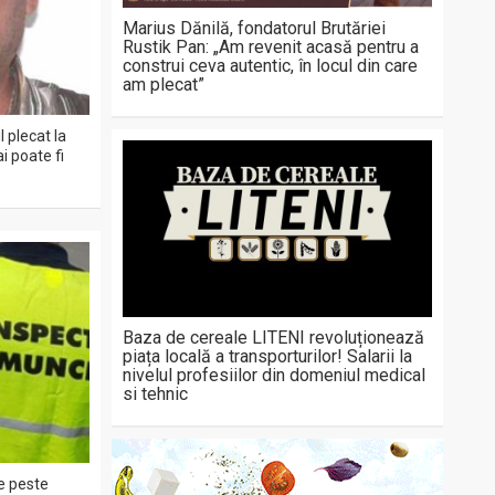
Marius Dănilă, fondatorul Brutăriei
Rustik Pan: „Am revenit acasă pentru a
construi ceva autentic, în locul din care
am plecat”
 plecat la
i poate fi
Baza de cereale LITENI revoluționează
piața locală a transporturilor! Salarii la
nivelul profesiilor din domeniul medical
si tehnic
de peste