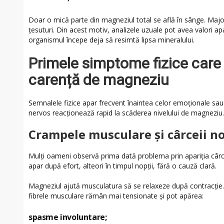
Doar o mică parte din magneziul total se află în sânge. Majo
țesuturi. Din acest motiv, analizele uzuale pot avea valori a
organismul începe deja să resimtă lipsa mineralului.
Primele simptome fizice care 
carență de magneziu
Semnalele fizice apar frecvent înaintea celor emoționale sau 
nervos reacționează rapid la scăderea nivelului de magneziu.
Crampele musculare și cârceii n
Mulți oameni observă prima dată problema prin apariția cârce
apar după efort, alteori în timpul nopții, fără o cauză clară.
Magneziul ajută musculatura să se relaxeze după contracție.
fibrele musculare rămân mai tensionate și pot apărea:
spasme involuntare;