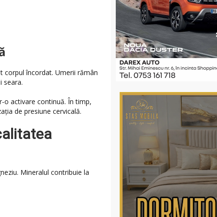
ă
t corpul încordat. Umerii rămân
și seara.
o activare continuă. În timp,
zația de presiune cervicală.
alitatea
eziu. Mineralul contribuie la