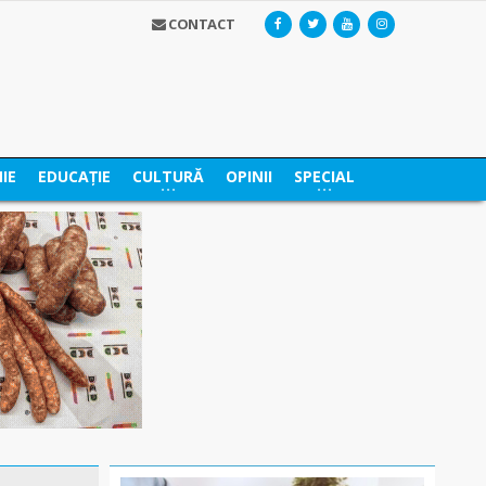
CONTACT
IE
EDUCAȚIE
CULTURĂ
OPINII
SPECIAL