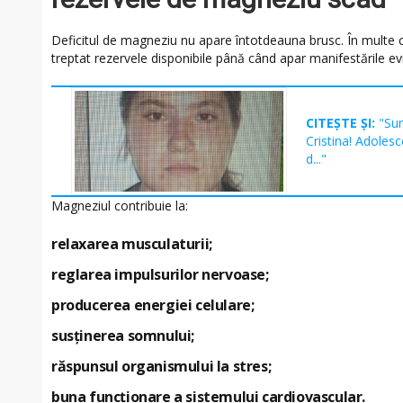
Deficitul de magneziu nu apare întotdeauna brusc. În multe
treptat rezervele disponibile până când apar manifestările ev
CITEȘTE ȘI:
"Sun
Cristina! Adoles
d..."
Magneziul contribuie la:
relaxarea musculaturii;
reglarea impulsurilor nervoase;
producerea energiei celulare;
susținerea somnului;
răspunsul organismului la stres;
buna funcționare a sistemului cardiovascular.