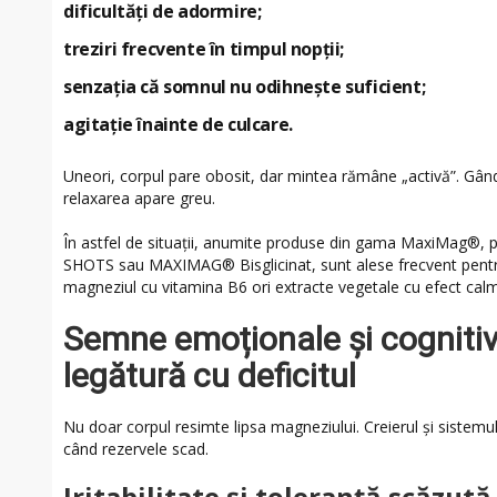
dificultăți de adormire;
treziri frecvente în timpul nopții;
senzația că somnul nu odihnește suficient;
agitație înainte de culcare.
Uneori, corpul pare obosit, dar mintea rămâne „activă”. Gându
relaxarea apare greu.
În astfel de situații, anumite produse din gama MaxiMag®
SHOTS sau MAXIMAG® Bisglicinat, sunt alese frecvent pent
magneziul cu vitamina B6 ori extracte vegetale cu efect cal
Semne emoționale și cognitiv
legătură cu deficitul
Nu doar corpul resimte lipsa magneziului. Creierul și sistemu
când rezervele scad.
Iritabilitate și toleranță scăzută 