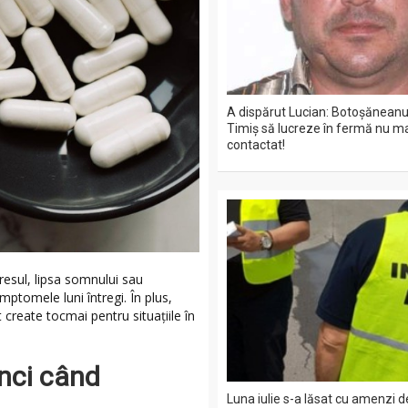
A dispărut Lucian: Botoșăneanul
Timiș să lucreze în fermă nu ma
contactat!
esul, lipsa somnului sau
ptomele luni întregi. În plus,
 create tocmai pentru situațiile în
.
nci când
Luna iulie s-a lăsat cu amenzi 