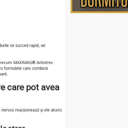
rile se succed rapid, iar
, precum MAXIMAG® Antistres
ru formulele care combină
mant.
e care pot avea
l nervos reacționează și ele atunci
la stres