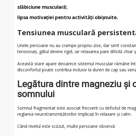
slăbiciune musculară;
lipsa motivației pentru activități obișnuite.
Tensiunea musculară persistent
Unele persoane nu au crampe propriu-zise, dar simt constan
tensionați, gâtul devine rigid, iar relaxarea pare dificilă chiar 
Această stare apare deoarece sistemul muscular rămâne într-
disconfortul poate contribui inclusiv la dureri de cap sau sen
Legătura dintre magneziu și c
somnului
Somnul fragmentat este asociat frecvent cu deficitul de magn
reglarea neurotransmițătorilor implicați în relaxare și calm.
Când nivelul este scăzut, multe persoane observă: