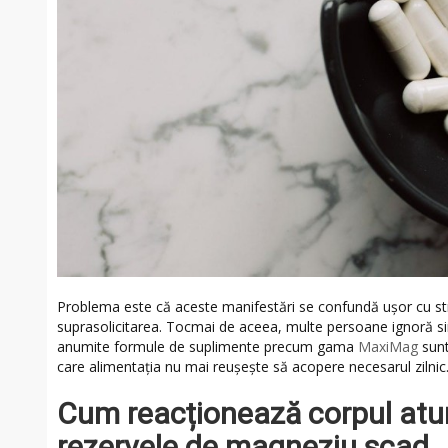
Problema este că aceste manifestări se confundă ușor cu str
suprasolicitarea. Tocmai de aceea, multe persoane ignoră sim
anumite formule de suplimente precum gama
MaxiMag
sunt
care alimentația nu mai reușește să acopere necesarul zilnic
Cum reacționează corpul atu
rezervele de magneziu scad