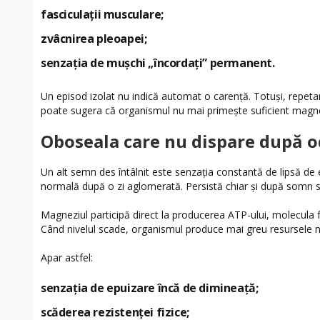
fasciculații musculare;
zvâcnirea pleoapei;
senzația de mușchi „încordați” permanent.
Un episod izolat nu indică automat o carență. Totuși, repe
poate sugera că organismul nu mai primește suficient magn
Oboseala care nu dispare după 
Un alt semn des întâlnit este senzația constantă de lipsă d
normală după o zi aglomerată. Persistă chiar și după somn 
Magneziul participă direct la producerea ATP-ului, molecula f
Când nivelul scade, organismul produce mai greu resursele nec
Apar astfel:
senzația de epuizare încă de dimineață;
scăderea rezistenței fizice;