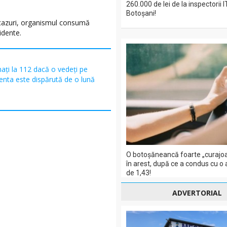
260.000 de lei de la inspectorii 
Botoșani!
 cazuri, organismul consumă
idente.
ați la 112 dacă o vedeți pe
centa este dispărută de o lună
O botoșăneancă foarte „curajoa
în arest, după ce a condus cu o
de 1,43!
ADVERTORIAL