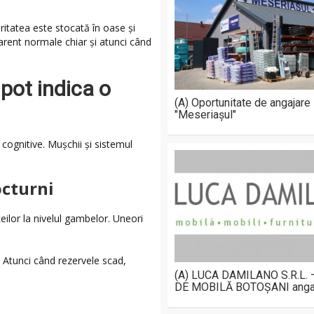
ritatea este stocată în oase și
parent normale chiar și atunci când
pot indica o
(A) Oportunitate de angajare
"Meseriașul"
cognitive. Mușchii și sistemul
octurni
ilor la nivelul gambelor. Uneori
 Atunci când rezervele scad,
(A) LUCA DAMILANO S.R.L.
DE MOBILĂ BOTOȘANI anga