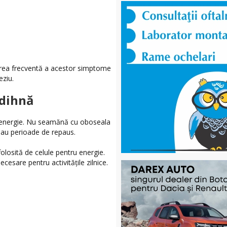
tarea frecventă a acestor simptome
eziu.
odihnă
e energie. Nu seamănă cu oboseala
sau perioade de repaus.
olosită de celule pentru energie.
esare pentru activitățile zilnice.