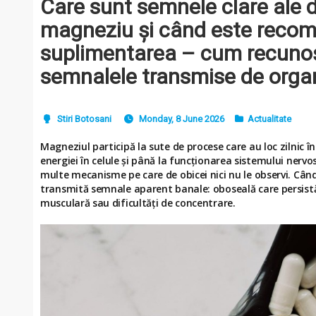
Care sunt semnele clare ale d
magneziu și când este reco
suplimentarea – cum recunoș
semnalele transmise de org
Stiri Botosani
Monday, 8 June 2026
Actualitate
Magneziul participă la sute de procese care au loc zilnic 
energiei în celule și până la funcționarea sistemului nervo
multe mecanisme pe care de obicei nici nu le observi. Când
transmită semnale aparent banale: oboseală care persist
musculară sau dificultăți de concentrare.