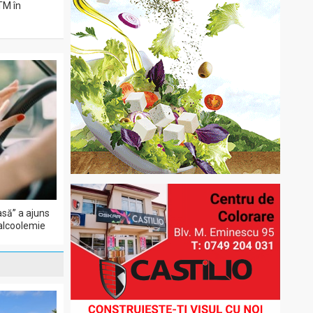
ITM în
să” a ajuns
 alcoolemie