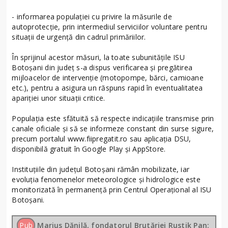
- informarea populației cu privire la măsurile de
autoprotecție, prin intermediul serviciilor voluntare pentru
situații de urgență din cadrul primăriilor.
În sprijinul acestor măsuri, la toate subunitățile ISU
Botoșani din județ s-a dispus verificarea și pregătirea
mijloacelor de intervenție (motopompe, bărci, camioane
etc.), pentru a asigura un răspuns rapid în eventualitatea
apariției unor situații critice.
Populația este sfătuită să respecte indicațiile transmise prin
canale oficiale și să se informeze constant din surse sigure,
precum portalul www.fiipregatit.ro sau aplicația DSU,
disponibilă gratuit în Google Play și AppStore.
Instituțiile din județul Botoșani rămân mobilizate, iar
evoluția fenomenelor meteorologice și hidrologice este
monitorizată în permanență prin Centrul Operațional al ISU
Botoșani.
Pub
Marius Dănilă, fondatorul Brutăriei Rustik Pan: