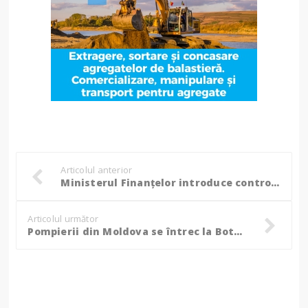
Articolul anterior
Ministerul Finanțelor introduce controale pentru toți angajații: „Să știm exact ce face fiecare în cele opt ore"
Articolul următor
Pompierii din Moldova se întrec la Botoşani: Cetățenii sunt așteptați să îi susțină!