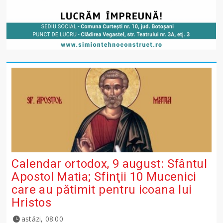
Calendar ortodox, 9 august: Sfântul
Apostol Matia; Sfinţii 10 Mucenici
care au pătimit pentru icoana lui
Hristos
astăzi, 08:00