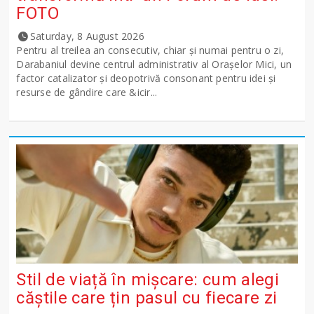
FOTO
Saturday, 8 August 2026
Pentru al treilea an consecutiv, chiar și numai pentru o zi,
Darabaniul devine centrul administrativ al Orașelor Mici, un
factor catalizator și deopotrivă consonant pentru idei și
resurse de gândire care &icir...
Stil de viață în mișcare: cum alegi
căștile care țin pasul cu fiecare zi