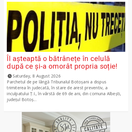
Îl așteaptă o bătrânețe în celulă
după ce și-a omorât propria soție!
Saturday, 8 August 2026
Parchetul de pe lângă Tribunalul Botoşani a dispus
trimiterea în judecată, în stare de arest preventiv, a
inculpatului Ț.I., în vârstă de 69 de ani, din comuna Albești,
județul Botoș...