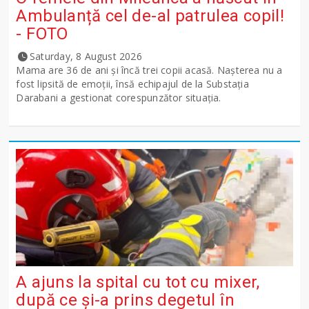
Ambulanță cel de-al patrulea copil!
- FOTO
Saturday, 8 August 2026
Mama are 36 de ani și încă trei copii acasă. Nașterea nu a
fost lipsită de emoții, însă echipajul de la Substația
Darabani a gestionat corespunzător situația.
A ajuns la spital cu tot cu mixer,
după ce și-a prins degetul în