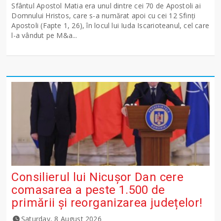
Sfântul Apostol Matia era unul dintre cei 70 de Apostoli ai
Domnului Hristos, care s-a numărat apoi cu cei 12 Sfinţi
Apostoli (Fapte 1, 26), în locul lui Iuda Iscarioteanul, cel care
l-a vândut pe M&a...
Consilierul lui Nicușor Dan cere
comasarea a peste 1.500 de
primării și reorganizarea județelor!
Saturday, 8 August 2026