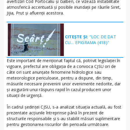
avertizări Cod Portocaliu și Galben, ce vizează instabilitate
atmosferică accentuată și posibile inundații pe râurile Siret,
Jijia, Prut și afluenții acestora.
CITEȘTE ȘI:
"LOC DE DAT
CU… EPIGRAMA (418)"
Este important de menționat faptul că, potrivit legislației în
vigoare, prefectul are obligația de a convoca CJSU ori de
câte ori sunt anunțate fenomene hidrologice sau
meteorologice periculoase, pentru a dispune, din timp,
măsurile necesare prevenirii unor evenimente nedorite, dar
și asigurării unui răspuns rapid în cazul producerii unor
situații de urgență.
În cadrul ședinței CJSU, s-a analizat situația actuală, au fost
prezentate acțiunile întreprinse până în prezent de
structurile responsabile și s-au stabilit măsuri suplimentare
pentru gestionarea riscurilor din perioada următoare.