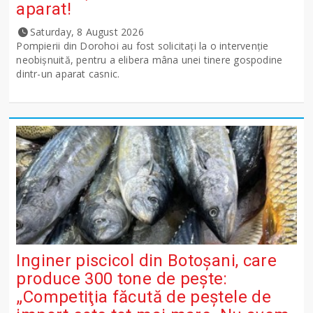
aparat!
Saturday, 8 August 2026
Pompierii din Dorohoi au fost solicitați la o intervenție
neobișnuită, pentru a elibera mâna unei tinere gospodine
dintr-un aparat casnic.
Inginer piscicol din Botoşani, care
produce 300 tone de peşte:
„Competiţia făcută de peştele de