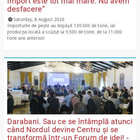
import este tot mai mare. Nu avem
desfacere“
Saturday, 8 August 2026
Importurile de peşte au depăşit 130.000 de tone, iar
producţia locală a scăzut la 9.500 de tone, de la 11.000
tone anii anteriori.
Darabani. Sau ce se întâmplă atunci
când Nordul devine Centru și se
transformă într-un Forum de idei! -