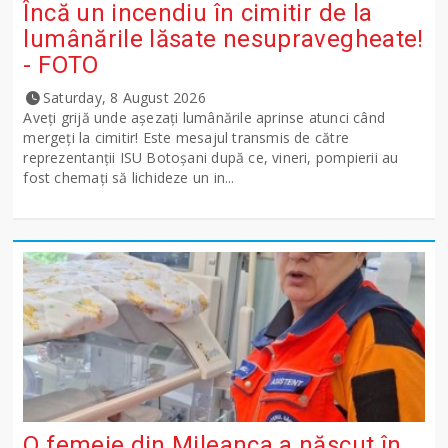
Încă un incendiu în cimitir de la
lumânările lăsate nesupravegheate!
- FOTO
Saturday, 8 August 2026
Aveți grijă unde așezați lumânările aprinse atunci când
mergeți la cimitir! Este mesajul transmis de către
reprezentanții ISU Botoșani după ce, vineri, pompierii au
fost chemați să lichideze un in...
O femeie din Mileanca a născut în