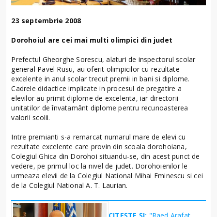
23 septembrie 2008
Dorohoiul are cei mai multi olimpici din judet
Prefectul Gheorghe Sorescu, alaturi de inspectorul scolar
general Pavel Rusu, au oferit olimpicilor cu rezultate
excelente in anul scolar trecut premii in bani si diplome.
Cadrele didactice implicate in procesul de pregatire a
elevilor au primit diplome de excelenta, iar directorii
unitatilor de învatamânt diplome pentru recunoasterea
valorii scolii.
Intre premianti s-a remarcat numarul mare de elevi cu
rezultate excelente care provin din scoala dorohoiana,
Colegiul Ghica din Dorohoi situandu-se, din acest punct de
vedere, pe primul loc la nivel de judet. Dorohoienilor le
urmeaza elevii de la Colegiul National Mihai Eminescu si cei
de la Colegiul National A. T. Laurian.
CITEȘTE ȘI:
"Raed Arafat,