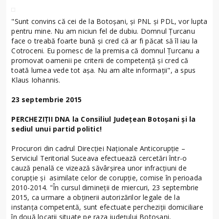
"Sunt convins că cei de la Botoşani, şi PNL şi PDL, vor lupta
pentru mine. Nu am niciun fel de dubiu. Domnul Ţurcanu
face o treabă foarte bună şi cred că ar fi păcat să îl iau la
Cotroceni. Eu pornesc de la premisa că domnul Ţurcanu a
promovat oamenii pe criterii de competenţă şi cred că
toată lumea vede tot aşa. Nu am alte informaţii", a spus
Klaus Iohannis.
23 septembrie 2015
PERCHEZIŢII DNA la Consiliul Judeţean Botoşani şi la
sediul unui partid politic!
Procurori din cadrul Direcției Naționale Anticorupție –
Serviciul Teritorial Suceava efectuează cercetări într-o
cauză penală ce vizează săvârșirea unor infracțiuni de
corupție și asimilate celor de corupţie, comise în perioada
2010-2014. "În cursul dimineţii de miercuri, 23 septembrie
2015, ca urmare a obținerii autorizărilor legale de la
instanța competentă, sunt efectuate percheziții domiciliare
în două locații situate pe raza județului Botoșani,