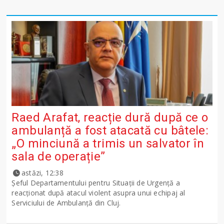
Raed Arafat, reacție dură după ce o
ambulanță a fost atacată cu bâtele:
„O minciună a trimis un salvator în
sala de operație”
astăzi, 12:38
Șeful Departamentului pentru Situații de Urgență a
reacționat după atacul violent asupra unui echipaj al
Serviciului de Ambulanță din Cluj.