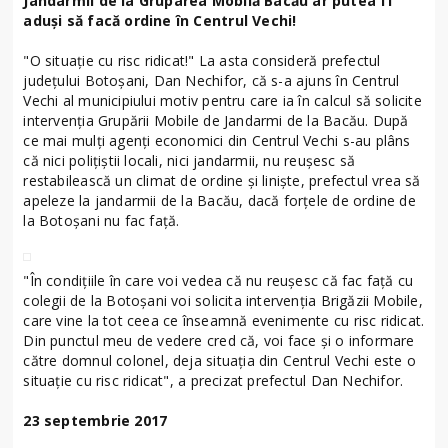
Jandarmii de la Gruparea Mobilă Bacău ar putea fi
aduși să facă ordine în Centrul Vechi!
"O situație cu risc ridicat!" La asta consideră prefectul
județului Botoșani, Dan Nechifor, că s-a ajuns în Centrul
Vechi al municipiului motiv pentru care ia în calcul să solicite
intervenția Grupării Mobile de Jandarmi de la Bacău. După
ce mai mulți agenți economici din Centrul Vechi s-au plâns
că nici polițiștii locali, nici jandarmii, nu reușesc să
restabilească un climat de ordine și liniște, prefectul vrea să
apeleze la jandarmii de la Bacău, dacă forțele de ordine de
la Botoșani nu fac față.
"În condițiile în care voi vedea că nu reușesc că fac față cu
colegii de la Botoșani voi solicita intervenția Brigăzii Mobile,
care vine la tot ceea ce înseamnă evenimente cu risc ridicat.
Din punctul meu de vedere cred că, voi face și o informare
către domnul colonel, deja situația din Centrul Vechi este o
situație cu risc ridicat", a precizat prefectul Dan Nechifor.
23 septembrie 2017