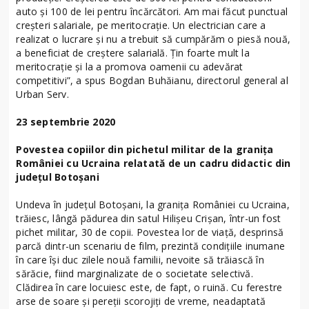
auto și 100 de lei pentru încărcători. Am mai făcut punctual
creșteri salariale, pe meritocrație. Un electrician care a
realizat o lucrare și nu a trebuit să cumpărăm o piesă nouă,
a beneficiat de creștere salarială. Țin foarte mult la
meritocrație și la a promova oamenii cu adevărat
competitivi”, a spus Bogdan Buhăianu, directorul general al
Urban Serv.
23 septembrie 2020
Povestea copiilor din pichetul militar de la granița
României cu Ucraina relatată de un cadru didactic din
județul Botoșani
Undeva în județul Botoșani, la granița României cu Ucraina,
trăiesc, lângă pădurea din satul Hilișeu Crișan, într-un fost
pichet militar, 30 de copii. Povestea lor de viață, desprinsă
parcă dintr-un scenariu de film, prezintă condițiile inumane
în care își duc zilele nouă familii, nevoite să trăiască în
sărăcie, fiind marginalizate de o societate selectivă.
Clădirea în care locuiesc este, de fapt, o ruină. Cu ferestre
arse de soare și pereții scorojiți de vreme, neadaptată