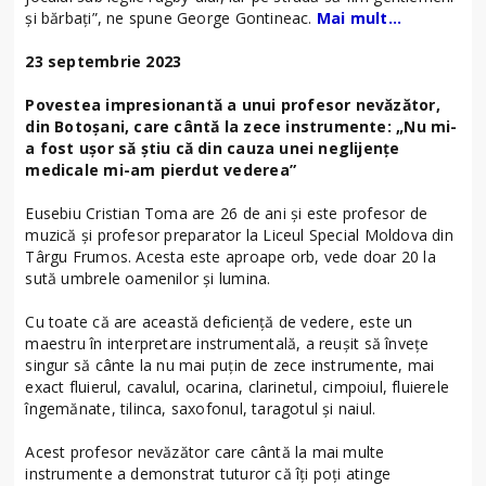
și bărbați”, ne spune George Gontineac.
Mai mult…
23 septembrie 2023
Povestea impresionantă a unui profesor nevăzător,
din Botoșani, care cântă la zece instrumente: „Nu mi-
a fost ușor să știu că din cauza unei neglijențe
medicale mi-am pierdut vederea”
Eusebiu Cristian Toma are 26 de ani și este profesor de
muzică și profesor preparator la Liceul Special Moldova din
Târgu Frumos. Acesta este aproape orb, vede doar 20 la
sută umbrele oamenilor și lumina.
Cu toate că are această deficiență de vedere, este un
maestru în interpretare instrumentală, a reușit să învețe
singur să cânte la nu mai puțin de zece instrumente, mai
exact fluierul, cavalul, ocarina, clarinetul, cimpoiul, fluierele
îngemănate, tilinca, saxofonul, taragotul și naiul.
Acest profesor nevăzător care cântă la mai multe
instrumente a demonstrat tuturor că îți poți atinge