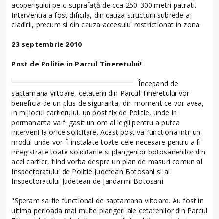
acoperişului pe o suprafaţă de cca 250-300 metri patrati.
Interventia a fost dificila, din cauza structurii subrede a
cladirii, precum si din cauza accesului restrictionat in zona.
23 septembrie 2010
Post de Politie in Parcul Tineretului!
Începand de
saptamana viitoare, cetatenii din Parcul Tineretului vor
beneficia de un plus de siguranta, din moment ce vor avea,
in mijlocul cartierului, un post fix de Politie, unde in
permananta va fi gasit un om al legii pentru a putea
interveni la orice solicitare. Acest post va functiona intr-un
modul unde vor fi instalate toate cele necesare pentru a fi
inregistrate toate solicitarile si plangerilor botosanenilor din
acel cartier, fiind vorba despre un plan de masuri comun al
Inspectoratului de Politie Judetean Botosani si al
Inspectoratului Judetean de Jandarmi Botosani.
"Speram sa fie functional de saptamana viitoare. Au fost in
ultima perioada mai multe plangeri ale cetatenilor din Parcul