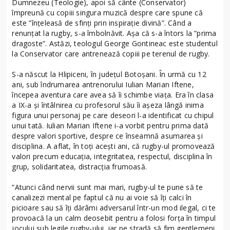
Dumnezeu (Teologie), apoi să cânte (Conservator)
împreună cu copiii singura muzică despre care spune că
este ”înțeleasă de sfinți prin inspirație divină”. Când a
renunțat la rugby, s-a îmbolnăvit. Așa că s-a întors la ”prima
dragoste”. Astăzi, teologul George Gontineac este studentul
la Conservator care antrenează copiii pe terenul de rugby.
S-a născut la Hlipiceni, în județul Botoșani. În urmă cu 12
ani, sub îndrumarea antrenorului Iulian Marian Iftene,
începea aventura care avea să îi schimbe viața. Era în clasa
a IX-a și întâlnirea cu profesorul său îi așeza lângă inima
figura unui personaj pe care deseori l-a identificat cu chipul
unui tată. Iulian Marian Iftene i-a vorbit pentru prima dată
despre valori sportive, despre ce înseamnă asumarea și
disciplina. A aflat, în toți acești ani, că rugby-ul promovează
valori precum educația, integritatea, respectul, disciplina în
grup, solidaritatea, distracția frumoasă.
”Atunci când nervii sunt mai mari, rugby-ul te pune să te
canalizezi mental pe faptul că nu ai voie să îți calci în
picioare sau să îți dărâmi adversarul într-un mod ilegal, ci te
provoacă la un calm deosebit pentru a folosi forța în timpul
jocului sub legile rugby-ului, iar pe stradă să fim gentlemeni