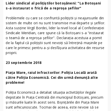
Lider sindical al polițiștilor botoșăneni: "La Botoșani
s-a instaurat o frică de a reproșa șefilor"
Problemele cu care se confruntă polițiștii și neajunsurile din
sistem de multe ori nu sunt transmise mai departe și șefilor.
Asta susține Virgil Bordei, lider la nivel local al Confederației
Sindicale Meridian, care spune că la Botoșani s-a "instaurat
o teamă de a reproșa șefilor". Declarația acestuia a pornit
de la faptul că polițiștii sunt nevoiți să întrețină mașinile pe
care le primesc pentru a-și desfășura activitatea din resurse
proprii.
23 septembrie 2018
Piața Mare, raiul infractorilor: Poliția Locală arată
către Poliția Economică. Cei din urmă denunță alte
probleme!
Poliția Economică a detaliat situația activităților ilegale
depistate în Piața Centrală din municipiul Botoșani, precum
și măsurile luate în acest sens. Bișnițăriile din Piața Mare
sunt arhicunoscute. Tocmai de aceea, este nevoie să se