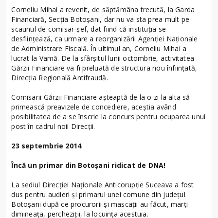
Corneliu Mihai a revenit, de săptămâna trecută, la Garda
Financiară, Secţia Botoşani, dar nu va sta prea mult pe
scaunul de comisar-şef, dat fiind că instituţia se
desfiinţează, ca urmare a reorganizării Agenţiei Naţionale
de Administrare Fiscală. În ultimul an, Corneliu Mihai a
lucrat la Vamă. De la sfârşitul lunii octombrie, activitatea
Gărzii Financiare va fi preluată de structura nou înfiinţată,
Direcţia Regională Antifraudă.
Comisarii Gărzii Financiare aşteaptă de la o zi la alta să
primească preavizele de concediere, aceştia având
posibilitatea de a se înscrie la concurs pentru ocuparea unui
post în cadrul noii Direcţii.
23 septembrie 2014
Încă un primar din Botoşani ridicat de DNA!
La sediul Direcţiei Naţionale Anticorupţie Suceava a fost
dus pentru audieri şi primarul unei comune din judeţul
Botoşani după ce procurorii şi mascaţii au făcut, marţi
dimineaţa, percheziţii, la locuinţa acestuia.