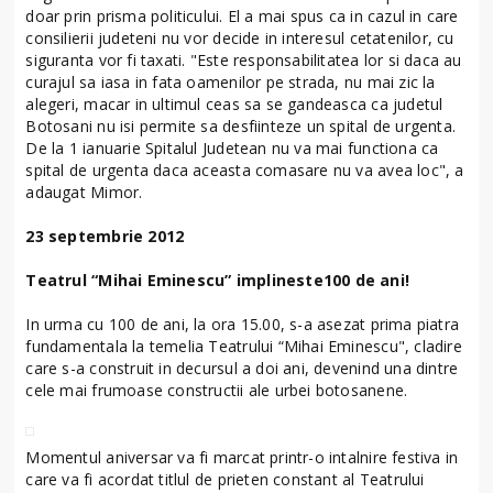
doar prin prisma politicului. El a mai spus ca in cazul in care
consilierii judeteni nu vor decide in interesul cetatenilor, cu
siguranta vor fi taxati. "Este responsabilitatea lor si daca au
curajul sa iasa in fata oamenilor pe strada, nu mai zic la
alegeri, macar in ultimul ceas sa se gandeasca ca judetul
Botosani nu isi permite sa desfiinteze un spital de urgenta.
De la 1 ianuarie Spitalul Judetean nu va mai functiona ca
spital de urgenta daca aceasta comasare nu va avea loc", a
adaugat Mimor.
23 septembrie 2012
Teatrul “Mihai Eminescu” implineste100 de ani!
In urma cu 100 de ani, la ora 15.00, s-a asezat prima piatra
fundamentala la temelia Teatrului “Mihai Eminescu", cladire
care s-a construit in decursul a doi ani, devenind una dintre
cele mai frumoase constructii ale urbei botosanene.
Momentul aniversar va fi marcat printr-o intalnire festiva in
care va fi acordat titlul de prieten constant al Teatrului