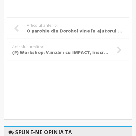
Articolul anterior
O parohie din Dorohoi vine în ajutorul comunităților din Galați și Vaslui, afectate de inundații!
Articolul următor
(P) Workshop: Vânzări cu IMPACT, înscrie-te acum!
SPUNE-NE OPINIA TA