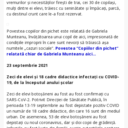
vremurilor și necesităților firești de trai, cei 30 de copilași,
mulți dintre ei elevi, trăiesc cu seninătate și împăcați, parcă,
cu destinul crunt care le-a fost rezervat.
Povestea copiilor din pichet este relatată de Gabriela
Munteanu, învățătoarea unui copil de aici, impresionată de
condițiile improprii în care sunt nevoiți să trăiască așa
numitele „cazuri sociale”.
Povestea “Copiilor din pichet”
relatată chiar de Gabriela Munteanu aici…
23 septembrie 2021
Zeci de elevi și 18 cadre didactice infectați cu COVID-
19, de la începutul anului școlar
Zeci de elevi botoșăneni au fost au fost confirmaţi cu
SARS-CoV-2. Potrivit Direcției de Sănătate Publică, în
perioada 13-19 septembrie au fost depistate pozitiv COVID
un număr de 18 cadre didactice, din care 16 sunt din mediul
urban. De asemenea, 53 de elevi botoșăneni au fost
depistați cu noul coronavirus, dar și doi copii de grădiniță.