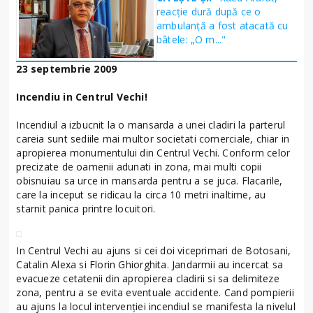
reacție dură după ce o
ambulanță a fost atacată cu
bâtele: „O m..."
23 septembrie 2009
Incendiu in Centrul Vechi!
Incendiul a izbucnit la o mansarda a unei cladiri la parterul
careia sunt sediile mai multor societati comerciale, chiar in
apropierea monumentului din Centrul Vechi. Conform celor
precizate de oamenii adunati in zona, mai multi copii
obisnuiau sa urce in mansarda pentru a se juca. Flacarile,
care la inceput se ridicau la circa 10 metri inaltime, au
starnit panica printre locuitori.
In Centrul Vechi au ajuns si cei doi viceprimari de Botosani,
Catalin Alexa si Florin Ghiorghita. Jandarmii au incercat sa
evacueze cetatenii din apropierea cladirii si sa delimiteze
zona, pentru a se evita eventuale accidente. Cand pompierii
au ajuns la locul intervenţiei incendiul se manifesta la nivelul