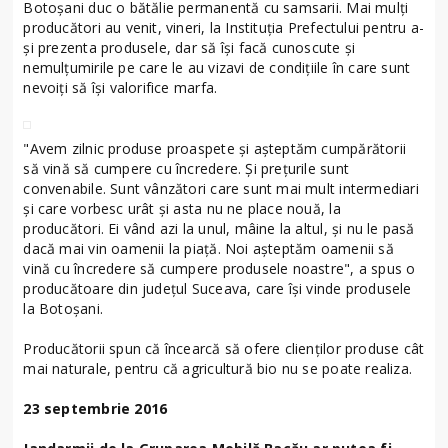
Botoșani duc o bătălie permanentă cu samsarii. Mai mulți
producători au venit, vineri, la Instituția Prefectului pentru a-
și prezenta produsele, dar să își facă cunoscute și
nemulțumirile pe care le au vizavi de condițiile în care sunt
nevoiți să își valorifice marfa.
"Avem zilnic produse proaspete și așteptăm cumpărătorii
să vină să cumpere cu încredere. Și prețurile sunt
convenabile. Sunt vânzători care sunt mai mult intermediari
și care vorbesc urât și asta nu ne place nouă, la
producători. Ei vând azi la unul, mâine la altul, și nu le pasă
dacă mai vin oamenii la piață. Noi așteptăm oamenii să
vină cu încredere să cumpere produsele noastre", a spus o
producătoare din județul Suceava, care își vinde produsele
la Botoșani.
Producătorii spun că încearcă să ofere clienților produse cât
mai naturale, pentru că agricultură bio nu se poate realiza.
23 septembrie 2016