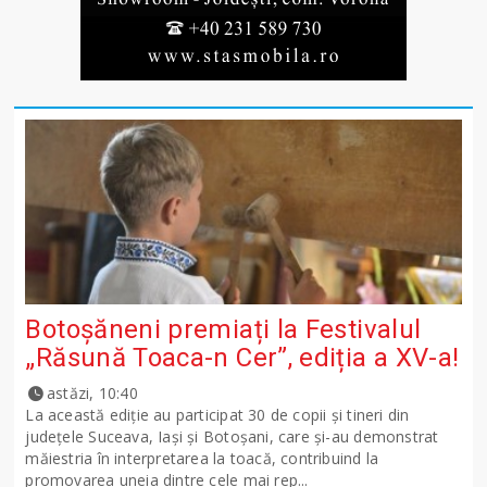
Botoșăneni premiați la Festivalul
„Răsună Toaca-n Cer”, ediția a XV-a!
astăzi, 10:40
La această ediție au participat 30 de copii și tineri din
județele Suceava, Iași și Botoșani, care și-au demonstrat
măiestria în interpretarea la toacă, contribuind la
promovarea uneia dintre cele mai rep...