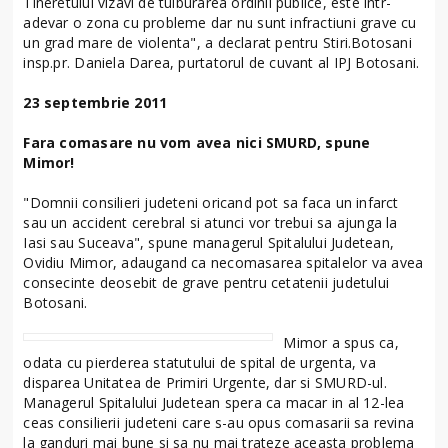
Tineretului vizavi de tulburarea ordinii publice, este intr-
adevar o zona cu probleme dar nu sunt infractiuni grave cu
un grad mare de violenta", a declarat pentru Stiri.Botosani
insp.pr. Daniela Darea, purtatorul de cuvant al IPJ Botosani.
23 septembrie 2011
Fara comasare nu vom avea nici SMURD, spune
Mimor!
"Domnii consilieri judeteni oricand pot sa faca un infarct
sau un accident cerebral si atunci vor trebui sa ajunga la
Iasi sau Suceava", spune managerul Spitalului Judetean,
Ovidiu Mimor, adaugand ca necomasarea spitalelor va avea
consecinte deosebit de grave pentru cetatenii judetului
Botosani.
Mimor a spus ca,
odata cu pierderea statutului de spital de urgenta, va
disparea Unitatea de Primiri Urgente, dar si SMURD-ul.
Managerul Spitalului Judetean spera ca macar in al 12-lea
ceas consilierii judeteni care s-au opus comasarii sa revina
la ganduri mai bune si sa nu mai trateze aceasta problema