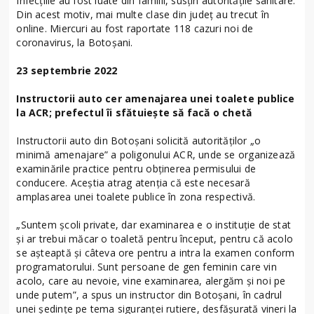
Infecțiile au fost luate din familii, susțin autoritățile sanitare.
Din acest motiv, mai multe clase din județ au trecut în
online. Miercuri au fost raportate 118 cazuri noi de
coronavirus, la Botoșani.
23 septembrie 2022
Instructorii auto cer amenajarea unei toalete publice
la ACR; prefectul îi sfătuiește să facă o chetă
Instructorii auto din Botoșani solicită autorităților „o
minimă amenajare” a poligonului ACR, unde se organizează
examinările practice pentru obținerea permisului de
conducere. Aceștia atrag atenția că este necesară
amplasarea unei toalete publice în zona respectivă.
„Suntem școli private, dar examinarea e o instituție de stat
și ar trebui măcar o toaletă pentru început, pentru că acolo
se așteaptă și câteva ore pentru a intra la examen conform
programatorului. Sunt persoane de gen feminin care vin
acolo, care au nevoie, vine examinarea, alergăm și noi pe
unde putem”, a spus un instructor din Botoșani, în cadrul
unei ședințe pe tema siguranței rutiere, desfășurată vineri la