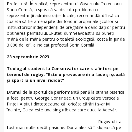
Prefectură. În replică, reprezentantul Guvernului în teritoriu,
Sorin Cornilă, a spus că va discuta problema cu
reprezentanții administrației locale, recomandând însă ca
toaleta să fie amenajate din fonduri proprii ale școlilor și
instructorilor independenți de pregătire a candidaților pentru
obținerea permisului. „Puteți dumneavoastră să puneți
mână de la mână pentru o toaletă ecologică, costă în jur de
3.000 de lei”, a indicat prefectul Sorin Cornilă.
23 septembrie 2023
Teologul student la Conservator care s-a întors pe
terenul de rugby: ”Este o provocare în a face și școală
și sport la un nivel ridicat”
Drumul de la sportul de performanță până la strana bisericii
a fost, pentru George Gontineac, un urcuș către verticala
ființei. A știut dintotdeauna că, oricâte cărări i s-ar ivi
înainte, Calea este una singură: cea care duce la Adevăr.
Rugby-ul i-a
fost mai multe decât pasiune. Dar a ales să îl slujească pe