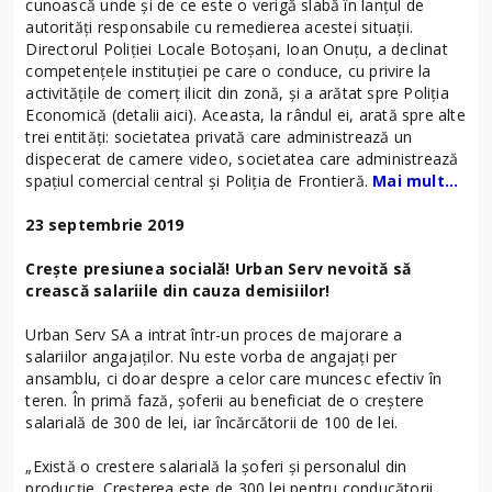
cunoască unde și de ce este o verigă slabă în lanțul de
autorități responsabile cu remedierea acestei situații.
Directorul Poliției Locale Botoșani, Ioan Onuțu, a declinat
competențele instituției pe care o conduce, cu privire la
activitățile de comerț ilicit din zonă, și a arătat spre Poliția
Economică (detalii aici). Aceasta, la rândul ei, arată spre alte
trei entități: societatea privată care administrează un
dispecerat de camere video, societatea care administrează
spațiul comercial central și Poliția de Frontieră.
Mai mult…
23 septembrie 2019
Crește presiunea socială! Urban Serv nevoită să
crească salariile din cauza demisiilor!
Urban Serv SA a intrat într-un proces de majorare a
salariilor angajaților. Nu este vorba de angajați per
ansamblu, ci doar despre a celor care muncesc efectiv în
teren. În primă fază, șoferii au beneficiat de o creștere
salarială de 300 de lei, iar încărcătorii de 100 de lei.
„Există o crestere salarială la șoferi și personalul din
producție. Creșterea este de 300 lei pentru conducătorii