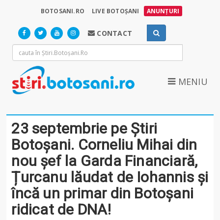
BOTOSANI.RO
LIVE BOTOȘANI
ANUNȚURI
CONTACT
MENIU
23 septembrie pe Știri
Botoșani. Corneliu Mihai din
nou șef la Garda Financiară,
Țurcanu lăudat de Iohannis și
încă un primar din Botoșani
ridicat de DNA!