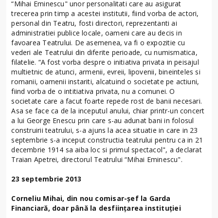
“Mihai Eminescu" unor personalitati care au asigurat
trecerea prin timp a acestei institutii, fiind vorba de actori,
personal din Teatru, fosti directori, reprezentanti ai
administratiei publice locale, oameni care au decis in
favoarea Teatrului. De asemenea, va fi o expozitie cu
vederi ale Teatrului din diferite perioade, cu numismatica,
filatelie. “A fost vorba despre o initiativa privata in peisajul
multietnic de atunci, armenii, evreii, lipovenii, bineinteles si
romanii, oamenii instariti, alcatuind o societate pe actiuni,
fiind vorba de o intitiativa privata, nu a comunei. O
societate care a facut foarte repede rost de banii necesari.
Asa se face ca de la inceputul anului, chiar printr-un concert
a lui George Enescu prin care s-au adunat bani in folosul
construirii teatrului, s-a ajuns la acea situatie in care in 23
septembrie s-a inceput constructia teatrului pentru ca in 21
decembrie 1914 sa aiba loc si primul spectacol", a declarat
Traian Apetrei, directorul Teatrului “Mihai Eminescu".
23 septembrie 2013
Corneliu Mihai, din nou comisar-șef la Garda
Financiară, doar până la desființarea instituției