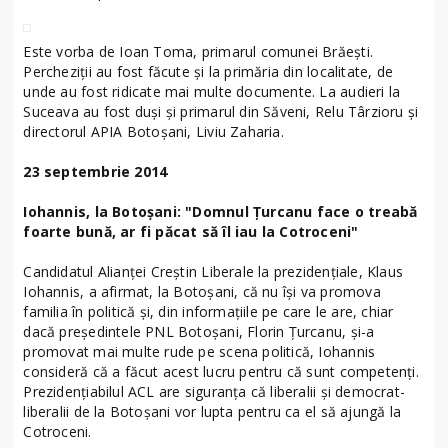
Este vorba de Ioan Toma, primarul comunei Brăeşti.
Percheziţii au fost făcute şi la primăria din localitate, de
unde au fost ridicate mai multe documente. La audieri la
Suceava au fost duşi şi primarul din Săveni, Relu Târzioru şi
directorul APIA Botoşani, Liviu Zaharia.
23 septembrie 2014
Iohannis, la Botoşani: "Domnul Ţurcanu face o treabă
foarte bună, ar fi păcat să îl iau la Cotroceni"
Candidatul Alianţei Creştin Liberale la prezidenţiale, Klaus
Iohannis, a afirmat, la Botoşani, că nu îşi va promova
familia în politică şi, din informaţiile pe care le are, chiar
dacă preşedintele PNL Botoşani, Florin Ţurcanu, şi-a
promovat mai multe rude pe scena politică, Iohannis
consideră că a făcut acest lucru pentru că sunt competenţi.
Prezidenţiabilul ACL are siguranţa că liberalii şi democrat-
liberalii de la Botoşani vor lupta pentru ca el să ajungă la
Cotroceni.