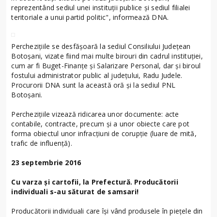
reprezentând sediul unei instituții publice și sediul filialei
teritoriale a unui partid politic", informează DNA.
Percheziţiile se desfăşoară la sediul Consiliului Judeţean
Botoşani, vizate fiind mai multe birouri din cadrul instituţiei,
cum ar fi Buget-Finanţe şi Salarizare Personal, dar și biroul
fostului administrator public al județului, Radu Judele.
Procurorii DNA sunt la această oră şi la sediul PNL
Botoşani.
Percheziţiile vizează ridicarea unor documente: acte
contabile, contracte, precum şi a unor obiecte care pot
forma obiectul unor infracţiuni de corupţie (luare de mită,
trafic de influenţă).
23 septembrie 2016
Cu varza și cartofii, la Prefectură. Producătorii
individuali s-au săturat de samsari!
Producătorii individuali care își vând produsele în piețele din