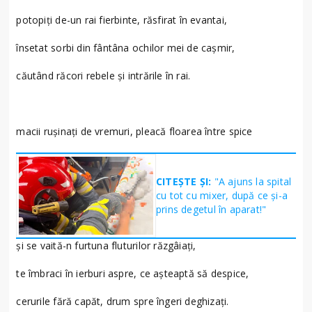
potopiţi de-un rai fierbinte, răsfirat în evantai,
însetat sorbi din fântâna ochilor mei de caşmir,
căutând răcori rebele şi intrările în rai.
macii ruşinaţi de vremuri, pleacă floarea între spice
CITEȘTE ȘI:
"A ajuns la spital
cu tot cu mixer, după ce și-a
prins degetul în aparat!"
şi se vaită-n furtuna fluturilor răzgâiaţi,
te îmbraci în ierburi aspre, ce aşteaptă să despice,
cerurile fără capăt, drum spre îngeri deghizaţi.