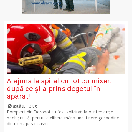
A ajuns la spital cu tot cu mixer,
după ce și-a prins degetul în
aparat!
astăzi, 13:06
Pompierii din Dorohoi au fost solicitați la o intervenție
neobișnuită, pentru a elibera mâna unei tinere gospodine
dintr-un aparat casnic.