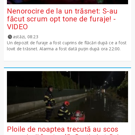
Nenorocire de la un trăsnet: S-au
făcut scrum opt tone de furaje! -
VIDEO
astăzi, 08:23
Un depozit de furaje a fost cuprins de flăcări după ce a fost
lovit de trăsnet. Alarma a fost dată puțin după ora 22:00.
Ploile de noaptea trecută au scos