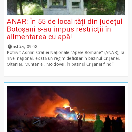
ANAR: În 55 de localități din județul
Botoșani s-au impus restricții în
alimentarea cu apă!
astăzi, 09:08
Potrivit Administraţiei Naţionale "Apele Române" (ANAR), la
nivel naţional, există un regim deficitar în bazinul Crişanei,
Olteniei, Munteniei, Moldovei, în bazinul Crişanei fiind î...