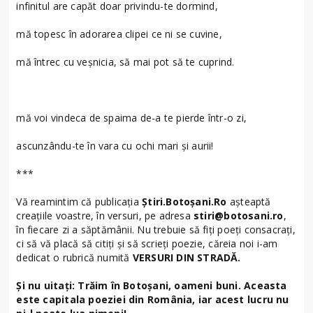
infinitul are capăt doar privindu-te dormind,
mă topesc în adorarea clipei ce ni se cuvine,
mă întrec cu veşnicia, să mai pot să te cuprind.
mă voi vindeca de spaima de-a te pierde într-o zi,
ascunzându-te în vara cu ochi mari şi aurii!
***
Vă reamintim că publicația
Știri.Botoșani.Ro
așteaptă
creațiile voastre, în versuri, pe adresa
stiri@botosani.ro
,
în fiecare zi a săptămânii. Nu trebuie să fiți poeți consacrați,
ci să vă placă să citiți și să scrieți poezie, căreia noi i-am
dedicat o rubrică numită
VERSURI DIN STRADĂ.
Și nu uitați: Trăim în Botoșani, oameni buni. Aceasta
este capitala poeziei din România, iar acest lucru nu