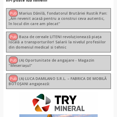
ni-l poate lua nimeni!
Pub
Marius Dănilă, fondatorul Brutăriei Rustik Pan:
„Am revenit acasă pentru a construi ceva autentic,
în locul din care am plecat”
Pub
Baza de cereale LITENI revoluționează piața
locală a transporturilor! Salarii la nivelul profesiilor
din domeniul medical si tehnic
Pub
(A) Oportunitate de angajare - Magazin
"Meseriașul"
Pub
(A) LUCA DAMILANO S.R.L. – FABRICA DE MOBILĂ
BOTOȘANI angajează: