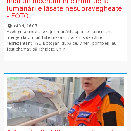
Încă un incendiu în cimitir de la
lumânările lăsate nesupravegheate!
- FOTO
astăzi, 16:05
Aveți grijă unde așezați lumânările aprinse atunci când
mergeți la cimitir! Este mesajul transmis de către
reprezentanții ISU Botoșani după ce, vineri, pompierii au
fost chemați să lichideze un in...