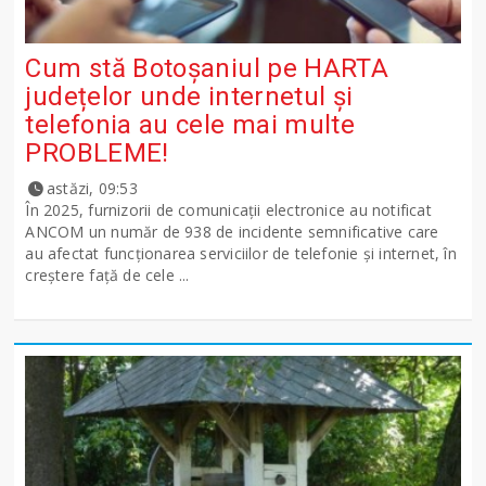
Cum stă Botoșaniul pe HARTA
județelor unde internetul și
telefonia au cele mai multe
PROBLEME!
astăzi, 09:53
În 2025, furnizorii de comunicații electronice au notificat
ANCOM un număr de 938 de incidente semnificative care
au afectat funcționarea serviciilor de telefonie și internet, în
creștere față de cele ...