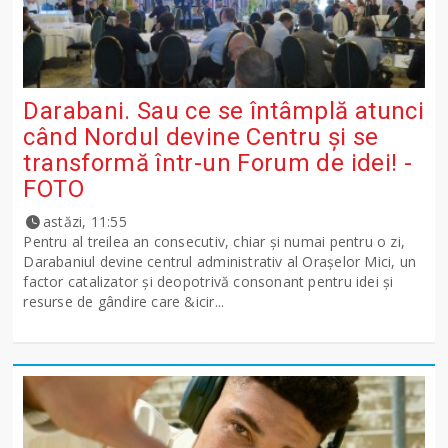
Darabani. Sau ce se întâmplă atunci
când Nordul devine Centru și se
transformă într-un Forum de idei! -
FOTO
astăzi, 11:55
Pentru al treilea an consecutiv, chiar și numai pentru o zi,
Darabaniul devine centrul administrativ al Orașelor Mici, un
factor catalizator și deopotrivă consonant pentru idei și
resurse de gândire care &icir...