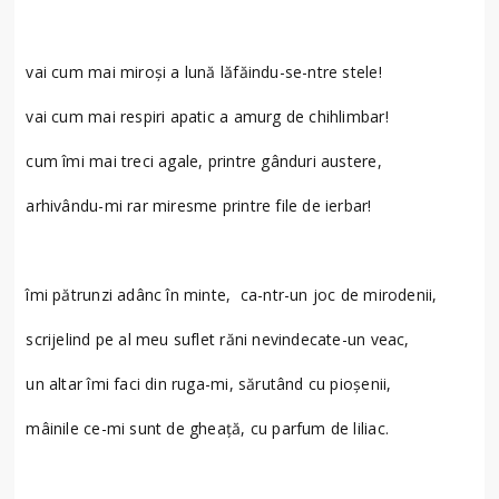
vai cum mai miroşi a lună lăfăindu-se-ntre stele!
vai cum mai respiri apatic a amurg de chihlimbar!
cum îmi mai treci agale, printre gânduri austere,
arhivându-mi rar miresme printre file de ierbar!
îmi pătrunzi adânc în minte, ca-ntr-un joc de mirodenii,
scrijelind pe al meu suflet răni nevindecate-un veac,
un altar îmi faci din ruga-mi, sărutând cu pioşenii,
mâinile ce-mi sunt de gheaţă, cu parfum de liliac.