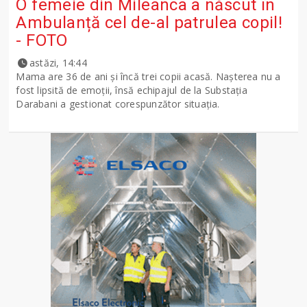
O femeie din Mileanca a născut în
Ambulanță cel de-al patrulea copil!
- FOTO
astăzi, 14:44
Mama are 36 de ani și încă trei copii acasă. Nașterea nu a
fost lipsită de emoții, însă echipajul de la Substația
Darabani a gestionat corespunzător situația.