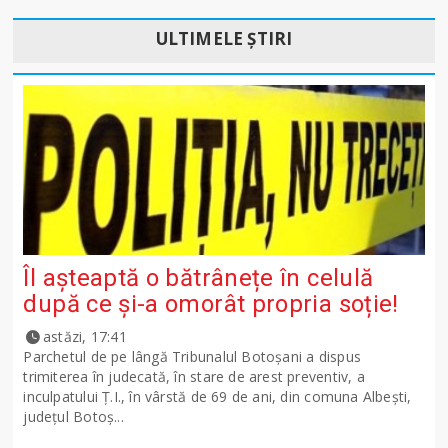
ULTIMELE ȘTIRI
Îl așteaptă o bătrânețe în celulă
după ce și-a omorât propria soție!
astăzi, 17:41
Parchetul de pe lângă Tribunalul Botoşani a dispus
trimiterea în judecată, în stare de arest preventiv, a
inculpatului Ț.I., în vârstă de 69 de ani, din comuna Albești,
județul Botoș...