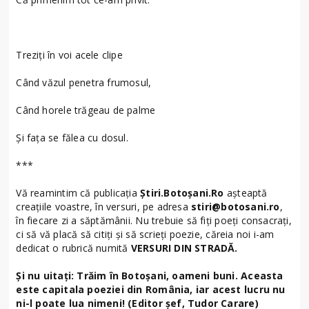
Treziți în voi acele clipe
Când văzul penetra frumosul,
Când horele trăgeau de palme
Și fața se fălea cu dosul.
***
Vă reamintim că publicația
Știri.Botoșani.Ro
așteaptă
creațiile voastre, în versuri, pe adresa
stiri@botosani.ro
,
în fiecare zi a săptămânii. Nu trebuie să fiți poeți consacrați,
ci să vă placă să citiți și să scrieți poezie, căreia noi i-am
dedicat o rubrică numită
VERSURI DIN STRADĂ.
Și nu uitați: Trăim în Botoșani, oameni buni. Aceasta
este capitala poeziei din România, iar acest lucru nu
ni-l poate lua nimeni! (Editor șef, Tudor Carare)