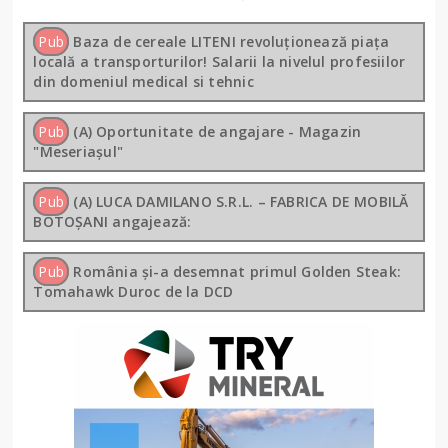
Pub
Baza de cereale LITENI revoluționează piața
locală a transporturilor! Salarii la nivelul profesiilor
din domeniul medical si tehnic
Pub
(A) Oportunitate de angajare - Magazin
"Meseriașul"
Pub
(A) LUCA DAMILANO S.R.L. – FABRICA DE MOBILĂ
BOTOȘANI angajează:
Pub
România și-a desemnat primul Golden Steak:
Tomahawk Duroc de la DCD