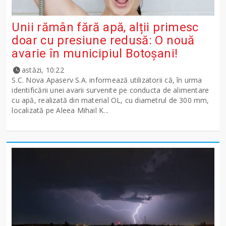
Unii rămân fără apă, alții primesc
doar cu presiune redusă: O nouă
avarie în municipiul Botoșani!
astăzi, 10:22
S.C. Nova Apaserv S.A. informează utilizatorii că, în urma
identificării unei avarii survenite pe conducta de alimentare
cu apă, realizată din material OL, cu diametrul de 300 mm,
localizată pe Aleea Mihail K...