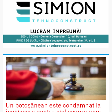
Un botoșănean este condamnat la
închisoare pentru viol asupra unui