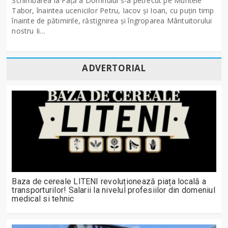
Schimbarea la Față a Domnului s-a petrecut pe Muntele
Tabor, înaintea ucenicilor Petru, Iacov și Ioan, cu puțin timp
înainte de pătimirile, răstignirea și îngroparea Mântuitorului
nostru Ii...
ADVERTORIAL
Baza de cereale LITENI revoluționează piața locală a
transporturilor! Salarii la nivelul profesiilor din domeniul
medical si tehnic