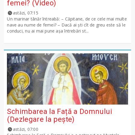
femei? (Video)
astăzi, 07:15
Un marinar tânăr întreabă: – Căpitane, de ce cele mai multe
nave au nume de femei? – Dacă ai şti cît de greu este să le
conduci, nu ai mai pune așa întrebări st...
Schimbarea la Față a Domnului
(Dezlegare la peşte)
astăzi, 07:00