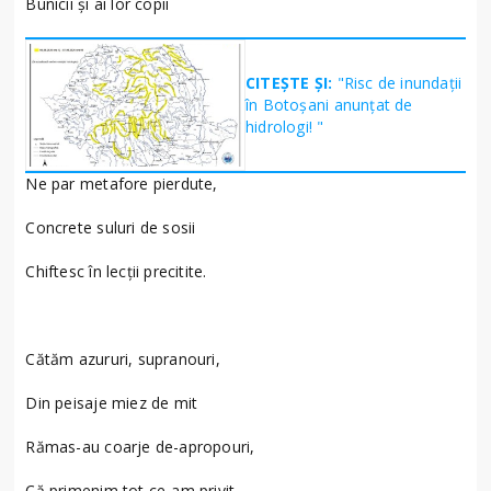
Bunicii și ai lor copii
CITEȘTE ȘI:
"Risc de inundații
în Botoșani anunțat de
hidrologi! "
Ne par metafore pierdute,
Concrete suluri de sosii
Chiftesc în lecții precitite.
Cătăm azururi, supranouri,
Din peisaje miez de mit
Rămas-au coarje de-apropouri,
Că primenim tot ce-am privit.