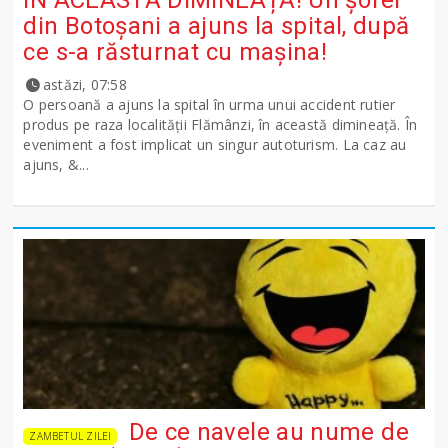
din Botoșani a ajuns la spital, după
ce s-a răsturnat cu mașina!
astăzi, 07:58
O persoană a ajuns la spital în urma unui accident rutier
produs pe raza localității Flămânzi, în această dimineață. În
eveniment a fost implicat un singur autoturism. La caz au
ajuns, &...
De ce navele au nume de
ZAMBETUL ZILEI