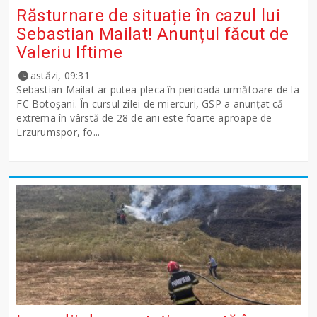
Răsturnare de situație în cazul lui
Sebastian Mailat! Anunțul făcut de
Valeriu Iftime
astăzi, 09:31
Sebastian Mailat ar putea pleca în perioada următoare de la
FC Botoșani. În cursul zilei de miercuri, GSP a anunțat că
extrema în vârstă de 28 de ani este foarte aproape de
Erzurumspor, fo...