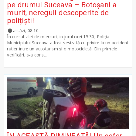
pe drumul Suceava – Botoșani a
murit, nereguli descoperite de
polițiști!
astăzi, 08:10
În cursul zilei de miercuri, in jurul orei 15:30, Poliția
Municipiului Suceava a fost sesizată cu privire la un accident
rutier între un autoturism și o motocicletă. Din primele
verificări, s-a cons...
ÎN ACEASTĂ DIMINEAȚĂ! Un șofer