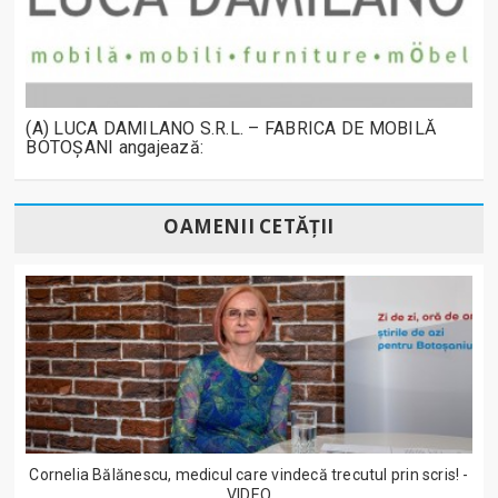
(A) LUCA DAMILANO S.R.L. – FABRICA DE MOBILĂ
BOTOȘANI angajează:
OAMENII CETĂȚII
Cornelia Bălănescu, medicul care vindecă trecutul prin scris! -
VIDEO