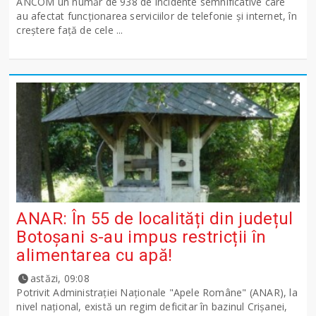
ANCOM un număr de 938 de incidente semnificative care
au afectat funcționarea serviciilor de telefonie și internet, în
creștere față de cele ...
ANAR: În 55 de localități din județul
Botoșani s-au impus restricții în
alimentarea cu apă!
astăzi, 09:08
Potrivit Administraţiei Naţionale "Apele Române" (ANAR), la
nivel naţional, există un regim deficitar în bazinul Crişanei,