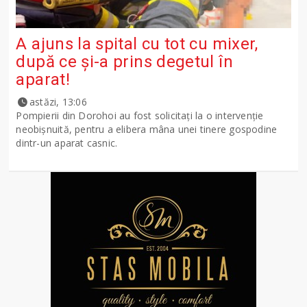
A ajuns la spital cu tot cu mixer,
după ce și-a prins degetul în
aparat!
astăzi, 13:06
Pompierii din Dorohoi au fost solicitați la o intervenție
neobișnuită, pentru a elibera mâna unei tinere gospodine
dintr-un aparat casnic.