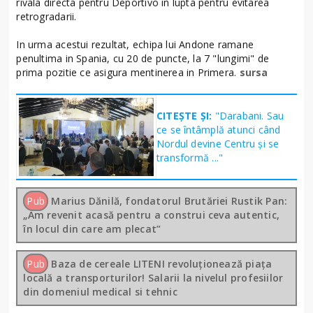
rivala directa pentru Deportivo in lupta pentru evitarea
retrogradarii.
In urma acestui rezultat, echipa lui Andone ramane
penultima in Spania, cu 20 de puncte, la 7 "lungimi" de
prima pozitie ce asigura mentinerea in Primera.
sursa
CITEȘTE ȘI:
"Darabani. Sau
ce se întâmplă atunci când
Nordul devine Centru și se
transformă ..."
Pub
Marius Dănilă, fondatorul Brutăriei Rustik Pan:
„Am revenit acasă pentru a construi ceva autentic,
în locul din care am plecat”
Pub
Baza de cereale LITENI revoluționează piața
locală a transporturilor! Salarii la nivelul profesiilor
din domeniul medical si tehnic