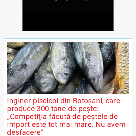
Inginer piscicol din Botoşani, care
produce 300 tone de peşte:
„Competiţia făcută de peştele de
import este tot mai mare. Nu avem
desfacere“