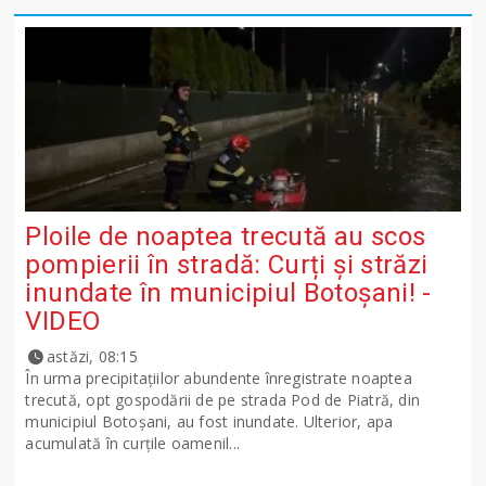
Ploile de noaptea trecută au scos
pompierii în stradă: Curți și străzi
inundate în municipiul Botoșani! -
VIDEO
astăzi, 08:15
În urma precipitațiilor abundente înregistrate noaptea
trecută, opt gospodării de pe strada Pod de Piatră, din
municipiul Botoșani, au fost inundate. Ulterior, apa
acumulată în curțile oamenil...