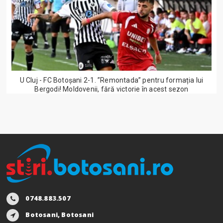
U Cluj - FC Botoșani 2-1. ”Remontada” pentru formația lui
Bergodi! Moldovenii, fără victorie în acest sezon
0748.883.507
Botosani, Botosani