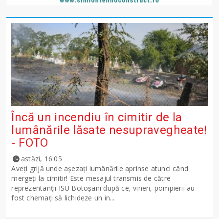
Încă un incendiu în cimitir de la
lumânările lăsate nesupravegheate!
- FOTO
astăzi, 16:05
Aveți grijă unde așezați lumânările aprinse atunci când
mergeți la cimitir! Este mesajul transmis de către
reprezentanții ISU Botoșani după ce, vineri, pompierii au
fost chemați să lichideze un in...