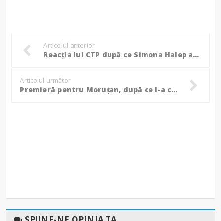
Articolul anterior
Reacția lui CTP după ce Simona Halep a ratat calificarea la Indian Wells: 'Nu e în regulă acest 6-0'
Articolul următor
Premieră pentru Moruțan, după ce l-a cumpărat FCSB. "Sper să fac un meci mare cu Dinamo!"
SPUNE-NE OPINIA TA