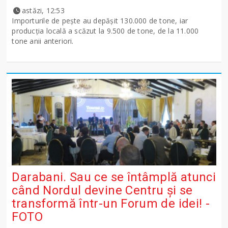
astăzi, 12:53
Importurile de peşte au depăşit 130.000 de tone, iar
producţia locală a scăzut la 9.500 de tone, de la 11.000
tone anii anteriori.
Darabani. Sau ce se întâmplă atunci
când Nordul devine Centru și se
transformă într-un Forum de idei! -
FOTO