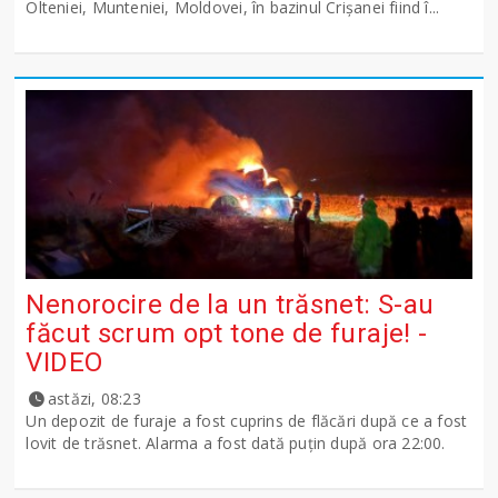
Olteniei, Munteniei, Moldovei, în bazinul Crişanei fiind î...
Nenorocire de la un trăsnet: S-au
făcut scrum opt tone de furaje! -
VIDEO
astăzi, 08:23
Un depozit de furaje a fost cuprins de flăcări după ce a fost
lovit de trăsnet. Alarma a fost dată puțin după ora 22:00.