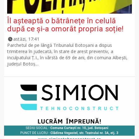
Îl așteaptă o bătrânețe în celulă
după ce și-a omorât propria soție!
astăzi, 17:41
Parchetul de pe lângă Tribunalul Botoşani a dispus
trimiterea în judecată, în stare de arest preventiv, a
inculpatului Ț.I., în vârstă de 69 de ani, din comuna Albești,
județul Botoș...