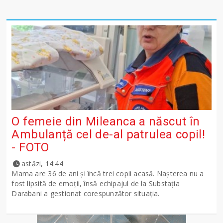
O femeie din Mileanca a născut în
Ambulanță cel de-al patrulea copil!
- FOTO
astăzi, 14:44
Mama are 36 de ani și încă trei copii acasă. Nașterea nu a
fost lipsită de emoții, însă echipajul de la Substația
Darabani a gestionat corespunzător situația.