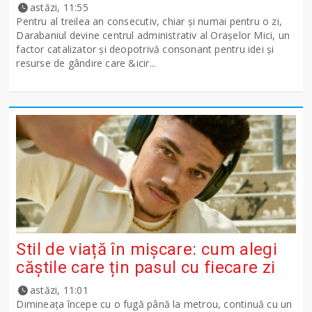
astăzi, 11:55
Pentru al treilea an consecutiv, chiar și numai pentru o zi,
Darabaniul devine centrul administrativ al Orașelor Mici, un
factor catalizator și deopotrivă consonant pentru idei și
resurse de gândire care &icir...
Stil de viață în mișcare: cum alegi
căștile care țin pasul cu fiecare zi
astăzi, 11:01
Dimineața începe cu o fugă până la metrou, continuă cu un