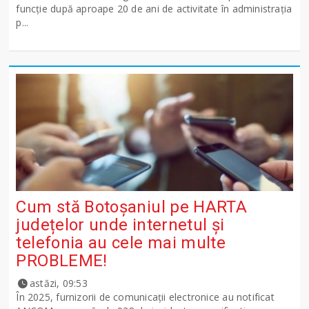
funcție după aproape 20 de ani de activitate în administrația
p...
Cum stă Botoșaniul pe HARTA
județelor unde internetul și
telefonia au cele mai multe
PROBLEME!
astăzi, 09:53
În 2025, furnizorii de comunicații electronice au notificat