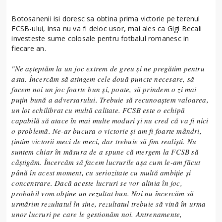
Botosanenii isi doresc sa obtina prima victorie pe terenul
FCSB-ului, insa nu va fi deloc usor, mai ales ca Gigi Becali
investeste sume colosale pentru fotbalul romanesc in
fiecare an.
"Ne aşteptăm la un joc extrem de greu şi ne pregătim pentru
asta. Încercăm să atingem cele două puncte necesare, să
facem noi un joc foarte bun şi, poate, să prindem o zi mai
puţin bună a adversarului. Trebuie să recunoaştem valoarea,
un lot echilibrat cu multă calitate. FCSB este o echipă
capabilă să atace în mai multe moduri şi nu cred că va fi nici
o problemă. Ne-ar bucura o victorie şi am fi foarte mândri,
ţintim victorii meci de meci, dar trebuie să fim realişti. Nu
suntem chiar în măsura de a spune că mergem la FCSB să
câştigăm. Încercăm să facem lucrurile aşa cum le-am făcut
până în acest moment, cu seriozitate cu multă ambiţie şi
concentrare. Dacă aceste lucruri se vor alinia în joc,
probabil vom obţine un rezultat bun. Noi nu încercăm să
urmărim rezultatul în sine, rezultatul trebuie să vină în urma
unor lucruri pe care le gestionăm noi. Antrenamente,