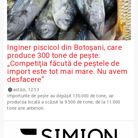
Inginer piscicol din Botoşani, care
produce 300 tone de peşte:
„Competiţia făcută de peştele de
import este tot mai mare. Nu avem
desfacere“
astăzi, 12:53
Importurile de peşte au depăşit 130.000 de tone, iar
producţia locală a scăzut la 9.500 de tone, de la 11.000
tone anii anteriori.