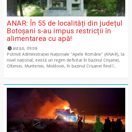
ANAR: În 55 de localități din județul
Botoșani s-au impus restricții în
alimentarea cu apă!
astăzi, 09:08
Potrivit Administraţiei Naţionale "Apele Române" (ANAR), la
nivel naţional, există un regim deficitar în bazinul Crişanei,
Olteniei, Munteniei, Moldovei, în bazinul Crişanei fiind î...