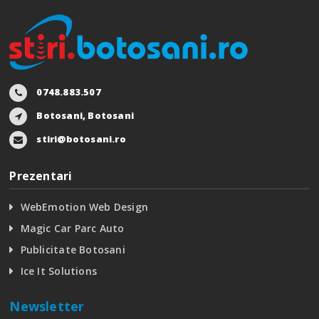
0748.883.507
Botosani, Botosani
stiri@botosani.ro
Prezentari
WebEmotion Web Design
Magic Car Parc Auto
Publicitate Botosani
Ice It Solutions
Newsletter