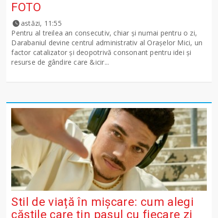
FOTO
astăzi, 11:55
Pentru al treilea an consecutiv, chiar și numai pentru o zi,
Darabaniul devine centrul administrativ al Orașelor Mici, un
factor catalizator și deopotrivă consonant pentru idei și
resurse de gândire care &icir...
Stil de viață în mișcare: cum alegi
căștile care țin pasul cu fiecare zi