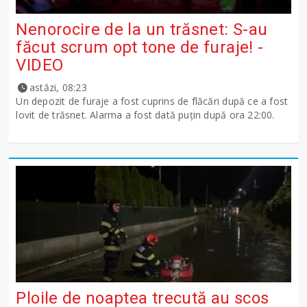
Nenorocire de la un trăsnet: S-au
făcut scrum opt tone de furaje! -
VIDEO
astăzi, 08:23
Un depozit de furaje a fost cuprins de flăcări după ce a fost
lovit de trăsnet. Alarma a fost dată puțin după ora 22:00.
Ploile de noaptea trecută au scos