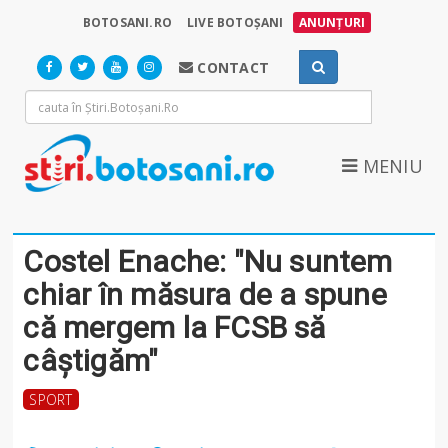
BOTOSANI.RO
LIVE BOTOȘANI
ANUNȚURI
CONTACT
MENIU
Costel Enache: "Nu suntem
chiar în măsura de a spune
că mergem la FCSB să
câştigăm"
SPORT