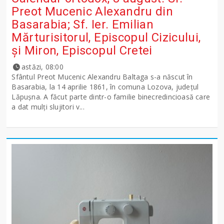
Preot Mucenic Alexandru din
Basarabia; Sf. Ier. Emilian
Mărturisitorul, Episcopul Cizicului,
şi Miron, Episcopul Cretei
astăzi, 08:00
Sfântul Preot Mucenic Alexandru Baltaga s-a născut în
Basarabia, la 14 aprilie 1861, în comuna Lozova, județul
Lăpușna. A făcut parte dintr-o familie binecredincioasă care
a dat mulți slujitori v...