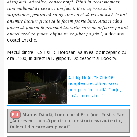
disciplină, atitudine, consecvenţă. Până în acest moment,
sunt mulţumit de ceea ce am făcut. Eu n-aş vrea să îi
surprindem, pentru că eu aş vrea ca ei să recunoască la noi
anumite lucruri şi noi să le facem foarte bine. Atunci când
putem să punem în practică lucrurile care ne definesc pe noi,
atunci cred că putem obţine un rezultat pozitiv.",
a declarat
Costel Enache.
Meciul dintre FCSB si FC Botosani va avea loc incepand cu
ora 21:00, in direct la Digisport, Dolcesport si Look tv.
CITEȘTE ȘI:
"Ploile de
noaptea trecută au scos
pompierii în stradă: Curți și
străzi inundate..."
Pub
Marius Dănilă, fondatorul Brutăriei Rustik Pan:
„Am revenit acasă pentru a construi ceva autentic,
în locul din care am plecat”