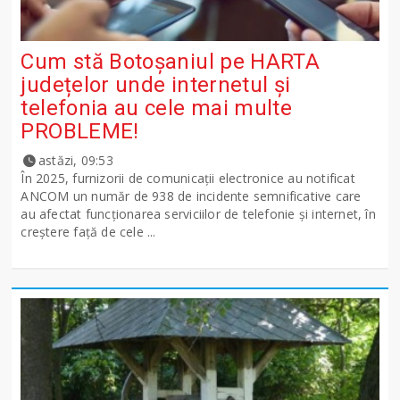
Cum stă Botoșaniul pe HARTA
județelor unde internetul și
telefonia au cele mai multe
PROBLEME!
astăzi, 09:53
În 2025, furnizorii de comunicații electronice au notificat
ANCOM un număr de 938 de incidente semnificative care
au afectat funcționarea serviciilor de telefonie și internet, în
creștere față de cele ...