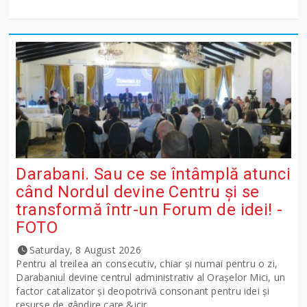
Darabani. Sau ce se întâmplă atunci
când Nordul devine Centru și se
transformă într-un Forum de idei! -
FOTO
Saturday, 8 August 2026
Pentru al treilea an consecutiv, chiar și numai pentru o zi,
Darabaniul devine centrul administrativ al Orașelor Mici, un
factor catalizator și deopotrivă consonant pentru idei și
resurse de gândire care &icir...