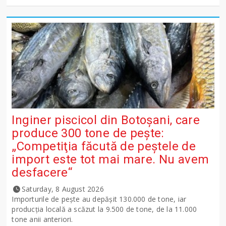
Inginer piscicol din Botoşani, care
produce 300 tone de peşte:
„Competiţia făcută de peştele de
import este tot mai mare. Nu avem
desfacere“
Saturday, 8 August 2026
Importurile de peşte au depăşit 130.000 de tone, iar
producţia locală a scăzut la 9.500 de tone, de la 11.000
tone anii anteriori.