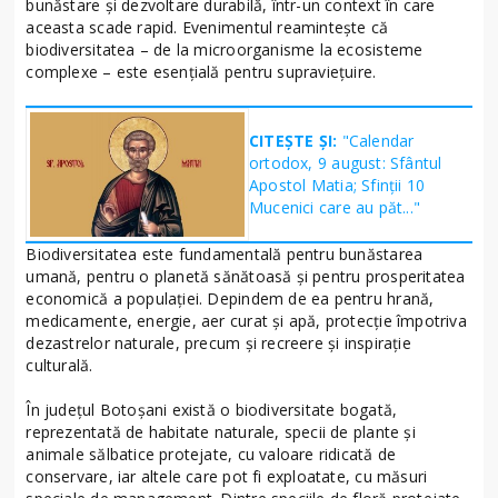
bunăstare și dezvoltare durabilă, într-un context în care
aceasta scade rapid. Evenimentul reamintește că
biodiversitatea – de la microorganisme la ecosisteme
complexe – este esențială pentru supraviețuire.
CITEȘTE ȘI:
"Calendar
ortodox, 9 august: Sfântul
Apostol Matia; Sfinţii 10
Mucenici care au păt..."
Biodiversitatea este fundamentală pentru bunăstarea
umană, pentru o planetă sănătoasă și pentru prosperitatea
economică a populației. Depindem de ea pentru hrană,
medicamente, energie, aer curat și apă, protecție împotriva
dezastrelor naturale, precum și recreere și inspirație
culturală.
În județul Botoșani există o biodiversitate bogată,
reprezentată de habitate naturale, specii de plante și
animale sălbatice protejate, cu valoare ridicată de
conservare, iar altele care pot fi exploatate, cu măsuri