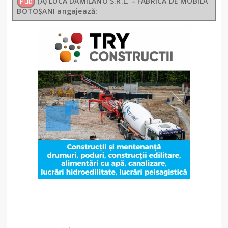
Pub
(A) LUCA DAMILANO S.R.L. – FABRICA DE MOBILĂ
BOTOȘANI angajează: