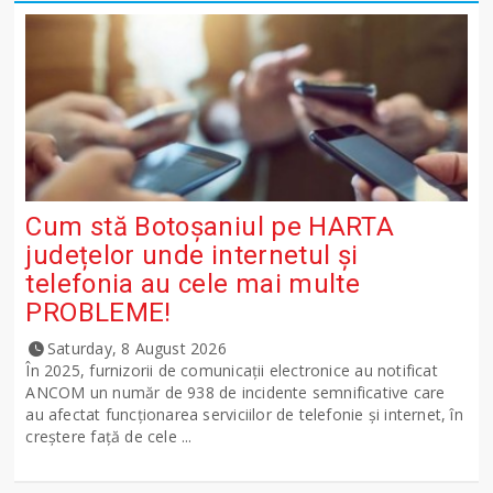
Cum stă Botoșaniul pe HARTA
județelor unde internetul și
telefonia au cele mai multe
PROBLEME!
Saturday, 8 August 2026
În 2025, furnizorii de comunicații electronice au notificat
ANCOM un număr de 938 de incidente semnificative care
au afectat funcționarea serviciilor de telefonie și internet, în
creștere față de cele ...