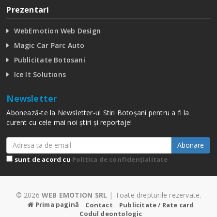
Prezentari
WebEmotion Web Design
Magic Car Parc Auto
Publicitate Botosani
Ice It Solutions
Newsletter
Abonează-te la Newsletter-ul Stiri Botoșani pentru a fi la
curent cu cele mai noi știri și reportaje!
Abonare
sunt de acord cu
Politica de confidențialitate
© 2026
WEB EMOTION SRL
| Toate drepturile rezervate.
Prima pagină
Contact
Publicitate / Rate card
Codul deontologic