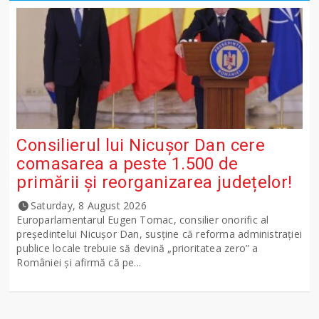
Consilierul lui Nicușor Dan cere
comasarea a peste 1.500 de
primării și reorganizarea județelor!
Saturday, 8 August 2026
Europarlamentarul Eugen Tomac, consilier onorific al
președintelui Nicușor Dan, susține că reforma administrației
publice locale trebuie să devină „prioritatea zero” a
României și afirmă că pe...