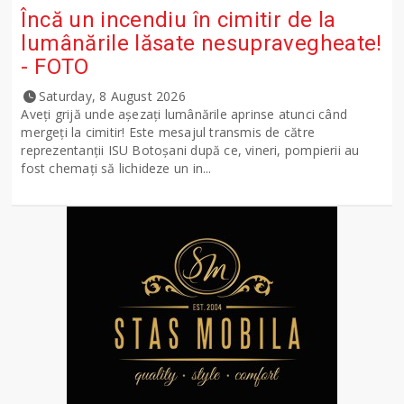
Încă un incendiu în cimitir de la
lumânările lăsate nesupravegheate!
- FOTO
Saturday, 8 August 2026
Aveți grijă unde așezați lumânările aprinse atunci când
mergeți la cimitir! Este mesajul transmis de către
reprezentanții ISU Botoșani după ce, vineri, pompierii au
fost chemați să lichideze un in...