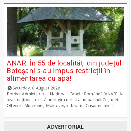
ANAR: În 55 de localități din județul
Botoșani s-au impus restricții în
alimentarea cu apă!
Saturday, 8 August 2026
Potrivit Administraţiei Naţionale "Apele Române" (ANAR), la
nivel naţional, există un regim deficitar în bazinul Crişanei,
Olteniei, Munteniei, Moldovei, în bazinul Crişanei fiind î...
ADVERTORIAL