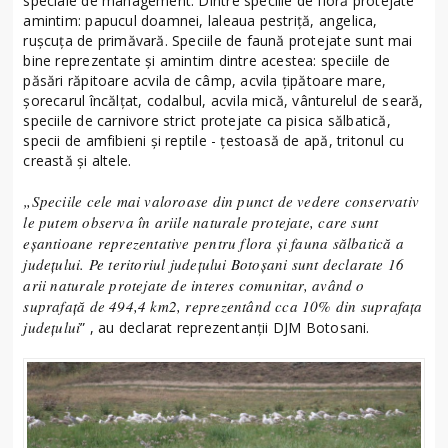
speciale de management. Dintre speciile de floră protejate
amintim: papucul doamnei, laleaua pestriță, angelica,
rușcuța de primăvară. Speciile de faună protejate sunt mai
bine reprezentate și amintim dintre acestea: speciile de
păsări răpitoare acvila de câmp, acvila țipătoare mare,
șorecarul încălțat, codalbul, acvila mică, vânturelul de seară,
speciile de carnivore strict protejate ca pisica sălbatică,
specii de amfibieni și reptile - țestoasă de apă, tritonul cu
creastă și altele.
„Speciile cele mai valoroase din punct de vedere conservativ
le putem observa în ariile naturale protejate, care sunt
eșantioane reprezentative pentru flora și fauna sălbatică a
județului. Pe teritoriul județului Botoșani sunt declarate 16
arii naturale protejate de interes comunitar, având o
suprafață de 494,4 km2, reprezentând cca 10% din suprafața
județului
” , au declarat reprezentanții DJM Botosani.