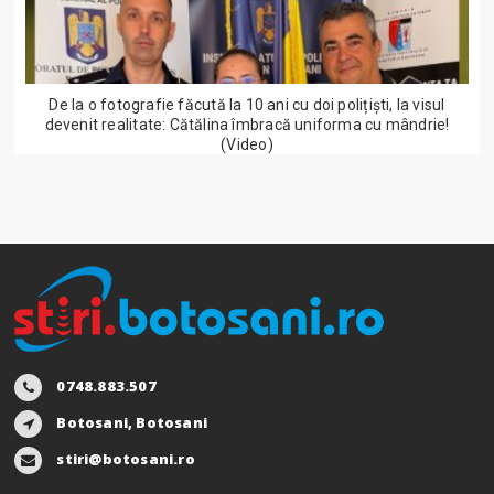
De la o fotografie făcută la 10 ani cu doi polițiști, la visul
devenit realitate: Cătălina îmbracă uniforma cu mândrie!
(Video)
0748.883.507
Botosani, Botosani
stiri@botosani.ro