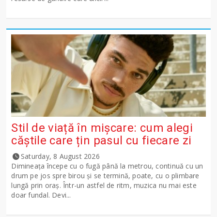
Stil de viață în mișcare: cum alegi
căștile care țin pasul cu fiecare zi
Saturday, 8 August 2026
Dimineața începe cu o fugă până la metrou, continuă cu un
drum pe jos spre birou și se termină, poate, cu o plimbare
lungă prin oraș. Într-un astfel de ritm, muzica nu mai este
doar fundal. Devi...