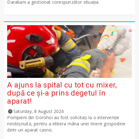
Darabani a gestionat corespunzător situația.
A ajuns la spital cu tot cu mixer,
după ce și-a prins degetul în
aparat!
Saturday, 8 August 2026
Pompierii din Dorohoi au fost solicitați la o intervenție
neobișnuită, pentru a elibera mâna unei tinere gospodine
dintr-un aparat casnic.