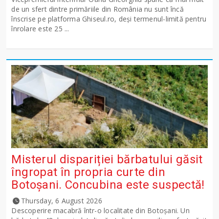
de un sfert dintre primăriile din România nu sunt încă
înscrise pe platforma Ghiseul.ro, deși termenul-limită pentru
înrolare este 25 ...
Misterul dispariției bărbatului găsit
îngropat în propria curte din
Botoșani. Concubina este suspectă!
Thursday, 6 August 2026
Descoperire macabră într-o localitate din Botoșani. Un