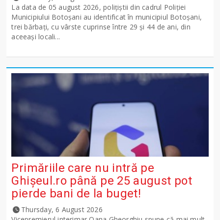
La data de 05 august 2026, polițiștii din cadrul Poliției
Municipiului Botoșani au identificat în municipiul Botoșani,
trei bărbați, cu vârste cuprinse între 29 și 44 de ani, din
aceeași locali...
Primăriile care nu intră pe
Ghişeul.ro până pe 25 august pot
pierde bani de la buget!
Thursday, 6 August 2026
Vicepremierul interimar Oana Gheorghiu spune că mai mult