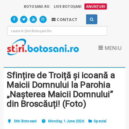
BOTOSANI.RO
LIVE BOTOȘANI
ANUNȚURI
CONTACT
MENIU
Sfințire de Troiță și icoană a
Maicii Domnului la Parohia
„Nașterea Maicii Domnului”
din Broscăuți! (Foto)
Stiri Botosani
Monday, 1 June 2026
Special