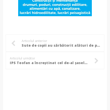
Articolul anterior
Sute de copii au sărbătorit alături de pompieri, de ziua lor! (Foto)
Articolul următor
IPS Teofan a încreștinat cel de-al șaselea prunc al unui preot din Botoșani! - FOTO