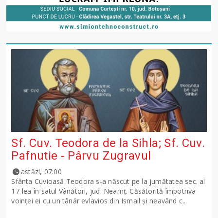
Sf. Cuv. Teodora de la Sihla; Sf. Cuv.
Pafnutie - Pârvu Zugravul
astăzi, 07:00
Sfânta Cuvioasă Teodora s-a născut pe la jumătatea sec. al
17-lea în satul Vânători, jud. Neamţ. Căsătorită împotriva
voinţei ei cu un tânăr evlavios din Ismail şi neavând c...