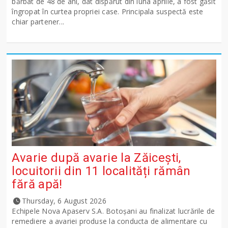
bărbat de 48 de ani, dat dispărut din luna aprilie, a fost găsit
îngropat în curtea propriei case. Principala suspectă este
chiar partener...
Avarie după avarie la Zăicești,
locuitorii din 11 localități rămân
fără apă!
Thursday, 6 August 2026
Echipele Nova Apaserv S.A. Botoșani au finalizat lucrările de
remediere a avariei produse la conducta de alimentare cu