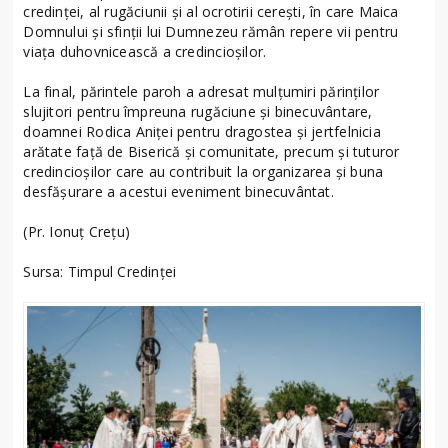
credinței, al rugăciunii și al ocrotirii cerești, în care Maica
Domnului și sfinții lui Dumnezeu rămân repere vii pentru
viața duhovnicească a credincioșilor.
La final, părintele paroh a adresat mulțumiri părinților
slujitori pentru împreuna rugăciune și binecuvântare,
doamnei Rodica Aniței pentru dragostea și jertfelnicia
arătate față de Biserică și comunitate, precum și tuturor
credincioșilor care au contribuit la organizarea și buna
desfășurare a acestui eveniment binecuvântat.
(Pr. Ionuț Crețu)
Sursa: Timpul Credinței