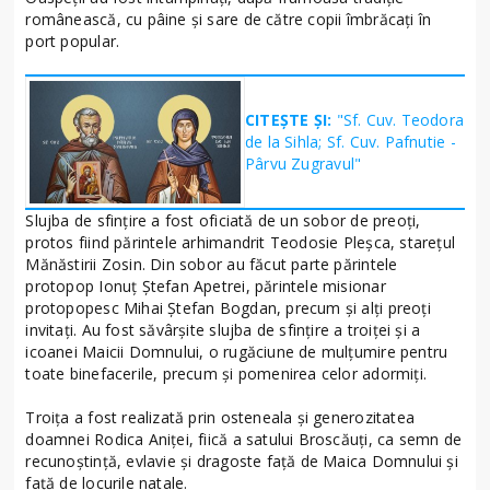
românească, cu pâine și sare de către copii îmbrăcați în
port popular.
CITEȘTE ȘI:
"Sf. Cuv. Teodora
de la Sihla; Sf. Cuv. Pafnutie -
Pârvu Zugravul"
Slujba de sfințire a fost oficiată de un sobor de preoți,
protos fiind părintele arhimandrit Teodosie Pleșca, starețul
Mănăstirii Zosin. Din sobor au făcut parte părintele
protopop Ionuț Ștefan Apetrei, părintele misionar
protopopesc Mihai Ștefan Bogdan, precum și alți preoți
invitați. Au fost săvârșite slujba de sfințire a troiței și a
icoanei Maicii Domnului, o rugăciune de mulțumire pentru
toate binefacerile, precum și pomenirea celor adormiți.
Troița a fost realizată prin osteneala și generozitatea
doamnei Rodica Aniței, fiică a satului Broscăuți, ca semn de
recunoștință, evlavie și dragoste față de Maica Domnului și
față de locurile natale.