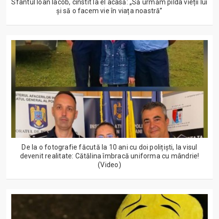
Sfântul Ioan Iacob, cinstit la el acasă: „Să urmăm pilda vieții lui
și să o facem vie în viața noastră”
De la o fotografie făcută la 10 ani cu doi polițiști, la visul
devenit realitate: Cătălina îmbracă uniforma cu mândrie!
(Video)