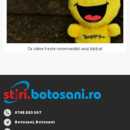
Ce câine îi este recomandat unui bărbat
0748.883.507
Botosani, Botosani