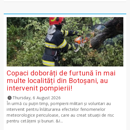
Copaci doborâți de furtună în mai
multe localități din Botoșani, au
intervenit pompierii!
Thursday, 6 August 2026
În urmă cu puțin timp, pompierii militari și voluntari au
intervenit pentru înlăturarea efectelor fenomenelor
meteorologice periculoase, care au creat situații de risc
pentru cetățeni și bunuri. &I...