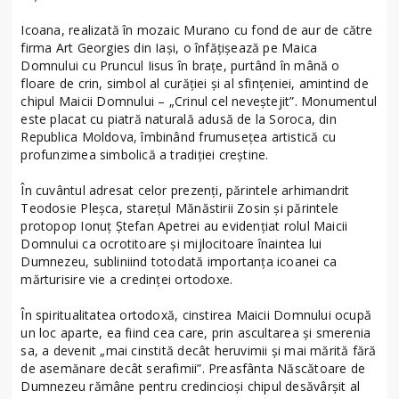
Icoana, realizată în mozaic Murano cu fond de aur de către
firma Art Georgies din Iași, o înfățișează pe Maica
Domnului cu Pruncul Iisus în brațe, purtând în mână o
floare de crin, simbol al curăției și al sfințeniei, amintind de
chipul Maicii Domnului – „Crinul cel neveștejit”. Monumentul
este placat cu piatră naturală adusă de la Soroca, din
Republica Moldova, îmbinând frumusețea artistică cu
profunzimea simbolică a tradiției creștine.
În cuvântul adresat celor prezenți, părintele arhimandrit
Teodosie Pleșca, starețul Mănăstirii Zosin și părintele
protopop Ionuț Ștefan Apetrei au evidențiat rolul Maicii
Domnului ca ocrotitoare și mijlocitoare înaintea lui
Dumnezeu, subliniind totodată importanța icoanei ca
mărturisire vie a credinței ortodoxe.
În spiritualitatea ortodoxă, cinstirea Maicii Domnului ocupă
un loc aparte, ea fiind cea care, prin ascultarea și smerenia
sa, a devenit „mai cinstită decât heruvimii și mai mărită fără
de asemănare decât serafimii”. Preasfânta Născătoare de
Dumnezeu rămâne pentru credincioși chipul desăvârșit al