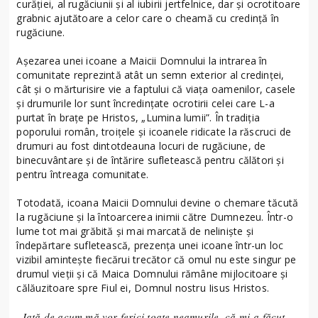
curăției, al rugăciunii și al iubirii jertfelnice, dar și ocrotitoare
grabnic ajutătoare a celor care o cheamă cu credință în
rugăciune.
Așezarea unei icoane a Maicii Domnului la intrarea în
comunitate reprezintă atât un semn exterior al credinței,
cât și o mărturisire vie a faptului că viața oamenilor, casele
și drumurile lor sunt încredințate ocrotirii celei care L-a
purtat în brațe pe Hristos, „Lumina lumii”. În tradiția
poporului român, troițele și icoanele ridicate la răscruci de
drumuri au fost dintotdeauna locuri de rugăciune, de
binecuvântare și de întărire sufletească pentru călători și
pentru întreaga comunitate.
Totodată, icoana Maicii Domnului devine o chemare tăcută
la rugăciune și la întoarcerea inimii către Dumnezeu. Într-o
lume tot mai grăbită și mai marcată de neliniște și
îndepărtare sufletească, prezența unei icoane într-un loc
vizibil amintește fiecărui trecător că omul nu este singur pe
drumul vieții și că Maica Domnului rămâne mijlocitoare și
călăuzitoare spre Fiul ei, Domnul nostru Iisus Hristos.
„Iată de acum mă vor ferici toate neamurile, că mi-a făcut