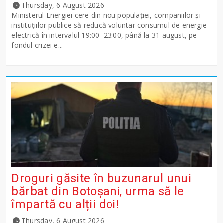
Thursday, 6 August 2026
Ministerul Energiei cere din nou populației, companiilor și
instituțiilor publice să reducă voluntar consumul de energie
electrică în intervalul 19:00–23:00, până la 31 august, pe
fondul crizei e...
Droguri găsite în buzunarul unui
bărbat din Botoșani, urma să le
împartă cu alții doi!
Thursday, 6 August 2026