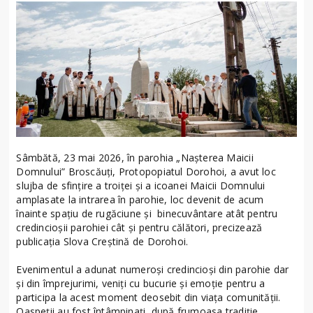
Sâmbătă, 23 mai 2026, în parohia „Nașterea Maicii
Domnului” Broscăuți, Protopopiatul Dorohoi, a avut loc
slujba de sfințire a troiței și a icoanei Maicii Domnului
amplasate la intrarea în parohie, loc devenit de acum
înainte spațiu de rugăciune și binecuvântare atât pentru
credincioșii parohiei cât și pentru călători, precizează
publicația Slova Creștină de Dorohoi.
Evenimentul a adunat numeroși credincioși din parohie dar
și din împrejurimi, veniți cu bucurie și emoție pentru a
participa la acest moment deosebit din viața comunității.
Oaspeții au fost întâmpinați, după frumoasa tradiție