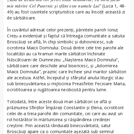
mie mărire Cel Puternic și sfânt este numele Lui
” (Luca 1, 48-
49) au fost cuvintele scripturistice care au însoțit această zi
de sărbătoare.
În cuvântul adresat celor prezenți, părintele paroh Ionuț
Crețu a evidențiat și faptul că întreaga comunitate a satului
Broscăuți se află, în chip simbolic și duhovnicesc, sub
ocrotirea Maicii Domnului. Două dintre cele trei parohii ale
localității au ca hramuri marile sărbători închinate
Născătoarei de Dumnezeu: „Nașterea Maicii Domnului”,
sărbătoare care deschide anul bisericesc, și „Adormirea
Maicii Domnului”, praznic care încheie șirul marilor sărbători
ale acestuia. Astfel, începutul și sfârșitul anului liturgic stau
sub binecuvântarea și mijlocirea Preasfintei Fecioare Maria,
ocrotitoarea și rugătoarea neobosită pentru lume.
Totodată, între aceste două mari sărbători se află și
prăznuirea Sfinților Împărați Constantin și Elena, ocrotitorii
celei de-a treia parohii din comunitate, cei care au avut un
rol hotărâtor în mărturisirea și răspândirea credinței
creștine. Prin această rânduială binecuvântată, satul
Broscăuți apare ca o comunitate așezată sub semnul