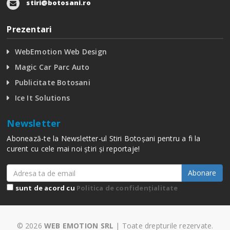
stiri@botosani.ro
Prezentari
WebEmotion Web Design
Magic Car Parc Auto
Publicitate Botosani
Ice It Solutions
Newsletter
Abonează-te la Newsletter-ul Stiri Botoșani pentru a fi la
curent cu cele mai noi știri și reportaje!
Abonare
sunt de acord cu
Politica de confidențialitate
© 2026
WEB EMOTION SRL
| Toate drepturile rezervate.