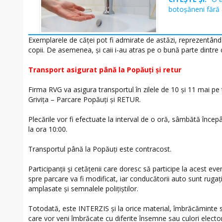
botoșăneni fără 
Exemplarele de căței pot fi admirate de astăzi, reprezentân
copii. De asemenea, și caii i-au atras pe o bună parte dintre 
Transport asigurat până la Popăuți și retur
Firma RVG va asigura transportul în zilele de 10 și 11 mai pe
Grivița – Parcare Popăuți și RETUR.
Plecările vor fi efectuate la interval de o oră, sâmbătă încep
la ora 10:00.
Transportul până la Popăuți este contracost.
Participanții și cetățenii care doresc să participe la acest ev
spre parcare va fi modificat, iar conducătorii auto sunt rugaț
amplasate și semnalele polițiștilor.
Totodată, este INTERZIS și la orice material, îmbrăcăminte 
care vor veni îmbrăcate cu diferite însemne sau culori electo