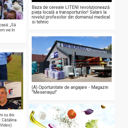
Baza de cereale LITENI revoluționează
piața locală a transporturilor! Salarii la
nivelul profesiilor din domeniul medical
si tehnic
acasă: „Să
em vie în
(A) Oportunitate de angajare - Magazin
"Meseriașul"
ni cu doi
e: Cătălina
(Video)