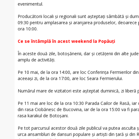
evenimentul.
Producătorii locali și regionali sunt așteptați sâmbătă și dumi
09:30 pentru amplasarea și aranjarea produselor, deoarece po
ora 10:00.
Ce se întâmplă în acest weekend la Popăuți
În aceste două zile, botoșănenii, dar și cetățenii din alte j
amplu de activități.
Pe 10 mai, de la ora 14:00, are loc Conferința Fermierilor din
aceeași zi, de la ora 17:00, are loc Seara Fermierului.
Numărul mare de vizitatori este așteptat duminică, zi liberă 
Pe 11 mai are loc de la ora 10:30 Parada Cailor de Rasă, iar 
din rasa Ciobănesc de Bucovina, iar de la ora 15:00 va fi par
rasa karakul de Botoșani.
Pe tot parcursul acestor două zile publicul va putea asculta 
urca ansambluri de dansuri populare și artiști din țară și din R