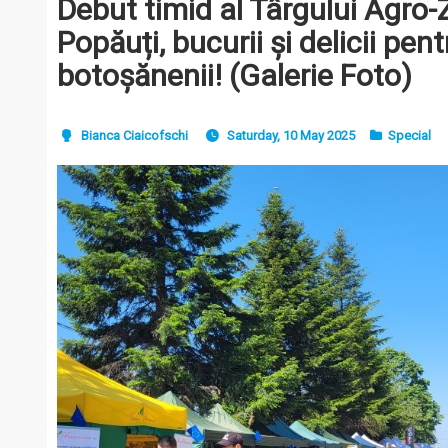
Debut timid al Târgului Agro-
Popăuți, bucurii și delicii pent
botoșănenii! (Galerie Foto)
Bianca Ciaicofschi
Saturday, 10 May 2025
Special