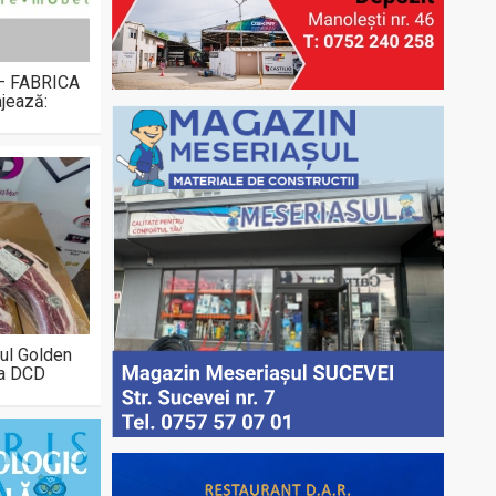
 – FABRICA
jează:
ul Golden
la DCD