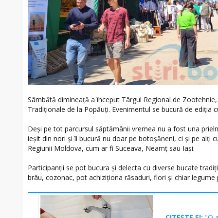
Sâmbătă dimineață a început Târgul Regional de Zootehnie, U
Tradiționale de la Popăuți. Evenimentul se bucură de ediția c
Deși pe tot parcursul săptămânii vremea nu a fost una prieln
ieșit din nori și îi bucură nu doar pe botoșăneni, ci și pe alți c
Regiunii Moldova, cum ar fi Suceava, Neamț sau Iași.
Participanții se pot bucura și delecta cu diverse bucate tradiț
brâu, cozonac, pot achiziționa răsaduri, flori și chiar legume
CITEȘTE ȘI:
"O a