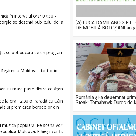
nică în intervalul orar 07:30 –
rțile se deschid publicului de la
(A) LUCA DAMILANO S.R.L.
DE MOBILĂ BOTOȘANI anga
udețe, se pot bucura de un program
 Regiunea Moldovei, iar tot în
pentru mare parte dintre cetățeni.
România și-a desemnat prim
de la ora 12:30 o Paradă cu Câini
Steak: Tomahawk Duroc de 
ada și premierea berbecilor din
și muzică populară. Pe scenă vor
epublica Moldova. Plăieșii vor fi,