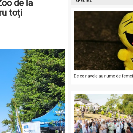
Zoo de la
SPECIAL
ru toți
De ce navele au nume de femei