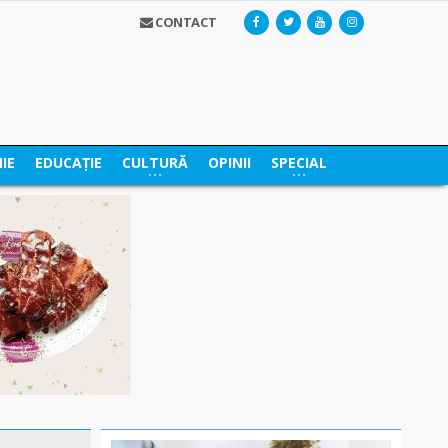
CONTACT
IE
EDUCAȚIE
CULTURĂ
OPINII
SPECIAL