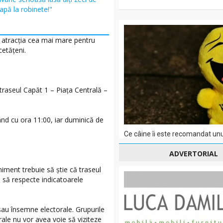
apă la robinete!"
d atracția cea mai mare pentru
cetățeni.
 traseul Capăt 1 – Piața Centrală –
ând cu ora 11:00, iar duminică de
Ce câine îi este recomandat unu
ADVERTORIAL
eniment trebuie să știe că traseul
i să respecte indicatoarele
sau însemne electorale. Grupurile
rale nu vor avea voie să viziteze