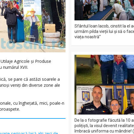
Sfântul Ioan Iacob, cinstit la el 
urmăm pilda vieții lui și să o fac
viața noastră”
tilaje Agricole și Produse
u numărul XVII.
ică, se pare că astăzi soarele a
urioși veniți din diverse zone ale
ionale, cu înghețată, mici, poale-n
 proaspete.
De la o fotografie făcută la 10 a
polițiști, la visul devenit realitat
îmbracă uniforma cu mândrie! 
varie serioasă lasă alți zeci de