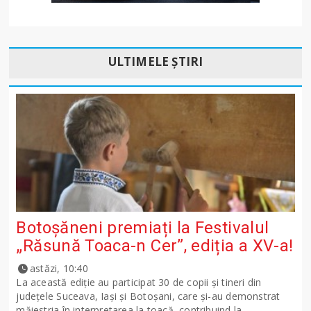
ULTIMELE ȘTIRI
Botoșăneni premiați la Festivalul
„Răsună Toaca-n Cer”, ediția a XV-a!
astăzi, 10:40
La această ediție au participat 30 de copii și tineri din
județele Suceava, Iași și Botoșani, care și-au demonstrat
măiestria în interpretarea la toacă, contribuind la