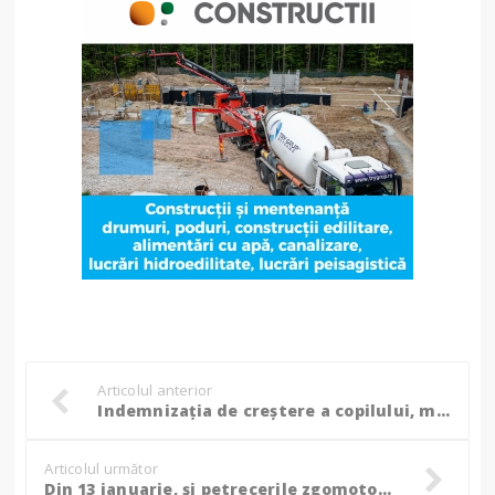
Articolul anterior
Indemnizația de creștere a copilului, majorată cu 50% pentru mamele de gemeni, tripleți sau multipleți. Anunțul Gabrielei Firea
Articolul următor
Din 13 ianuarie, și petrecerile zgomotoase din mediul rural vor putea fi amendate, nu doar cele din urban