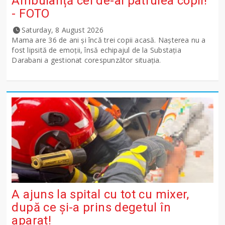
Ambulanță cel de-al patrulea copil!
- FOTO
Saturday, 8 August 2026
Mama are 36 de ani și încă trei copii acasă. Nașterea nu a
fost lipsită de emoții, însă echipajul de la Substația
Darabani a gestionat corespunzător situația.
A ajuns la spital cu tot cu mixer,
după ce și-a prins degetul în
aparat!