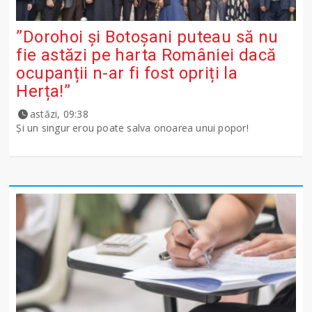
”Dorohoi și Botoșani puteau să nu
fie astăzi pe harta României dacă
ocupanții n-ar fi fost opriți la
Herța!”
astăzi, 09:38
Și un singur erou poate salva onoarea unui popor!