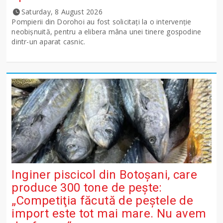
Saturday, 8 August 2026
Pompierii din Dorohoi au fost solicitați la o intervenție
neobișnuită, pentru a elibera mâna unei tinere gospodine
dintr-un aparat casnic.
Inginer piscicol din Botoşani, care
produce 300 tone de peşte:
„Competiţia făcută de peştele de
import este tot mai mare. Nu avem