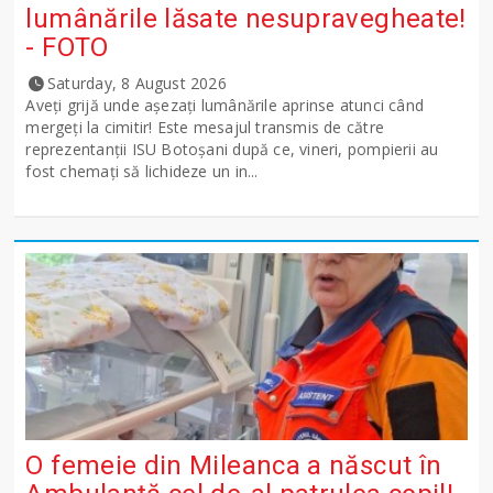
lumânările lăsate nesupravegheate!
- FOTO
Saturday, 8 August 2026
Aveți grijă unde așezați lumânările aprinse atunci când
mergeți la cimitir! Este mesajul transmis de către
reprezentanții ISU Botoșani după ce, vineri, pompierii au
fost chemați să lichideze un in...
O femeie din Mileanca a născut în