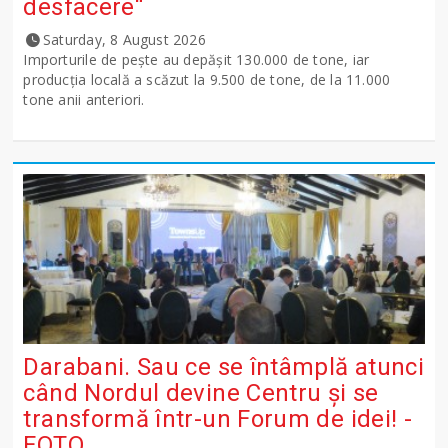
desfacere“
Saturday, 8 August 2026
Importurile de peşte au depăşit 130.000 de tone, iar
producţia locală a scăzut la 9.500 de tone, de la 11.000
tone anii anteriori.
Darabani. Sau ce se întâmplă atunci
când Nordul devine Centru și se
transformă într-un Forum de idei! -
FOTO