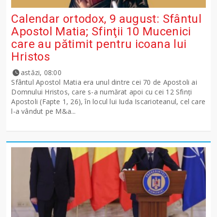
Calendar ortodox, 9 august: Sfântul
Apostol Matia; Sfinţii 10 Mucenici
care au pătimit pentru icoana lui
Hristos
astăzi, 08:00
Sfântul Apostol Matia era unul dintre cei 70 de Apostoli ai
Domnului Hristos, care s-a numărat apoi cu cei 12 Sfinţi
Apostoli (Fapte 1, 26), în locul lui Iuda Iscarioteanul, cel care
l-a vândut pe M&a...