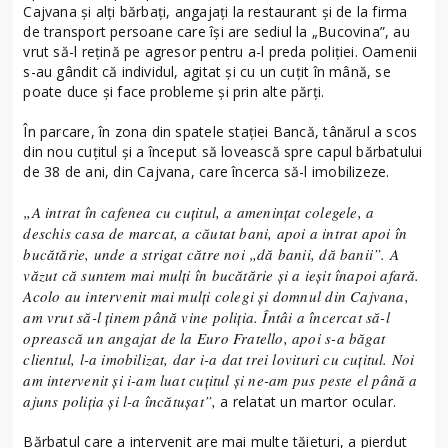
Cajvana și alți bărbați, angajați la restaurant și de la firma
de transport persoane care își are sediul la „Bucovina”, au
vrut să-l rețină pe agresor pentru a-l preda poliției. Oamenii
s-au gândit că individul, agitat și cu un cuțit în mână, se
poate duce și face probleme și prin alte părți.
În parcare, în zona din spatele stației Bancă, tânărul a scos
din nou cuțitul și a început să lovească spre capul bărbatului
de 38 de ani, din Cajvana, care încerca să-l imobilizeze.
„A intrat în cafenea cu cuțitul, a amenințat colegele, a
deschis casa de marcat, a căutat bani, apoi a intrat apoi în
bucătărie, unde a strigat către noi „dă banii, dă banii”. A
văzut că suntem mai mulți în bucătărie și a ieșit înapoi afară.
Acolo au intervenit mai mulți colegi și domnul din Cajvana,
am vrut să-l ținem până vine poliția. Întâi a încercat să-l
oprească un angajat de la Euro Fratello, apoi s-a băgat
clientul, l-a imobilizat, dar i-a dat trei lovituri cu cuțitul. Noi
am intervenit și i-am luat cuțitul și ne-am pus peste el până a
ajuns poliția și l-a încătușat”,
a relatat un martor ocular.
Bărbatul care a intervenit are mai multe tăieturi, a pierdut