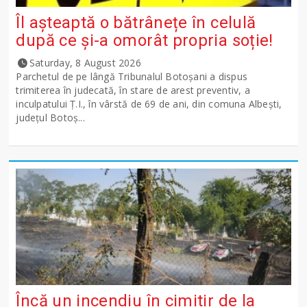
Îl așteaptă o bătrânețe în celulă
după ce și-a omorât propria soție!
Saturday, 8 August 2026
Parchetul de pe lângă Tribunalul Botoşani a dispus
trimiterea în judecată, în stare de arest preventiv, a
inculpatului Ț.I., în vârstă de 69 de ani, din comuna Albești,
județul Botoș...
Încă un incendiu în cimitir de la