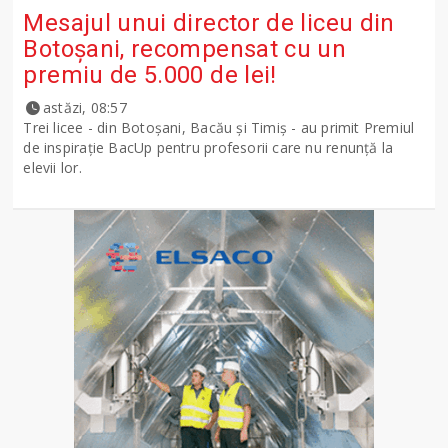
Mesajul unui director de liceu din
Botoșani, recompensat cu un
premiu de 5.000 de lei!
astăzi, 08:57
Trei licee - din Botoșani, Bacău și Timiș - au primit Premiul
de inspirație BacUp pentru profesorii care nu renunță la
elevii lor.