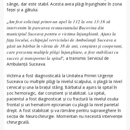
sânge, dar este stabil. Acesta avea plăgi înjunghiate în zona
feței și a gâtului.
Am fost solicitați printr-un apel la 112 la ora 13:16 să
„
intervenim în parcarea restaurantului Bucovina din
municipiul Suceava pentru o victima înjunghiată. Ajuns la
fața locului, echipajul serviciului de Ambulanță Suceava a
găsit un bărbat în vârsta de 38 de ani, conștient și cooperant,
care prezenta multiple plăgi înjunghiate, a fost stabilizat cu
succes și transportat la spital
”, a transmis Serviciul de
Ambulanță Suceava.
Victima a fost diagnosticată la Unitatea Primiri Urgențe
Suceava cu multiple plăgi la nivelul scalpului, o plagă la nivel
cervical și una la brațul stâng. Bărbatul a ajuns la spital în
șoc hemoragic, dar conștient și stabilizat. La spital,
pacientul a fost diagnosticat și cu fractură la nivelul osului
frontal și un hematom epicranian cu plagă la nivel parietal
drept. A fost stabilizat și va rămâne pentru supraveghere în
secția de Neurochirurgie. Momentan nu necesită intervenție
chirurgicală.