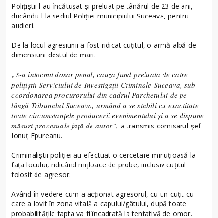
Polițiștii l-au încătușat și preluat pe tânărul de 23 de ani,
ducându-l la sediul Poliției municipiului Suceava, pentru
audieri.
De la locul agresiunii a fost ridicat cuțitul, o armă albă de
dimensiuni destul de mari.
„S-a întocmit dosar penal, cauza fiind preluată de către
polițiștii Serviciului de Investigații Criminale Suceava, sub
coordonarea procurorului din cadrul Parchetului de pe
lângă Tribunalul Suceava, urmând a se stabili cu exactitate
toate circumstanțele producerii evenimentului și a se dispune
măsuri procesuale față de autor”,
a transmis comisarul-șef
Ionuț Epureanu.
Criminaliștii poliției au efectuat o cercetare minuțioasă la
fața locului, ridicând mijloace de probe, inclusiv cuțitul
folosit de agresor.
Având în vedere cum a acționat agresorul, cu un cuțit cu
care a lovit în zona vitală a capului/gâtului, după toate
probabilitățile fapta va fi încadrată la tentativă de omor.