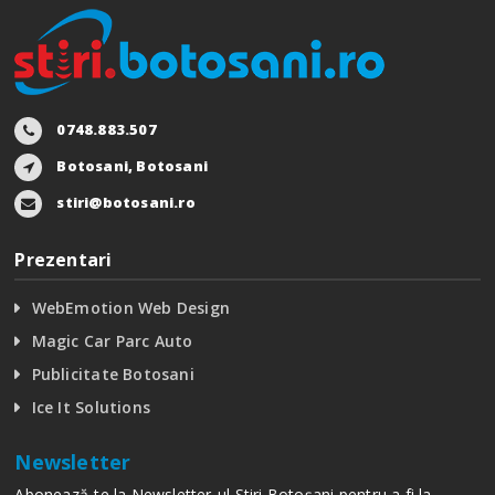
0748.883.507
Botosani, Botosani
stiri@botosani.ro
Prezentari
WebEmotion Web Design
Magic Car Parc Auto
Publicitate Botosani
Ice It Solutions
Newsletter
Abonează-te la Newsletter-ul Stiri Botoșani pentru a fi la