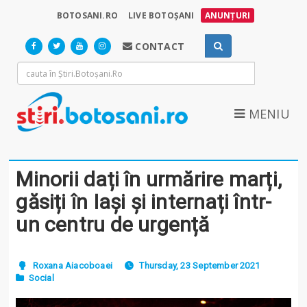
BOTOSANI.RO
LIVE BOTOȘANI
ANUNȚURI
CONTACT
MENIU
Minorii dați în urmărire marți,
găsiți în Iași și internați într-
un centru de urgență
Roxana Aiacoboaei
Thursday, 23 September 2021
Social