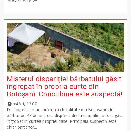
înrolare este 25 ...
Misterul dispariției bărbatului găsit
îngropat în propria curte din
Botoșani. Concubina este suspectă!
astăzi, 13:02
Descoperire macabră într-o localitate din Botoșani. Un
bărbat de 48 de ani, dat dispărut din luna aprilie, a fost găsit
îngropat în curtea propriei case. Principala suspectă este
chiar partener...