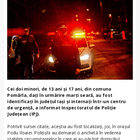
Cei doi minori, de 13 ani și 17 ani, din comuna
Pomârla, dați în urmărire marți seară, au fost
identificați în județul Iași și internați într-un centru
de urgență, a informat Inspectoratul de Poliție
Județean (IPJ).
Potrivit sursei citate, aceștia au fost localizați, joi, în orașul
Podu Iloaiei. Polițiștii au demarat o anchetă în vederea
stabilirii circumstanțelor în care ei au părăsit domiciliul.