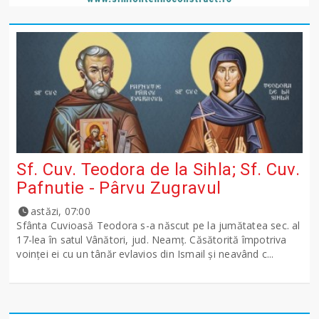
Sf. Cuv. Teodora de la Sihla; Sf. Cuv.
Pafnutie - Pârvu Zugravul
astăzi, 07:00
Sfânta Cuvioasă Teodora s-a născut pe la jumătatea sec. al
17-lea în satul Vânători, jud. Neamţ. Căsătorită împotriva
voinţei ei cu un tânăr evlavios din Ismail şi neavând c...