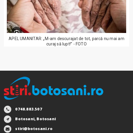
APEL UMANITAR: „M-am descurajat de tot, parcă nu mai am
curaj să lupt!” - FOTO
0748.883.507
Botosani, Botosani
stiri@botosani.ro