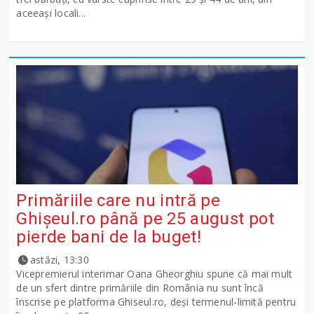
aceeași locali...
Primăriile care nu intră pe
Ghişeul.ro până pe 25 august pot
pierde bani de la buget!
astăzi, 13:30
Vicepremierul interimar Oana Gheorghiu spune că mai mult
de un sfert dintre primăriile din România nu sunt încă
înscrise pe platforma Ghiseul.ro, deși termenul-limită pentru