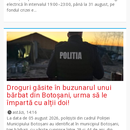
electrică în intervalul 19:00–23:00, până la 31 august, pe
fondul crizei e...
Droguri găsite în buzunarul unui
bărbat din Botoșani, urma să le
împartă cu alții doi!
astăzi, 14:16
La data de 05 august 2026, polițiștii din cadrul Poliției
Municipiului Botoșani au identificat în municipiul Botoșani,
trei bărbați, cu vârste cuprinse între 29 și 44 de ani, din