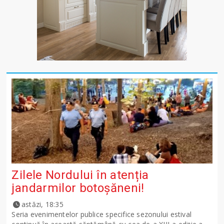
Zilele Nordului în atenția
jandarmilor botoșăneni!
astăzi, 18:35
Seria evenimentelor publice specifice sezonului estival