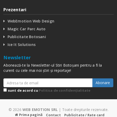
Prezentari
WebEmotion Web Design
Magic Car Parc Auto
Publicitate Botosani
Ice It Solutions
Newsletter
Abonează-te la Newsletter-ul Stiri Botoșani pentru a fi la
curent cu cele mai noi știri și reportaje!
Abonare
sunt de acord cu
Politica de confidențialitate
© 2026
WEB EMOTION SRL
| Toate drepturile rezervate.
Prima pagină
Contact
Publicitate / Rate card