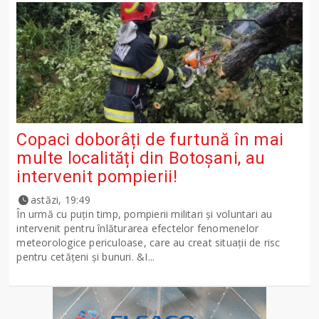
Copaci doborâți de furtună în mai
multe localități din Botoșani, au
intervenit pompierii!
astăzi, 19:49
În urmă cu puțin timp, pompierii militari și voluntari au
intervenit pentru înlăturarea efectelor fenomenelor
meteorologice periculoase, care au creat situații de risc
pentru cetățeni și bunuri. &I...