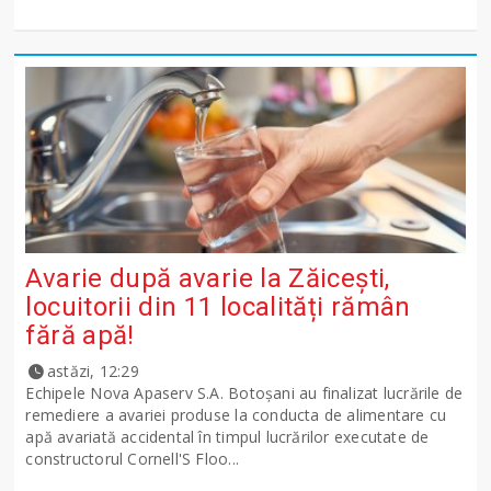
Avarie după avarie la Zăicești,
locuitorii din 11 localități rămân
fără apă!
astăzi, 12:29
Echipele Nova Apaserv S.A. Botoșani au finalizat lucrările de
remediere a avariei produse la conducta de alimentare cu
apă avariată accidental în timpul lucrărilor executate de
constructorul Cornell'S Floo...