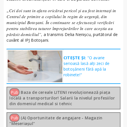
„Cei doi sunt in afara oricărui pericol și au fost internați in
Centrul de primire a copilului în regim de urgență, din
municipiul Botoșani. În continuare se efectuează verificări
pentru stabilirea tuturor împrejurărilor în care aceștia au
părăsit domiciliul”,
a transmis Delia Nenișcu, purtătorul de
cuvânt al IPJ Botoșani.
CITEȘTE ȘI:
"O avarie
serioasă lasă alți zeci de
botoșăneni fără apă la
robinete!"
Pub
Baza de cereale LITENI revoluționează piața
locală a transporturilor! Salarii la nivelul profesiilor
din domeniul medical si tehnic
Pub
(A) Oportunitate de angajare - Magazin
"Meseriașul"