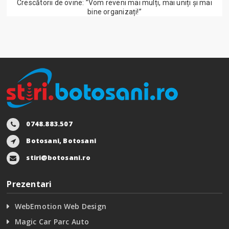
Crescătorii de ovine: ”Vom reveni mai mulți, mai uniți și mai
bine organizați!”
0748.883.507
Botosani, Botosani
stiri@botosani.ro
Prezentari
WebEmotion Web Design
Magic Car Parc Auto