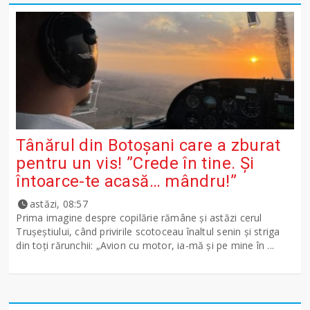
Tânărul din Botoșani care a zburat
pentru un vis! ”Crede în tine. Și
întoarce-te acasă… mândru!”
astăzi, 08:57
Prima imagine despre copilărie rămâne și astăzi cerul
Trușeștiului, când privirile scotoceau înaltul senin și striga
din toți rărunchii: „Avion cu motor, ia-mă și pe mine în ...