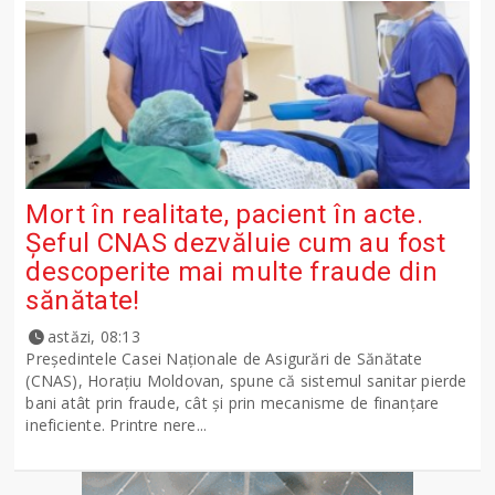
Mort în realitate, pacient în acte.
Șeful CNAS dezvăluie cum au fost
descoperite mai multe fraude din
sănătate!
astăzi, 08:13
Președintele Casei Naționale de Asigurări de Sănătate
(CNAS), Horațiu Moldovan, spune că sistemul sanitar pierde
bani atât prin fraude, cât și prin mecanisme de finanțare
ineficiente. Printre nere...