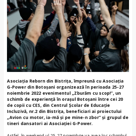
Asociația Reborn din Bistrița, împreună cu Asociația
G-Power din Botoșani organizează în perioada 25-27
noiembrie 2022 evenimentul „Zburăm cu scop!”, un
schimb de experiență în orașul Botoșani între cei 20
de copii cu CES, din Centrul Școlar de Educație
Incluzivă, nr.2 din Bistrița, beneficiari ai proiectului
„Avion cu motor, ia-mă și pe mine-n zbor” și grupul de
tineri dansatori ai Asociației G-Power.
Astfel, în weekend-ul 25-27 noiembrie va avea loc schimbul