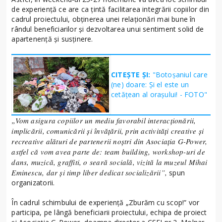
de experiență ce are ca țintă facilitarea integrării copiilor din
cadrul proiectului, obținerea unei relaționări mai bune în
rândul beneficiarilor și dezvoltarea unui sentiment solid de
apartenență și susținere.
CITEȘTE ȘI:
"Botoșaniul care
(ne) doare: Și el este un
cetățean al orașului! - FOTO"
„Vom asigura copiilor un mediu favorabil interacționării,
implicării, comunicării și învățării, prin activități creative și
recreative alături de partenerii noștri din Asociația G-Power,
astfel că vom avea parte de: team building, workshop-uri de
dans, muzică, graffiti, o seară socială, vizită la muzeul Mihai
Eminescu, dar și timp liber dedicat socializării”,
spun
organizatorii.
În cadrul schimbului de experiență „Zburăm cu scop!” vor
participa, pe lângă beneficiarii proiectului, echipa de proiect