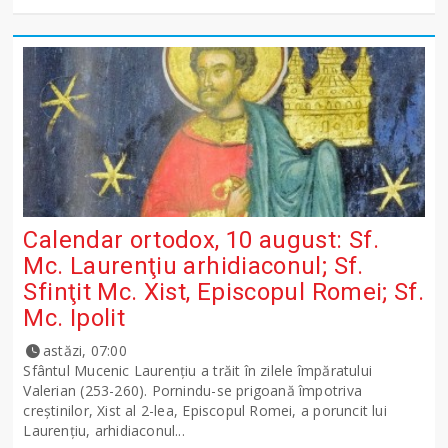
Calendar ortodox, 10 august: Sf.
Mc. Laurenţiu arhidiaconul; Sf.
Sfinţit Mc. Xist, Episcopul Romei; Sf.
Mc. Ipolit
astăzi, 07:00
Sfântul Mucenic Laurenţiu a trăit în zilele împăratului
Valerian (253-260). Pornindu-se prigoană împotriva
creştinilor, Xist al 2-lea, Episcopul Romei, a poruncit lui
Laurenţiu, arhidiaconul...