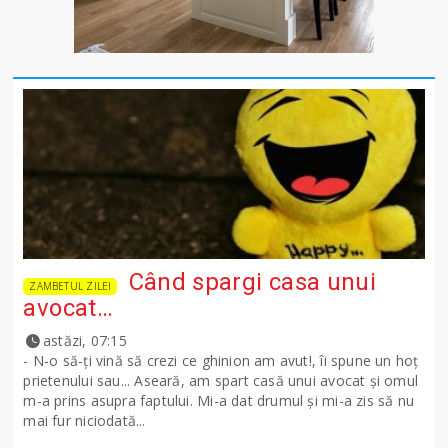
Când spargi casa unui
ZAMBETUL ZILEI
avocat…
astăzi, 07:15
- N-o să-ţi vină să crezi ce ghinion am avut!, îi spune un hoţ
prietenului sau... Aseară, am spart casă unui avocat şi omul
m-a prins asupra faptului. Mi-a dat drumul şi mi-a zis să nu
mai fur niciodată...