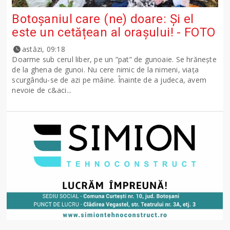
Botoșaniul care (ne) doare: Și el
este un cetățean al orașului! - FOTO
astăzi, 09:18
Doarme sub cerul liber, pe un ”pat” de gunoaie. Se hrănește
de la ghena de gunoi. Nu cere nimic de la nimeni, viața
scurgându-se de azi pe mâine. Înainte de a judeca, avem
nevoie de c&aci...