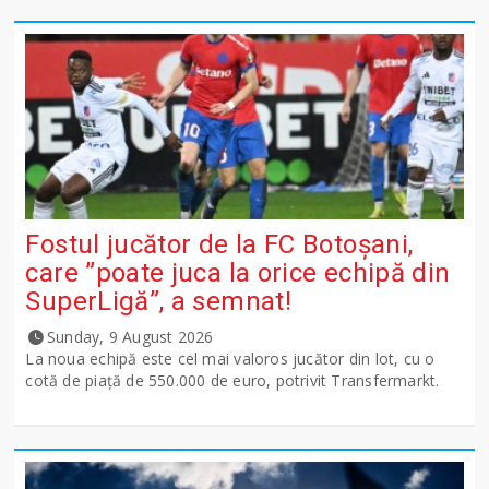
Fostul jucător de la FC Botoșani,
care ”poate juca la orice echipă din
SuperLigă”, a semnat!
Sunday, 9 August 2026
La noua echipă este cel mai valoros jucător din lot, cu o
cotă de piață de 550.000 de euro, potrivit Transfermarkt.