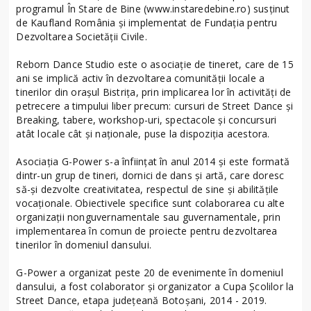
programul În Stare de Bine (www.instaredebine.ro) susținut
de Kaufland România și implementat de Fundația pentru
Dezvoltarea Societății Civile.
Reborn Dance Studio este o asociație de tineret, care de 15
ani se implică activ în dezvoltarea comunității locale a
tinerilor din orașul Bistrița, prin implicarea lor în activități de
petrecere a timpului liber precum: cursuri de Street Dance și
Breaking, tabere, workshop-uri, spectacole și concursuri
atât locale cât și naționale, puse la dispoziția acestora.
Asociația G-Power s-a înființat în anul 2014 și este formată
dintr-un grup de tineri, dornici de dans și artă, care doresc
să-și dezvolte creativitatea, respectul de sine și abilitățile
vocaționale. Obiectivele specifice sunt colaborarea cu alte
organizații nonguvernamentale sau guvernamentale, prin
implementarea în comun de proiecte pentru dezvoltarea
tinerilor în domeniul dansului.
G-Power a organizat peste 20 de evenimente în domeniul
dansului, a fost colaborator și organizator a Cupa Școlilor la
Street Dance, etapa județeană Botoșani, 2014 - 2019.