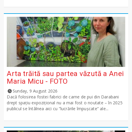
Arta trăită sau partea văzută a Anei
Maria Micu - FOTO
Sunday, 9 August 2026
Dacă folosirea fostei fabrici de carne de pui din Darabani
drept spațiu expozițional nu a mai fost o noutate – în 2025
publicul se întâlnea aici cu ”lucrările împușcate” ale...