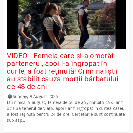
VIDEO - Femeia care și-a omorât
partenerul, apoi l-a îngropat în
curte, a fost reținută! Criminaliștii
au stabilit cauza morții bărbatului
de 48 de ani
Sunday, 9 August 2026
Duminică, 9 august, femeia de 50 de ani, bănuită că și-ar fi
ucis partenerul de viață, apoi l-ar fi îngropat în curtea casei,
a fost reținută pentru 24 de ore. Cercetările sunt continuate
sub asp...