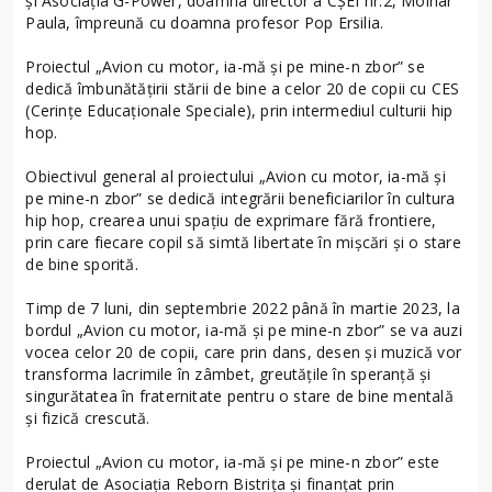
și Asociația G-Power, doamna director a CŞEI nr.2, Molnar
Paula, împreună cu doamna profesor Pop Ersilia.
Proiectul „Avion cu motor, ia-mă și pe mine-n zbor” se
dedică îmbunătățirii stării de bine a celor 20 de copii cu CES
(Cerințe Educaționale Speciale), prin intermediul culturii hip
hop.
Obiectivul general al proiectului „Avion cu motor, ia-mă și
pe mine-n zbor” se dedică integrării beneficiarilor în cultura
hip hop, crearea unui spațiu de exprimare fără frontiere,
prin care fiecare copil să simtă libertate în mișcări și o stare
de bine sporită.
Timp de 7 luni, din septembrie 2022 până în martie 2023, la
bordul „Avion cu motor, ia-mă și pe mine-n zbor” se va auzi
vocea celor 20 de copii, care prin dans, desen și muzică vor
transforma lacrimile în zâmbet, greutățile în speranță și
singurătatea în fraternitate pentru o stare de bine mentală
și fizică crescută.
Proiectul „Avion cu motor, ia-mă și pe mine-n zbor” este
derulat de Asociația Reborn Bistrița și finanțat prin