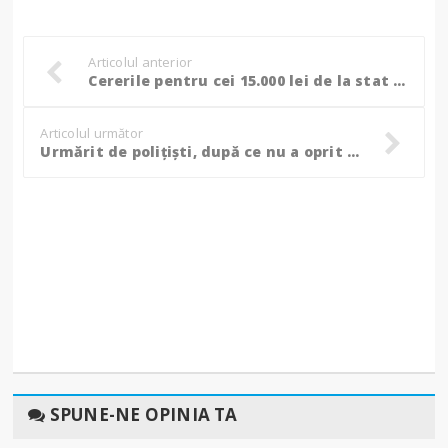
Articolul anterior
Cererile pentru cei 15.000 lei de la stat pentru proceduri de fertilizare pot fi depuse din 5 decembrie
Articolul următor
Urmărit de polițiști, după ce nu a oprit la semnalul acestora. Șoferul era mort de beat
SPUNE-NE OPINIA TA