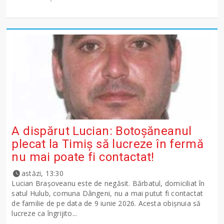
A dispărut Lucian: Botoșăneanul
plecat la Timiș să lucreze în fermă
nu mai poate fi contactat!
astăzi, 13:30
Lucian Brașoveanu este de negăsit. Bărbatul, domiciliat în
satul Hulub, comuna Dângeni, nu a mai putut fi contactat
de familie de pe data de 9 iunie 2026. Acesta obișnuia să
lucreze ca îngrijito...