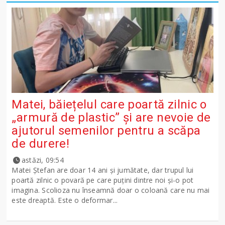
Matei, băiețelul care poartă zilnic o
„armură de plastic” și are nevoie de
ajutorul semenilor pentru a scăpa
de durere!
astăzi, 09:54
Matei Ștefan are doar 14 ani și jumătate, dar trupul lui
poartă zilnic o povară pe care puțini dintre noi și-o pot
imagina. Scolioza nu înseamnă doar o coloană care nu mai
este dreaptă. Este o deformar...