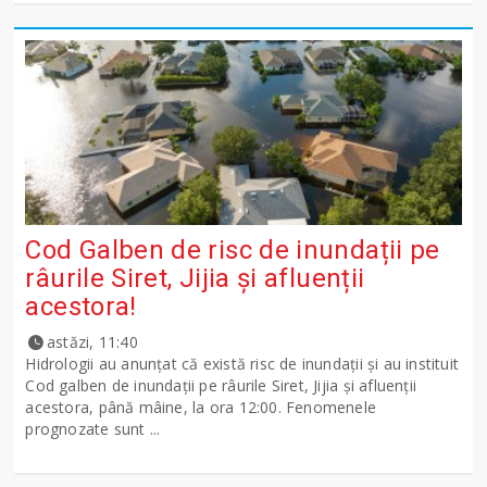
Cod Galben de risc de inundații pe
râurile Siret, Jijia și afluenții
acestora!
astăzi, 11:40
Hidrologii au anunțat că există risc de inundații și au instituit
Cod galben de inundații pe râurile Siret, Jijia și afluenții
acestora, până mâine, la ora 12:00. Fenomenele
prognozate sunt ...