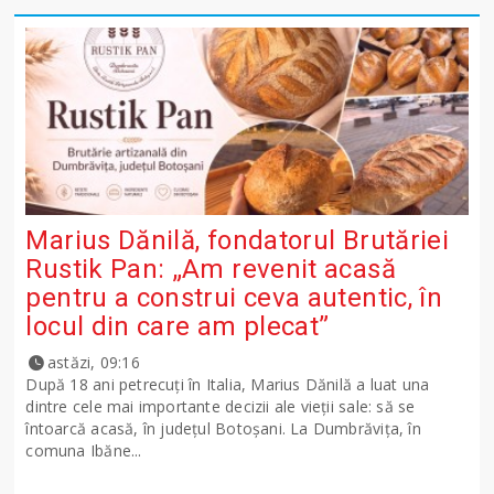
Marius Dănilă, fondatorul Brutăriei
Rustik Pan: „Am revenit acasă
pentru a construi ceva autentic, în
locul din care am plecat”
astăzi, 09:16
După 18 ani petrecuți în Italia, Marius Dănilă a luat una
dintre cele mai importante decizii ale vieții sale: să se
întoarcă acasă, în județul Botoșani. La Dumbrăvița, în
comuna Ibăne...