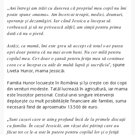
„Ani întregi am trăit cu durerea că propriul meu copil nu îmi
poate spune «mama». Am încercat terapii, medici, drumuri,
speranțe și dezamăgiri. Iar când Jessica a început să
vorbească și să ne privească altfel, am simțit pentru prima
dată că nu o pierd.
Astăzi, ca mamă, îmi este greu să accept că totul s-ar putea
opri doar pentru că nu mai avem bani. Nu cer milă pentru
copilul meu. Cer doar o șansă pentru fetița mea să continue
ceea ce a început cu atât de multă luptă și sacrificiu
”, spune
Liveta Hunor, mama Jessicăi.
Familia Hunor locuiește în România și își crește cei doi copii
din venituri modeste. Tatăl lucrează în agricultură, iar mama
este însoțitor personal. Costul unei singure intervenții
depășește cu mult posibilitățile financiare ale familiei, suma
necesară fiind de aproximativ 13.500 de euro.
Sunt cazuri care te ating profund încă de la primele discuții
„
cu familia. În cazul Jessicăi, am văzut doi părinți care au
făcut tot ce le-a stat în putere pentru copilul lor și o fetiță