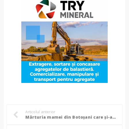
Articolul anterior
Mărturia mamei din Botoșani care și-ar fi îngropat bebelușul după naștere: „Am intrat în panică, nu știam ce să fac”