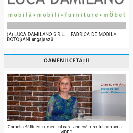
(A) LUCA DAMILANO S.R.L. – FABRICA DE MOBILĂ
BOTOȘANI angajează:
OAMENII CETĂȚII
Cornelia Bălănescu, medicul care vindecă trecutul prin scris! -
VIDEO