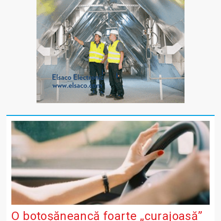
O botoșăneancă foarte „curajoasă”