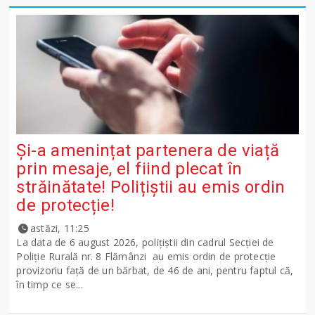
Și-a amenințat partenera de viață
prin mesaje, el fiind plecat în
străinătate! Polițiștii au emis ordin
de protecție!
astăzi, 11:25
La data de 6 august 2026, polițiștii din cadrul Secției de
Poliție Rurală nr. 8 Flămânzi au emis ordin de protecție
provizoriu față de un bărbat, de 46 de ani, pentru faptul că,
în timp ce se...