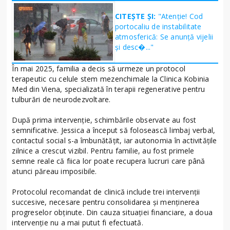
CITEȘTE ȘI:
"Atenție! Cod
portocaliu de instabilitate
atmosferică: Se anunță vijelii
și desc�..."
În mai 2025, familia a decis să urmeze un protocol
terapeutic cu celule stem mezenchimale la Clinica Kobinia
Med din Viena, specializată în terapii regenerative pentru
tulburări de neurodezvoltare.
După prima intervenție, schimbările observate au fost
semnificative. Jessica a început să folosească limbaj verbal,
contactul social s-a îmbunătățit, iar autonomia în activitățile
zilnice a crescut vizibil. Pentru familie, au fost primele
semne reale că fiica lor poate recupera lucruri care până
atunci păreau imposibile.
Protocolul recomandat de clinică include trei intervenții
succesive, necesare pentru consolidarea și menținerea
progreselor obținute. Din cauza situației financiare, a doua
intervenție nu a mai putut fi efectuată.