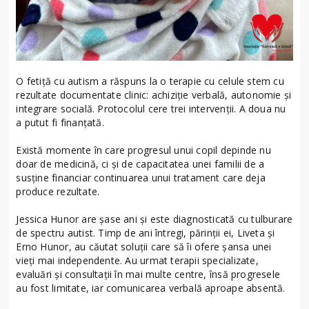
O fetiță cu autism a răspuns la o terapie cu celule stem cu
rezultate documentate clinic: achiziție verbală, autonomie și
integrare socială. Protocolul cere trei intervenții. A doua nu
a putut fi finanțată.
Există momente în care progresul unui copil depinde nu
doar de medicină, ci și de capacitatea unei familii de a
susține financiar continuarea unui tratament care deja
produce rezultate.
Jessica Hunor are șase ani și este diagnosticată cu tulburare
de spectru autist. Timp de ani întregi, părinții ei, Liveta și
Erno Hunor, au căutat soluții care să îi ofere șansa unei
vieți mai independente. Au urmat terapii specializate,
evaluări și consultații în mai multe centre, însă progresele
au fost limitate, iar comunicarea verbală aproape absentă.