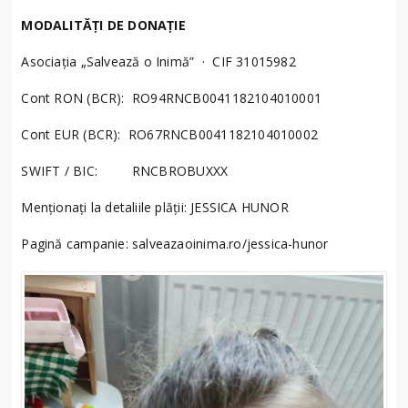
MODALITĂȚI DE DONAȚIE
Asociația „Salvează o Inimă” · CIF 31015982
Cont RON (BCR): RO94RNCB0041182104010001
Cont EUR (BCR): RO67RNCB0041182104010002
SWIFT / BIC: RNCBROBUXXX
Menționați la detaliile plății: JESSICA HUNOR
Pagină campanie: salveazaoinima.ro/jessica-hunor