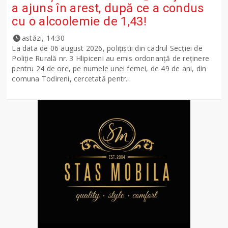
a ajuns în arest, după ce a condus
cu o alcoolemie de 1,43!
astăzi, 14:30
La data de 06 august 2026, polițiștii din cadrul Secției de
Poliție Rurală nr. 3 Hlipiceni au emis ordonanță de reținere
pentru 24 de ore, pe numele unei femei, de 49 de ani, din
comuna Todireni, cercetată pentr...