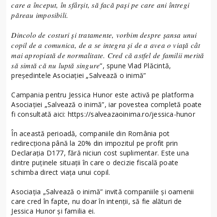
care a început, în sfârșit, să facă pași pe care ani întregi
păreau imposibili.
Dincolo de costuri și tratamente, vorbim despre șansa unui
copil de a comunica, de a se integra și de a avea o viață cât
mai apropiată de normalitate. Cred că astfel de familii merită
să simtă că nu luptă singure
”, spune Vlad Plăcintă,
președintele Asociației „Salvează o inimă”
Campania pentru Jessica Hunor este activă pe platforma
Asociației „Salvează o inimă”, iar povestea completă poate
fi consultată aici: https://salveazaoinima.ro/jessica-hunor
În această perioadă, companiile din România pot
redirecționa până la 20% din impozitul pe profit prin
Declarația D177, fără niciun cost suplimentar. Este una
dintre puținele situații în care o decizie fiscală poate
schimba direct viața unui copil.
Asociația „Salvează o inimă” invită companiile și oamenii
care cred în fapte, nu doar în intenții, să fie alături de
Jessica Hunor și familia ei.