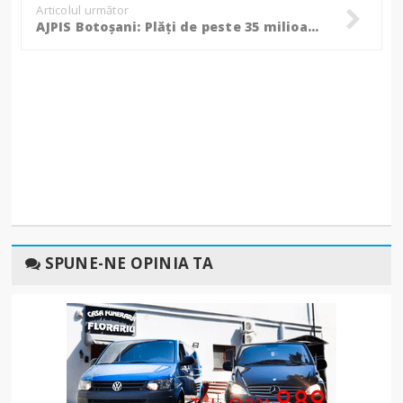
Articolul următor
AJPIS Botoșani: Plăți de peste 35 milioane de lei pentru alocații, indemnizații de creștere a copilului și stimulent de inserție!
SPUNE-NE OPINIA TA