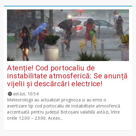
Atenție! Cod portocaliu de
instabilitate atmosferică: Se anunță
vijelii și descărcări electrice!
astăzi, 10:54
Meteorologii au actualizat prognoza și au emis o
avertizare tip cod portocaliu de instabilitate atmosferică
accentuată pentru județul Botoșani valabilă astăzi, între
orele 12:00 – 23:00. Aceas...