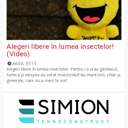
Alegeri libere în lumea insectelor!
(Video)
astăzi, 07:15
Alegeri libere în lumea insectelor. Pentru că urau gândacul,
furnica și viespea au votat insecticidul! Au murit toti, chiar și
greierele, care nu a mers la vot!