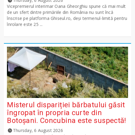
Thursday, 6 August 2026
Vicepremierul interimar Oana Gheorghiu spune că mai mult
de un sfert dintre primăriile din România nu sunt încă
înscrise pe platforma Ghiseul.ro, deși termenul-limită pentru
înrolare este 25 ...
Misterul dispariției bărbatului găsit
îngropat în propria curte din
Botoșani. Concubina este suspectă!
Thursday, 6 August 2026