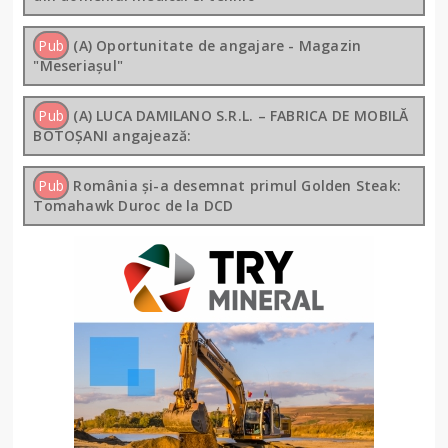
Pub
(A) Oportunitate de angajare - Magazin
"Meseriașul"
Pub
(A) LUCA DAMILANO S.R.L. – FABRICA DE MOBILĂ
BOTOȘANI angajează:
Pub
România și-a desemnat primul Golden Steak:
Tomahawk Duroc de la DCD