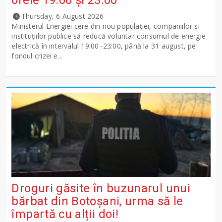
orele 19:00 și 23:00”
Thursday, 6 August 2026
Ministerul Energiei cere din nou populației, companiilor și
instituțiilor publice să reducă voluntar consumul de energie
electrică în intervalul 19:00–23:00, până la 31 august, pe
fondul crizei e...
Droguri găsite în buzunarul unui
bărbat din Botoșani, urma să le
împartă cu alții doi!