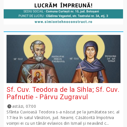
Sf. Cuv. Teodora de la Sihla; Sf. Cuv.
Pafnutie - Pârvu Zugravul
astăzi, 07:00
Sfânta Cuvioasă Teodora s-a născut pe la jumătatea sec. al
17-lea în satul Vânători, jud. Neamţ. Căsătorită împotriva
voinţei ei cu un tânăr evlavios din Ismail şi neavând c...