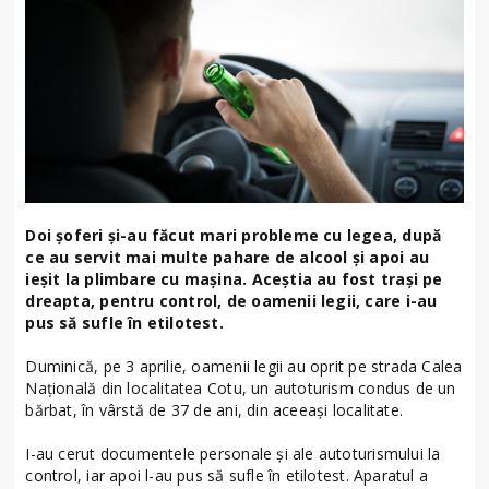
Doi șoferi și-au făcut mari probleme cu legea, după
ce au servit mai multe pahare de alcool și apoi au
ieșit la plimbare cu mașina. Aceștia au fost trași pe
dreapta, pentru control, de oamenii legii, care i-au
pus să sufle în etilotest.
Duminică, pe 3 aprilie, oamenii legii au oprit pe strada Calea
Națională din localitatea Cotu, un autoturism condus de un
bărbat, în vârstă de 37 de ani, din aceeași localitate.
I-au cerut documentele personale și ale autoturismului la
control, iar apoi l-au pus să sufle în etilotest. Aparatul a