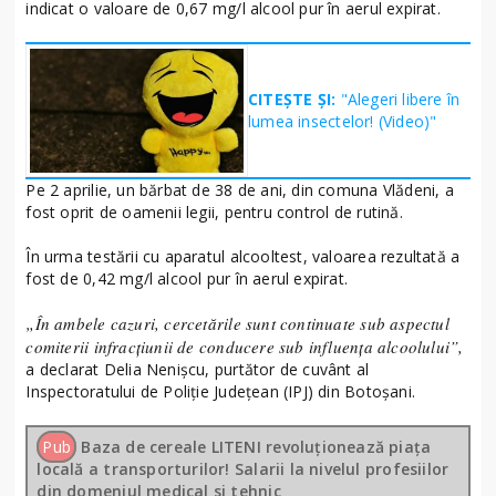
indicat o valoare de 0,67 mg/l alcool pur în aerul expirat.
CITEȘTE ȘI:
"Alegeri libere în
lumea insectelor! (Video)"
Pe 2 aprilie, un bărbat de 38 de ani, din comuna Vlădeni, a
fost oprit de oamenii legii, pentru control de rutină.
În urma testării cu aparatul alcooltest, valoarea rezultată a
fost de 0,42 mg/l alcool pur în aerul expirat.
„În ambele cazuri, cercetările sunt continuate sub aspectul
comiterii infracțiunii de conducere sub influența alcoolului”,
a declarat Delia Nenișcu, purtător de cuvânt al
Inspectoratului de Poliție Județean (IPJ) din Botoșani.
Pub
Baza de cereale LITENI revoluționează piața
locală a transporturilor! Salarii la nivelul profesiilor
din domeniul medical si tehnic