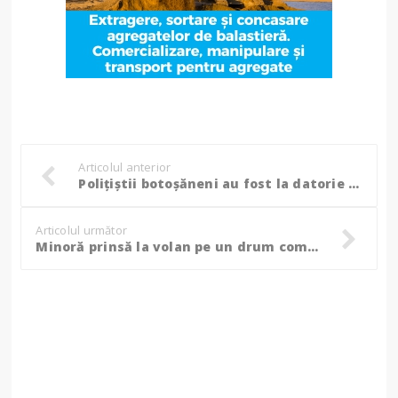
Articolul anterior
Polițiștii botoșăneni au fost la datorie și în acest weekend. Acțiunile s-au lăsat cu amenzi de peste 70.000 de lei
Articolul următor
Minoră prinsă la volan pe un drum comunal