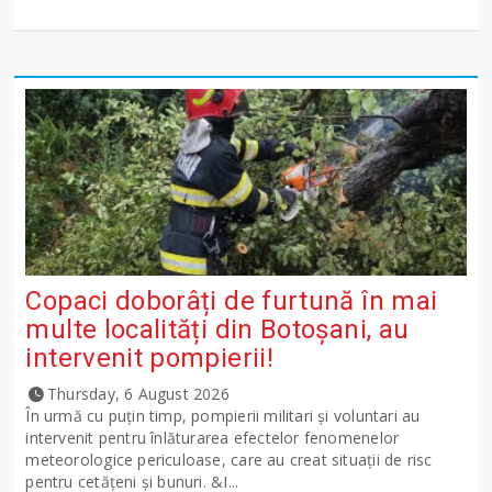
Copaci doborâți de furtună în mai
multe localități din Botoșani, au
intervenit pompierii!
Thursday, 6 August 2026
În urmă cu puțin timp, pompierii militari și voluntari au
intervenit pentru înlăturarea efectelor fenomenelor
meteorologice periculoase, care au creat situații de risc
pentru cetățeni și bunuri. &I...