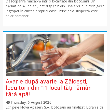
Descoperire macabră într-o localitate din Botoșani. Un
bărbat de 48 de ani, dat dispărut din luna aprilie, a fost găsit
îngropat în curtea propriei case. Principala suspectă este
chiar partener...
Avarie după avarie la Zăicești,
locuitorii din 11 localități rămân
fără apă!
Thursday, 6 August 2026
Echipele Nova Apaserv S.A. Botoșani au finalizat lucrările de