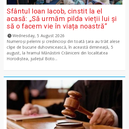
Sfântul Ioan Iacob, cinstit la el
acasă: „Să urmăm pilda vieții lui și
să o facem vie în viața noastră”
Wednesday, 5 August 2026
Numeroși pelerini și credincioși din toată țara au trăit alese
clipe de bucurie duhovnicească, în această dimineață, 5
august, la hramul Mănăstirii Crăiniceni din localitatea
Horodiștea, județul Boto...