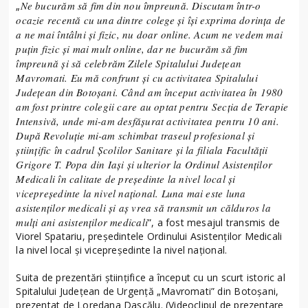
Ne bucurăm să fim din nou împreună. Discutam într-o
„
ocazie recentă cu una dintre colege și își exprima dorința de
a ne mai întâlni și fizic, nu doar online. Acum ne vedem mai
puțin fizic și mai mult online, dar ne bucurăm să fim
împreună și să celebrăm Zilele Spitalului Județean
Mavromati. Eu mă confrunt și cu activitatea Spitalului
Județean din Botoșani. Când am început activitatea în 1980
am fost printre colegii care au optat pentru Secția de Terapie
Intensivă, unde mi-am desfășurat activitatea pentru 10 ani.
După Revoluție mi-am schimbat traseul profesional și
științific în cadrul Școlilor Sanitare și la filiala Facultății
Grigore T. Popa din Iași și ulterior la Ordinul Asistenților
Medicali în calitate de președinte la nivel local și
vicepreședinte la nivel național. Luna mai este luna
asistenților medicali și aș vrea să transmit un călduros la
mulți ani asistenților medicali
”, a fost mesajul transmis de
Viorel Spatariu, președintele Ordinului Asistenților Medicali
la nivel local și vicepreședinte la nivel național.
Suita de prezentări științifice a început cu un scurt istoric al
Spitalului Județean de Urgență „Mavromati” din Botoșani,
prezentat de Loredana Dascălu. (Videoclipul de prezentare