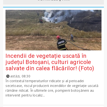
Incendii de vegetație uscată în
județul Botoșani, culturi agricole
salvate din calea flăcărilor! (Foto)
astăzi, 08:30
În contextul temperaturilor ridicate și al perioadei
secetoase, riscul producerii incendiilor de vegetație uscată
rămâne ridicat. În ultimele ore, pompierii botoșăneni au
intervenit pentru localiz...