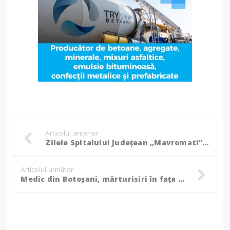
Articolul anterior
Zilele Spitalului Județean „Mavromati” la debut, invitați de seamă și mesaje video de la reputați medici! (Foto, Video)
Articolul următor
Medic din Botoșani, mărturisiri în fața colegilor din Regiunea Moldovei: „Un pacient m-a întrebat care boli sunt mai...” (Foto, Video)