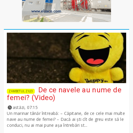
De ce navele au nume de
ZAMBETUL ZILEI
femei? (Video)
astăzi, 07:15
Un marinar tânăr întreabă: – Căpitane, de ce cele mai multe
nave au nume de femei? – Dacă ai şti cît de greu este să le
conduci, nu ai mai pune așa întrebări st...