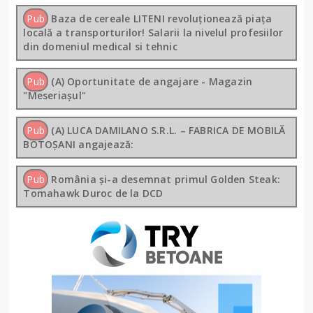
Pub
Baza de cereale LITENI revoluționează piața
locală a transporturilor! Salarii la nivelul profesiilor
din domeniul medical si tehnic
Pub
(A) Oportunitate de angajare - Magazin
"Meseriașul"
Pub
(A) LUCA DAMILANO S.R.L. – FABRICA DE MOBILĂ
BOTOȘANI angajează:
Pub
România și-a desemnat primul Golden Steak:
Tomahawk Duroc de la DCD