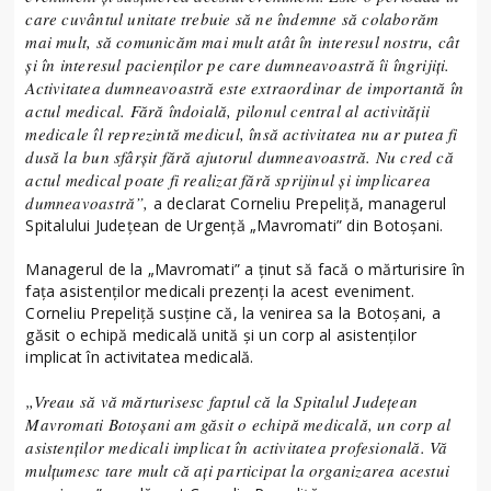
care cuvântul unitate trebuie să ne îndemne să colaborăm
mai mult, să comunicăm mai mult atât în interesul nostru, cât
și în interesul pacienților pe care dumneavoastră îi îngrijiți.
Activitatea dumneavoastră este extraordinar de importantă în
actul medical. Fără îndoială, pilonul central al activității
medicale îl reprezintă medicul, însă activitatea nu ar putea fi
dusă la bun sfârșit fără ajutorul dumneavoastră. Nu cred că
actul medical poate fi realizat fără sprijinul și implicarea
dumneavoastră”,
a declarat Corneliu Prepeliță, managerul
Spitalului Județean de Urgență „Mavromati” din Botoșani.
Managerul de la „Mavromati” a ținut să facă o mărturisire în
fața asistenților medicali prezenți la acest eveniment.
Corneliu Prepeliță susține că, la venirea sa la Botoșani, a
găsit o echipă medicală unită și un corp al asistenților
implicat în activitatea medicală.
„Vreau să vă mărturisesc faptul că la Spitalul Județean
Mavromati Botoșani am găsit o echipă medicală, un corp al
asistenților medicali implicat în activitatea profesională. Vă
mulțumesc tare mult că ați participat la organizarea acestui