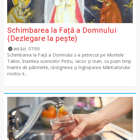
Schimbarea la Față a Domnului
(Dezlegare la peşte)
astăzi, 07:00
Schimbarea la Față a Domnului s-a petrecut pe Muntele
Tabor, înaintea ucenicilor Petru, Iacov și Ioan, cu puțin timp
înainte de pătimirile, răstignirea și îngroparea Mântuitorului
nostru Ii...