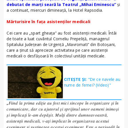
debutat de marți seară la Teatrul „Mihai Eminescu”
și
a continuat, miercuri dimineață, la Hotel Rapsodia.
Mărturisire în fața asistenților medicali
Cei care au „spart gheața” au fost asistenții medicali. Întâi
de toate a luat cuvântul Corneliu Prepeliță, managerul
Spitalului Județean de Urgență „Mavromati” din Botoșani,
care a ținut să aprecieze activitatea pe care asistenții
medicali o desfășoară în colectivul unității medicale.
CITEȘTE ȘI:
"De ce navele au
nume de femei? (Video)"
Fiind la prima ediție au fost mici sincope în organizare și în
„
comunicare, dar cu ajutorul și sprijinul unor oameni inimoși
și implicați le-am depășit. Mulți dintre dumneavoastră,
asistenții medicali, v-ați implicat în organizarea acestui
eveniment și susținerea acestui eveniment. Este o perioadă în