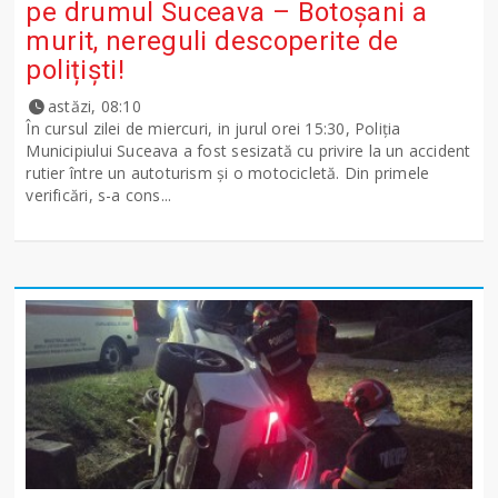
pe drumul Suceava – Botoșani a
murit, nereguli descoperite de
polițiști!
astăzi, 08:10
În cursul zilei de miercuri, in jurul orei 15:30, Poliția
Municipiului Suceava a fost sesizată cu privire la un accident
rutier între un autoturism și o motocicletă. Din primele
verificări, s-a cons...