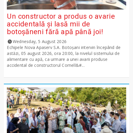
Un constructor a produs o avarie
accidentală și lasă mii de
botoșăneni fără apă până joi!
Wednesday, 5 August 2026
Echipele Nova Apaserv S.A. Botoșani intervin începând de
astăzi, 05 august 2026, ora 20:00, la nivelul sistemului de
alimentare cu apă, ca urmare a unei avarii produse
accidental de constructorul Cornell&#...