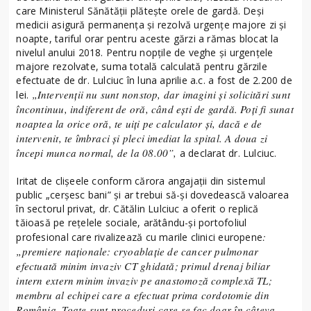
care Ministerul Sănătății plătește orele de gardă. Deși
medicii asigură permanența și rezolvă urgențe majore zi și
noapte, tariful orar pentru aceste gărzi a rămas blocat la
nivelul anului 2018. Pentru nopțile de veghe și urgențele
majore rezolvate, suma totală calculată pentru gărzile
efectuate de dr. Lulciuc în luna aprilie a.c. a fost de 2.200 de
„Intervenții nu sunt nonstop, dar imagini și solicitări sunt
lei.
încontinuu, indiferent de oră, când ești de gardă. Poți fi sunat
noaptea la orice oră, te uiți pe calculator și, dacă e de
intervenit, te îmbraci și pleci imediat la spital. A doua zi
începi munca normal, de la 08.00”,
a declarat dr. Lulciuc.
Iritat de clișeele conform cărora angajații din sistemul
public „cerșesc bani” și ar trebui să-și dovedească valoarea
în sectorul privat, dr. Cătălin Lulciuc a oferit o replică
tăioasă pe rețelele sociale, arătându-și portofoliul
:
profesional care rivalizează cu marile clinici europene
„premiere naționale: cryoablație de cancer pulmonar
efectuată minim invaziv CT ghidată; primul drenaj biliar
intern extern minim invaziv pe anastomoză complexă TL;
membru al echipei care a efectuat prima cordotomie din
România. Toate sunt proceduri care se fac doar în câteva