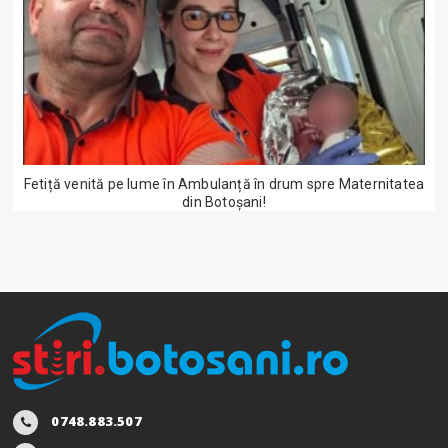
Fetiță venită pe lume în Ambulanță în drum spre Maternitatea
din Botoșani!
0748.883.507