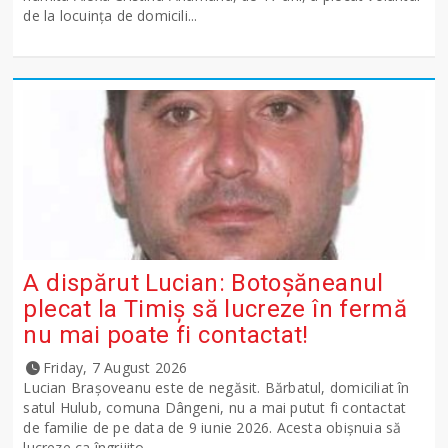
de la locuința de domicili...
A dispărut Lucian: Botoșăneanul
plecat la Timiș să lucreze în fermă
nu mai poate fi contactat!
Friday, 7 August 2026
Lucian Brașoveanu este de negăsit. Bărbatul, domiciliat în
satul Hulub, comuna Dângeni, nu a mai putut fi contactat
de familie de pe data de 9 iunie 2026. Acesta obișnuia să
lucreze ca îngrijito...