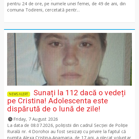
pentru 24 de ore, pe numele unei femei, de 49 de ani, din
comuna Todireni, cercetată pentr...
Sunați la 112 dacă o vedeți
NEWS ALERT
pe Cristina! Adolescenta este
dispărută de o lună de zile!
Friday, 7 August 2026
La data de 08.07.2026, polițistii din cadrul Secției de Poliție
Rurală nr. 4 Dorohoi au fost sesizați cu privire la faptul că
numita Alexa Cristina-Anamaria, de 17 ani, a plecat voluntar