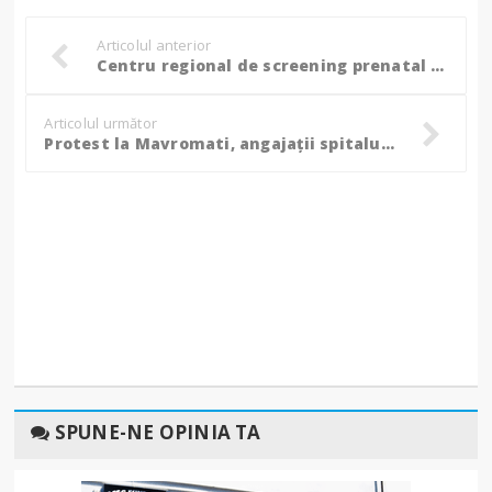
Articolul anterior
Centru regional de screening prenatal şi neonatal pentru Regiunea de Dezvoltare Nord-Est!
Articolul următor
Protest la Mavromati, angajații spitalului au intrat în grevă japoneză: ”Bani mai puțini, muncă mai multă!” – FOTO, VIDEO
SPUNE-NE OPINIA TA