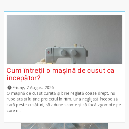
Cum întreții o mașină de cusut ca
începător?
Friday, 7 August 2026
O mașină de cusut curată și bine reglată coase drept, nu
rupe ața și îți ține proiectul în ritm. Una neglijată începe să
sară peste cusături, să adune scame și să facă zgomote pe
care n...