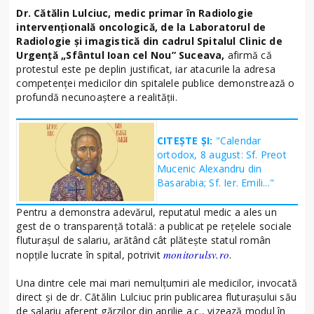
Dr. Cătălin Lulciuc, medic primar în Radiologie
intervențională oncologică, de la Laboratorul de
Radiologie și imagistică din cadrul Spitalul Clinic de
Urgență „Sfântul Ioan cel Nou” Suceava,
afirmă că
protestul este pe deplin justificat, iar atacurile la adresa
competenței medicilor din spitalele publice demonstrează o
profundă necunoaștere a realității.
CITEȘTE ȘI:
"Calendar
ortodox, 8 august: Sf. Preot
Mucenic Alexandru din
Basarabia; Sf. Ier. Emili..."
Pentru a demonstra adevărul, reputatul medic a ales un
gest de o transparență totală: a publicat pe rețelele sociale
fluturașul de salariu, arătând cât plătește statul român
monitorulsv.ro
nopțile lucrate în spital, potrivit
.
Una dintre cele mai mari nemulțumiri ale medicilor, invocată
direct și de dr. Cătălin Lulciuc prin publicarea fluturașului său
de salariu aferent gărzilor din aprilie a.c., vizează modul în