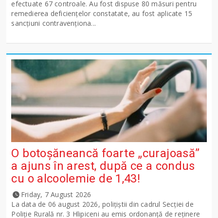
efectuate 67 controale. Au fost dispuse 80 măsuri pentru
remedierea deficiențelor constatate, au fost aplicate 15
sancţiuni contravenționa...
O botoșăneancă foarte „curajoasă”
a ajuns în arest, după ce a condus
cu o alcoolemie de 1,43!
Friday, 7 August 2026
La data de 06 august 2026, polițiștii din cadrul Secției de
Poliție Rurală nr. 3 Hlipiceni au emis ordonanță de reținere