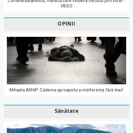
Cornelia Bălănescu, medicul care vindecă trecutul prin scris! -
VIDEO
OPINII
Mihaela ARHIP: Căderea aproapelui și indiferența fără leac!
Sănătate