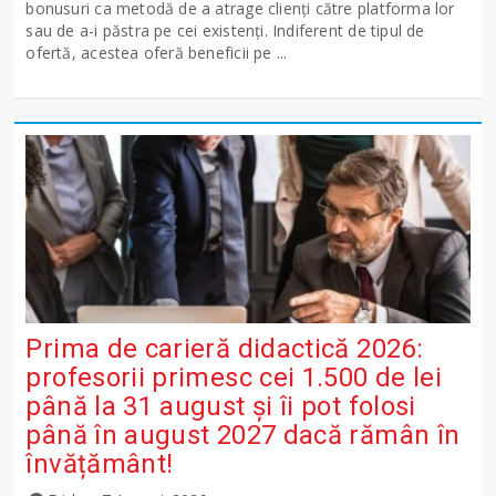
bonusuri ca metodă de a atrage clienți către platforma lor
sau de a-i păstra pe cei existenți. Indiferent de tipul de
ofertă, acestea oferă beneficii pe ...
Prima de carieră didactică 2026:
profesorii primesc cei 1.500 de lei
până la 31 august și îi pot folosi
până în august 2027 dacă rămân în
învățământ!