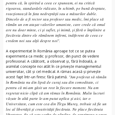
pentru că, în spiritul a ceea ce spuneam, ei nu critică
rigoarea, standardele ridicate, în schimb, pe bună dreptate,
reacționează în fata nedreptății sau a măsurilor duble.
Dincolo de a fi rector sau profesor sau medic, îmi place să
rămân un om atașat valorilor umaniste, care crede că omul
are nu doar minte, ci și suflet, și inimă, și fără o împlinire a
fiecăreia dintre ele rămânem infirmi, indiferent de ceea ce
credem noi sau alții despre noi".
A experimentat în România aproape tot ce se putea
experimenta ca medic și profesor, din punct de vedere
profesional. A călătorit, a observat și, fără îndoială, a
asimilat concepte noi atât în ce privește managementul
universitar, cât și cel medical. A rămas acasă și privește
"Am preferat să rămân
acest fapt într-un firesc fără patimă.
în România nu din lipsă de curaj sau din comoditate, ci
pentru că mi-am găsit un rost în fiecare moment. Nu am
regretat nicio clipă că am rămas în România. Multe lucruri
văzute în altă parte le-am putut aplica și aici, iar o
Universitate, cum este cea din Tîrgu Mureș, trebuie să fie un
loc al libertății și creativității fiecăruia. Ne place fiecăruia
libertatea, fie că este vorba de gândire, de exprimare a unor