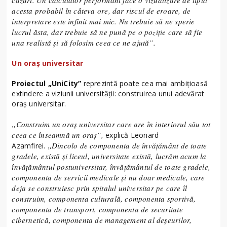
acesta probabil în câteva ore, dar riscul de eroare, de
interpretare este infinit mai mic. Nu trebuie să ne sperie
lucrul ăsta, dar trebuie să ne pună pe o poziție care să fie
una realistă și să folosim ceea ce ne ajută”.
Un oraș universitar
Proiectul „UniCity”
reprezintă poate cea mai ambițioasă
extindere a viziunii universității: construirea unui adevărat
oraș universitar.
„Construim un oraș universitar care are în interiorul său tot
ceea ce înseamnă un oraș”,
explică Leonard
„Dincolo de componenta de învățământ de toate
Azamfirei.
gradele, există și liceul, universitate există, lucrăm acum la
învățământul postuniversitar, învățământul de toate gradele,
componenta de servicii medicale și nu doar medicale, care
deja se construiesc prin spitalul universitar pe care îl
construim, componenta culturală, componenta sportivă,
componenta de transport, componenta de securitate
cibernetică, componenta de management al deșeurilor,