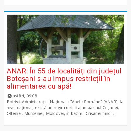
ANAR: În 55 de localități din județul
Botoșani s-au impus restricții în
alimentarea cu apă!
astăzi, 09:08
Potrivit Administraţiei Naţionale "Apele Române" (ANAR), la
nivel naţional, există un regim deficitar în bazinul Crişanei,
Olteniei, Munteniei, Moldovei, în bazinul Crişanei fiind î...