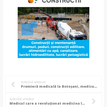
Articolul anterior
Premieră medicală la Botoșani, medicul Paul Turcoman a montat primul stent în noul laborator de angiografie de la Mavromati!
Articolul următor
Medicul care a revoluționat medicina la Botoșani: „Au fost întrebări și neliniști legate de faptul că aș putea să mă întorc la...” (Foto, Video)