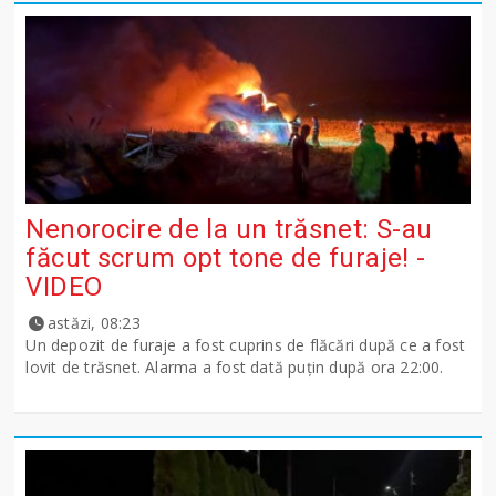
Nenorocire de la un trăsnet: S-au
făcut scrum opt tone de furaje! -
VIDEO
astăzi, 08:23
Un depozit de furaje a fost cuprins de flăcări după ce a fost
lovit de trăsnet. Alarma a fost dată puțin după ora 22:00.