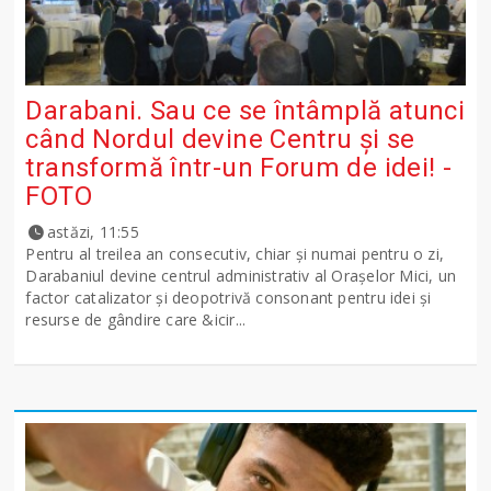
Darabani. Sau ce se întâmplă atunci
când Nordul devine Centru și se
transformă într-un Forum de idei! -
FOTO
astăzi, 11:55
Pentru al treilea an consecutiv, chiar și numai pentru o zi,
Darabaniul devine centrul administrativ al Orașelor Mici, un
factor catalizator și deopotrivă consonant pentru idei și
resurse de gândire care &icir...