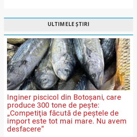
ULTIMELE ȘTIRI
Inginer piscicol din Botoşani, care
produce 300 tone de peşte:
„Competiţia făcută de peştele de
import este tot mai mare. Nu avem
desfacere“