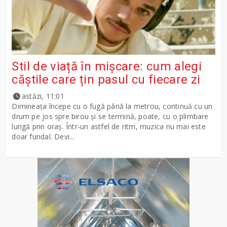
Stil de viață în mișcare: cum alegi
căștile care țin pasul cu fiecare zi
astăzi, 11:01
Dimineața începe cu o fugă până la metrou, continuă cu un
drum pe jos spre birou și se termină, poate, cu o plimbare
lungă prin oraș. Într-un astfel de ritm, muzica nu mai este
doar fundal. Devi...