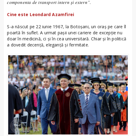
componenta de transport intern și extern”.
Cine este Leondard Azamfirei
S-a născut pe 22 iunie 1967, la Botoşani, un oraș pe care îl
poartă în suflet. A urmat paşii unei cariere de excepție nu
doar în medicină, ci şi în cea universitară. Chiar și în politică
a dovedit decență, eleganță și fermitate.