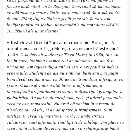
sa de personalități, centrul istoric prin care mă plimb de
fiecare dată când vin în Botoșani, încercând să îmi amintesc
ce adăpostea fiecare clădire care mai există, în urmă cu 40
de ani. Plâng dupa clădirea școlii generale în care am
învățat pentru că școlile, universitățile nu sunt doar clădiri,
ci mărturii ale unor destine".
A fost elev al Liceului Sanitar din municipiul Botoșani. A
urmat medicina la Tîrgu Mureș, oraș în care trăiește până
"Am devenit student la Tîrgu Mureș în 1986, într-un
astăzi.
loc în care, înaintea examenului de admitere, nu am fost
niciodată. Am înțeles după ani că este o greșeală să judeci
generațiile. Studenții de azi nu sunt mai buni sau mai puțin
buni decât cei din urma cu 30 de ani. Sunt doar diferiți. Și ei,
și noi trăim astăzi într-o altă lume, a informației, a
interacțiunii preponderent virtuale, a dispariției granițelor, a
globalizării. Au mai mult curaj, simț civic și păreri personale,
ceea ce este remarcabil. Nu cred că vorbim în termeni de
pierdere sau câștig, ci de adaptare și tranformare. Sunt
inteligenți, creativi, impetuoși, vorbesc limbi străine,
călătoresc, sunt informați, sunt lipsiți de inhibiții. Îmi place să
cred că, în calitate de rector, am cu ei o relație foarte bună