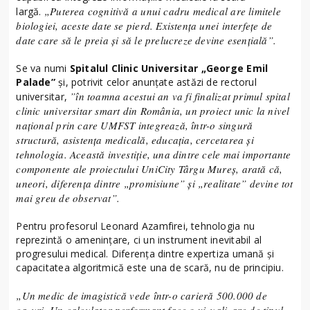
„Puterea cognitivă a unui cadru medical are limitele
largă.
biologiei, aceste date se pierd. Existența unei interfețe de
date care să le preia și să le prelucreze devine esențială”.
Se va numi
Spitalul Clinic Universitar „George Emil
Palade”
și, potrivit celor anunțate astăzi de rectorul
”în toamna acestui an va fi finalizat primul spital
universitar,
clinic universitar smart din România, un proiect unic la nivel
național prin care UMFST integrează, într-o singură
structură, asistența medicală, educația, cercetarea și
tehnologia. Această investiție, una dintre cele mai importante
componente ale proiectului UniCity Târgu Mureș, arată că,
uneori, diferența dintre „promisiune” și „realitate” devine tot
mai greu de observat”.
Pentru profesorul Leonard Azamfirei, tehnologia nu
reprezintă o amenințare, ci un instrument inevitabil al
progresului medical. Diferența dintre expertiza umană și
capacitatea algoritmică este una de scară, nu de principiu.
„Un medic de imagistică vede într-o carieră 500.000 de
cazuri. Un calculator performant face o vizualizare de tipul