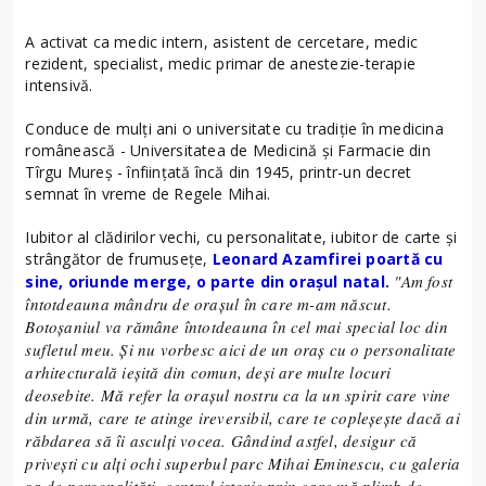
A activat ca medic intern, asistent de cercetare, medic
rezident, specialist, medic primar de anestezie-terapie
intensivă.
Conduce de mulți ani o universitate cu tradiţie în medicina
românească - Universitatea de Medicină și Farmacie din
Tîrgu Mureș - înfiinţată încă din 1945, printr-un decret
semnat în vreme de Regele Mihai.
Iubitor al clădirilor vechi, cu personalitate, iubitor de carte și
strângător de frumusețe,
Leonard Azamfirei poartă cu
"Am fost
sine, oriunde merge, o parte din orașul natal.
întotdeauna mândru de orașul în care m-am născut.
Botoșaniul va rămâne întotdeauna în cel mai special loc din
sufletul meu. Și nu vorbesc aici de un oraș cu o personalitate
arhitecturală ieșită din comun, deși are multe locuri
deosebite. Mă refer la orașul nostru ca la un spirit care vine
din urmă, care te atinge ireversibil, care te copleșește dacă ai
răbdarea să îi asculți vocea. Gândind astfel, desigur că
privești cu alți ochi superbul parc Mihai Eminescu, cu galeria