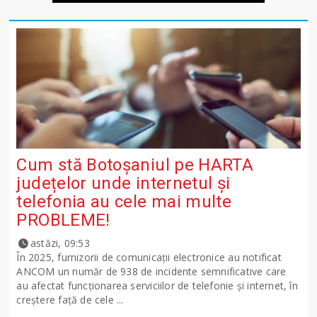
Cum stă Botoșaniul pe HARTA
județelor unde internetul și
telefonia au cele mai multe
PROBLEME!
astăzi, 09:53
În 2025, furnizorii de comunicații electronice au notificat
ANCOM un număr de 938 de incidente semnificative care
au afectat funcționarea serviciilor de telefonie și internet, în
creștere față de cele ...