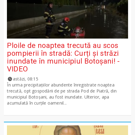
Ploile de noaptea trecută au scos
pompierii în stradă: Curți și străzi
inundate în municipiul Botoșani! -
VIDEO
astăzi, 08:15
În urma precipitațiilor abundente înregistrate noaptea
trecută, opt gospodării de pe strada Pod de Piatră, din
municipiul Botoșani, au fost inundate. Ulterior, apa
acumulată în curțile oamenil...