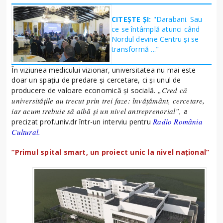
CITEȘTE ȘI:
"Darabani. Sau
ce se întâmplă atunci când
Nordul devine Centru și se
transformă ..."
În viziunea medicului vizionar, universitatea nu mai este
doar un spațiu de predare și cercetare, ci și unul de
„Cred că
producere de valoare economică și socială.
universitățile au trecut prin trei faze: învățământ, cercetare,
iar acum trebuie să aibă și un nivel antreprenorial”,
a
Radio România
precizat prof.univ.dr într-un interviu pentru
Cultural.
”Primul spital smart, un proiect unic la nivel național”