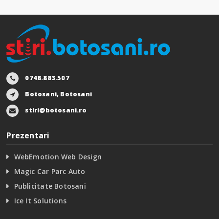
0748.883.507
Botosani, Botosani
stiri@botosani.ro
Prezentari
WebEmotion Web Design
Magic Car Parc Auto
Publicitate Botosani
Ice It Solutions