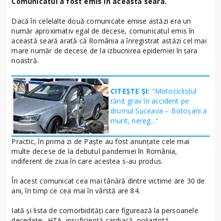
Comunicatul a fost emis în această seara.
Dacă în celelalte două comunicate emise astăzi era un
număr aproximativ egal de decese, comunicatul emis în
această seară arată că România a înregistrat astăzi cel mai
mare număr de decese de la izbucnirea epidemiei în țara
noastră.
CITEȘTE ȘI:
"Motociclistul
rănit grav în accident pe
drumul Suceava – Botoșani a
murit, nereg..."
Practic, în prima zi de Paște au fost anunțate cele mai
multe decese de la debutul pandemiei în România,
indiferent de ziua în care acestea s-au produs.
În acest comunicat cea mai tânără dintre victime are 30 de
ani, în timp ce cea mai în vârstă are 84.
Iată și lista de comorbidități care figurează la persoanele
decedate: HTA, insuficiență cardiacă, poliartrită