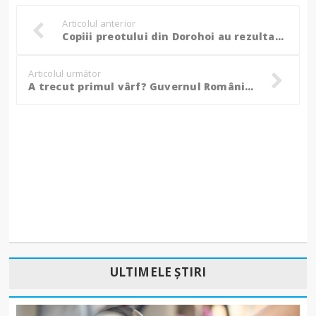
Articolul anterior
Copiii preotului din Dorohoi au rezultatele negative la Covid-19. Cazul este însă unul special: demonstrează cum a ajuns toată presa din Botoșani să fie acuzată de Fake-News!
Articolul următor
A trecut primul vârf? Guvernul României susține că numărul de noi cazuri confirmate cu Covid-19 a început să scadă
ULTIMELE ȘTIRI