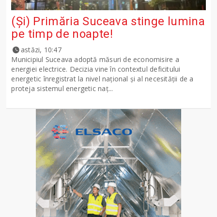
(Și) Primăria Suceava stinge lumina
pe timp de noapte!
astăzi, 10:47
Municipiul Suceava adoptă măsuri de economisire a
energiei electrice. Decizia vine în contextul deficitului
energetic înregistrat la nivel național și al necesității de a
proteja sistemul energetic naț...