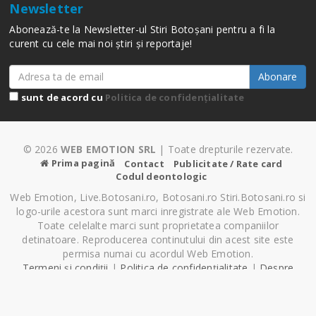
Newsletter
Abonează-te la Newsletter-ul Stiri Botoșani pentru a fi la
curent cu cele mai noi știri și reportaje!
Abonare
sunt de acord cu
Politica de confidențialitate
© 2026
WEB EMOTION SRL
| Toate drepturile rezervate.
Prima pagină
Contact
Publicitate / Rate card
Codul deontologic
Web Emotion, Live.Botosani.ro, Botosani.ro Stiri.Botosani.ro si
logo-urile acestora sunt marci inregistrate ale Web Emotion.
Toate celelalte marci sunt proprietatea companiilor
detinatoare. Reproducerea continutului din acest site este
permisa numai cu acordul Web Emotion.
Termeni și condiții
|
Politica de confidențialitate
|
Despre
Cookie-uri
|
Setări cookie-uri
Pagină generată în 1.18 secunde