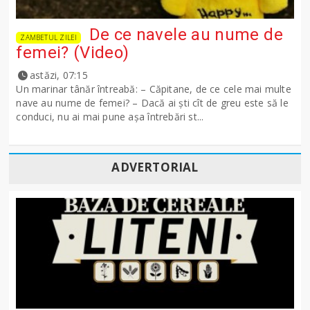
De ce navele au nume de
ZAMBETUL ZILEI
femei? (Video)
astăzi, 07:15
Un marinar tânăr întreabă: – Căpitane, de ce cele mai multe
nave au nume de femei? – Dacă ai şti cît de greu este să le
conduci, nu ai mai pune așa întrebări st...
ADVERTORIAL