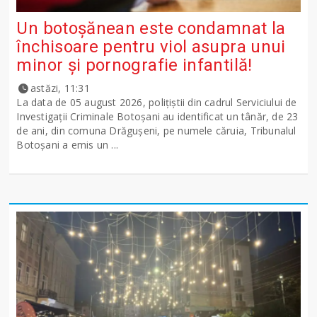
Un botoșănean este condamnat la
închisoare pentru viol asupra unui
minor și pornografie infantilă!
astăzi, 11:31
La data de 05 august 2026, polițiștii din cadrul Serviciului de
Investigații Criminale Botoșani au identificat un tânăr, de 23
de ani, din comuna Drăgușeni, pe numele căruia, Tribunalul
Botoșani a emis un ...