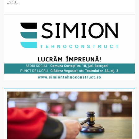
„scu...