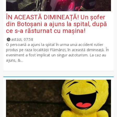
ÎN ACEASTĂ DIMINEAȚĂ! Un șofer
din Botoșani a ajuns la spital, după
ce s-a răsturnat cu mașina!
astăzi, 07:58
O persoană a ajuns la spital în urma unui accident rutier
produs pe raza localității Flămânzi, în această dimineață. În
eveniment a fost implicat un singur autoturism. La caz au
ajuns, &...