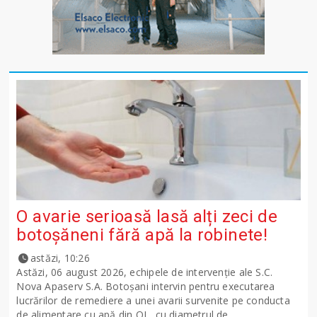
O avarie serioasă lasă alți zeci de
botoșăneni fără apă la robinete!
astăzi, 10:26
Astăzi, 06 august 2026, echipele de intervenție ale S.C.
Nova Apaserv S.A. Botoșani intervin pentru executarea
lucrărilor de remediere a unei avarii survenite pe conducta
de alimentare cu apă din OL, cu diametrul de...