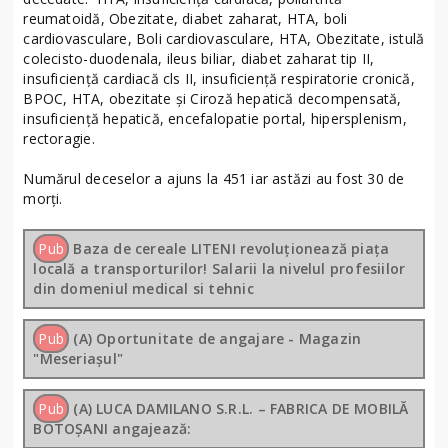
reumatoidă, Obezitate, diabet zaharat, HTA, boli
cardiovasculare, Boli cardiovasculare, HTA, Obezitate, istulă
colecisto-duodenala, ileus biliar, diabet zaharat tip II,
insuficiență cardiacă cls II, insuficiență respiratorie cronică,
BPOC, HTA, obezitate și Ciroză hepatică decompensată,
insuficiență hepatică, encefalopatie portal, hipersplenism,
rectoragie.
Numărul deceselor a ajuns la 451 iar astăzi au fost 30 de
morți.
Pub
Baza de cereale LITENI revoluționează piața
locală a transporturilor! Salarii la nivelul profesiilor
din domeniul medical si tehnic
Pub
(A) Oportunitate de angajare - Magazin
"Meseriașul"
Pub
(A) LUCA DAMILANO S.R.L. – FABRICA DE MOBILĂ
BOTOȘANI angajează: