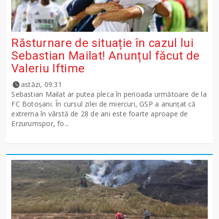
Răsturnare de situație în cazul lui
Sebastian Mailat! Anunțul făcut de
Valeriu Iftime
astăzi, 09:31
Sebastian Mailat ar putea pleca în perioada următoare de la
FC Botoșani. În cursul zilei de miercuri, GSP a anunțat că
extrema în vârstă de 28 de ani este foarte aproape de
Erzurumspor, fo...