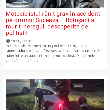
Motociclistul rănit grav în accident
pe drumul Suceava – Botoșani a
murit, nereguli descoperite de
polițiști!
astăzi, 08:10
În cursul zilei de miercuri, in jurul orei 15:30, Poliția
Municipiului Suceava a fost sesizată cu privire la un accident
rutier între un autoturism și o motocicletă. Din primele
verificări, s-a cons...