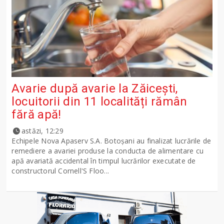
Avarie după avarie la Zăicești,
locuitorii din 11 localități rămân
fără apă!
astăzi, 12:29
Echipele Nova Apaserv S.A. Botoșani au finalizat lucrările de
remediere a avariei produse la conducta de alimentare cu
apă avariată accidental în timpul lucrărilor executate de
constructorul Cornell'S Floo...