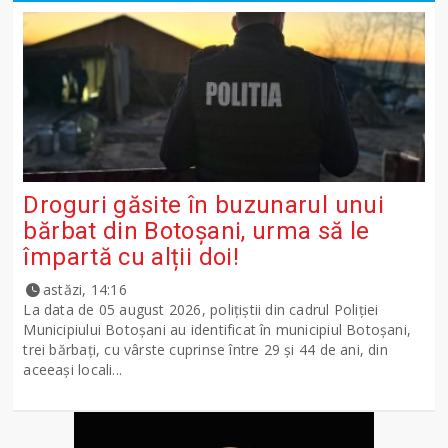
Droguri găsite în buzunarul unui
bărbat din Botoșani, urma să le
împartă cu alții doi!
astăzi, 14:16
La data de 05 august 2026, polițiștii din cadrul Poliției
Municipiului Botoșani au identificat în municipiul Botoșani,
trei bărbați, cu vârste cuprinse între 29 și 44 de ani, din
aceeași locali...