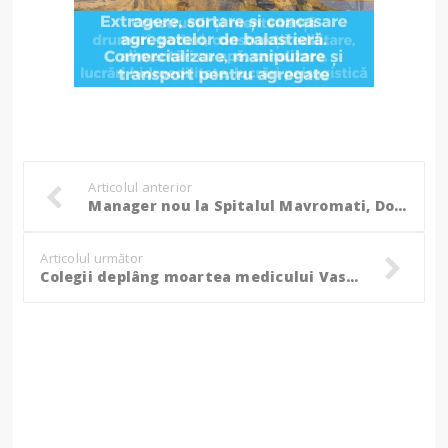
Articolul anterior
Manager nou la Spitalul Mavromati, Dorin Birta a semnat: „Sperăm să salveze imaginea spitalului, pătată în ultima perioadă!”
Articolul următor
Colegii deplâng moartea medicului Vasiliu. ”O pierdere imensă pentru spitalul nostru!”