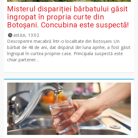
Misterul dispariției bărbatului găsit
îngropat în propria curte din
Botoșani. Concubina este suspectă!
astăzi, 13:02
Descoperire macabră într-o localitate din Botoșani. Un
bărbat de 48 de ani, dat dispărut din luna aprilie, a fost găsit
îngropat în curtea propriei case. Principala suspectă este
chiar partener...