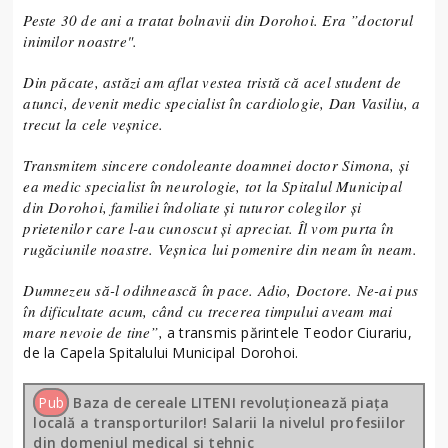
Peste 30 de ani a tratat bolnavii din Dorohoi. Era ”doctorul
inimilor noastre".
Din păcate, astăzi am aflat vestea tristă că acel student de
atunci, devenit medic specialist în cardiologie, Dan Vasiliu, a
trecut la cele veșnice.
Transmitem sincere condoleante doamnei doctor Simona, și
ea medic specialist în neurologie, tot la Spitalul Municipal
din Dorohoi, familiei îndoliate și tuturor colegilor și
prietenilor care l-au cunoscut și apreciat. Îl vom purta în
rugăciunile noastre. Veșnica lui pomenire din neam în neam.
Dumnezeu să-l odihnească în pace. Adio, Doctore. Ne-ai pus
în dificultate acum, când cu trecerea timpului aveam mai
mare nevoie de tine”,
a transmis părintele Teodor Ciurariu,
de la Capela Spitalului Municipal Dorohoi.
Pub
Baza de cereale LITENI revoluționează piața
locală a transporturilor! Salarii la nivelul profesiilor
din domeniul medical si tehnic