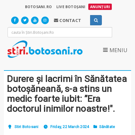
BOTOSANI.RO
LIVE BOTOȘANI
ANUNȚURI
CONTACT
MENIU
Durere și lacrimi în Sănătatea
botoșăneană, s-a stins un
medic foarte iubit: ”Era
doctorul inimilor noastre!".
Stiri Botosani
Friday, 22 March 2024
Sănătate