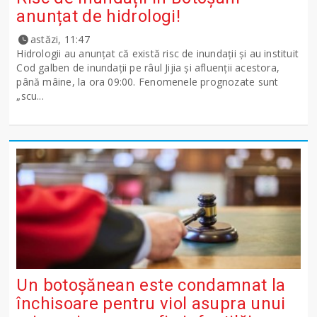
anunțat de hidrologi!
astăzi, 11:47
Hidrologii au anunțat că există risc de inundații și au instituit
Cod galben de inundații pe râul Jijia și afluenții acestora,
până mâine, la ora 09:00. Fenomenele prognozate sunt
„scu...
Un botoșănean este condamnat la
închisoare pentru viol asupra unui