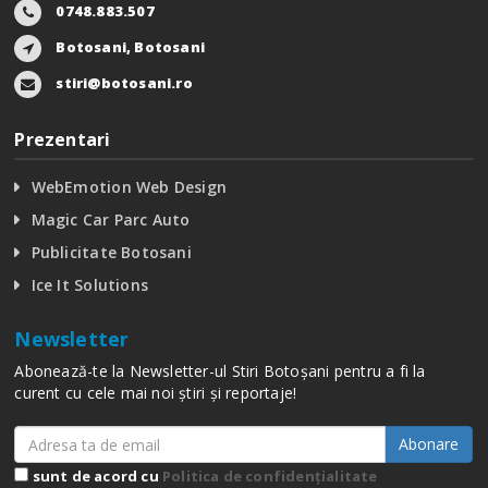
0748.883.507
Botosani, Botosani
stiri@botosani.ro
Prezentari
WebEmotion Web Design
Magic Car Parc Auto
Publicitate Botosani
Ice It Solutions
Newsletter
Abonează-te la Newsletter-ul Stiri Botoșani pentru a fi la
curent cu cele mai noi știri și reportaje!
Abonare
sunt de acord cu
Politica de confidențialitate