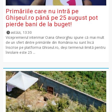
Primăriile care nu intră pe
Ghişeul.ro până pe 25 august pot
pierde bani de la buget!
astăzi, 13:30
Vicepremierul interimar Oana Gheorghiu spune că mai mult
de un sfert dintre primăriile din România nu sunt încă
înscrise pe platforma Ghiseul.ro, deși termenul-limită pentru
înrolare este 25 ...