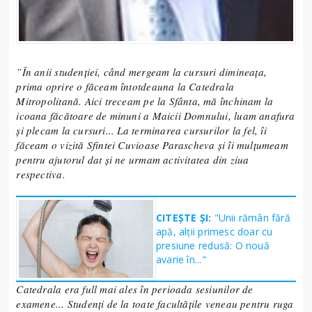
”În anii studenției, când mergeam la cursuri dimineața,
prima oprire o făceam întotdeauna la Catedrala
Mitropolitană. Aici treceam pe la Sfânta, mă închinam la
icoana făcătoare de minuni a Maicii Domnului, luam anafura
și plecam la cursuri... La terminarea cursurilor la fel, îi
făceam o vizită Sfintei Cuvioase Parascheva și îi mulțumeam
pentru ajutorul dat și ne urmam activitatea din ziua
respectiva.
CITEȘTE ȘI:
"Unii rămân fără
apă, alții primesc doar cu
presiune redusă: O nouă
avarie în..."
Catedrala era full mai ales în perioada sesiunilor de
examene... Studenți de la toate facultățile veneau pentru ruga