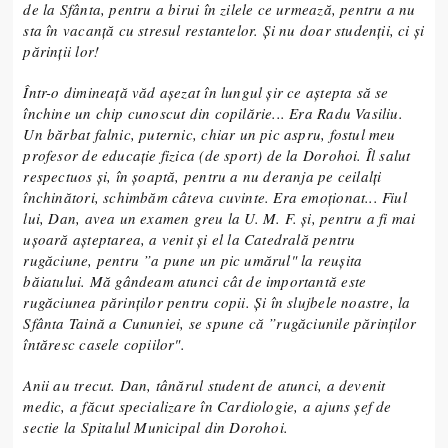
de la Sfânta, pentru a birui în zilele ce urmează, pentru a nu
sta în vacanță cu stresul restantelor. Și nu doar studenții, ci și
părinții lor!
Într-o dimineață văd așezat în lungul șir ce aștepta să se
închine un chip cunoscut din copilărie... Era Radu Vasiliu.
Un bărbat falnic, puternic, chiar un pic aspru, fostul meu
profesor de educație fizica (de sport) de la Dorohoi. Îl salut
respectuos și, în șoaptă, pentru a nu deranja pe ceilalți
închinători, schimbăm câteva cuvinte. Era emoționat... Fiul
lui, Dan, avea un examen greu la U. M. F. și, pentru a fi mai
ușoară așteptarea, a venit și el la Catedrală pentru
rugăciune, pentru ”a pune un pic umărul" la reușita
băiatului. Mă gândeam atunci cât de importantă este
rugăciunea părinților pentru copii. Și în slujbele noastre, la
Sfânta Taină a Cununiei, se spune că ”rugăciunile părinților
întăresc casele copiilor".
Anii au trecut. Dan, tânărul student de atunci, a devenit
medic, a făcut specializare în Cardiologie, a ajuns șef de
sectie la Spitalul Municipal din Dorohoi.