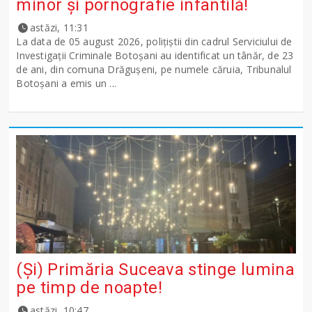
minor și pornografie infantilă!
astăzi, 11:31
La data de 05 august 2026, polițiștii din cadrul Serviciului de
Investigații Criminale Botoșani au identificat un tânăr, de 23
de ani, din comuna Drăgușeni, pe numele căruia, Tribunalul
Botoșani a emis un ...
(Și) Primăria Suceava stinge lumina
pe timp de noapte!
astăzi, 10:47