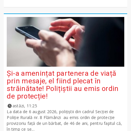
Și-a amenințat partenera de viață
prin mesaje, el fiind plecat în
străinătate! Polițiștii au emis ordin
de protecție!
astăzi, 11:25
La data de 6 august 2026, polițiștii din cadrul Secției de
Poliție Rurală nr. 8 Flămânzi au emis ordin de protecție
provizoriu față de un bărbat, de 46 de ani, pentru faptul că,
în timp ce se...