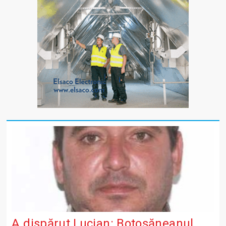
A dispărut Lucian: Botoșăneanul