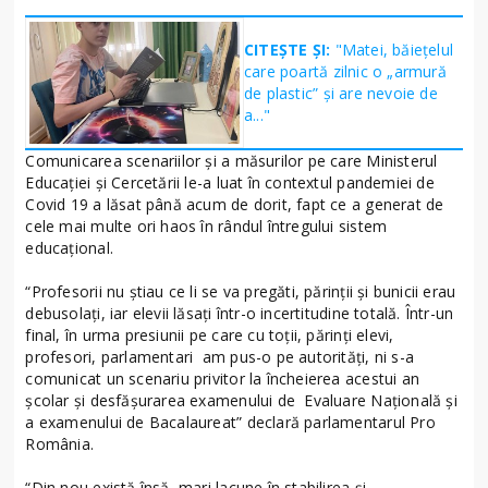
CITEȘTE ȘI:
"Matei, băiețelul
care poartă zilnic o „armură
de plastic” și are nevoie de
a..."
Comunicarea scenariilor și a măsurilor pe care Ministerul
Educației și Cercetării le-a luat în contextul pandemiei de
Covid 19 a lăsat până acum de dorit, fapt ce a generat de
cele mai multe ori haos în rândul întregului sistem
educațional.
“Profesorii nu știau ce li se va pregăti, părinții și bunicii erau
debusolați, iar elevii lăsați într-o incertitudine totală. Într-un
final, în urma presiunii pe care cu toții, părinți elevi,
profesori, parlamentari am pus-o pe autorități, ni s-a
comunicat un scenariu privitor la încheierea acestui an
școlar și desfășurarea examenului de Evaluare Națională și
a examenului de Bacalaureat” declară parlamentarul Pro
România.
“Din nou există însă, mari lacune în stabilirea și