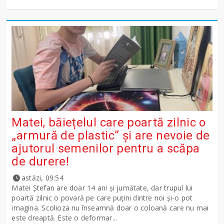
Matei, băiețelul care poartă zilnic o
„armură de plastic” și are nevoie de
ajutorul semenilor pentru a scăpa
de durere!
astăzi, 09:54
Matei Ștefan are doar 14 ani și jumătate, dar trupul lui
poartă zilnic o povară pe care puțini dintre noi și-o pot
imagina. Scolioza nu înseamnă doar o coloană care nu mai
este dreaptă. Este o deformar...