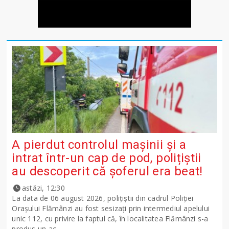
A pierdut controlul mașinii și a
intrat într-un cap de pod, polițiștii
au descoperit că șoferul era beat!
astăzi, 12:30
La data de 06 august 2026, polițiștii din cadrul Poliției
Orașului Flămânzi au fost sesizați prin intermediul apelului
unic 112, cu privire la faptul că, în localitatea Flămânzi s-a
produs un ac...