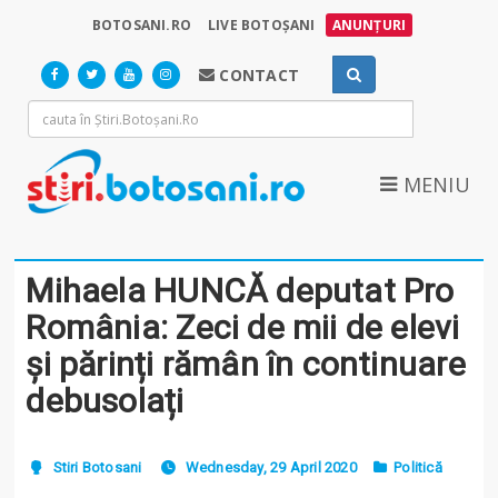
BOTOSANI.RO
LIVE BOTOȘANI
ANUNȚURI
CONTACT
MENIU
Mihaela HUNCĂ deputat Pro
România: Zeci de mii de elevi
și părinți rămân în continuare
debusolați
Stiri Botosani
Wednesday, 29 April 2020
Politică