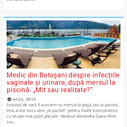
Medic din Botoșani despre infecțiile
vaginale și urinare, după mersul la
piscină: „Mit sau realitate?”
astăzi, 08:56
Sezonul de vară îl asociem cu mersul la plajă sau la piscină,
însă acest lucru vine „la pachet” pentru multe botoșănence
cu situații mai puțin plăcute. Medicul Alexandra Dana Ifrim
sus...