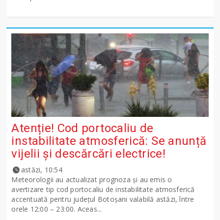
Atenție! Cod portocaliu de
instabilitate atmosferică: Se anunță
vijelii și descărcări electrice!
astăzi, 10:54
Meteorologii au actualizat prognoza și au emis o
avertizare tip cod portocaliu de instabilitate atmosferică
accentuată pentru județul Botoșani valabilă astăzi, între
orele 12:00 – 23:00. Aceas...