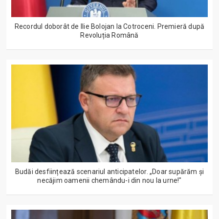
Recordul doborât de Ilie Bolojan la Cotroceni. Premieră după
Revoluția Română
Budăi desființează scenariul anticipatelor. „Doar supărăm și
necăjim oamenii chemându-i din nou la urne!"