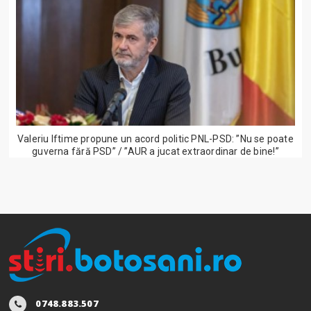
Valeriu Iftime propune un acord politic PNL-PSD: ”Nu se poate
guverna fără PSD” / ”AUR a jucat extraordinar de bine!”
0748.883.507