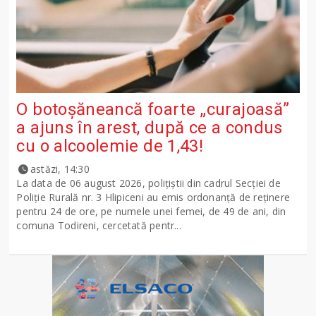
O botoșăneancă foarte „curajoasă”
a ajuns în arest, după ce a condus
cu o alcoolemie de 1,43!
astăzi, 14:30
La data de 06 august 2026, polițiștii din cadrul Secției de
Poliție Rurală nr. 3 Hlipiceni au emis ordonanță de reținere
pentru 24 de ore, pe numele unei femei, de 49 de ani, din
comuna Todireni, cercetată pentr...