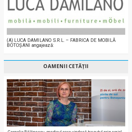
(A) LUCA DAMILANO S.R.L. – FABRICA DE MOBILĂ
BOTOȘANI angajează:
OAMENII CETĂȚII
Cornelia Bălănescu, medicul care vindecă trecutul prin scris! -