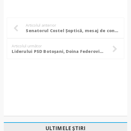
Articolul anterior
Senatorul Costel Șoptică, mesaj de condoleanțe pentru familia medicului botoșănean răpus de COVID
Articolul următor
Liderului PSD Botoșani, Doina Federovici: Minciuna și ipocrizia au devenit virtuți ale politicii de stat în guvernarea Iohannis - Orban
ULTIMELE ȘTIRI