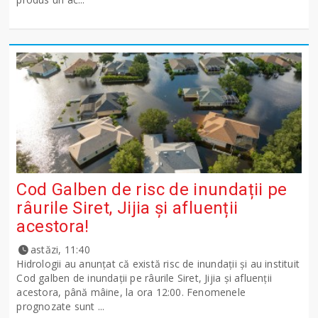
Cod Galben de risc de inundații pe
râurile Siret, Jijia și afluenții
acestora!
astăzi, 11:40
Hidrologii au anunțat că există risc de inundații și au instituit
Cod galben de inundații pe râurile Siret, Jijia și afluenții
acestora, până mâine, la ora 12:00. Fenomenele
prognozate sunt ...