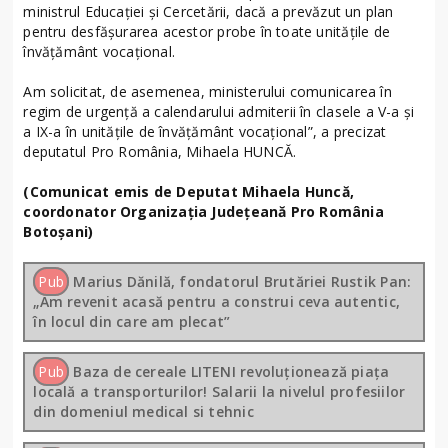
ministrul Educației și Cercetării, dacă a prevăzut un plan
pentru desfășurarea acestor probe în toate unitățile de
învățământ vocațional.
Am solicitat, de asemenea, ministerului comunicarea în
regim de urgență a calendarului admiterii în clasele a V-a și
a IX-a în unitățile de învățământ vocațional”, a precizat
deputatul Pro România, Mihaela HUNCĂ.
(Comunicat emis de Deputat Mihaela Huncă,
coordonator Organizaţia Judeţeană Pro România
Botoşani)
Pub
Marius Dănilă, fondatorul Brutăriei Rustik Pan:
„Am revenit acasă pentru a construi ceva autentic,
în locul din care am plecat”
Pub
Baza de cereale LITENI revoluționează piața
locală a transporturilor! Salarii la nivelul profesiilor
din domeniul medical si tehnic