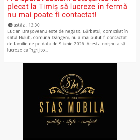
plecat la Timiș să lucreze în fermă
nu mai poate fi contactat!
astăzi, 13:30
Lucian Brașoveanu este de negăsit. Bărbatul, domiciliat în
satul Hulub, comuna Dângeni, nu a mai putut fi contactat
de familie de pe data de 9 iunie 2026. Acesta obișnuia să
lucreze ca îngrijito...