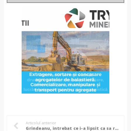
Articolul anterior
Grindeanu, intrebat ce i-a lipsit ca sa reziste in functia de premier: Pupincurismul!