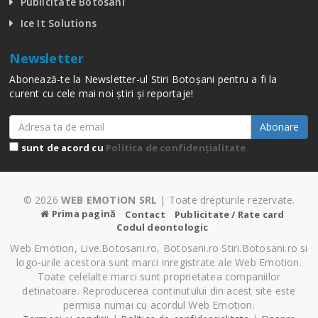
Publicitate Botosani
Ice It Solutions
Newsletter
Abonează-te la Newsletter-ul Stiri Botoșani pentru a fi la
curent cu cele mai noi știri și reportaje!
Abonare
sunt de acord cu
Politica de confidențialitate
© 2026
WEB EMOTION SRL
| Toate drepturile rezervate.
Prima pagină
Contact
Publicitate / Rate card
Codul deontologic
Web Emotion, Live.Botosani.ro, Botosani.ro Stiri.Botosani.ro si
logo-urile acestora sunt marci inregistrate ale Web Emotion.
Toate celelalte marci sunt proprietatea companiilor
detinatoare. Reproducerea continutului din acest site este
permisa numai cu acordul Web Emotion.