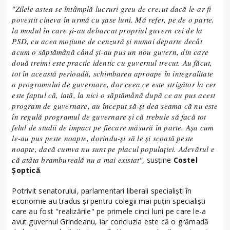
"Zilele astea se întâmplă lucruri greu de crezut dacă le-ar fi
povestit cineva în urmă cu şase luni. Mă refer, pe de o parte,
la modul în care şi-au debarcat propriul guvern cei de la
PSD, cu acea moţiune de cenzură şi numai departe decât
acum o săptămână când şi-au pus un nou guvern, din care
două treimi este practic identic cu guvernul trecut. Au făcut,
tot în această perioadă, schimbarea aproape în integralitate
a programului de guvernare, dar ceea ce este strigător la cer
este faptul că, iată, la nici o săptămână după ce au pus acest
program de guvernare, au început să-şi dea seama că nu este
în regulă programul de guvernare şi că trebuie să facă tot
felul de studii de impact pe fiecare măsură în parte. Aşa cum
le-au pus peste noapte, dorindu-şi să le şi scoată peste
noapte, dacă cumva nu sunt pe placul populaţiei. Adevărul e
că atâta brambureală nu a mai existat"
, susţine
Costel
Şoptică
.
Potrivit senatorului, parlamentari liberali specialişti în
economie au tradus şi pentru colegii mai puţin specialişti
care au fost "realizările" pe primele cinci luni pe care le-a
avut guvernul Grindeanu, iar concluzia este că o grămadă