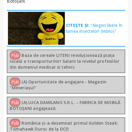
Botoşani.
CITEȘTE ȘI:
"Alegeri libere în
lumea insectelor! (Video)"
Pub
Baza de cereale LITENI revoluționează piața
locală a transporturilor! Salarii la nivelul profesiilor
din domeniul medical si tehnic
Pub
(A) Oportunitate de angajare - Magazin
"Meseriașul"
Pub
(A) LUCA DAMILANO S.R.L. – FABRICA DE MOBILĂ
BOTOȘANI angajează:
Pub
România și-a desemnat primul Golden Steak:
Tomahawk Duroc de la DCD