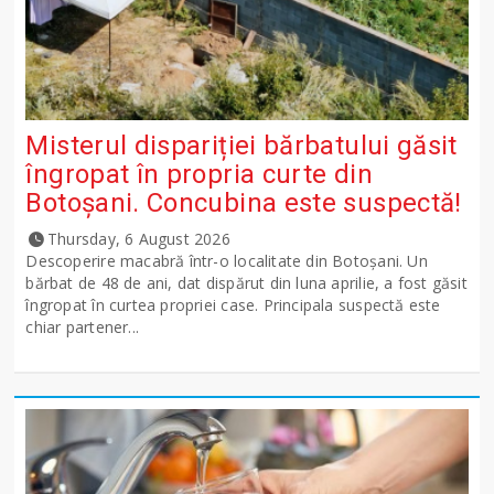
Misterul dispariției bărbatului găsit
îngropat în propria curte din
Botoșani. Concubina este suspectă!
Thursday, 6 August 2026
Descoperire macabră într-o localitate din Botoșani. Un
bărbat de 48 de ani, dat dispărut din luna aprilie, a fost găsit
îngropat în curtea propriei case. Principala suspectă este
chiar partener...