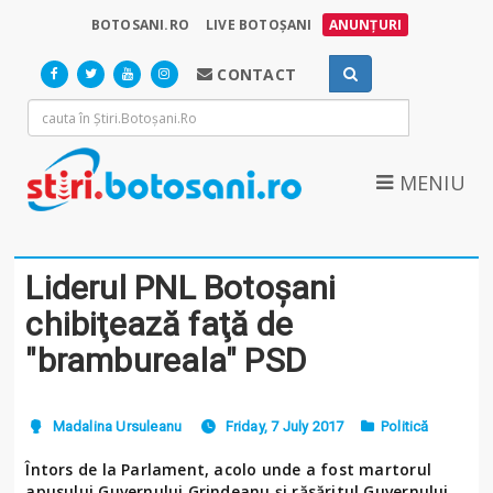
BOTOSANI.RO
LIVE BOTOȘANI
ANUNȚURI
CONTACT
MENIU
Liderul PNL Botoşani
chibiţează faţă de
"brambureala" PSD
Madalina Ursuleanu
Friday, 7 July 2017
Politică
Întors de la Parlament, acolo unde a fost martorul
apusului Guvernului Grindeanu şi răsăritul Guvernului