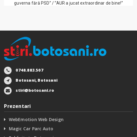
guverna fără PSD” / ”AUR a jucat extraordinar de bine!”
0748.883.507
Botosani, Botosani
stiri@botosani.ro
Prezentari
WebEmotion Web Design
Magic Car Parc Auto