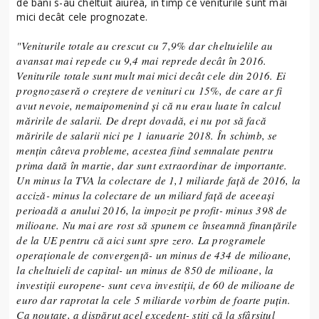
de bani s-au cheltuit aiurea, în timp ce veniturile sunt mai
mici decât cele prognozate.
"Veniturile totale au crescut cu 7,9% dar cheltuielile au
avansat mai repede cu 9,4 mai reprede decât în 2016.
Veniturile totale sunt mult mai mici decât cele din 2016. Ei
prognozaseră o creştere de venituri cu 15%, de care ar fi
avut nevoie, nemaipomenind şi că nu erau luate în calcul
măririle de salarii. De drept dovadă, ei nu pot să facă
măririle de salarii nici pe 1 ianuarie 2018. În schimb, se
menţin câteva probleme, acestea fiind semnalate pentru
prima dată în martie, dar sunt extraordinar de importante.
Un minus la TVA la colectare de 1,1 miliarde faţă de 2016, la
acciză- minus la colectare de un miliard faţă de aceeaşi
perioadă a anului 2016, la impozit pe profit- minus 398 de
milioane. Nu mai are rost să spunem ce înseamnă finanţările
de la UE pentru că aici sunt spre zero. La programele
operaţionale de convergenţă- un minus de 434 de milioane,
la cheltuieli de capital- un minus de 850 de milioane, la
investiţii europene- sunt ceva investiţii, de 60 de milioane de
euro dar raprotat la cele 5 miliarde vorbim de foarte puţin.
Ca noutate, a dispărut acel excedent- ştiţi că la sfârşitul