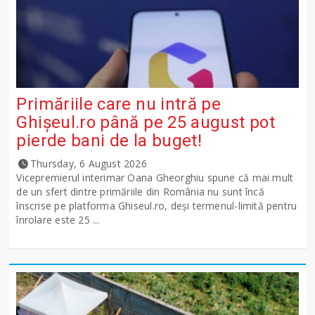
Primăriile care nu intră pe
Ghişeul.ro până pe 25 august pot
pierde bani de la buget!
Thursday, 6 August 2026
Vicepremierul interimar Oana Gheorghiu spune că mai mult
de un sfert dintre primăriile din România nu sunt încă
înscrise pe platforma Ghiseul.ro, deși termenul-limită pentru
înrolare este 25 ...