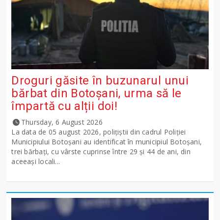
Droguri găsite în buzunarul unui
bărbat din Botoșani, urma să le
împartă cu alții doi!
Thursday, 6 August 2026
La data de 05 august 2026, polițiștii din cadrul Poliției
Municipiului Botoșani au identificat în municipiul Botoșani,
trei bărbați, cu vârste cuprinse între 29 și 44 de ani, din
aceeași locali...