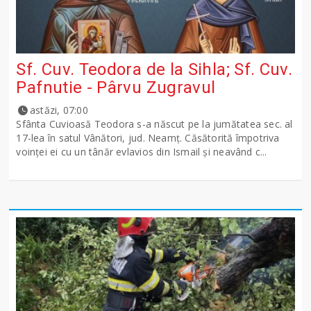
Sf. Cuv. Teodora de la Sihla; Sf. Cuv.
Pafnutie - Pârvu Zugravul
astăzi, 07:00
Sfânta Cuvioasă Teodora s-a născut pe la jumătatea sec. al
17-lea în satul Vânători, jud. Neamţ. Căsătorită împotriva
voinţei ei cu un tânăr evlavios din Ismail şi neavând c...