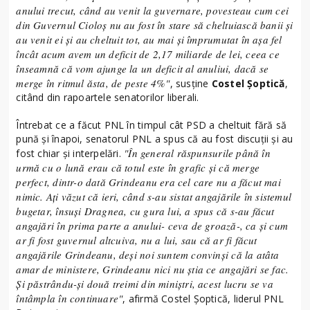
anului trecut, când au venit la guvernare, povesteau cum cei
din Guvernul Cioloş nu au fost în stare să cheltuiască banii şi
au venit ei şi au cheltuit tot, au mai şi împrumutat în aşa fel
încât acum avem un deficit de 2,17 miliarde de lei, ceea ce
înseamnă că vom ajunge la un deficit al anuliui, dacă se
merge în ritmul ăsta, de peste 4%"
, susţine
Costel Şoptică
,
citând din rapoartele senatorilor liberali.
Întrebat ce a făcut PNL în timpul cât PSD a cheltuit fără să
pună şi înapoi, senatorul PNL a spus că au fost discuţii şi au
"În general răspunsurile până în
fost chiar şi interpelări.
urmă cu o lună erau că totul este în grafic şi că merge
perfect, dintr-o dată Grindeanu era cel care nu a făcut mai
nimic. Aţi văzut că ieri, când s-au sistat angajările în sistemul
bugetar, însuşi Dragnea, cu gura lui, a spus că s-au făcut
angajări în prima parte a anului- ceva de groază-, ca şi cum
ar fi fost guvernul altcuiva, nu a lui, sau că ar fi făcut
angajările Grindeanu, deşi noi suntem convinşi că la atâta
amar de ministere, Grindeanu nici nu ştia ce angajări se fac.
Şi păstrându-şi două treimi din miniştri, acest lucru se va
întâmpla în continuare"
, afirmă Costel Şoptică, liderul PNL