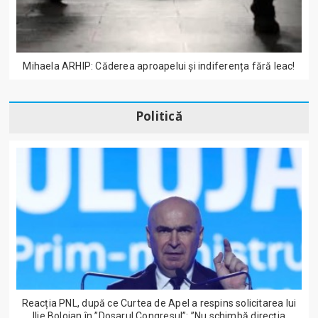
Mihaela ARHIP: Căderea aproapelui și indiferența fără leac!
Politică
Reacția PNL, după ce Curtea de Apel a respins solicitarea lui
Ilie Bolojan în ”Dosarul Congresul”: ”Nu schimbă direcția