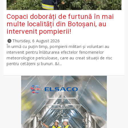
Copaci doborâți de furtună în mai
multe localități din Botoșani, au
intervenit pompierii!
Thursday, 6 August 2026
În urmă cu puțin timp, pompierii militari și voluntari au
intervenit pentru înlăturarea efectelor fenomenelor
meteorologice periculoase, care au creat situații de risc
pentru cetățeni și bunuri. &I...