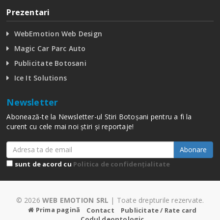
Prezentari
WebEmotion Web Design
Magic Car Parc Auto
Publicitate Botosani
Ice It Solutions
Newsletter
Abonează-te la Newsletter-ul Stiri Botoșani pentru a fi la
curent cu cele mai noi știri și reportaje!
Abonare
sunt de acord cu
Politica de confidențialitate
© 2026
WEB EMOTION SRL
| Toate drepturile rezervate.
Prima pagină
Contact
Publicitate / Rate card
Codul deontologic