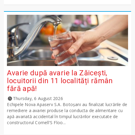
Avarie după avarie la Zăicești,
locuitorii din 11 localități rămân
fără apă!
Thursday, 6 August 2026
Echipele Nova Apaserv S.A. Botoșani au finalizat lucrările de
remediere a avariei produse la conducta de alimentare cu
apă avariată accidental în timpul lucrărilor executate de
constructorul Cornell'S Floo...