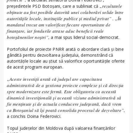
„rezultatele
președintele PSD Botoșani, care a subliniat că
obținute au fost posibile datorită unei colaborări solide între
autoritățile locale, instituțiile publice și mediul privat” . „În
mandatul trecut am valorificat fiecare oportunitate de
finanțare, iar fondurile atrase aduc beneficii reale
botoșănenilor noștri”,
a mai spus liderul social-democrat.
Portofoliul de proiecte PNRR arată o abordare clară și bine
gândită pentru dezvoltarea județului, demonstrând că
autoritățile locale au știut să valorifice oportunitățile oferite
de acest program european.
„Aceste investiții arată că județul are capacitatea
administrativă de a gestiona proiecte complexe și că direcția
spre modernizare este fermă. Este obligatoriu ca această
dinamică investițională și această viziune administrativă să
fie menținute și de actuala conducere județeană, dacă vrem
ca Botoșaniul să își poată consolida procesul de dezvoltare”,
a conchis Doina Federovici.
Topul județelor din Moldova după valoarea finanțărilor