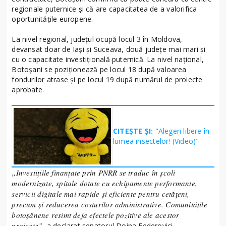
regionale puternice și că are capacitatea de a valorifica
oportunitățile europene.
La nivel regional, județul ocupă locul 3 în Moldova,
devansat doar de Iași și Suceava, două județe mai mari și
cu o capacitate investițională puternică. La nivel național,
Botoșani se poziționează pe locul 18 după valoarea
fondurilor atrase și pe locul 19 după numărul de proiecte
aprobate.
CITEȘTE ȘI:
"Alegeri libere în
lumea insectelor! (Video)"
„Investițiile finanțate prin PNRR se traduc în școli
modernizate, spitale dotate cu echipamente performante,
servicii digitale mai rapide și eficiente pentru cetățeni,
precum și reducerea costurilor administrative. Comunitățile
botoșănene resimt deja efectele pozitive ale acestor
proiecte”,
a declarat senatorul Doina Federovici ,