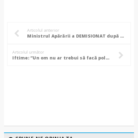
Articolul anterior
Ministrul Apărării a DEMISIONAT după ce a fost acuzat că și-a falsificat CV-ul!
Articolul următor
Iftime: ”Un om nu ar trebui să facă politică dacă nu e bogat!”