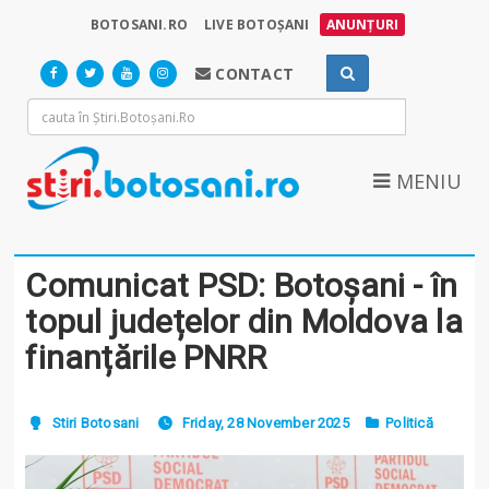
BOTOSANI.RO
LIVE BOTOȘANI
ANUNȚURI
CONTACT
MENIU
Comunicat PSD: Botoșani - în
topul județelor din Moldova la
finanțările PNRR
Stiri Botosani
Friday, 28 November 2025
Politică