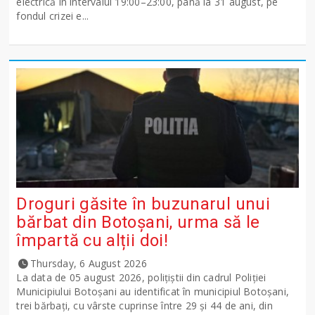
electrică în intervalul 19:00–23:00, până la 31 august, pe
fondul crizei e...
Droguri găsite în buzunarul unui
bărbat din Botoșani, urma să le
împartă cu alții doi!
Thursday, 6 August 2026
La data de 05 august 2026, polițiștii din cadrul Poliției
Municipiului Botoșani au identificat în municipiul Botoșani,
trei bărbați, cu vârste cuprinse între 29 și 44 de ani, din