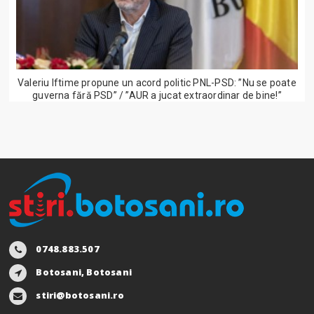
Valeriu Iftime propune un acord politic PNL-PSD: ”Nu se poate
guverna fără PSD” / ”AUR a jucat extraordinar de bine!”
0748.883.507
Botosani, Botosani
stiri@botosani.ro