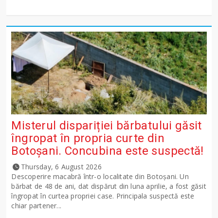
Misterul dispariției bărbatului găsit
îngropat în propria curte din
Botoșani. Concubina este suspectă!
Thursday, 6 August 2026
Descoperire macabră într-o localitate din Botoșani. Un
bărbat de 48 de ani, dat dispărut din luna aprilie, a fost găsit
îngropat în curtea propriei case. Principala suspectă este
chiar partener...