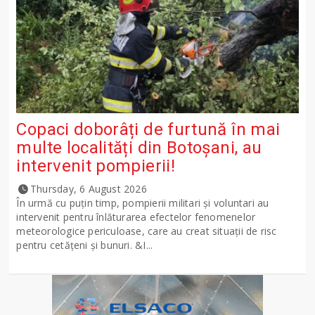
Copaci doborâți de furtună în mai
multe localități din Botoșani, au
intervenit pompierii!
Thursday, 6 August 2026
În urmă cu puțin timp, pompierii militari și voluntari au
intervenit pentru înlăturarea efectelor fenomenelor
meteorologice periculoase, care au creat situații de risc
pentru cetățeni și bunuri. &I...