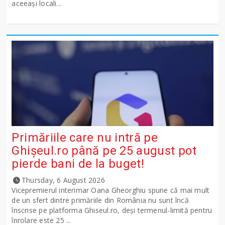
aceeași locali...
Primăriile care nu intră pe
Ghişeul.ro până pe 25 august pot
pierde bani de la buget!
Thursday, 6 August 2026
Vicepremierul interimar Oana Gheorghiu spune că mai mult
de un sfert dintre primăriile din România nu sunt încă
înscrise pe platforma Ghiseul.ro, deși termenul-limită pentru
înrolare este 25 ...