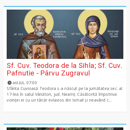
Sf. Cuv. Teodora de la Sihla; Sf. Cuv.
Pafnutie - Pârvu Zugravul
astăzi, 07:00
Sfânta Cuvioasă Teodora s-a născut pe la jumătatea sec. al
17-lea în satul Vânători, jud. Neamţ. Căsătorită împotriva
voinţei ei cu un tânăr evlavios din Ismail şi neavând c...