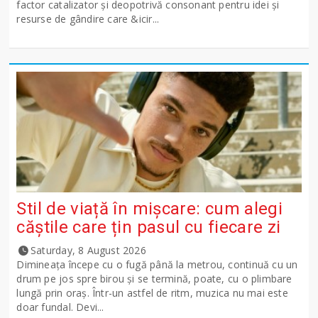
factor catalizator și deopotrivă consonant pentru idei și
resurse de gândire care &icir...
Stil de viață în mișcare: cum alegi
căștile care țin pasul cu fiecare zi
Saturday, 8 August 2026
Dimineața începe cu o fugă până la metrou, continuă cu un
drum pe jos spre birou și se termină, poate, cu o plimbare
lungă prin oraș. Într-un astfel de ritm, muzica nu mai este
doar fundal. Devi...