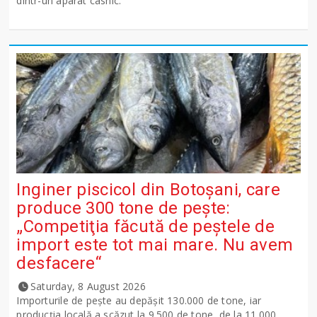
dintr-un aparat casnic.
Inginer piscicol din Botoşani, care
produce 300 tone de peşte:
„Competiţia făcută de peştele de
import este tot mai mare. Nu avem
desfacere“
Saturday, 8 August 2026
Importurile de peşte au depăşit 130.000 de tone, iar
producţia locală a scăzut la 9.500 de tone, de la 11.000