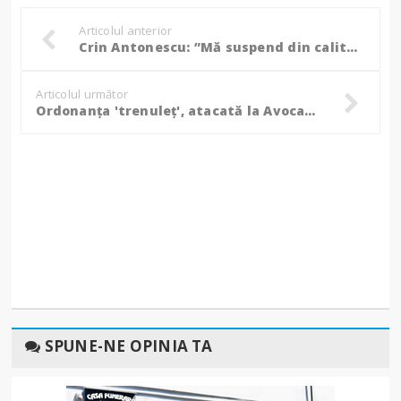
Articolul anterior
Crin Antonescu: ”Mă suspend din calitatea mea de candidat comun al Coaliţiei!”
Articolul următor
Ordonanța 'trenuleț', atacată la Avocatul Poporului. A fost vizat doar un articol din OUG!
SPUNE-NE OPINIA TA