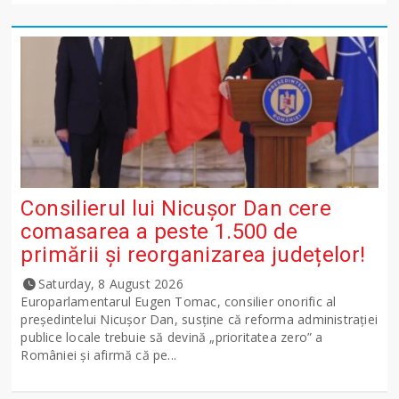
Consilierul lui Nicușor Dan cere
comasarea a peste 1.500 de
primării și reorganizarea județelor!
Saturday, 8 August 2026
Europarlamentarul Eugen Tomac, consilier onorific al
președintelui Nicușor Dan, susține că reforma administrației
publice locale trebuie să devină „prioritatea zero” a
României și afirmă că pe...