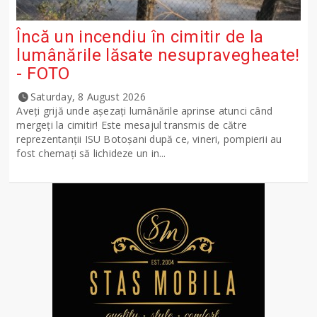
Încă un incendiu în cimitir de la
lumânările lăsate nesupravegheate!
- FOTO
Saturday, 8 August 2026
Aveți grijă unde așezați lumânările aprinse atunci când
mergeți la cimitir! Este mesajul transmis de către
reprezentanții ISU Botoșani după ce, vineri, pompierii au
fost chemați să lichideze un in...