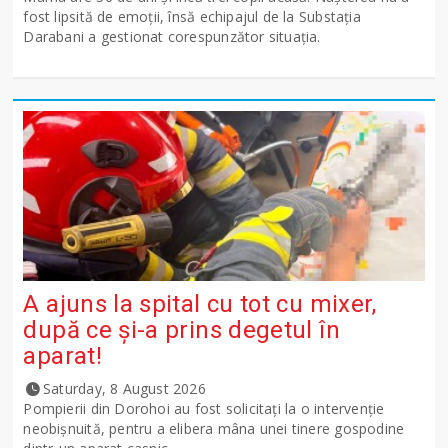
fost lipsită de emoții, însă echipajul de la Substația
Darabani a gestionat corespunzător situația.
A ajuns la spital cu tot cu mixer,
după ce și-a prins degetul în
aparat!
Saturday, 8 August 2026
Pompierii din Dorohoi au fost solicitați la o intervenție
neobișnuită, pentru a elibera mâna unei tinere gospodine