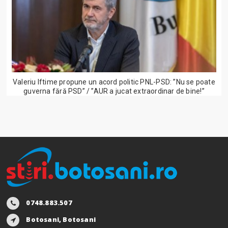
Valeriu Iftime propune un acord politic PNL-PSD: ”Nu se poate
guverna fără PSD” / ”AUR a jucat extraordinar de bine!”
0748.883.507
Botosani, Botosani