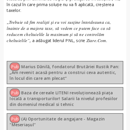
în cazul în care prima soluție nu va fi aplicată, creșterea
taxelor.
„Trebuie să fim realiști și eu voi susține întotdeauna ca,
înainte de a majora taxe, să vedem ce putem face ca să
reducem cheltuielile la maximum și să ne controlăm
cheltuielile”
Ziare.Com.
, a adăugat liderul PNL, scrie
Pub
Marius Dănilă, fondatorul Brutăriei Rustik Pan:
„Am revenit acasă pentru a construi ceva autentic,
în locul din care am plecat”
Pub
Baza de cereale LITENI revoluționează piața
locală a transporturilor! Salarii la nivelul profesiilor
din domeniul medical si tehnic
Pub
(A) Oportunitate de angajare - Magazin
"Meseriașul"