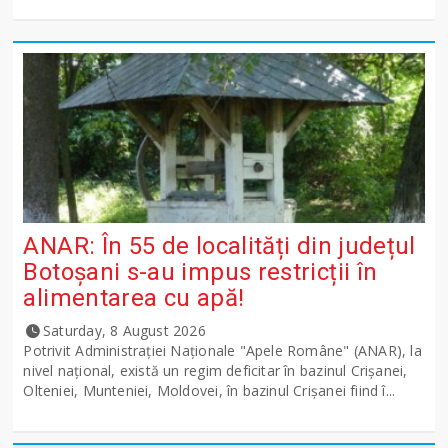
ANAR: În 55 de localități din județul
Botoșani s-au impus restricții în
alimentarea cu apă!
Saturday, 8 August 2026
Potrivit Administraţiei Naţionale "Apele Române" (ANAR), la
nivel naţional, există un regim deficitar în bazinul Crişanei,
Olteniei, Munteniei, Moldovei, în bazinul Crişanei fiind î...