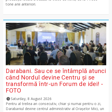
tone anii anteriori.
Darabani. Sau ce se întâmplă atunci
când Nordul devine Centru și se
transformă într-un Forum de idei! -
FOTO
Saturday, 8 August 2026
Pentru al treilea an consecutiv, chiar și numai pentru o zi,
Darabaniul devine centrul administrativ al Orașelor Mici, un