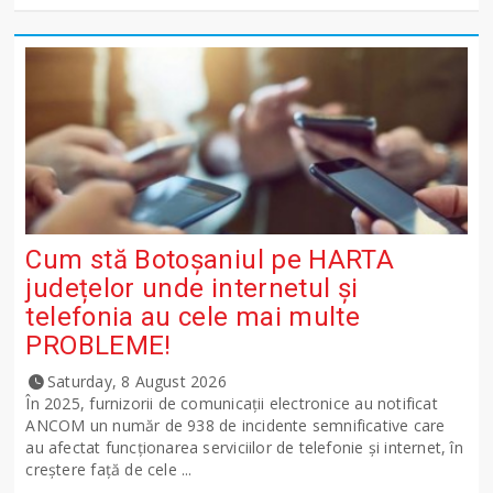
Cum stă Botoșaniul pe HARTA
județelor unde internetul și
telefonia au cele mai multe
PROBLEME!
Saturday, 8 August 2026
În 2025, furnizorii de comunicații electronice au notificat
ANCOM un număr de 938 de incidente semnificative care
au afectat funcționarea serviciilor de telefonie și internet, în
creștere față de cele ...