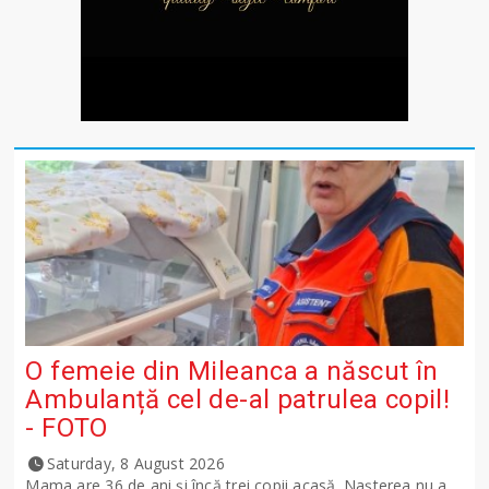
O femeie din Mileanca a născut în
Ambulanță cel de-al patrulea copil!
- FOTO
Saturday, 8 August 2026
Mama are 36 de ani și încă trei copii acasă. Nașterea nu a