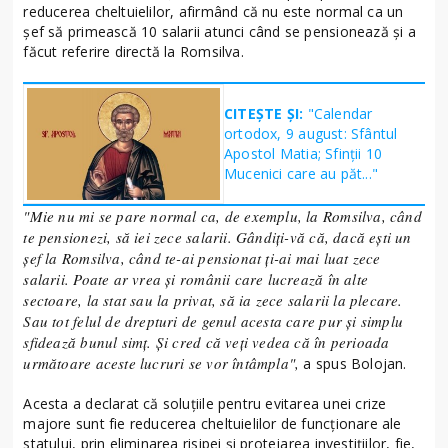
reducerea cheltuielilor, afirmând că nu este normal ca un
șef să primească 10 salarii atunci când se pensionează și a
făcut referire directă la Romsilva.
CITEȘTE ȘI:
"Calendar
ortodox, 9 august: Sfântul
Apostol Matia; Sfinţii 10
Mucenici care au păt..."
"Mie nu mi se pare normal ca, de exemplu, la Romsilva, când
te pensionezi, să iei zece salarii. Gândiți-vă că, dacă ești un
șef la Romsilva, când te-ai pensionat ți-ai mai luat zece
salarii. Poate ar vrea și românii care lucrează în alte
sectoare, la stat sau la privat, să ia zece salarii la plecare.
Sau tot felul de drepturi de genul acesta care pur și simplu
sfidează bunul simț. Și cred că veți vedea că în perioada
următoare aceste lucruri se vor întâmpla",
a spus Bolojan.
Acesta a declarat că soluțiile pentru evitarea unei crize
majore sunt fie reducerea cheltuielilor de funcționare ale
statului, prin eliminarea risipei și protejarea investițiilor, fie,