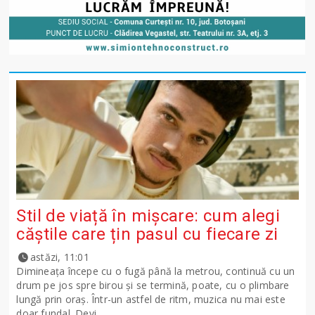
Stil de viață în mișcare: cum alegi
căștile care țin pasul cu fiecare zi
astăzi, 11:01
Dimineața începe cu o fugă până la metrou, continuă cu un
drum pe jos spre birou și se termină, poate, cu o plimbare
lungă prin oraș. Într-un astfel de ritm, muzica nu mai este
doar fundal. Devi...