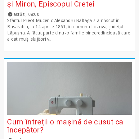
şi Miron, Episcopul Cretei
astăzi, 08:00
Sfântul Preot Mucenic Alexandru Baltaga s-a născut în
Basarabia, la 14 aprilie 1861, în comuna Lozova, județul
Lăpușna. A făcut parte dintr-o familie binecredincioasă care
a dat mulți slujitori v...
Cum întreții o mașină de cusut ca
începător?