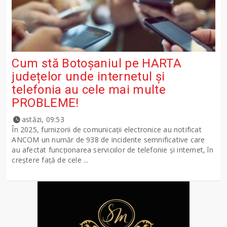
Cum stă Botoșaniul pe HARTA
județelor unde internetul și
telefonia au cele mai multe
PROBLEME!
astăzi, 09:53
În 2025, furnizorii de comunicații electronice au notificat
ANCOM un număr de 938 de incidente semnificative care
au afectat funcționarea serviciilor de telefonie și internet, în
creștere față de cele ...