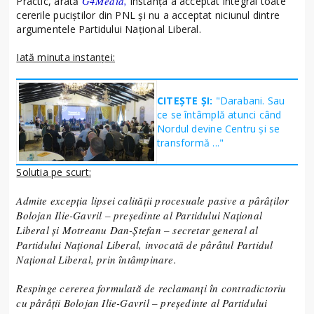
G4Media,
Practic, arată
instanța a acceptat integral toate
cererile puciștilor din PNL și nu a acceptat niciunul dintre
argumentele Partidului Național Liberal.
Iată minuta instanței:
CITEȘTE ȘI:
"Darabani. Sau
ce se întâmplă atunci când
Nordul devine Centru și se
transformă ..."
Solutia pe scurt:
Admite excepţia lipsei calităţii procesuale pasive a pârâţilor
Bolojan Ilie-Gavril – preşedinte al Partidului Naţional
Liberal şi Motreanu Dan-Ştefan – secretar general al
Partidului Naţional Liberal, invocată de pârâtul Partidul
Naţional Liberal, prin întâmpinare.
Respinge cererea formulată de reclamanţi în contradictoriu
cu pârâţii Bolojan Ilie-Gavril – preşedinte al Partidului