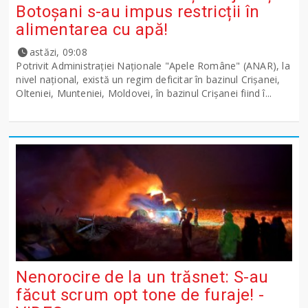
Botoșani s-au impus restricții în
alimentarea cu apă!
astăzi, 09:08
Potrivit Administraţiei Naţionale "Apele Române" (ANAR), la
nivel naţional, există un regim deficitar în bazinul Crişanei,
Olteniei, Munteniei, Moldovei, în bazinul Crişanei fiind î...
Nenorocire de la un trăsnet: S-au
făcut scrum opt tone de furaje! -