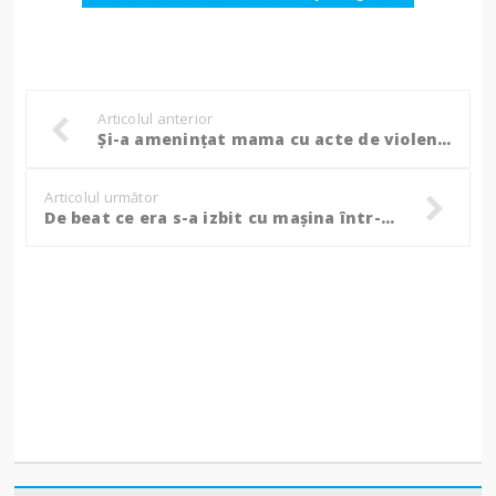
Articolul anterior
Și-a amenințat mama cu acte de violențe, botoșăneanul a fost reținut!
Articolul următor
De beat ce era s-a izbit cu mașina într-un autoturism care mergea regulamentar, a fost reținut de polițiști! (Video)