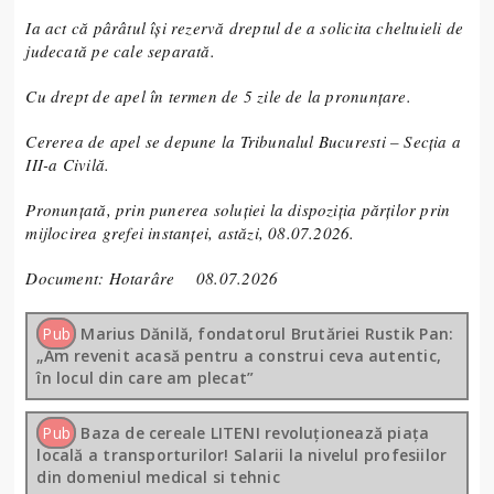
Ia act că pârâtul își rezervă dreptul de a solicita cheltuieli de
judecată pe cale separată.
Cu drept de apel în termen de 5 zile de la pronunţare.
Cererea de apel se depune la Tribunalul Bucuresti – Secţia a
III-a Civilă.
Pronunţată, prin punerea soluţiei la dispoziţia părţilor prin
mijlocirea grefei instanţei, astăzi, 08.07.2026.
Document: Hotarâre 08.07.2026
Pub
Marius Dănilă, fondatorul Brutăriei Rustik Pan:
„Am revenit acasă pentru a construi ceva autentic,
în locul din care am plecat”
Pub
Baza de cereale LITENI revoluționează piața
locală a transporturilor! Salarii la nivelul profesiilor
din domeniul medical si tehnic