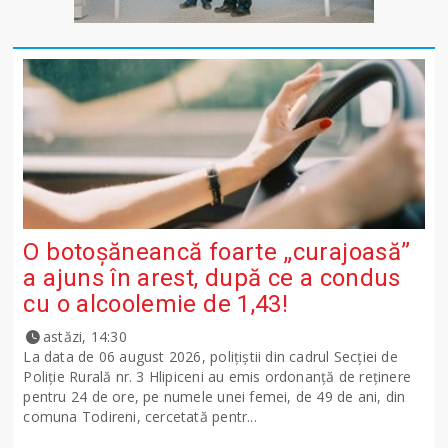
O botoșăneancă foarte „curajoasă”
a ajuns în arest, după ce a condus
cu o alcoolemie de 1,43!
astăzi, 14:30
La data de 06 august 2026, polițiștii din cadrul Secției de
Poliție Rurală nr. 3 Hlipiceni au emis ordonanță de reținere
pentru 24 de ore, pe numele unei femei, de 49 de ani, din
comuna Todireni, cercetată pentr...