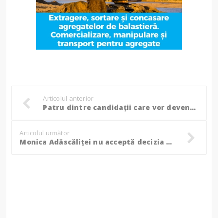
Articolul anterior
Patru dintre candidații care vor deveni magistrați au fost cercetați sau condamnați penal, unul este din Botoșani
Articolul următor
Monica Adăscăliței nu acceptă decizia magistraților suceveni, au depus contestație și procurorii DNA!