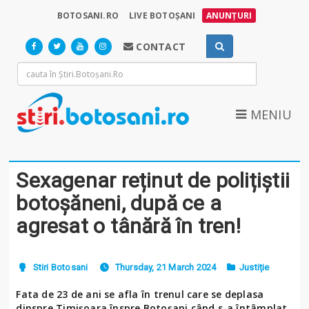
BOTOSANI.RO
LIVE BOTOȘANI
ANUNȚURI
CONTACT
MENIU
Sexagenar reținut de polițiștii
botoșăneni, după ce a
agresat o tânără în tren!
Stiri Botosani
Thursday, 21 March 2024
Justiție
Fata de 23 de ani se afla în trenul care se deplasa
dinspre Timișoara înspre Botoșani când s-a întâmplat