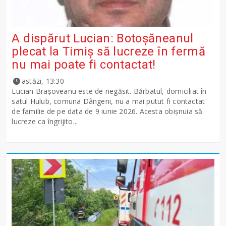
A dispărut Lucian: Botoșăneanul
plecat la Timiș să lucreze în fermă
nu mai poate fi contactat!
astăzi, 13:30
Lucian Brașoveanu este de negăsit. Bărbatul, domiciliat în
satul Hulub, comuna Dângeni, nu a mai putut fi contactat
de familie de pe data de 9 iunie 2026. Acesta obișnuia să
lucreze ca îngrijito...