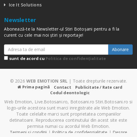
Ice It Solutions
Newsletter
Abonează-te la Newsletter-ul Stiri Botoșani pentru a fi la
curent cu cele mai noi știri și reportaje!
Abonare
sunt de acord cu
Politica de confidențialitate
© 2026
WEB EMOTION SRL
| Toate drepturile rezervate.
Prima pagină
Contact
Publicitate / Rate card
Codul deontologic
Web Emotion, Live.Botosani.ro, Botosani.ro Stiri.Botosani.ro si
logo-urile acestora sunt marci inregistrate ale Web Emotion.
Toate celelalte marci sunt proprietatea companiilor
detinatoare. Reproducerea continutului din acest site este
permisa numai cu acordul Web Emotion.
Termeni și condiții
|
Politica de confidențialitate
|
Despre