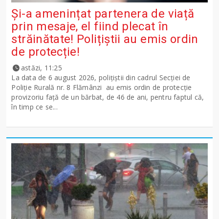
Și-a amenințat partenera de viață
prin mesaje, el fiind plecat în
străinătate! Polițiștii au emis ordin
de protecție!
astăzi, 11:25
La data de 6 august 2026, polițiștii din cadrul Secției de
Poliție Rurală nr. 8 Flămânzi au emis ordin de protecție
provizoriu față de un bărbat, de 46 de ani, pentru faptul că,
în timp ce se...