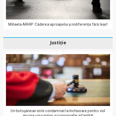
Mihaela ARHIP: Căderea aproapelui și indiferența fără leac!
Justiție
Un botoșănean este condamnat la închisoare pentru viol
asupra unui minor și pornografie infantilă!