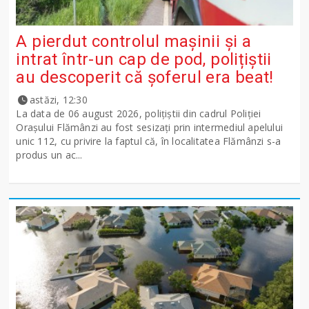
A pierdut controlul mașinii și a
intrat într-un cap de pod, polițiștii
au descoperit că șoferul era beat!
astăzi, 12:30
La data de 06 august 2026, polițiștii din cadrul Poliției
Orașului Flămânzi au fost sesizați prin intermediul apelului
unic 112, cu privire la faptul că, în localitatea Flămânzi s-a
produs un ac...