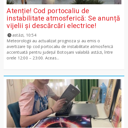
Atenție! Cod portocaliu de
instabilitate atmosferică: Se anunță
vijelii și descărcări electrice!
astăzi, 10:54
Meteorologii au actualizat prognoza și au emis o
avertizare tip cod portocaliu de instabilitate atmosferică
accentuată pentru județul Botoșani valabilă astăzi, între
orele 12:00 – 23:00. Aceas...