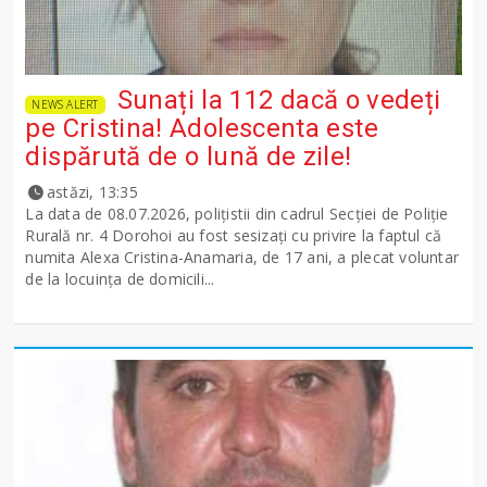
Sunați la 112 dacă o vedeți
NEWS ALERT
pe Cristina! Adolescenta este
dispărută de o lună de zile!
astăzi, 13:35
La data de 08.07.2026, polițistii din cadrul Secției de Poliție
Rurală nr. 4 Dorohoi au fost sesizați cu privire la faptul că
numita Alexa Cristina-Anamaria, de 17 ani, a plecat voluntar
de la locuința de domicili...