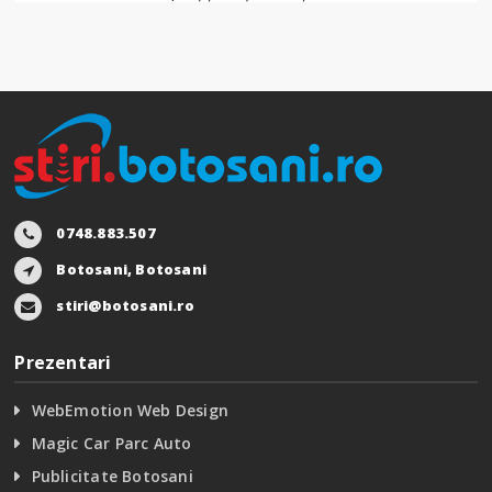
0748.883.507
Botosani, Botosani
stiri@botosani.ro
Prezentari
WebEmotion Web Design
Magic Car Parc Auto
Publicitate Botosani