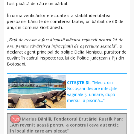
fost pipăită de către un bărbat.
În urma verificărilor efectuate s-a stabilit identitatea
persoanei bănuite de comiterea faptei, un bărbat de 60 de
ani, din comuna Gorbănești.
Față de acesta a fost dispusă măsura reținerii pentru 24 de
„
ore, pentru săvârșirea infracțiunii de agresiune sexuală
”, a
declarat agent principal de poliție Delia Nenișcu, purtător de
cuvânt în cadrul Inspectoratului de Poliție Județean (IPJ) din
Botoșani.
CITEȘTE ȘI:
"Medic din
Botoșani despre infecțiile
vaginale și urinare, după
mersul la piscină..."
Pub
Marius Dănilă, fondatorul Brutăriei Rustik Pan:
„Am revenit acasă pentru a construi ceva autentic,
în locul din care am plecat”