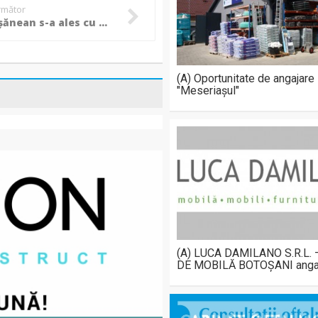
următor
Un botoșănean s-a ales cu dosar penal din ”pasiunea” pentru produse cosmetice!
(A) Oportunitate de angajare
"Meseriașul"
(A) LUCA DAMILANO S.R.L.
DE MOBILĂ BOTOȘANI anga