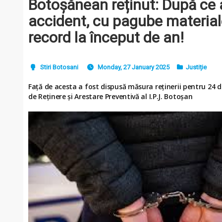
Botoșănean reținut: După ce 
accident, cu pagube materiale
record la început de an!
Stiri Botosani
Monday, 27 January 2025
Justiție
Față de acesta a fost dispusă măsura reținerii pentru 24 de
de Reținere și Arestare Preventivă al I.P.J. Botoșan