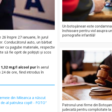
Un botoșănean este condamnat
închisoare pentru viol asupra un
pornografie infantilă!
 26 înspre 27 ianuarie, în jurul
tier. Conducătorul auto, un bărbat
ier cu pagube materiale, respectiv
 să fie oprit de polițiști și scos
 1,32 mg/l alcool pur
în aerul
 24 de ore, fiind introdus în
femeie din Mileanca a născut
 de-al patrulea copil! - FOTO"
Patronul unei firme din Botoșani
judecată pentru complicitate la 