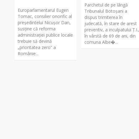
Parchetul de pe lângă
Europarlamentarul Eugen
Tribunalul Botoşani a
Tomac, consilier onorific al
dispus trimiterea în
președintelui Nicușor Dan,
judecată, în stare de arest
susține că reforma
preventiv, a inculpatului Ț.I.
administrației publice locale
în vârstă de 69 de ani, din
trebuie să devină
comuna Albe�...
„prioritatea zero” a
Românie...