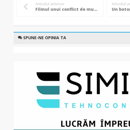
Articolul anterior
Articolul 
Filmul unui conflict de muncă presărat cu acuzații grave la ”Mavromati” și terminat la DNA: Cum a pierdut scaunul de manager Corneliu Prepeliță!
SPUNE-NE OPINIA TA