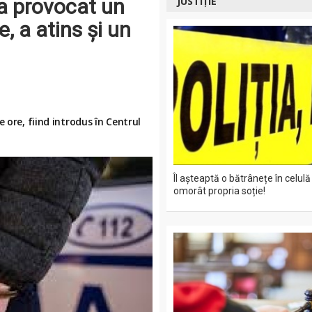
a provocat un
JUSTIȚIE
, a atins și un
 ore, fiind introdus în Centrul
Îl așteaptă o bătrânețe în celulă
omorât propria soție!