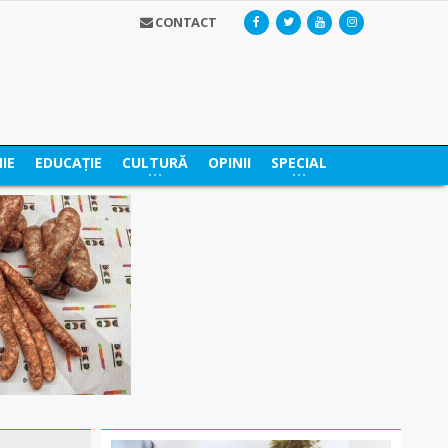
CONTACT
IE
EDUCAȚIE
CULTURĂ
OPINII
SPECIAL