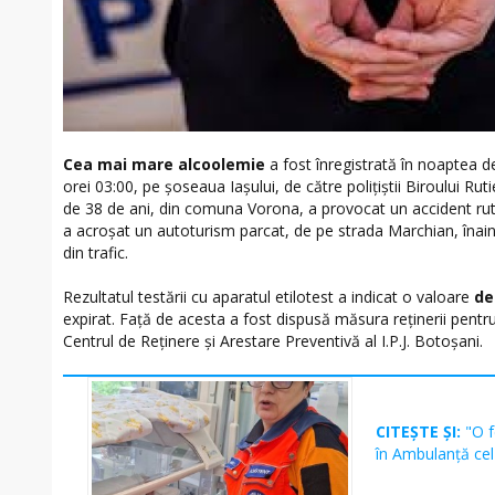
Cea mai mare alcoolemie
a fost înregistrată în noaptea de
orei 03:00, pe șoseaua Iașului, de către polițiștii Biroului Ru
de 38 de ani, din comuna Vorona, a provocat un accident rut
a acroșat un autoturism parcat, de pe strada Marchian, înainte
din trafic.
Rezultatul testării cu aparatul etilotest a indicat o valoare
de
expirat. Față de acesta a fost dispusă măsura reținerii pentru
Centrul de Reținere și Arestare Preventivă al I.P.J. Botoșani.
CITEȘTE ȘI:
"O 
în Ambulanță cel