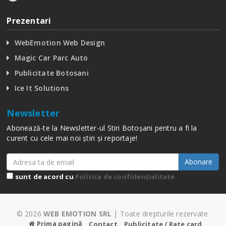
Prezentari
WebEmotion Web Design
Magic Car Parc Auto
Publicitate Botosani
Ice It Solutions
Newsletter
Abonează-te la Newsletter-ul Stiri Botoșani pentru a fi la
curent cu cele mai noi știri și reportaje!
Abonare
sunt de acord cu
Politica de confidențialitate
© 2026
WEB EMOTION SRL
| Toate drepturile rezervate.
Prima pagină
Contact
Publicitate / Rate card