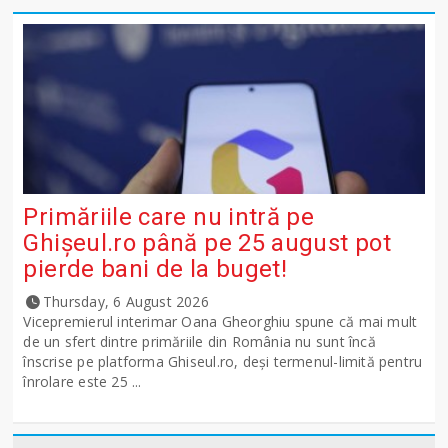
Primăriile care nu intră pe
Ghişeul.ro până pe 25 august pot
pierde bani de la buget!
Thursday, 6 August 2026
Vicepremierul interimar Oana Gheorghiu spune că mai mult
de un sfert dintre primăriile din România nu sunt încă
înscrise pe platforma Ghiseul.ro, deși termenul-limită pentru
înrolare este 25 ...