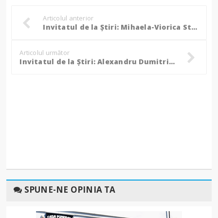
Articolul anterior
Invitatul de la Știri: Mihaela-Viorica Stoiciuc - candidat pentru Senatul României din partea Partidului România în Acțiune (video)
Articolul următor
Invitatul de la Știri: Alexandru Dumitriu, candidat pentru Camera Deputaților din partea Partidului Național Liberal (video)
SPUNE-NE OPINIA TA