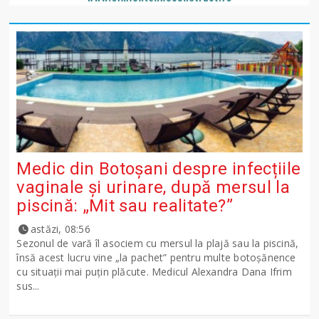
Medic din Botoșani despre infecțiile
vaginale și urinare, după mersul la
piscină: „Mit sau realitate?”
astăzi, 08:56
Sezonul de vară îl asociem cu mersul la plajă sau la piscină,
însă acest lucru vine „la pachet” pentru multe botoșănence
cu situații mai puțin plăcute. Medicul Alexandra Dana Ifrim
sus...