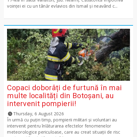
voinţei ei cu un tânăr evlavios din Ismail şi neavând c...
Copaci doborâți de furtună în mai
multe localități din Botoșani, au
intervenit pompierii!
Thursday, 6 August 2026
În urmă cu puțin timp, pompierii militari și voluntari au
intervenit pentru înlăturarea efectelor fenomenelor
meteorologice periculoase, care au creat situații de risc