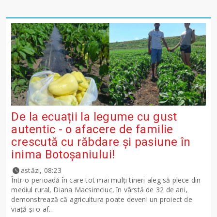
De la ecuații la legume cu gust
autentic - o afacere de familie
crescută cu răbdare și pasiune în
inima Botoșaniului!
astăzi, 08:23
Într-o perioadă în care tot mai mulți tineri aleg să plece din
mediul rural, Diana Macsimciuc, în vârstă de 32 de ani,
demonstrează că agricultura poate deveni un proiect de
viață și o af...