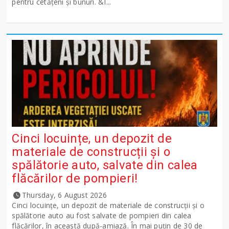
pentru cetățeni și bunuri. &I...
Cinci locuințe, un depozit de
materiale de construcții și o
spălătorie auto, salvate din calea
flăcărilor de pompieri!
Thursday, 6 August 2026
Cinci locuințe, un depozit de materiale de construcții și o
spălătorie auto au fost salvate de pompieri din calea
flăcărilor, în această după-amiază. În mai puțin de 30 de