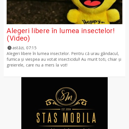
Alegeri libere în lumea insectelor!
(Video)
astăzi, 07:15
Alegeri libere în lumea insectelor. Pentru că urau gândacul,
furnica și viespea au votat insecticidul! Au murit toti, chiar și
greierele, care nu a mers la vot!