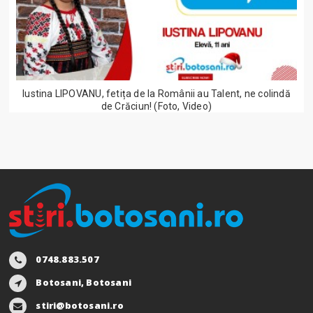
Iustina LIPOVANU, fetița de la Românii au Talent, ne colindă
de Crăciun! (Foto, Video)
0748.883.507
Botosani, Botosani
stiri@botosani.ro