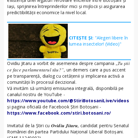
existența unei legături feroviare eficiente între Botoșani și
Iași, sprijinirea întreprinderilor mici și mijlocii și asigurarea
predictibilității economice la nivel local.
CITEȘTE ȘI:
"Alegeri libere în
lumea insectelor! (Video)"
„Tu știi
Ovidiu Jitaru a vorbit de asemenea despre campania
ce face parlamentarul tău?”
, un demers care a pus accent
pe transparență, dialog cu cetățenii și implicarea activă a
comunității în procesul decizional.
Vă invităm să urmăriți emisiunea integrală, disponibilă pe
canalul nostru de YouTube -
https://www.youtube.com/@StiriBotosaniLive/videos
și pagina oficială de Facebook Știri Botoșani -
https://www.facebook.com/stiri.botosani.ro/
Ovidiu Jitaru
Invitatul de la Știri cu
, candidat pentru Senatul
României din partea Partidului Național Liberal Botoșani.
(CMF 11240002)