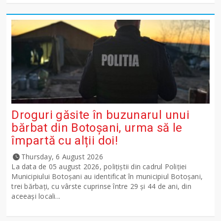
Droguri găsite în buzunarul unui
bărbat din Botoșani, urma să le
împartă cu alții doi!
Thursday, 6 August 2026
La data de 05 august 2026, polițiștii din cadrul Poliției
Municipiului Botoșani au identificat în municipiul Botoșani,
trei bărbați, cu vârste cuprinse între 29 și 44 de ani, din
aceeași locali...