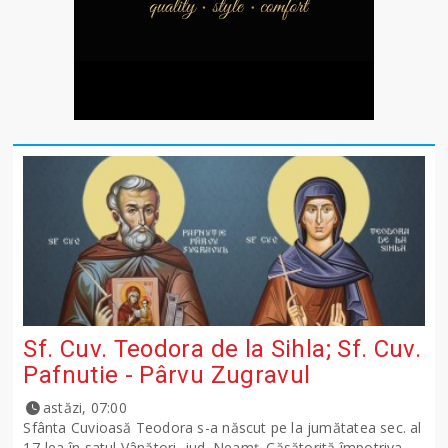
Sf. Cuv. Teodora de la Sihla; Sf. Cuv.
Pafnutie - Pârvu Zugravul
astăzi, 07:00
Sfânta Cuvioasă Teodora s-a născut pe la jumătatea sec. al
17-lea în satul Vânători, jud. Neamţ. Căsătorită împotriva