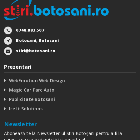
0748.883.507
Botosani, Botosani
stiri@botosani.ro
Prezentari
WebEmotion Web Design
Magic Car Parc Auto
Publicitate Botosani
Ice It Solutions
Newsletter
Abonează-te la Newsletter-ul Stiri Botoșani pentru a fi la
curent cu cele mai noi știri și reportaje!