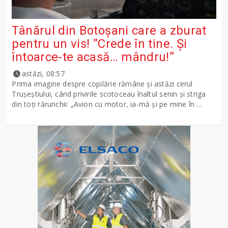
Tânărul din Botoșani care a zburat
pentru un vis! ”Crede în tine. Și
întoarce-te acasă… mândru!”
astăzi, 08:57
Prima imagine despre copilărie rămâne și astăzi cerul
Trușeștiului, când privirile scotoceau înaltul senin și striga
din toți rărunchii: „Avion cu motor, ia-mă și pe mine în ...