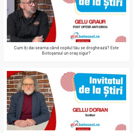
Cum îți dai seama când copilul tău se droghează? Este
Botoșaniul un oraș sigur?