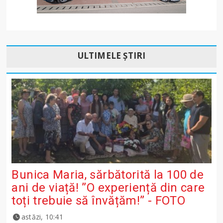
ULTIMELE ȘTIRI
Bunica Maria, sărbătorită la 100 de
ani de viață! ”O experiență din care
toți trebuie să învățăm!” - FOTO
astăzi, 10:41