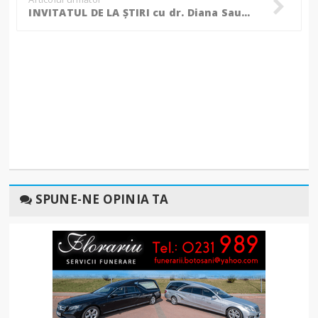
INVITATUL DE LA ȘTIRI cu dr. Diana Sauciuc, „medicul copiilor, al părinților și adulților”! (Foto, Video)
SPUNE-NE OPINIA TA