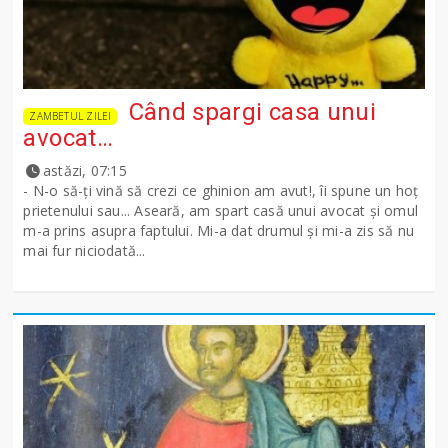
Când spargi casa unui
ZAMBETUL ZILEI
avocat…
astăzi, 07:15
- N-o să-ţi vină să crezi ce ghinion am avut!, îi spune un hoţ
prietenului sau... Aseară, am spart casă unui avocat şi omul
m-a prins asupra faptului. Mi-a dat drumul şi mi-a zis să nu
mai fur niciodată...