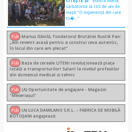
CITEȘTE ȘI:
"Bunica Maria,
sărbătorită la 100 de ani de
viață! ”O experiență din care
to�..."
Pub
Marius Dănilă, fondatorul Brutăriei Rustik Pan:
„Am revenit acasă pentru a construi ceva autentic,
în locul din care am plecat”
Pub
Baza de cereale LITENI revoluționează piața
locală a transporturilor! Salarii la nivelul profesiilor
din domeniul medical si tehnic
Pub
(A) Oportunitate de angajare - Magazin
"Meseriașul"
Pub
(A) LUCA DAMILANO S.R.L. – FABRICA DE MOBILĂ
BOTOȘANI angajează: