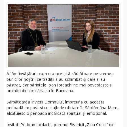
Aflăm învățături, cum era această sărbătoare pe vremea
bunicilor noștri, ce tradiții s-au schimbat și care s-au
păstrat, dar părintele Ioan Iordachi ne mai povestește și
amintiri din copilăria sa în Bucovina.
Sărbătoarea Învierii Domnului, împreună cu această
perioadă de post și cu slujbele oficiate în Săptămâna Mare,
alcătuiesc o perioadă încărcată spiritual și emoțional.
Invitat: Pr. Ioan Iordachi, parohul Bisericii „Ziua Crucii” din