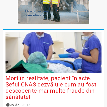
Mort în realitate, pacient în acte.
Șeful CNAS dezvăluie cum au fost
descoperite mai multe fraude din
sănătate!
astăzi, 08:13