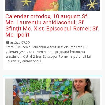
Calendar ortodox, 10 august: Sf.
Mc. Laurenţiu arhidiaconul; Sf.
Sfinţit Mc. Xist, Episcopul Romei; Sf.
Mc. Ipolit
astăzi, 07:00
Sfântul Mucenic Laurenţiu a trăit în zilele împăratului
Valerian (253-260). Pornindu-se prigoană împotriva
creştinilor, Xist al 2-lea, Episcopul Romei, a poruncit lui
Laurenţiu, arhidiaconul...