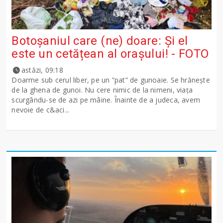
Botoșaniul care (ne) doare: Și el
este un cetățean al orașului! - FOTO
astăzi, 09:18
Doarme sub cerul liber, pe un ”pat” de gunoaie. Se hrănește
de la ghena de gunoi. Nu cere nimic de la nimeni, viața
scurgându-se de azi pe mâine. Înainte de a judeca, avem
nevoie de c&aci...