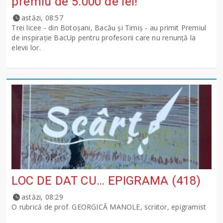
premiu de 5.000 de lei!
astăzi, 08:57
Trei licee - din Botoșani, Bacău și Timiș - au primit Premiul
de inspirație BacUp pentru profesorii care nu renunță la
elevii lor.
LOC DE DAT CU… EPIGRAMA (418)
astăzi, 08:29
O rubrică de prof. GEORGICĂ MANOLE, scriitor, epigramist