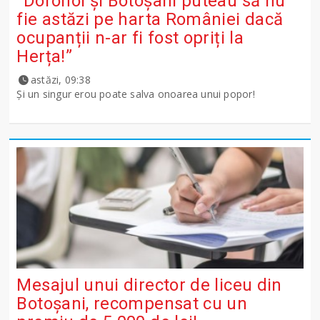
”Dorohoi și Botoșani puteau să nu
fie astăzi pe harta României dacă
ocupanții n-ar fi fost opriți la
Herța!”
astăzi, 09:38
Și un singur erou poate salva onoarea unui popor!
Mesajul unui director de liceu din
Botoșani, recompensat cu un