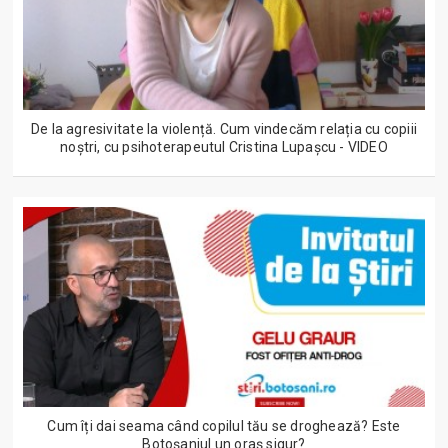
De la agresivitate la violență. Cum vindecăm relația cu copiii
noștri, cu psihoterapeutul Cristina Lupașcu - VIDEO
Cum îți dai seama când copilul tău se droghează? Este
Botoșaniul un oraș sigur?