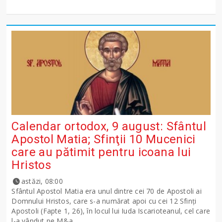
Calendar ortodox, 9 august: Sfântul
Apostol Matia; Sfinţii 10 Mucenici
care au pătimit pentru icoana lui
Hristos
astăzi, 08:00
Sfântul Apostol Matia era unul dintre cei 70 de Apostoli ai
Domnului Hristos, care s-a numărat apoi cu cei 12 Sfinţi
Apostoli (Fapte 1, 26), în locul lui Iuda Iscarioteanul, cel care
l-a vândut pe M&a...