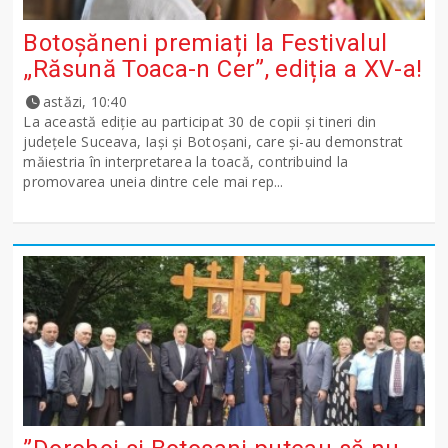
Botoșăneni premiați la Festivalul
„Răsună Toaca-n Cer”, ediția a XV-a!
astăzi, 10:40
La această ediție au participat 30 de copii și tineri din
județele Suceava, Iași și Botoșani, care și-au demonstrat
măiestria în interpretarea la toacă, contribuind la
promovarea uneia dintre cele mai rep...