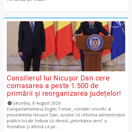
Consilierul lui Nicușor Dan cere
comasarea a peste 1.500 de
primării și reorganizarea județelor!
Saturday, 8 August 2026
Europarlamentarul Eugen Tomac, consilier onorific al
președintelui Nicușor Dan, susține că reforma administrației
publice locale trebuie să devină „prioritatea zero” a
României și afirmă că pe...