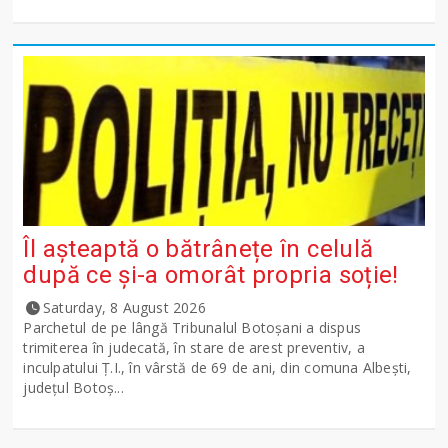
Îl așteaptă o bătrânețe în celulă
după ce și-a omorât propria soție!
Saturday, 8 August 2026
Parchetul de pe lângă Tribunalul Botoşani a dispus
trimiterea în judecată, în stare de arest preventiv, a
inculpatului Ț.I., în vârstă de 69 de ani, din comuna Albești,
județul Botoș...