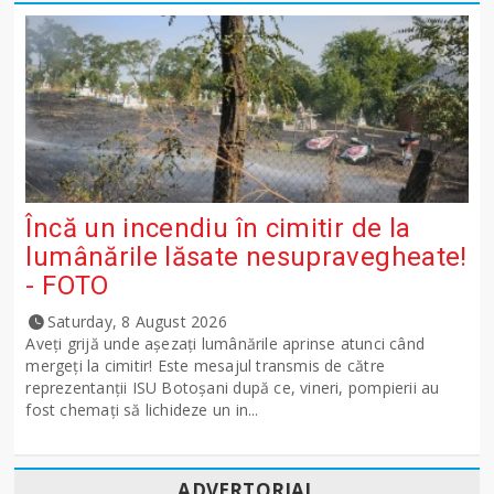
Încă un incendiu în cimitir de la
lumânările lăsate nesupravegheate!
- FOTO
Saturday, 8 August 2026
Aveți grijă unde așezați lumânările aprinse atunci când
mergeți la cimitir! Este mesajul transmis de către
reprezentanții ISU Botoșani după ce, vineri, pompierii au
fost chemați să lichideze un in...
ADVERTORIAL