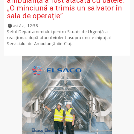
ambulanță a fost atacată cu bâtele:
„O minciună a trimis un salvator în
sala de operație”
astăzi, 12:38
Șeful Departamentului pentru Situații de Urgență a
reacționat după atacul violent asupra unui echipaj al
Serviciului de Ambulanță din Cluj.