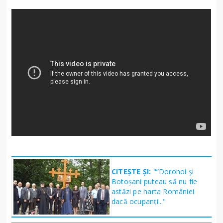
CITEȘTE ȘI:
"”Dorohoi și
Botoșani puteau să nu fie
astăzi pe harta României
dacă ocupanți..."