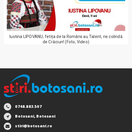
Iustina LIPOVANU, fetița de la Românii au Talent, ne colindă
de Crăciun! (Foto, Video)
0748.883.507
Botosani, Botosani
stiri@botosani.ro