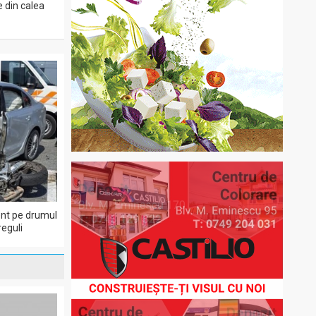
e din calea
dent pe drumul
eguli