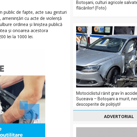
Botoșani, culturi agricole salvat
flăcărilor! (Foto)
în public de fapte, acte sau gesturi
e, ameninţări cu acte de violenţă
lbure ordinea şi liniştea publică
atea şi onoarea acestora
0 lei la 1000 lei.
Motociclistul rănit grav în acci
Suceava – Botoșani a murit, ner
descoperite de polițiști!
ADVERTORIAL