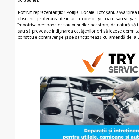
Potrivit reprezentanților Poliției Locale Botoșani, săvârşirea 
obscene, proferarea de injurii, expresii jignitoare sau vulgar
împotriva persoanelor sau bunurilor acestora, de natură să tu
sau să provoace indignarea cetăţenilor ori să lezeze demnit
constituie contravenție și se sancționează cu amendă de la 20