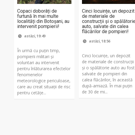
Copaci doborâți de
Cinci locuințe, un depozit
furtună în mai multe
de materiale de
localități din Botoșani, au
construcții și o spălători
intervenit pompierii!
auto, salvate din calea
flăcărilor de pompieri!
astăzi, 19:49
astăzi, 18:56
În urmă cu puțin timp,
Cinci locuințe, un depozit
pompierii militari și
de materiale de construcții
voluntari au intervenit
și o spălătorie auto au fost
pentru înlăturarea efectelor
salvate de pompieri din
fenomenelor
calea flăcărilor, în această
meteorologice periculoase,
după-amiază. În mai puțin
care au creat situații de risc
de 30 de mi...
pentru cetățe...