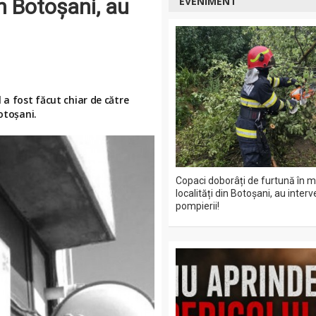
in Botoșani, au
EVENIMENT
 a fost făcut chiar de către
otoșani.
Copaci doborâți de furtună în m
localități din Botoșani, au interv
pompierii!