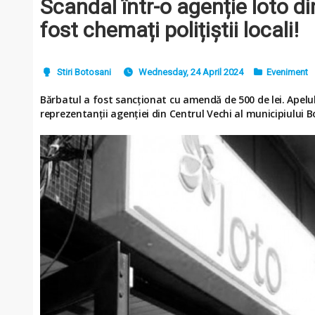
Scandal într-o agenție loto d
fost chemați polițiștii locali!
Stiri Botosani
Wednesday, 24 April 2024
Eveniment
Bărbatul a fost sancționat cu amendă de 500 de lei. Apelul
reprezentanții agenției din Centrul Vechi al municipiului B