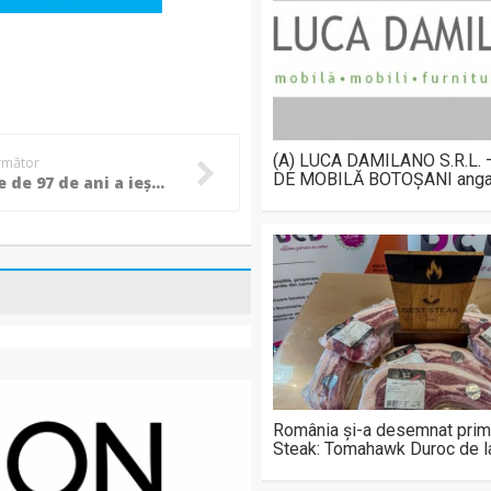
(A) LUCA DAMILANO S.R.L.
următor
DE MOBILĂ BOTOȘANI anga
O femeie de 97 de ani a ieșit singură din casa cuprinsă de flăcări! (Foto)
România și-a desemnat prim
Steak: Tomahawk Duroc de 