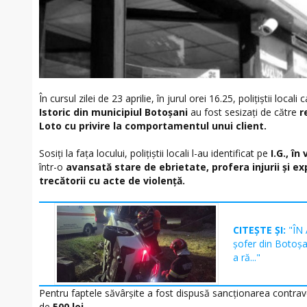
În cursul zilei de 23 aprilie, în jurul orei 16.25, polițiștii local
Istoric din municipiul Botoșani
au fost sesizați de către
r
Loto cu privire la comportamentul unui client.
Sosiți la fața locului, polițiștii locali l-au identificat pe
I.G., în
într-o
avansată stare de ebrietate, profera injurii și e
trecătorii cu acte de violență.
CITEȘTE ȘI:
"ÎN
șofer din Botoșan
a ră..."
Pentru faptele săvârșite a fost dispusă sancționarea contr
de
500 lei.