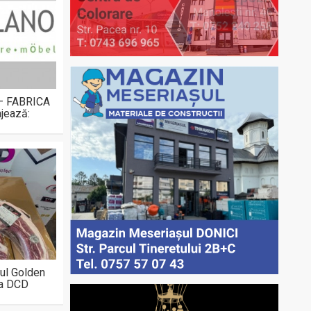
 – FABRICA
jează:
ul Golden
la DCD