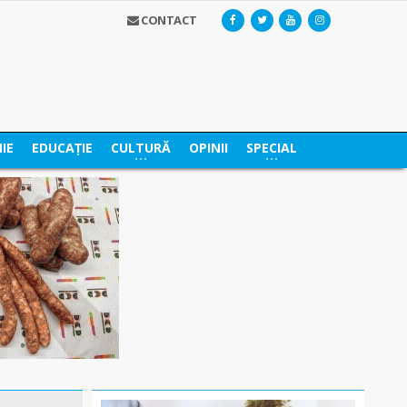
CONTACT
IE
EDUCAȚIE
CULTURĂ
OPINII
SPECIAL