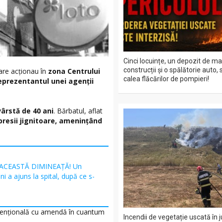
Cinci locuințe, un depozit de ma
construcții și o spălătorie auto, 
i care acționau în
zona Centrului
calea flăcărilor de pompieri!
eprezentantul unei agenții
 vârstă de 40 ani
. Bărbatul, aflat
xpresii jignitoare, amenințând
 ACEASTĂ DIMINEAȚĂ! Un
i a ajuns la spital, după ce s-
avențională cu amendă în cuantum
Incendii de vegetație uscată în 