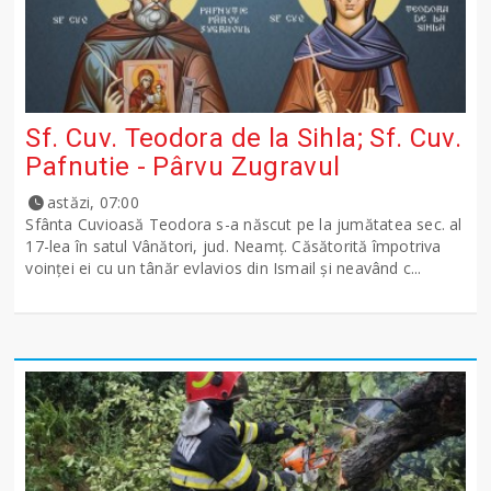
Sf. Cuv. Teodora de la Sihla; Sf. Cuv.
Pafnutie - Pârvu Zugravul
astăzi, 07:00
Sfânta Cuvioasă Teodora s-a născut pe la jumătatea sec. al
17-lea în satul Vânători, jud. Neamţ. Căsătorită împotriva
voinţei ei cu un tânăr evlavios din Ismail şi neavând c...