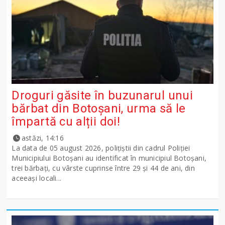
Droguri găsite în buzunarul unui
bărbat din Botoșani, urma să le
împartă cu alții doi!
astăzi, 14:16
La data de 05 august 2026, polițiștii din cadrul Poliției
Municipiului Botoșani au identificat în municipiul Botoșani,
trei bărbați, cu vârste cuprinse între 29 și 44 de ani, din
aceeași locali...