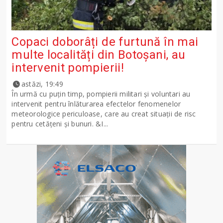
Copaci doborâți de furtună în mai
multe localități din Botoșani, au
intervenit pompierii!
astăzi, 19:49
În urmă cu puțin timp, pompierii militari și voluntari au
intervenit pentru înlăturarea efectelor fenomenelor
meteorologice periculoase, care au creat situații de risc
pentru cetățeni și bunuri. &I...