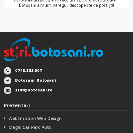
Motociclistul rănit grav în accident pe drumul Suceava –
Botoșani a murit, nereguli descoperite de polițiști!
0748.883.507
Botosani, Botosani
stiri@botosani.ro
Prezentari
WebEmotion Web Design
Magic Car Parc Auto