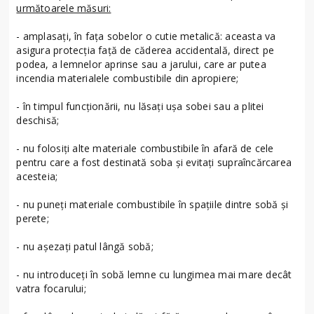
următoarele măsuri:
- amplasaţi, în faţa sobelor o cutie metalică: aceasta va
asigura protecţia faţă de căderea accidentală, direct pe
podea, a lemnelor aprinse sau a jarului, care ar putea
incendia materialele combustibile din apropiere;
- în timpul funcționării, nu lăsați ușa sobei sau a plitei
deschisă;
- nu folosiţi alte materiale combustibile în afară de cele
pentru care a fost destinată soba și evitaţi supraîncărcarea
acesteia;
- nu puneți materiale combustibile în spaţiile dintre sobă şi
perete;
- nu așezați patul lângă sobă;
- nu introduceți în sobă lemne cu lungimea mai mare decât
vatra focarului;