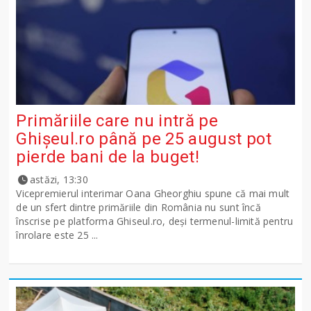
Primăriile care nu intră pe
Ghişeul.ro până pe 25 august pot
pierde bani de la buget!
astăzi, 13:30
Vicepremierul interimar Oana Gheorghiu spune că mai mult
de un sfert dintre primăriile din România nu sunt încă
înscrise pe platforma Ghiseul.ro, deși termenul-limită pentru
înrolare este 25 ...