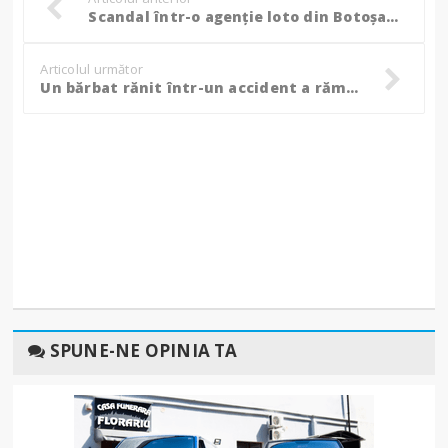
Scandal într-o agenție loto din Botoșani, au fost chemați polițiștii locali!
Articolul următor
Un bărbat rănit într-un accident a rămas blocat în mașină, au intervenit pompierii!
SPUNE-NE OPINIA TA