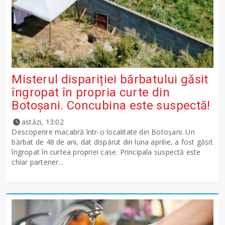
Misterul dispariției bărbatului găsit
îngropat în propria curte din
Botoșani. Concubina este suspectă!
astăzi, 13:02
Descoperire macabră într-o localitate din Botoșani. Un
bărbat de 48 de ani, dat dispărut din luna aprilie, a fost găsit
îngropat în curtea propriei case. Principala suspectă este
chiar partener...