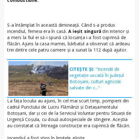
combustibile.
S-a întâmplat în această dimineață. Când s-a produs
incendiul, femeia era în casă.
A ieșit singură
din interior și
a mers la fiul ei să-i spună că locuința i-a fost cuprinsă de
flăcări. Ajuns la casa mamei, bărbatul a observat că ardeau
trei dintre cele patru camere și a sunat la 112 după ajutor.
CITEȘTE ȘI:
"Incendii de
vegetație uscată în județul
Botoșani, culturi agricole
salvate din c..."
La fața locului au ajuns, în cel mai scurt timp, pompierii din
cadrul Punctului de Lucru Flămânzi și Detașamentului
Botoșani, dar și cei de la Serviciul Voluntar pentru Situații de
Urgență Coșula, cu două autospeciale de stingere. Aceștia
au constatat că întreaga construcție era cuprinsă de flăcări.
Incendiul a fost stins în limitele găsite.