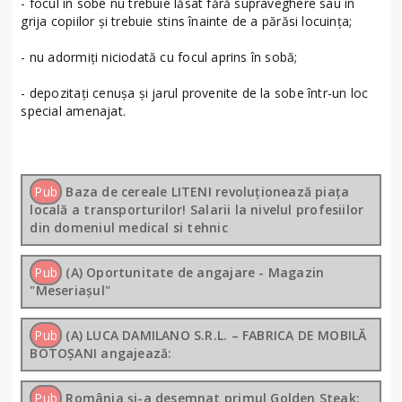
- focul în sobe nu trebuie lăsat fără supraveghere sau în
grija copiilor și trebuie stins înainte de a părăsi locuinţa;
- nu adormiţi niciodată cu focul aprins în sobă;
- depozitați cenuşa şi jarul provenite de la sobe într-un loc
special amenajat.
Pub
Baza de cereale LITENI revoluționează piața
locală a transporturilor! Salarii la nivelul profesiilor
din domeniul medical si tehnic
Pub
(A) Oportunitate de angajare - Magazin
"Meseriașul"
Pub
(A) LUCA DAMILANO S.R.L. – FABRICA DE MOBILĂ
BOTOȘANI angajează:
Pub
România și-a desemnat primul Golden Steak: