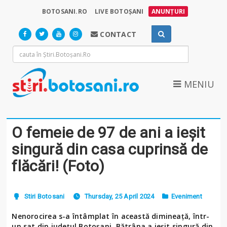
BOTOSANI.RO
LIVE BOTOȘANI
ANUNȚURI
CONTACT
MENIU
O femeie de 97 de ani a ieșit
singură din casa cuprinsă de
flăcări! (Foto)
Stiri Botosani
Thursday, 25 April 2024
Eveniment
Nenorocirea s-a întâmplat în această dimineață, într-
un sat din județul Botoșani. Bătrâna a ieșit singură din