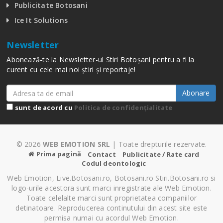
Publicitate Botosani
Ice It Solutions
Newsletter
Abonează-te la Newsletter-ul Stiri Botoșani pentru a fi la
curent cu cele mai noi știri și reportaje!
Abonare
sunt de acord cu
Politica de confidențialitate
© 2026
WEB EMOTION SRL
| Toate drepturile rezervate.
Prima pagină
Contact
Publicitate / Rate card
Codul deontologic
Web Emotion, Live.Botosani.ro, Botosani.ro Stiri.Botosani.ro si
logo-urile acestora sunt marci inregistrate ale Web Emotion.
Toate celelalte marci sunt proprietatea companiilor
detinatoare. Reproducerea continutului din acest site este
permisa numai cu acordul Web Emotion.