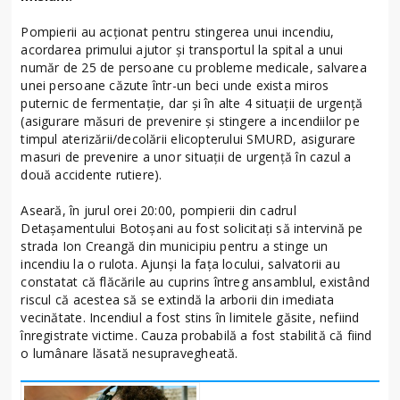
Pompierii au acționat pentru stingerea unui incendiu,
acordarea primului ajutor și transportul la spital a unui
număr de 25 de persoane cu probleme medicale, salvarea
unei persoane căzute într-un beci unde exista miros
puternic de fermentație, dar și în alte 4 situații de urgență
(asigurare măsuri de prevenire și stingere a incendiilor pe
timpul aterizării/decolării elicopterului SMURD, asigurare
masuri de prevenire a unor situații de urgență în cazul a
două accidente rutiere).
Aseară, în jurul orei 20:00, pompierii din cadrul
Detașamentului Botoșani au fost solicitați să intervină pe
strada Ion Creangă din municipiu pentru a stinge un
incendiu la o rulota. Ajunși la fața locului, salvatorii au
constatat că flăcările au cuprins întreg ansamblul, existând
riscul că acestea să se extindă la arborii din imediata
vecinătate. Incendiul a fost stins în limitele găsite, nefiind
înregistrate victime. Cauza probabilă a fost stabilită că fiind
o lumânare lăsată nesupravegheată.