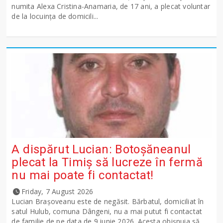
numita Alexa Cristina-Anamaria, de 17 ani, a plecat voluntar
de la locuința de domicili...
A dispărut Lucian: Botoșăneanul
plecat la Timiș să lucreze în fermă
nu mai poate fi contactat!
Friday, 7 August 2026
Lucian Brașoveanu este de negăsit. Bărbatul, domiciliat în
satul Hulub, comuna Dângeni, nu a mai putut fi contactat
de familie de pe data de 9 iunie 2026. Acesta obișnuia să