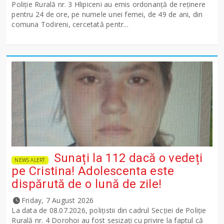
Poliție Rurală nr. 3 Hlipiceni au emis ordonanță de reținere
pentru 24 de ore, pe numele unei femei, de 49 de ani, din
comuna Todireni, cercetată pentr...
Sunați la 112 dacă o vedeți
NEWS ALERT
pe Cristina! Adolescenta este
dispărută de o lună de zile!
Friday, 7 August 2026
La data de 08.07.2026, polițistii din cadrul Secției de Poliție
Rurală nr. 4 Dorohoi au fost sesizați cu privire la faptul că