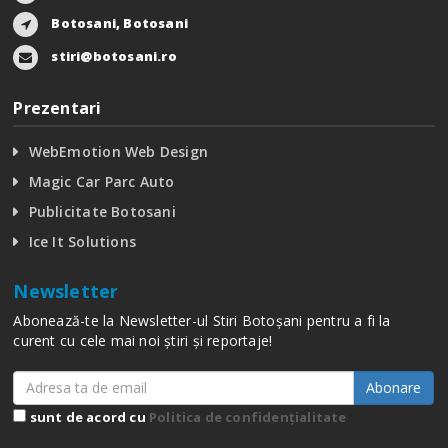
Botosani, Botosani
stiri@botosani.ro
Prezentari
WebEmotion Web Design
Magic Car Parc Auto
Publicitate Botosani
Ice It Solutions
Newsletter
Abonează-te la Newsletter-ul Stiri Botoșani pentru a fi la
curent cu cele mai noi știri și reportaje!
Abonare
sunt de acord cu
Politica de confidențialitate