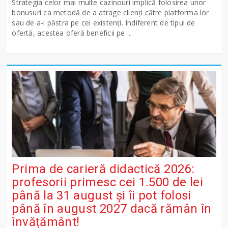
Strategia celor mai multe cazinouri implică folosirea unor
bonusuri ca metodă de a atrage clienți către platforma lor
sau de a-i păstra pe cei existenți. Indiferent de tipul de
ofertă, acestea oferă beneficii pe ...
Prima de carieră didactică 2026:
profesorii primesc cei 1.500 de lei
până la 31 august și îi pot folosi
până în august 2027 dacă rămân în
învățământ!