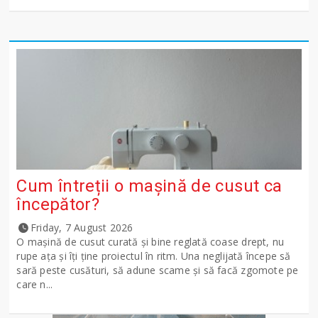
Cum întreții o mașină de cusut ca
începător?
Friday, 7 August 2026
O mașină de cusut curată și bine reglată coase drept, nu
rupe ața și îți ține proiectul în ritm. Una neglijată începe să
sară peste cusături, să adune scame și să facă zgomote pe
care n...