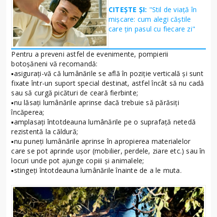
CITEȘTE ȘI:
"Stil de viață în
mișcare: cum alegi căștile
care țin pasul cu fiecare zi"
Pentru a preveni astfel de evenimente, pompierii
botoșăneni vă recomandă:
▪asigurați-vă că lumânările se află în poziţie verticală şi sunt
fixate într-un suport special destinat, astfel încât să nu cadă
sau să curgă picături de ceară fierbinte;
▪nu lăsați lumânările aprinse dacă trebuie să părăsiţi
încăperea;
▪amplasați întotdeauna lumânările pe o suprafaţă netedă
rezistentă la căldură;
▪nu puneți lumânările aprinse în apropierea materialelor
care se pot aprinde uşor (mobilier, perdele, ziare etc.) sau în
locuri unde pot ajunge copiii şi animalele;
▪stingeți întotdeauna lumânările înainte de a le muta.