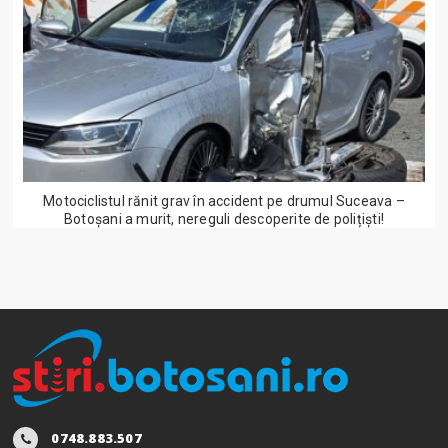
Motociclistul rănit grav în accident pe drumul Suceava –
Botoșani a murit, nereguli descoperite de polițiști!
0748.883.507