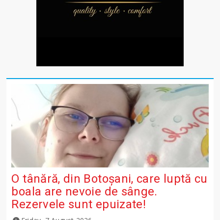
O tânără, din Botoșani, care luptă cu
boala are nevoie de sânge.
Rezervele sunt epuizate!