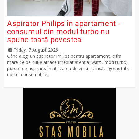
Aspirator Philips în apartament -
consumul din modul turbo nu
spune toată povestea
Friday, 7 August 2026
Când alegi un aspirator Philips pentru apartament, cifra
mare de pe cutie atrage imediat atenția: watti, mod turbo,
putere de aspirare. În utilizarea de zi cu zi, însă, zgomotul și
costul consumabile...