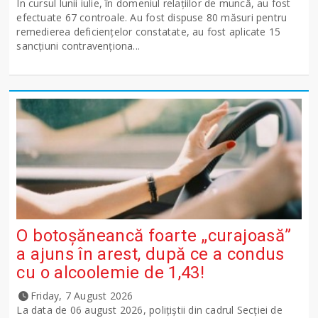
În cursul lunii iulie, în domeniul relațiilor de muncă, au fost
efectuate 67 controale. Au fost dispuse 80 măsuri pentru
remedierea deficiențelor constatate, au fost aplicate 15
sancţiuni contravenționa...
O botoșăneancă foarte „curajoasă”
a ajuns în arest, după ce a condus
cu o alcoolemie de 1,43!
Friday, 7 August 2026
La data de 06 august 2026, polițiștii din cadrul Secției de