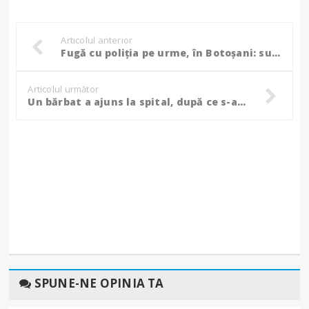
Articolul anterior
Fugă cu poliția pe urme, în Botoșani: suceveanul s-a ales cu sancțiuni usturătoare
Articolul următor
Un bărbat a ajuns la spital, după ce s-a intoxicat într-un beci în care fermenta mustul
SPUNE-NE OPINIA TA